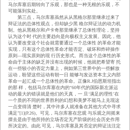
马尔库塞后期转向了乐观，那也是一种无根的乐观，不
可能落到实处。
第三点，马尔库塞虽然从从黑格尔那里继承过来了
辩证法的总体性观点，但却缺少黑 格尔辩证法的动力机
制。他从黑格尔和卢卡奇那里继承了总体性理论，坚持
认为这个时 代的主要趋向是向极权主义发展。因此，他
认为要改变这个社会就需要通过一个总体性 的革命才能
实现，只有这个总体性革命才能否定、破坏和炸碎操作
原则—现实原则的现 行历史形式。而当这个总体性的革
命由于主体的缺乏并没有出现的时候，他就把希望寄 托
在一些较小的否定力量上，例如第三世界中的一些解放
运动，盼望这些运动有朝一日 能够与发达资本主义内部
革命一起汇成一个总体性的革命。正像R.J伯恩斯坦指出
的那 样，包括马尔库塞在内的“60年代的国际新左派运
动的最大的错误就是他们的天真，一 旦‘满足的理性’在
一个质的不同的世界胜利的幻想和美梦不能马上兑现这
一点变得清 楚时，其中许多人就准备在其他方式中寻求
满足”[1](P.26)。可见，马尔库塞在悲观 与乐观之间摇来
摆去是由于他所持的立场否定无产阶级的社会历史作用
所决定的。由此 可见，马尔库塞及其否定的辩证法注定