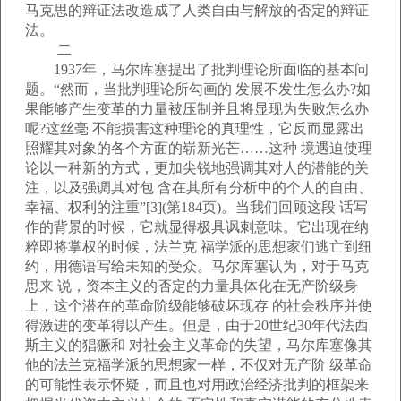
马克思的辩证法改造成了人类自由与解放的否定的辩证
法。
二
1937年，马尔库塞提出了批判理论所面临的基本问
题。“然而，当批判理论所勾画的 发展不发生怎么办?如
果能够产生变革的力量被压制并且将显现为失败怎么办
呢?这丝毫 不能损害这种理论的真理性，它反而显露出
照耀其对象的各个方面的崭新光芒……这种 境遇迫使理
论以一种新的方式，更加尖锐地强调其对人的潜能的关
注，以及强调其对包 含在其所有分析中的个人的自由、
幸福、权利的注重”[3](第184页)。当我们回顾这段 话写
作的背景的时候，它就显得极具讽刺意味。它出现在纳
粹即将掌权的时候，法兰克 福学派的思想家们逃亡到纽
约，用德语写给未知的受众。马尔库塞认为，对于马克
思来 说，资本主义的否定的力量具体化在无产阶级身
上，这个潜在的革命阶级能够破坏现存 的社会秩序并使
得激进的变革得以产生。但是，由于20世纪30年代法西
斯主义的猖獗和 对社会主义革命的失望，马尔库塞像其
他的法兰克福学派的思想家一样，不仅对无产阶 级革命
的可能性表示怀疑，而且也对用政治经济批判的框架来