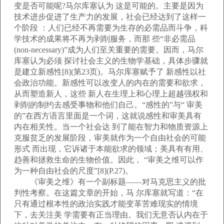
变是否可能呢?马尔库塞认为 这是可能的。主要是因为
技术进步促进了生产力的发展，社会已经达到了这样一
个阶段 ：人们已经不再需要为生存的必需品而斗争，科
学技术的成果将不再为剥削服务，而那 些“非必需品
(non-necessary)”成为人们至关重要的需要。因而，马尔
库塞认为必须 探讨社会主义的生物学基础，具体步骤就
是建立新感性[8](第23页)。马尔库塞赋予了 新感性以社
会政治功能。新感性可以改变人的内在的需要和欲求，
从而塑造新人，这些 新人在生理上和心理上超越强权和
剥削的制约去感受事物和他们自己。“感性的”与“ 审美
的”在西方语言里面是一个词，这就说感性和审美具有
内在相关性。当一个社会达 到了能在智力和物质资源上
克服贫乏的发展阶段，审美就作为一个自由社会的可能
形式 而出现，它诉诸于本能欲求的领域；美具有有用、
趋善和拯救生命的生物价值。因此， “审美之维可以作
为一种自由社会的尺度”[8](P.27)。
《审美之维》有一个副标题——对马克思主义的批
判性考察。在这篇文章的开始，马 尔库塞就写道：“在
只有通过根本性的政治实践才能变革苦难现实的情境
下，去关注美 学需要有正当理由。我们无意否认内在于