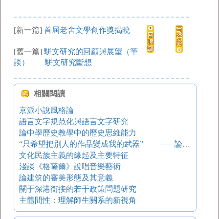
[新一篇]
首屆老舍文學創作獎揭曉
[舊一篇]
駢文研究的回顧與展望（筆
談） 駢文研究斷想
相關閱讀
京派小說風格論
語言文字規范化與語言文字研究
論中學歷史教學中的歷史思維能力
“只希望把別人的作品變成我的武器” ——論巴金對外國文學的接受和譯介
文化民族主義的緣起及主要特征
淺談《格薩爾》說唱音樂藝術
論建筑的審美形態及其意義
關于深港銜接的若干政策問題研究
主體間性：理解師生關系的新視角