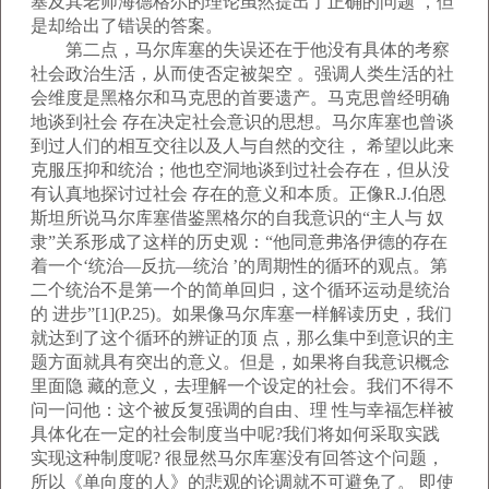
塞及其老师海德格尔的理论虽然提出了正确的问题 ，但
是却给出了错误的答案。
第二点，马尔库塞的失误还在于他没有具体的考察
社会政治生活，从而使否定被架空 。强调人类生活的社
会维度是黑格尔和马克思的首要遗产。马克思曾经明确
地谈到社会 存在决定社会意识的思想。马尔库塞也曾谈
到过人们的相互交往以及人与自然的交往， 希望以此来
克服压抑和统治；他也空洞地谈到过社会存在，但从没
有认真地探讨过社会 存在的意义和本质。正像R.J.伯恩
斯坦所说马尔库塞借鉴黑格尔的自我意识的“主人与 奴
隶”关系形成了这样的历史观：“他同意弗洛伊德的存在
着一个‘统治—反抗—统治 ’的周期性的循环的观点。第
二个统治不是第一个的简单回归，这个循环运动是统治
的 进步”[1](P.25)。如果像马尔库塞一样解读历史，我们
就达到了这个循环的辨证的顶 点，那么集中到意识的主
题方面就具有突出的意义。但是，如果将自我意识概念
里面隐 藏的意义，去理解一个设定的社会。我们不得不
问一问他：这个被反复强调的自由、理 性与幸福怎样被
具体化在一定的社会制度当中呢?我们将如何采取实践
实现这种制度呢? 很显然马尔库塞没有回答这个问题，
所以《单向度的人》的悲观的论调就不可避免了。 即使