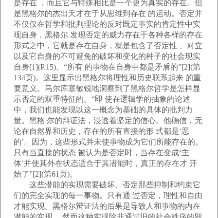
是存在 ，而且它与特殊相比是一个更为真实的存在。但
是黑格尔的杰出天才在于从思维到存在 的运动。否定并
不仅仅在哲学和批判理论的反对既定事实的肯定性中实
现自身，黑格尔 发现否定的威力存在于各种各样的存在
形式之中，它就是存在自身，就是包含了否定性 、对立
以及它自身的不可避免的破坏和变化的种子的社会现实
自身[1](P.15)。“所有 的事物在自身中都是矛盾的”[2](第
134页)。这里显示出黑格尔将理性和历史联系起来 的重
要意义。马尔库塞敏锐地洞察到了黑格尔哲学是怎样显
示否定的双重特征的。“即 使在逻辑学的抽象的论述
中，我们也能发现以这一概念为基础的具体的批判力
量。黑格 尔的辩证法，浸透着坚定的信心。他确信，无
论在自然界和历史，存在的所有直接的形 式都是‘恶
的’。因为，这些形式并未使事物成为它们所能存在的。
只有当直接的状态 被认为是否定时，当存在变成‘主
体’并使其外在状态适合于其潜能时，真正的存在才 开
始了”[2](第61页)。
这些潜能的实现需要破坏、否定那些抑制和约束它
们的完全实现的每一事物。只有通 过否定，理性和自由
才能实现。黑格尔辩证法的后果是导致人和事物的内在
潜能的实现 ，然而这种实现除非通过旧的社会秩序的毁