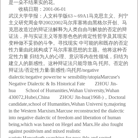
是一朵不结果实的花。
收稿日期：2001-06-01
武汉大学学报：人文科学版63～69A1马克思主义、列宁
主义研究周金华20022002马尔库塞将由黑格尔开创、马
克思改造过的辩证法解释为人类自由与解放的否定的辩
证法，并与实证主义等形形色色的肯定性哲学及其现实
变种做不妥协的斗争。寻找现实 中可能的和既存的否定
性力量由此就构成了马尔库塞思想的主题。他将这种否
定性力量 归结为人的心理、意识等内在性领域，归结为
建立人的新感性。这种辩证法只能导致乌 托邦。否定的
辩证法/否定性力量/新感性/乌托邦/negative
dialectic/negative power/ne w sensibility/utopiaMarcuse's
Negative Dialectic & Its Historical Fate ZHOU Jin-
hua School of Humanities,Wuhan University,Wuhan
430072,Hubei,China ZHOU Jin-hua(1968-)，Doctoral
candidate,school of Humanities,Wuhan Universi ty,majoring
in the Western Marxism.Marcuse reconstructed the dialectic
into negative dialectic of freedom and liberation of human
being,which was based on Hegel and Marx.He also fought
against positivism and mixed realistic
variety.Henceforth,searching for poss ible and vested