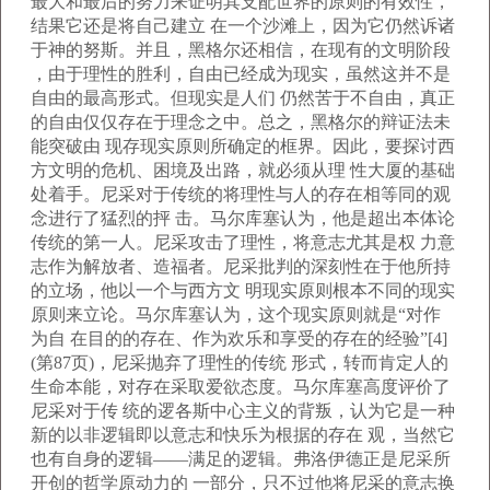
最大和最后的努力来证明其支配世界的原则的有效性，
结果它还是将自己建立 在一个沙滩上，因为它仍然诉诸
于神的努斯。并且，黑格尔还相信，在现有的文明阶段
，由于理性的胜利，自由已经成为现实，虽然这并不是
自由的最高形式。但现实是人们 仍然苦于不自由，真正
的自由仅仅存在于理念之中。总之，黑格尔的辩证法未
能突破由 现存现实原则所确定的框界。因此，要探讨西
方文明的危机、困境及出路，就必须从理 性大厦的基础
处着手。尼采对于传统的将理性与人的存在相等同的观
念进行了猛烈的抨 击。马尔库塞认为，他是超出本体论
传统的第一人。尼采攻击了理性，将意志尤其是权 力意
志作为解放者、造福者。尼采批判的深刻性在于他所持
的立场，他以一个与西方文 明现实原则根本不同的现实
原则来立论。马尔库塞认为，这个现实原则就是“对作
为自 在目的的存在、作为欢乐和享受的存在的经验”[4]
(第87页)，尼采抛弃了理性的传统 形式，转而肯定人的
生命本能，对存在采取爱欲态度。马尔库塞高度评价了
尼采对于传 统的逻各斯中心主义的背叛，认为它是一种
新的以非逻辑即以意志和快乐为根据的存在 观，当然它
也有自身的逻辑——满足的逻辑。弗洛伊德正是尼采所
开创的哲学原动力的 一部分，只不过他将尼采的意志换