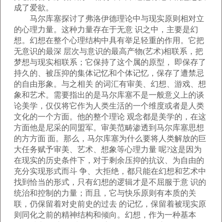
成了爱欲。
马尔库塞探讨了弗洛伊德理论中与现实原则相对立
的心理力量。这种力量存在于无意 识之中，主要是幻
想。幻想在整个心理结构中具有举足轻重的作用。它把
无意识的最深 层次与意识的最高产物(艺术)相联系，把
梦想与现实相联系；它保持了这个属的原型， 即保存了
持久的、被压抑的集体记忆和个体记忆，保存了遭禁忌
的自由形象。与之相关 的词汇有审美、幻想、游戏、想
象和艺术。需要指出的是马尔库塞不是一般意义上的谈
论美学，仅仅将它作为人类生活的一个维度或者是人类
文化的一个方面。他的整个理论 观念都是美学的，在这
方面他是尼采的同盟军。审美范畴渗透到马尔库塞思想
的方方面 面。那么，马尔库塞为什么要将人类解放的巨
大任务赋予审美、艺术、想象等心理力量 呢?这是因为
在现实的历史条件下，对于剩余压抑的抗议、为自由的
充分实现形式而斗 争、大拒绝，都只能在幻想和艺术中
找到恰当的形式，只有幻想的逻辑才是不屈服于意 识的
统治和控制的力量；而且，它与快乐原则有本质的关
联，仍保留着对史前史的过去 的记忆，保留着被现实原
则同化之前的精神结构和倾向。幻想，作为一种基本