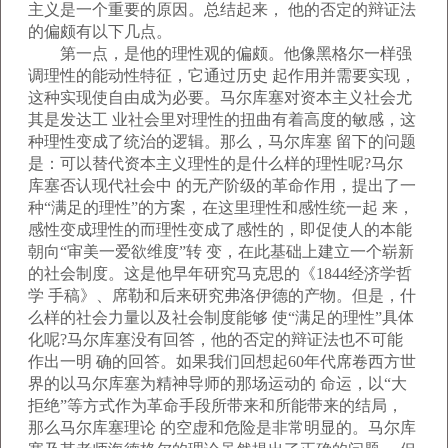
主义是一个重要的原因。总结起来， 他的否定的辩证法
的偏颇有以下几点。
第一点，是他的理性观的偏颇。他像黑格尔一样强
调理性的能动性特征，它通过历史 起作用并需要实现，
这种实现使自由成为必要。马尔库塞对资本主义社会尤
其是发达工 业社会里对理性的扭曲有着高度的敏感，这
种理性变成了统治的逻辑。那么，马尔库塞 留下的问题
是：可以替代资本主义理性的是什么样的理性呢?马尔
库塞否认现代社会中 的无产阶级的革命作用，提出了一
种“满足的理性”的方案，在这里理性和感性统一起 来，
感性变成理性的而理性变成了感性的，即促使人的本能
朝向“审美一爱欲维度”转 变，在此基础上建立一个崭新
的社会制度。这是他早年研究马克思的《1844经济学哲
学 手稿》、席勒和后来研究弗洛伊德的产物。但是，什
么样的社会力量以及社会制度能够 使“满足的理性”具体
化呢?马尔库塞没有回答，他的否定的辩证法也不可能
作出一明 确的回答。如果我们回想起60年代席卷西方世
界的以马尔库塞为精神导师的那场运动的 命运，以“大
拒绝”等方式作为革命手段所带来和所能带来的结局，
那么马尔库塞理论 的空虚和危险是非常明显的。马尔库