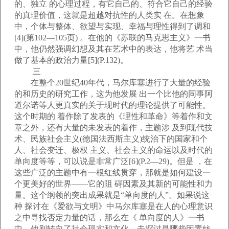
的、独立 的心理过程，有它自己的、符合它自己的经验
的真理价值，这就是超越对抗性的人类实 在。在想象
中，个体与整体、欲望与实现、幸福与理性得到了调和
[4](第102—105页) 。在他的《苏联的马克思主义》一书
中，他仍然强调幻想及其在艺术中的表达，他将艺 术当
做了基本的政治力量[5](P.132)。
三
在整个20世纪40年代，马尔库塞进行了大量的经验
的和历史的研究工作，这为他发展 出一个比他的同事阿
道尔诺等人更真实的关于现时代的理论提供了可能性。
这个时期的 着作除了发表的《理性和革命》等着作和文
章之外，还有大量的未发表的着作，主题涉 及到现代技
术、民族社会主义(德国法西斯主义)统治下的国家和个
人、社会变迁、极权 主义、社会主义的命运以及时代的
单向度等等，可以说是非常广泛[6](P.2—29)。但是 ，在
这些广泛的主题中有一根红线贯穿，那就是如何建设一
个更美好的世界——它的阻 碍因素及其新的可能性和力
量。这个纲领的突出成果就是“单向度的人”。如果说这
种 探讨在《爱欲与文明》中马尔库塞是在人的心理意识
之中寻找否定力量的话，那么在《 单向度的人》一书
中，他则转向了社会现实和文化，去探讨是哪些因素妨