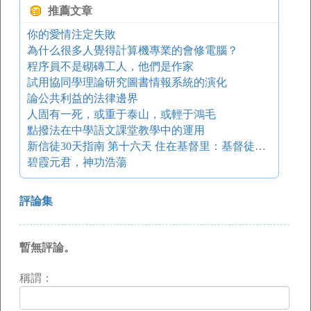
推薦文章
你的愛情注定失敗
為什么很多人覺得計算機專業的會修電腦？
程序員不是砌磚工人，他們是作家
試用協同學理論研究圖書情報系統的演化
論公共利益的法律邊界
人固有一死，或重于泰山，或輕于鴻毛
點撥法在中學語文課堂教學中的運用
新信徒30天指南 第十六天 住在基督里：基督徒生活的中心
碧霞元君，神功浩蕩
評論集
暫無評論。
稱謂：