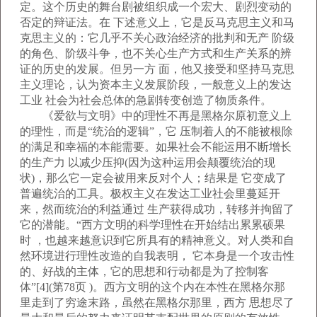
定。这个历史的舞台剧被组织成一个宏大、剧烈变动的
否定的辩证法。在 下述意义上，它是反马克思主义和马
克思主义的：它几乎不关心政治经济的批判和无产 阶级
的角色、阶级斗争，也不关心生产方式和生产关系的辨
证的历史的发展。但另一方 面，他又接受和坚持马克思
主义理论，认为资本主义发展阶段，一般意义上的发达
工业 社会为社会总体的急剧转变创造了物质条件。
《爱欲与文明》中的理性不再是黑格尔原初意义上
的理性，而是“统治的逻辑”，它 压制着人的不能被根除
的满足和幸福的本能需要。如果社会不能运用不断增长
的生产力 以减少压抑(因为这种运用会颠覆统治的现
状)，那么它一定会被用来反对个人；结果是 它变成了
普遍统治的工具。极权主义在发达工业社会里蔓延开
来，然而统治的利益通过 生产获得成功，转移并拘留了
它的潜能。“西方文明的科学理性在开始结出累累硕果
时 ，也越来越意识到它所具有的精神意义。对人类和自
然环境进行理性改造的自我表明， 它本身是一个攻击性
的、好战的主体，它的思想和行动都是为了控制客
体”[4](第78页 )。西方文明的这个内在本性在黑格尔那
里走到了穷途末路，虽然在黑格尔那里，西方 思想尽了