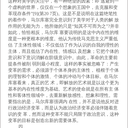
这种对美学的关注中，有一种绝望的因素：即 逃避到一
个虚构的世界，仅仅在一个想象的王国中，去克服和变
革现存条件”[9](第20 7页)。这是不是说明在这篇绝笔性
的着作中，马尔库塞完全意识到了美学对于人类的解 放
作用的无能为力，他所做的只是“知其不可而为之”?并非
如此，恰恰相反，马尔库 塞要说明的是这中内在性的维
度是一种更根本的维度。他认为传统马克思主义严重低
估 了主体性领域：不仅低估了作为认识的自我的理性的
主体，而且低估了内在性、情感以 及想象；它把个体的
意识和下意识消解在阶级意识中。由此，革命的主要前
提条件被削 弱到最小程度。这样的事实被忽略了：产生
变革的需求，必须源于个体本身的主体性， 植根于个体
的理智和个体的激情、个体的冲动与个体目标。在马尔
库塞看来，真正的艺 术，即解放的艺术就是以这个更为
基本的内在性维度为基础。艺术的使命就是在所有主 体
性和客体性领域中，去重新解放感性、想象和理性。需
要指出的是，马尔库塞强调内 在性，并不是说他反对进
行政治经济变革，而是认为政治经济变革必须伴随着意
识的变 革，然而这种变革不能只局限于政治意识，这种
变革的目标是创造出新的需要体系。
四