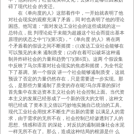
碍了现代社会 的变迁。
在《单向度的人》这部着作中，一开始就表明了他
对社会现实的观察充满了矛盾，同 时也表明了他的理论
困惑。他写道：“面对发达工业社会的这些成就的这一
总特点，批 判理论处于未能为超越这个社会而提出基本
原理的状态之中”[7](第5页)，“《单向度 的人》将在两
个矛盾着的假设之间不断摇摆：(1)发达工业社会能够在
可以预见的未来 遏制质变；(2)存在着可以破坏这种遏
制并炸碎社会的力量和趋势”[7](第6页)。这两 个假设集
中反映了马尔库塞对社会现实的焦虑和摇摆，为全书定
下了基调。第一个假设 讲一个社会能够遏制质变，这就
预设了否定的力量仍然存在，只是需要进一步实现。那
么，是那些力量遏制了质变的存在呢?马尔库塞的探讨
首先集中在发达资本主义社会的 社会控制上面。当代资
本主义的发展已经形成了一个新的强大的文明，这种文
明已经成 了资本主义借以巧妙地实施自己统治的工具。
现代工业社会用技术不断生产出新的需要 以满足人的需
求，由于需求的无所不在，社会控制已经渗透到了人的
思想、情感和语言 的深处，对反抗的遏制就像社会水泥
一样无所不在了。那么，造成这种结局的根源是什 么