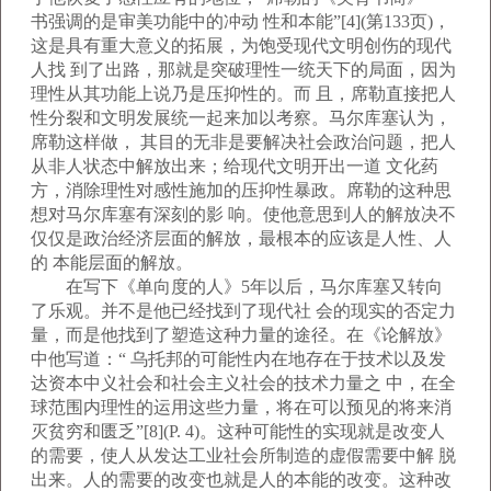
书强调的是审美功能中的冲动 性和本能”[4](第133页)，
这是具有重大意义的拓展，为饱受现代文明创伤的现代
人找 到了出路，那就是突破理性一统天下的局面，因为
理性从其功能上说乃是压抑性的。而 且，席勒直接把人
性分裂和文明发展统一起来加以考察。马尔库塞认为，
席勒这样做， 其目的无非是要解决社会政治问题，把人
从非人状态中解放出来；给现代文明开出一道 文化药
方，消除理性对感性施加的压抑性暴政。席勒的这种思
想对马尔库塞有深刻的影 响。使他意思到人的解放决不
仅仅是政治经济层面的解放，最根本的应该是人性、人
的 本能层面的解放。
在写下《单向度的人》5年以后，马尔库塞又转向
了乐观。并不是他已经找到了现代社 会的现实的否定力
量，而是他找到了塑造这种力量的途径。在《论解放》
中他写道：“ 乌托邦的可能性内在地存在于技术以及发
达资本中义社会和社会主义社会的技术力量之 中，在全
球范围内理性的运用这些力量，将在可以预见的将来消
灭贫穷和匮乏”[8](P. 4)。这种可能性的实现就是改变人
的需要，使人从发达工业社会所制造的虚假需要中解 脱
出来。人的需要的改变也就是人的本能的改变。这种改