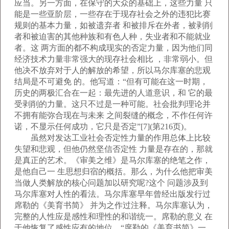
应当。另一方面，在保守的大众的基础上，这些力量 只
能是一些亚阶层，一些存在于现存社会之外的违犯比赛
规则的基本力量，如被遗弃者 和被排斥在外者，被剥削
者和被迫害的其他种族和有色人种，失业者和不能就业
者。这 两方面的都不构成现实的否定力量，因为他们同
经济技术力量非常强大的现存社会相比 ，非常弱小。但
他决不放弃对于人的解放的希望，所以马尔库塞的悲观
结局是不可避免 的。他写道：“但有可能在这一时期，
历史的两极汇合在一起：最先进的人道意识，和 它的最
受剥削的力量。这只不过是一种可能。社会批判理论并
不拥有能弥合现在与未来 之间裂缝的概念，不作任何许
诺，不显示任何成功，它只是否定”[7](第216页)。
虽然对发达工业社会否定性力量的作用总体上比较
失望和悲观，但他仍然坚信否定性 力量是存在的，那就
是真正的艺术。《审美之维》是马尔库塞的绝笔之作，
是他自己一 生思想归宿的概括。那么，为什么他把审美
当做人类解放的核心问题加以研究呢?这个 问题涉及到
马尔库塞对人性的看法。马尔库塞早年曾经出版发行过
席勒的《美育书简》 并为之作过注释。马尔库塞认为，
完整的人性应是感性和理性的和谐统一。席勒的意义 在
于他恢复了感性应有的地位，“席勒的《美育书简》一