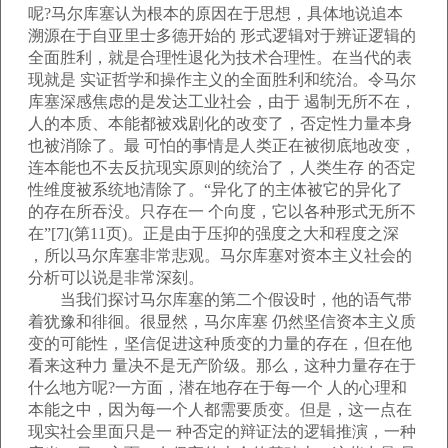
呢?马尔库塞认为根本的原因在于思想，具体地说追本
溯源在于自亚里士多德开始的 形式逻辑对于辨证逻辑的
全面胜利，就是合理性退化为技术合理性。在当代的表
现就是 实证哲学和操作主义的全面胜利和统治。令马尔
库塞深感焦虑的是发达工业社会，由于 遏制无所不在，
人的本质、本能都被戏剧化的改变了，否定性力量本身
也被消除了。最 可怕的事情是人类正在被彻底地改变，
连本能也不去反抗现实原则的统治了，人类生存 的否定
性维度被系统地清除了。“异化了的主体被它的异化了
的存在所吞没。只存在一 个向度，它以各种形式无所不
在”[7](第11页)。正是由于压抑的强度之大和程度之深
，所以马尔库塞非常悲观。马尔库塞对资本主义社会的
分析可以说是非常深刻。
当我们探讨马尔库塞的第二个假设时，他的语气带
着犹豫和徘徊。很显然，马尔库塞 仍然坚信资本主义质
变的可能性，坚信促进这种质变的力量的存在，但在他
看来这种力 量决不是无产阶级。那么，这种力量存在于
什么地方呢?一方面，潜在地存在于每一个 人的心理和
本能之中，因为每一个人都需要质变。但是，这一点在
现实社会里面只是一 种否定的辩证法的逻辑推演，一种