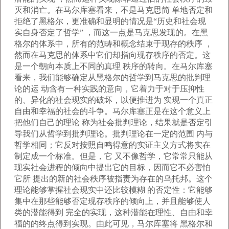
灭和消亡。在马尔库塞看来，不是马克思简 单地否定和
拒绝了黑格尔，更准确和显明的情况是“历史和社会现
实自身否定了哲学” ，而这一点是马克思发现的。在黑
格尔的体系中，所有的范畴和概念结束于现存的秩序 ，
然而在马克思的体系中它们却指向现存秩序的否定。这
是一个朝向本质上不同的真理 秩序的转向。在马尔库塞
看来，我们能够确定从黑格尔的哲学到马克思的批判理
论的运 动含有一种实践的意向，它着力于对于压抑性
的、异化的社会现实的破坏，以便推进为 实现一个真正
自由和幸福的社会的斗争。马尔库塞正是在这个意义上
把他们自己的理论 称为社会批判理论，结果就是否定引
导我们从哲学到批判理论。批判理论在一定的范围 内与
哲学相同；它反对按照自鸣得意的实证主义方式将实在
制定成一个标准。但是，它 又不像哲学，它常常只能从
现实社会进程的倾向中提出它的目标，因而它不必害怕
它所 提出的新的社会秩序被指责为存在的乌托邦。这个
理论能够掌握社会现实中还比较模糊 的否定性：它能够
集中在那些能够否定现存秩序的倾向上，并且能够使人
类的潜能得到 完全的实现，这种潜能在理性、自由和幸
福的的终点得到实现。由此可见，马尔库塞将 黑格尔和