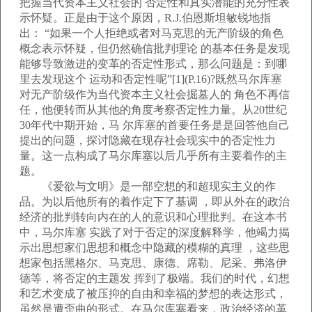
把握当代资本主义社会的 否定性和真实潜能的充分性表
示怀疑。正是由于这个原因，R.J.伯恩斯坦敏锐地指
出： “如果一个人拒绝或者对马克思的无产阶级的角色
概念表示怀疑，但仍然确信批判理论 的基本任务是发现
能够导致激进的变革的否定性形式，那么问题是：到哪
里去发现这个 运动和否定性呢”[1](P.16)?既然马尔库塞
对无产阶级作为当代资本主义社会掘墓人的 角色不再信
任，他便转而从其他的角度考察否定性力量。从20世纪
30年代中期开始，马 尔库塞的首要任务是是回答他自己
提出的问题，探讨隐藏在现存社会现实中的否定性力
量。这一点构成了马尔库塞以后几乎所有主要着作的主
题。
《爱欲与文明》是一部空想的和超现实主义的作
品。为以后他所有的着作定下了基调 ，即从外在的政治
经济的批判转向内在的人的意识和心理批判。在这本书
中，马尔库塞 实践了对于否定的深度解释学，他竭力揭
示出思想家们思想和概念中隐藏的模糊的真理 ，这些思
想家包括黑格尔、马克思、康德、席勒、尼采、弗洛伊
德等，将否定的主题发 挥到了极端。我们的时代，幻想
和艺术变成了被压抑的自由和幸福的梦想的表达形式，
虽然是遭歪曲的形式。在马尔库塞看来，政治经济的革