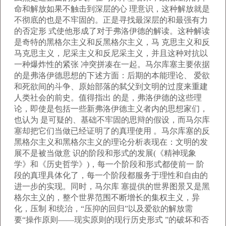
命和解放如果不触击到深层的心 理意识，这种解放就是
不彻底的也是不牢固的。正是寻找最深层的和最强有力
的否定形 式使他形成了对于弗洛伊德的解读。这种解读
是奇特的黑格尔主义和反黑格尔主义，马 克思主义和反
马克思主义，尼采主义和反尼采主义，并且这种对抗以
一种爆炸性的紧张 冲突拼凑在一起。马尔库塞主要依据
的是弗洛伊德思想的下述方面：后期的本能理论、 爱欲
和死欲间的斗争、原始部落的弑父到文明的过度来重建
人类社会的前史。值得指出 的是，弗洛伊德的这些理
论，即使是包括一些新弗洛伊德主义者内的思想家们，
也认为 是可疑的、基础不牢固的思辩的假设，而马尔库
塞却把它们当做已经证明了的真理使用 。马尔库塞的反
黑格尔主义和黑格尔主义的理论分析表现在：文明的发
展不是被当做意 识的阶段和形式的发展(《精神现象
学》和《历史哲学》)，每一个阶段和形式都使前一 阶
段的真理具体化了，每一个阶段都服务于理性和自由的
进一步的实现。同时，马尔库 塞提供的世界图景又是黑
格尔主义的，整个世界范围不断增长的集权主义，异
化，压制 和统治，“压抑的回归”以及爱欲的解放需
要“操作原则——现实原则的现行历史形式 ”的破坏和否