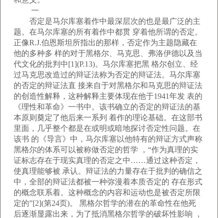
一
否定是马尔库塞着作中最深层次的也是最广泛的主
题。在马尔库塞的所有着作中都贯 穿着他所谓的否定。
正像R.J.伯恩斯坦所指出的那样，否定作为主题隐藏在
他的多种多 样的对于黑格尔、马克思、弗洛伊德以及当
代文化的批判中[1](P.13)。马尔库塞把黑 格尔创立、经
过马克思改造过的辩证法称为否定的辩证法。马尔库塞
的否定的辩证法直 接来自于对黑格尔和马克思的辩证法
的创造性解释，这种解释主要体现在他于1941年发 表的
《理性和革命》一书中。该书确立的否定的辩证法的基
本原则奠定了他后来一系列 着作的理论基础。在这部书
里面，几乎整个都是在或明或暗地探讨否定性问题。在
该书 的《导言》中，马尔库塞以他特有的辩证方式声称
黑格尔的体系可以被称做否定的哲学 ，“作为真理的实
证标志存在于现实真理的否定之中……通过这种否定，
使真理能够被 承认。辩证法的力量存在于批判的确信之
中，全部的辩证法都被一种弥漫着本质否定的 存在形式
的概念联系着。这种概念的内容和运动也是被否定所限
定的”[2](第24页)。 黑格尔哲学的潜在的革命性在他死
后逐渐显露出来，为了抵消黑格尔哲学的破坏性影响 ，