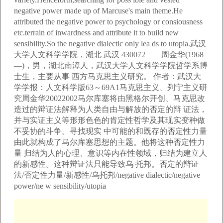
negative power made up of Marcuse's main theme.He
attributed the negative power to psychology or consiousness
etc.terrain of inwardness and attribute it to build new
sensibility.So the negative dialectic only lea ds to utopia.武汉
大学人文科学学院，湖北 武汉 430072 周金华(1968
—)，男，湖北南漳人，武汉大学人文科学学院哲学系博
士生，主要从事 西方马克思主义研究。 作者：武汉大
学学报：人文科学版63～69A1马克思主义、列宁主义研
究周金华20022002马尔库塞将由黑格尔开创、马克思改
造过的辩证法解释为人类自由与解放的否定的辩 证法，
并与实证主义等形形色色的肯定性哲学及其现实变种做
不妥协的斗争。寻找现实 中可能的和既存的否定性力量
由此就构成了马尔库塞思想的主题。他将这种否定性力
量 归结为人的心理、意识等内在性领域，归结为建立人
的新感性。这种辩证法只能导致乌 托邦。否定的辩证
法/否定性力量/新感性/乌托邦/negative dialectic/negative
power/ne w sensibility/utopia