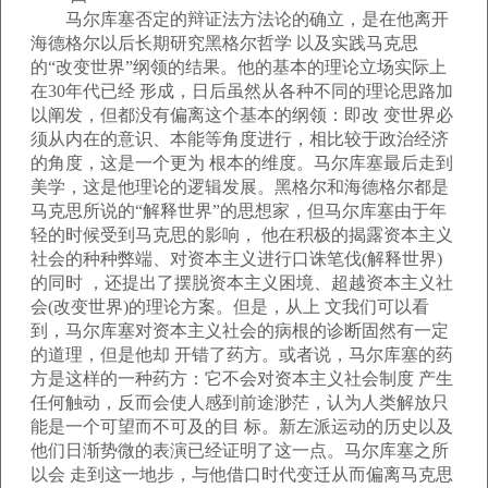
马尔库塞否定的辩证法方法论的确立，是在他离开
海德格尔以后长期研究黑格尔哲学 以及实践马克思
的“改变世界”纲领的结果。他的基本的理论立场实际上
在30年代已经 形成，日后虽然从各种不同的理论思路加
以阐发，但都没有偏离这个基本的纲领：即改 变世界必
须从内在的意识、本能等角度进行，相比较于政治经济
的角度，这是一个更为 根本的维度。马尔库塞最后走到
美学，这是他理论的逻辑发展。黑格尔和海德格尔都是
马克思所说的“解释世界”的思想家，但马尔库塞由于年
轻的时候受到马克思的影响， 他在积极的揭露资本主义
社会的种种弊端、对资本主义进行口诛笔伐(解释世界)
的同时 ，还提出了摆脱资本主义困境、超越资本主义社
会(改变世界)的理论方案。但是，从上 文我们可以看
到，马尔库塞对资本主义社会的病根的诊断固然有一定
的道理，但是他却 开错了药方。或者说，马尔库塞的药
方是这样的一种药方：它不会对资本主义社会制度 产生
任何触动，反而会使人感到前途渺茫，认为人类解放只
能是一个可望而不可及的目 标。新左派运动的历史以及
他们日渐势微的表演已经证明了这一点。马尔库塞之所
以会 走到这一地步，与他借口时代变迁从而偏离马克思