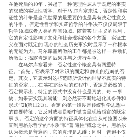
在他死后的10年，兴起了一种使理性屈从于既定的事实
的权威的实证性哲学。对于马 尔库塞来说，否定性和实
证性的斗争是当代世界的最重要的也是具有决定性意义
的斗争 。否定性哲学和实证哲学的斗争决不仅仅局限于
哲学领域或者人类的理智领域。随着实 证主义的胜利，
它的肯定性影响了文化和社会现实的各个方面。实证主
义在面对既定的 现存的社会历史事实时显示了一种根本
的无能为力。马尔库塞所做的工作都是被这样一 种动机
所激励：揭露肯定的后果并与之进行斗争。
在马尔库塞看来，否定性这个概念具有两重特
征。“首先，它表示了对常识的固定和 静止的范畴的否
定。其次，它表示对这些范畴所设计的世界不真实的特
征的否定……在 实在的运动的过程中，否定是必然的，
否定揭示出，特定的形式中没有什么是真的。每 一事
物，如果要实现其潜能，则必然要不断地进化其条件和
形式”[2](第112页)。否定 的第一维度是传统哲学思想中
的首要特征，它反对或者是暗中谴责呈现给感官的既定
事 实。否定的这个方面的特征具体化在自从柏拉图以来
直到黑格尔哲学的“本质”和“普 遍性”概念之中。黑格尔
认为概念是普遍的，它的真理是思维；同时，普遍不仅