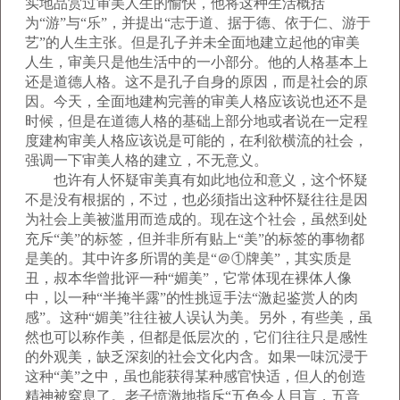
实地品赏过审美人生的愉快，他将这种生活概括
为“游”与“乐”，并提出“志于道、据于德、依于仁、游于
艺”的人生主张。但是孔子并未全面地建立起他的审美
人生，审美只是他生活中的一小部分。他的人格基本上
还是道德人格。这不是孔子自身的原因，而是社会的原
因。今天，全面地建构完善的审美人格应该说也还不是
时候，但是在道德人格的基础上部分地或者说在一定程
度建构审美人格应该说是可能的，在利欲横流的社会，
强调一下审美人格的建立，不无意义。
也许有人怀疑审美真有如此地位和意义，这个怀疑
不是没有根据的，不过，也必须指出这种怀疑往往是因
为社会上美被滥用而造成的。现在这个社会，虽然到处
充斥“美”的标签，但并非所有贴上“美”的标签的事物都
是美的。其中许多所谓的美是“＠①牌美”，其实质是
丑，叔本华曾批评一种“媚美”，它常体现在裸体人像
中，以一种“半掩半露”的性挑逗手法“激起鉴赏人的肉
感”。这种“媚美”往往被人误认为美。另外，有些美，虽
然也可以称作美，但都是低层次的，它们往往只是感性
的外观美，缺乏深刻的社会文化内含。如果一味沉浸于
这种“美”之中，虽也能获得某种感官快适，但人的创造
精神被窒息了。老子愤激地指斥“五色令人目盲，五音