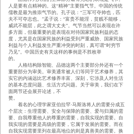
人是要有点精神的。这“精神”主要指气节。中国的传统
儒教是最为推崇气节的。孔子说：“三军可夺帅也，匹
夫不可夺志也。”孟子说：“富贵不能淫，贫贱不能移，
威武不能层，此之谓大丈夫”。气节当然可以表现在许
多方面，但最重要的是表现在对待国家民族利益的态
度，尤其是在国家民族的利益受到严重威胁、国家民族
利益与个人利益发生严重冲突的时刻，真可谓“时穷节
乃见”。中国历史有关这样的事例是不胜枚举
的。
人格结构除智能、品德这两个主要部分外还有一个
重要部分为审美。审美通常被人们等同于艺术修养，其
实它的内涵远比艺术修养丰富、深刻，它涉及人对生活
的基本态度问题、生活方式问题。关于审美，我们在下
面两节还会展开论述，不
赘。
着名的心理学家亚伯拉罕·马斯洛将人的需要分成五
个层次：生理需要、安全与保障的需要、爱与归属的需
要、自我尊重他人的尊重的需要，自我实现的需要。自
我实现的需要是高级的需要，它属于发展的需要。而在
自我实现需要里列在最高地位的则是真善美的需要。换