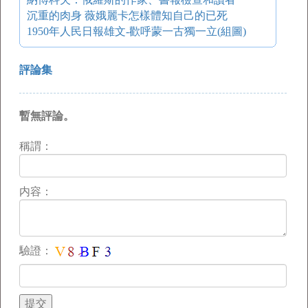
沉重的肉身 薇娥麗卡怎樣體知自己的已死
1950年人民日報雄文-歡呼蒙一古獨一立(組圖)
評論集
暫無評論。
稱謂：
内容：
驗證：