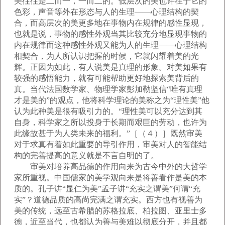
美往往是二而一，一而二的。低层次的美也许在于它的
色彩，声音等外在形态与人的生理——心理结构的契
合，而高层次的美更多地在事物内在规律的感性显现，
也就是说，事物的感性外观当其比较充分地显现事物的
内在规律而这种感性外观又能为人的生理——心理结构
相契合，为人所认识把握的时候，它就闪耀着美的光
辉。正因为如此，有人说美是真理的形象。对美如果有
较强的感悟能力，就有可能帮助更好地探索美背后的
真。当代法国数学家、物理学家彭加勒坚信“唯有真理
才是美的”的观点，他将科学理论的美称之为“理性美”他
认为此种美是很有吸引力的。“理性美可以充分达到其
自身，科学家之所以投身于长期而艰巨的劳动，也许为
此缘故甚于为人类未来的福利。”［（４）］既然审美
对于求真有着如此重要的导引作用，审美对人的智能结
构的完善提高的意义就是不言自明的了。
审美对培养高品德的作用向来为古今中外的大哲学
家所重视。中国儒家的美学观向来是将善看作是美的本
质的。孔子讲“显仁为美”孟子讲“充实之谓美”何谓“充
实”？道德品质的高尚完满之谓充实。西方也有视善为
美的传统，远至古希腊的苏格拉底、柏拉图、亚里士多
德，近至当代，也都认为善与美难以彻底分开，并且都