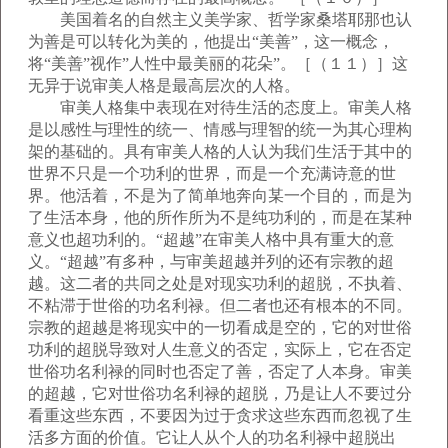
美国着名的自然主义美学家、哲学家桑塔耶那也认
为善是可以转化为美的，他提出“美善”，这一概念，
将“美善”视作”人性中最美丽的花朵”。［（１１）］这
无异于说审美人格是最高层次的人格。
审美人格集中表现在对待生活的态度上。审美人格
是以感性与理性的统一、情感与理智的统一为其心理构
架的基础的。具有审美人格的人认为我们生活于其中的
世界不只是一个功利的世界，而是一个充满诗意的世
界。他活着，不是为了简单地奔向某一个目的，而是为
了生活本身，他的所作所为不是纯功利的，而是在某种
意义也超功利的。“超越”在审美人格中具有重大的意
义。“超越”有多种，与审美超越并列的还有宗教的超
越。这二者的共同之处是对现实功利的超脱，不执着、
不粘滞于世俗的功名利禄。但二者也还有根本的不同。
宗教的超越是将现实中的一切看成是空的，它的对世俗
功利的超脱导致对人生意义的否定，实际上，它在否定
世俗功名利禄的同时也否定了善，否定了人本身。审美
的超越，它对世俗功名利禄的超脱，乃是让人不要过分
看重这些东西，不要因为过于贪求这些东西而忽视了生
活多方面的价值。它让人从个人的功名利禄中超脱出