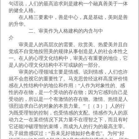
句话说，人们的最高追求则是建构一个融真善美于一体
的健全人格。
在人格三要素中，善是中心，真是基础，美则是善
的升华。
二、审美作为人格建构的内含与中
介
审美是人的高层次的需要。欣赏美、热爱美并且自
觉或不自觉地按照美的规律从事创造是人的社会本性之
一。在人的心理文化结构中，审美占有重要的地位，它
是人的心理文化结构中不可或缺的一部分。
审美的心理领域主要是情感。说到情感，人们也许
就不会忽视它的重要性了。马克思曾经这样高度评价情
感在人性结构中的地位和作用：“人作为对象性的、感
性的存在物，是一个受动的存在物；因为它感到自己是
受动的，所以是一个有激情的存在物。激情、热情是人
强烈追求自己的对象的本质力量。”［（３）］人的行
为既受理智的控制，也受情感的支配。情感作为人的原
动力之一在某些情况下其力量不在理智之下，而且有时
它还能冲破理智的束缚，而成为人的行为的最高主宰。
孔子就曾感叹过：“吾未见好德如好色者也”。为何“好