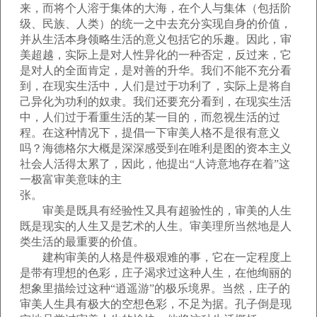
来，而将个人溶于集体的大海，在个人与集体（包括阶
级、民族、人类）的统一之中去充分实现自身的价值，
并从生活本身领略生活的意义包括它的乐趣。因此，审
美超越，实际上是对人性异化的一种否定，反过来，它
是对人的全面肯定，是对善的升华。我们不能不充分看
到，在现实生活中，人们是过于功利了，实际上是将自
己异化为功利的奴隶。我们还要充分看到，在现实生活
中，人们过于看重生活的某一目的，而忽视生活的过
程。在这种情况下，提倡一下审美人格不是很有意义
吗？海德格尔大概是深深感受到在唯利是图的资本主义
社会人活得太累了，因此，他提出“人诗意地存在着”这
一极富审美意味的主
张。
审美是既具有经验性又具有超验性的，审美的人生
既是现实的人生又是艺术的人生。审美理所当然地是人
类生活的最重要的价值。
建构审美的人格是件极艰难的事，它在一定程度上
是带有理想的色彩，庄子渴求过这种人生，在他绚丽的
想象里描绘过这种“逍遥游”的极乐境界。当然，庄子的
审美人生具有极大的空想色彩，不足为据。孔子倒是现