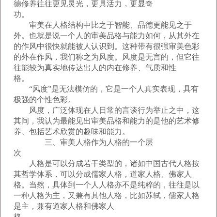
德修养往往更见灵光，更具活力，更显奇
功。
审美在人格结构中比之于智能、品德更能见之于
外。也就是说一个人的审美品格与能力如何，从其外在
的作风中很快就能被人认识到。这种带有很强审美色彩
的外在作风，我们称之为风度。风度是无言的，但它往
往能较为真实地传达出人的内在修养、气质和性
格。
“风度”是无法模仿的，它是一个人真实表现，具有
极强的个性色彩。
风度，广泛体现在人日常的言谈行为举止之中，这
其间，我认为最能见出审美品格和能力的是他的艺术修
养、包括艺术欣赏的趣味和能力。
三、审美人格作为人格的一个层
次
人格是可以分成若干类型的，诸如中国古代人格按
其哲学体系，可以分成儒家人格，道家人格、佛家人
格。当然，具体到一个人人格亦不是纯粹的，往往是以
一种人格为主，又兼有其他人格，比如苏轼，儒家人格
是主，兼有道家人格和佛家人
格。