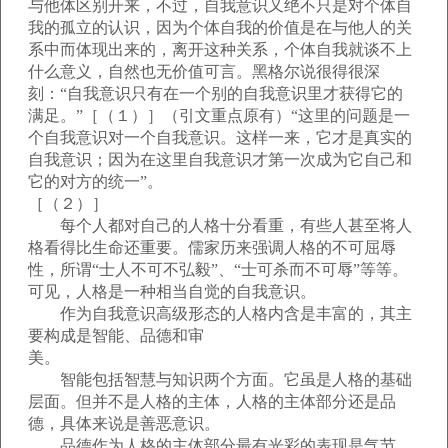
与他体区别开来，不过，自我意识又绝不只是对个体自
我的孤立的认识，因为个体自我的价值是在与他人的关
系中而体现出来的，离开这种关系，个体自我就谈不上
什么意义，自然也无价值可言。黑格尔说很得很深
刻：“自我意识只有在一个别的自我意识里才获得它的
满足。”［（１）］（引文重点原有）“这里的问题是一
个自我意识对一个自我意识。这样一来，它才是真实的
自我意识；因为在这里自我意识才第一次成为它自己和
它的对方的统一”。
［（２）］
每个人都对自己的人格十分看重，有些人甚至将人
格看得比生命还重要。儒家历来强调人格的不可屈辱
性，所谓“士人不可不弘毅”、“士可杀而不可辱”等等。
可见，人格是一种相当自觉的自我意识。
作为自我意识高级形态的人格内含是丰富的，其主
要构成是智能、品德和审
美。
智能包括智慧与知识两个方面。它虽是人格的基础
层面。但并不是人格的主体，人格的主体部分还是品
德，具体来说是善恶意识。
品德作为人格的主体部分最有光彩的表现是气节。