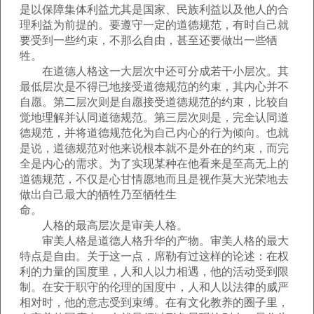
是以保障集体利益尤其是国家、民族利益以及他人的合
理利益为前提的。要遵守一定的道德规范，有时自己就
要受到一些约束，不那么自由，甚至还要做出一些牺
牲。
在道德人格这一大层次中还可分成若干小层次。其
最低层次是不得已地接受道德规范的约束，其内心并不
自愿。第二层次则是自愿接受道德规范的约束，比较自
觉地理解并认同道德规范。第三层次则是，完全认同道
德规范，并将道德规范化为自己内心的行为倾向。也就
是说，道德规范对他来说根本就不是外在的约束，而完
全是内心的需求。为了实现某种在他看来是至高无上的
道德规范，不仅是心甘情愿地而且是视作莫大光荣地去
做出自己最大的牺牲乃至牺牲生
命。
人格的最高层次是审美人格。
审美人格是道德人格升华的产物。审美人格的最大
特点是自由。关于这一点，席勒有过这样的论述：在权
利的力量的国度里，人和人以力相遇，他的活动受到限
制。在安于职守的伦理的国度中，人和人以法律的威严
相对时，他的意志受到束缚。在有文化教养的圈子里，