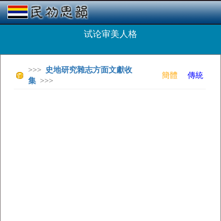
试论审美人格
>>>
史地研究雜志方面文獻收
簡體
傳統
集
>>>