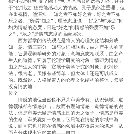
德”不如“好色”呢？除了“色”具有感官的诱惑力外，还在
于“色”比之“德更能感动人的情感。孔子虽然注重理，但
亦重视情。他深知：“知之者不如好之者，好之者不如
乐之者。”所谓“知之”，理智态度也；“好之”与“乐之”则
均为情感的态度，只是“好之”的情感的强度不如“乐
之”，“乐之”是情感态度的高级层次。
西方哲学的传统观点是将人的心理文化结构分成
知、意、情三部分，知与认识相联系，由之产生人的智
能，它属逻辑学研究的对象；意与意志相联系，由之产
生人的道德，它属于伦理学研究的对象；情即为情感，
由之产生人的审美，它属于美学研究的对象。此种说
法，很古老，虽嫌有些简单，但大体上还是可以成立
的。既然说，人格涵盖人的心理文化结构的整体，怎能
没有情的地
位
情感的地位当然也不只为审美专有。认识领域、道
德领域都有情感参与，故而有理知情感、道德情感的说
法，但是审美无疑是情感王国的天之骄子，情感是审美
的生命，审美犹如一条鱼，它只能在情感的水域中游
戈，而且它也只能在情感的领域中获得最大的满足，从
而充分体现出它的本质——自由。