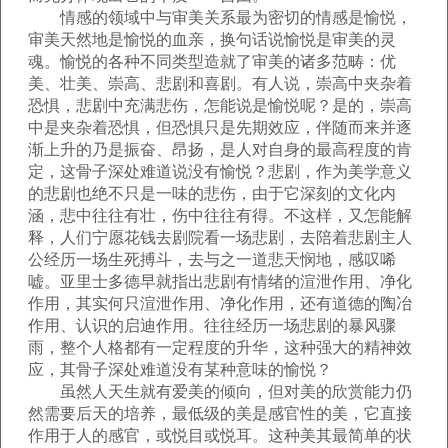
情感的领域中与审美关系最为密切的情感是愉悦，
审美天然地是愉悦的血亲，换句话说愉悦是审美的灵
魂。愉悦的各种不同类型造就了审美的诸多范畴：优
美、壮美、崇高、悲剧和喜剧。有人说，崇高中夹杂着
恐惧，悲剧中充满悲伤，怎能说是愉悦呢？是的，崇高
中是夹杂着恐惧，但恐惧只是先期效应，伴随而来并逐
渐上升的乃是振奋、昂扬，是人对自身的最高程度的肯
定，这骨子深处难道说没有愉悦？悲剧，作为美学意义
的悲剧也绝不只是一味的悲伤，由于它深刻的文化内
涵，悲中往往有壮，伤中往往有得。不这样，又怎能解
释，人们宁愿花钱去剧院看一场悲剧，去陪着悲剧主人
公经历一场生死搏斗，去与之一道悲天悯地，感叹唏
嘘。亚里士多德早就指出悲剧有情绪的渲泄作用、净化
作用，其实何只渲泄作用、净化作用，还有道德的陶冶
作用、认识的启迪作用。往往经历一场悲剧的暴风骤
雨，整个人格都有一定程度的升华，这种强大的精神效
应，其骨子深处难道没有某种意味的愉悦？
虽然人天生就有爱美的倾向，但对美的欣赏能力仍
然需要后天的培养，最低级的美是感官性的美，它直接
作用于人的感官，或悦目或悦耳。这种美其最简单的状