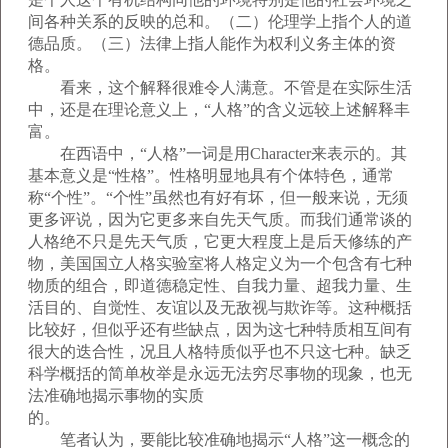
间各种关系的反映的总和。（二）伦理学上指个人的道
德品质。（三）法律上指人能作为权利义务主体的资
格。
看来，这个解释很难令人满意。不管是在实际生活
中，还是在理论意义上，“人格”的含义远较上述解释丰
富。
在西语中，“人格”一词是用Character来表示的。其
基本意义是“性格”。性格明显地具有个体特色，通常
称“个性”。“个性”虽然也有好有坏，但一般来说，无须
更多评说，因为它更多来自先天气质。而我们通常谈的
人格绝不只是先天气质，它更大程度上是后天修练的产
物，美国国立人格实验室将人格定义为一个包含有七种
物质的组合，即道德稳定性、自我力量、超我力量、生
活目的、自觉性、友谊以及无敌视与欺诈等。这种概括
比较好，但似乎还有些缺点，因为这七种特质相互间有
很大的迭合性，况且人格特质似乎也不只这七种。缺乏
科学概括的简单枚举是永远无法穷尽事物的现象，也无
法准确地揭示事物的实质
的。
笔者认为，要能比较准确地揭示“人格”这一概念的