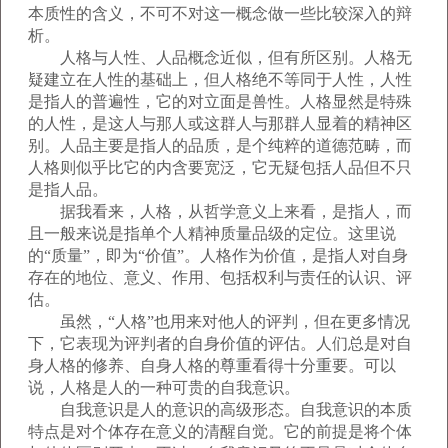
本质性的含义，不可不对这一概念做一些比较深入的辩
析。
人格与人性、人品概念近似，但有所区别。人格无
疑建立在人性的基础上，但人格绝不等同于人性，人性
是指人的普遍性，它的对立面是兽性。人格显然是特殊
的人性，是这人与那人或这群人与那群人显着的精神区
别。人品主要是指人的品质，是个纯粹的道德范畴，而
人格则似乎比它的内含要宽泛，它无疑包括人品但不只
是指人品。
据我看来，人格，从哲学意义上来看，是指人，而
且一般来说是指单个人精神质量品级的定位。这里说
的“质量”，即为“价值”。人格作为价值，是指人对自身
存在的地位、意义、作用、包括权利与责任的认识、评
估。
虽然，“人格”也用来对他人的评判，但在更多情况
下，它表现为评判者的自身价值的评估。人们总是对自
身人格的修养、自身人格的尊重看得十分重要。可以
说，人格是人的一种可贵的自我意识。
自我意识是人的意识的高级形态。自我意识的本质
特点是对个体存在意义的清醒自觉。它的前提是将个体