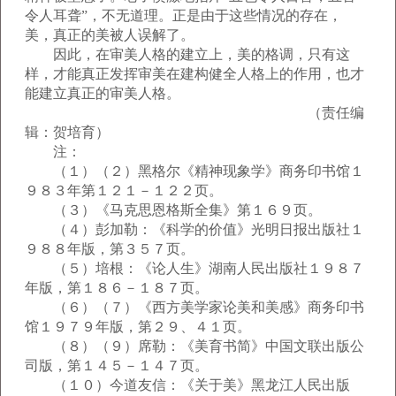
令人耳聋”，不无道理。正是由于这些情况的存在，
美，真正的美被人误解了。
因此，在审美人格的建立上，美的格调，只有这
样，才能真正发挥审美在建构健全人格上的作用，也才
能建立真正的审美人格。
（责任编
辑：贺培育）
注：
（１）（２）黑格尔《精神现象学》商务印书馆１
９８３年第１２１－１２２页。
（３）《马克思恩格斯全集》第１６９页。
（４）彭加勒：《科学的价值》光明日报出版社１
９８８年版，第３５７页。
（５）培根：《论人生》湖南人民出版社１９８７
年版，第１８６－１８７页。
（６）（７）《西方美学家论美和美感》商务印书
馆１９７９年版，第２９、４１页。
（８）（９）席勒：《美育书简》中国文联出版公
司版，第１４５－１４７页。
（１０）今道友信：《关于美》黑龙江人民出版