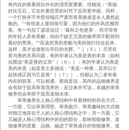
将内在的善看得比外在的漂亮更重要。培根说：“美德
好比宝石，它在朴素背景的衬托下反而更华丽。同样，
一个打扮并不华贵却端庄严肃而有美德者是令人肃然起
敬的。”“有些老人显得很可爱，因为他们的作风优雅而
美。有一句拉丁谚语说过：‘暮秋之色更美’。而尽管有
的年轻人具有美貌，却由于缺乏完美的修养而不配得到
最好的赞美。”“应该把美的形貌与美的德行结合起来。
这样，美才会放射出夺目的光辉。”［（５）］尽管在
美与善的关系问题，有的学者认为美是善的本质（如柏
拉图说“美是善的父亲”［（６）］；有的学者认为善是
美的本质（如亚里士多德说：“美是一种善，其所以引
起快感正因为它是善”［（７）］，但都认为二者有着
内在的联系，可以相通。那就是说，高尚的品德修养是
会有助于提高审美境界的；反过来亦可说，卓越的审美
修养也会有助于提高道德水准。
审美修养在人格心理结构中有着独特的存在方式，
一方面，它以审美理想、审美能力、审美趣味的方式相
对独立地存在于人的人格心理结构之中；另一方面，它
又融进人格心理结构中的别的部分，影响智能修养、道
德修养的质量、品格。融进了审美成分的智能修养、道