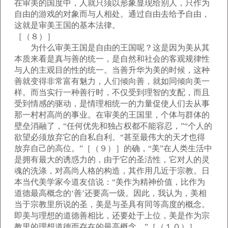
在审美的国度中，人就只须以形象显现给别人，只作为
自由的游戏的对象而与人相处。通过自由去给予自由，
这就是审美王国的基本法律。
［（８）］
为什么审美王国是自由的王国呢？这是因为美从其
本质来看是真与善的统一，是自然和社会的客观规律性
与人的主观目的性的统一。当善升华为美的时候，这种
善就变得非常富有魅力，人们倾向善，就如同倾向美一
样。而当实行一种善行时，不仅受到理智的支配，而且
受到情感的驱动，是情理相统一的力量促使人们去从事
那一村村高尚的事业。在审美的王国里，个体与群体的
壁垒消融了，“任何优先和独占权都不能容忍，”“个人的
欲望必须放弃它的自私自利。“甚至最伟大的天才也得
放弃自己的高位。”［（９）］的确，“美”在人类生活中
是拥有最大的诱惑力的，由于它的圣洁性，它对人的灵
魂的洗涤，对高尚人格的构造，其作用几近于宗教。日
本当代美学家今道友信说：“美作为精神价值，比作为
道德最高概念的‘善’还要高一级。因此，我认为，美相
当于宗教里所说的圣，美是与圣具有同等高度的概念。
即美与理想的道德善相比，还要处于上位，美是作为宗
教里的理想道德而存在的最高概念。”［（１０）］