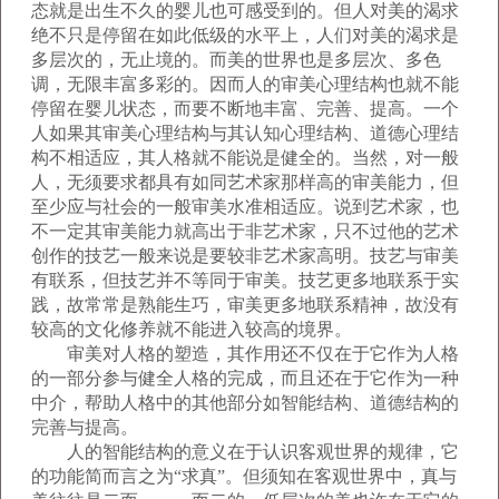
态就是出生不久的婴儿也可感受到的。但人对美的渴求
绝不只是停留在如此低级的水平上，人们对美的渴求是
多层次的，无止境的。而美的世界也是多层次、多色
调，无限丰富多彩的。因而人的审美心理结构也就不能
停留在婴儿状态，而要不断地丰富、完善、提高。一个
人如果其审美心理结构与其认知心理结构、道德心理结
构不相适应，其人格就不能说是健全的。当然，对一般
人，无须要求都具有如同艺术家那样高的审美能力，但
至少应与社会的一般审美水准相适应。说到艺术家，也
不一定其审美能力就高出于非艺术家，只不过他的艺术
创作的技艺一般来说是要较非艺术家高明。技艺与审美
有联系，但技艺并不等同于审美。技艺更多地联系于实
践，故常常是熟能生巧，审美更多地联系精神，故没有
较高的文化修养就不能进入较高的境界。
审美对人格的塑造，其作用还不仅在于它作为人格
的一部分参与健全人格的完成，而且还在于它作为一种
中介，帮助人格中的其他部分如智能结构、道德结构的
完善与提高。
人的智能结构的意义在于认识客观世界的规律，它
的功能简而言之为“求真”。但须知在客观世界中，真与