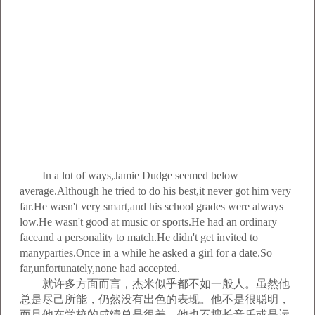
In a lot of ways,Jamie Dudge seemed below
average.Although he tried to do his best,it never got him very
far.He wasn't very smart,and his school grades were always
low.He wasn't good at music or sports.He had an ordinary
faceand a personality to match.He didn't get invited to
manyparties.Once in a while he asked a girl for a date.So
far,unfortunately,none had accepted.
就许多方面而言，杰米似乎都不如一般人。虽然他
总是尽己所能，仍然没有出色的表现。他不是很聪明，
而且他在学校的成绩总是很差。他也不擅长音乐或是运