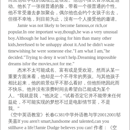
动。他长了一张很普通的脸，带着一个很普通的个性。
他不常受邀去参加聚会，偶尔他也会约个女孩子出去，
但很不幸地，到目前为止，没有一个人接受他的邀请。
Jamie was not likely to become famous,or rich,or
popular.In one important way,though,he was a very unusual
boy.Although he had less going for him than many other
kids,herefused to be unhappy about it.And he didn't waste
timewishing he were someone else."I am what I am,"he
decided."Trying to deny it won't help.Dreaming impossible
dreams isfor the movies,not for me."
杰米不太可能成名、富有或是受欢迎。然而从某一
重要方面来看，他却是一个不寻常的男孩。与其他孩子
相比起来，他的前景似乎不那么看好，但他拒绝因此而
不快乐。他并没有浪费时间去希望自己能成为某个
人。“我就是我，”他决定，“试着否定它并不能带来任何
益处，不可能实现的梦想不过是电影情节罢，不是
我。”
《空中英语教室》长春G381中学外语教与学20012001邬
美嘉If you aren't smart,handsome and talented,can you
stillhave a life?Jamie Dudge believes you can! 作者：《空