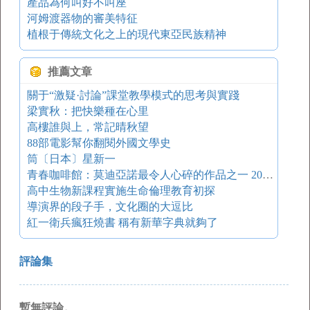
產品為何叫好不叫座
河姆渡器物的審美特征
植根于傳統文化之上的現代東亞民族精神
推薦文章
關于“激疑·討論”課堂教學模式的思考與實踐
梁實秋：把快樂種在心里
高樓誰與上，常記晴秋望
88部電影幫你翻閱外國文學史
筒〔日本〕星新一
青春咖啡館：莫迪亞諾最令人心碎的作品之一 2014諾獎專題
高中生物新課程實施生命倫理教育初探
導演界的段子手，文化圈的大逗比
紅一衛兵瘋狂燒書 稱有新華字典就夠了
評論集
暫無評論。