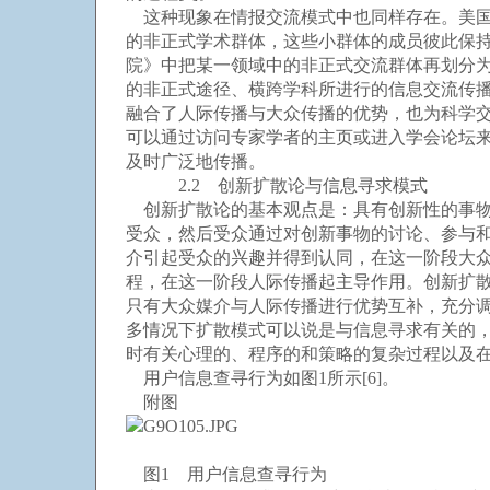
这种现象在情报交流模式中也同样存在。美国
的非正式学术群体，这些小群体的成员彼此保持
院》中把某一领域中的非正式交流群体再划分
的非正式途径、横跨学科所进行的信息交流传播
融合了人际传播与大众传播的优势，也为科学
可以通过访问专家学者的主页或进入学会论坛
及时广泛地传播。
2.2 创新扩散论与信息寻求模式
创新扩散论的基本观点是：具有创新性的事物
受众，然后受众通过对创新事物的讨论、参与
介引起受众的兴趣并得到认同，在这一阶段大
程，在这一阶段人际传播起主导作用。创新扩
只有大众媒介与人际传播进行优势互补，充分调动
多情况下扩散模式可以说是与信息寻求有关的，
时有关心理的、程序的和策略的复杂过程以及
用户信息查寻行为如图1所示[6]。
附图
图1 用户信息查寻行为