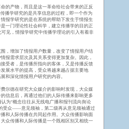
命的产物，而且是这一革命给社会带来的正反
，传播学研究的是共享信息的过程，即一个作为
；情报学研究的是在系统的帮助下发生于情报生
学是一门理论性社会科学，建立传播学的目的正
此可见，情报学研究中传播学理论的引入有着非
围，增加了情报用户数量，改变了情报用户结
户情报需求层次及其关系变得更加复杂。因此，
的接受者，是传播所指向的客体，又是传播反馈
会发展水平的提高，受众将越来越占据主要地
拓展和深化情报用户研究的内容。
费尔德在研究大众媒介的影响时发现，大众媒
介的信息后，再通过他们的人际传播来影响更多
施拉姆认为“概念往往从无线电广播和报刊流向舆论
的受众——意见领袖，第二级再从意见领袖通过
传播和人际传播在共同起作用。大众传播影响面
，大众传播和人际传播是一个既相区别又相统一