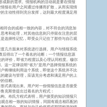
形成新的需求。情报机构的活动就是要在情报
使情报在用户之间通过传播而扩散，从而实现情
户的主动性得到充分发挥，达到最大程度满足用
点相符合的或相一致的内容，对不符合的消息加
、思考和处理，对其他信息则只停留在注意的层
三是选择性记忆，即受众只记住了那些与自己观
度几方面来对系统进行选择。用户与情报系统
调查后得出了一个着名的论断：一个情报信息源
统的评价，即省力程度以及心理认同程度。穆尔
。这一定律说明“省力”是用户选择情报系统的
用户将继续利用这个系统，即使这个系统并不比
统的建设与管理，应该充分考虑和满足用户的上
户的信赖。
形式表现出来。用户对一份情报信息是否接受
布鲁克斯曾提出过着名的方程式：
的知识结构。布氏方程式表明，用户接受的知识情报只
的观念相一致的知识情报，同固有观念相匹配的
兴趣的部分，而对与自己价值观或期望相违的情