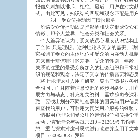
报信息则加以排斥、拒绝。最后，用户在对文
式。由此可见，知识结构匹配和观念匹配是用
2.4 受众传播动因与情报服务
所谓受众传播动因是指影响和决定形成受众在
情形，即个人差异、社会分类和社会关系。
个人差异论认为，受众成员心理或认识结构上
于全体”只是理想。这种理论从受众的需要、
它强调了受众的主体地位和受众的内在动力机制
素来自于群体特征的差异，受众的性别、年龄
关系论注重的是受众所加入的社会组织和日常
织的规范和观念，决定了受众的传播需要和态度
将上述理论引入用户研究，突出了情报服务针
全相同，而且随着信息资源的逐步网络化，用
展方向与动态，补充相关资料，需求趋向专深
致，要找出划分不同社会群体的因素与用户信
何查找的用户，可利用为同类用户服务的经验
情报用户理论和受众理论是情报学和传播学重
互动，情报理论与实践京210～212G9图书馆
想，重点探索对这种思想进行改进并应用于文本文档推荐的算法模型。i
项目（60082003）罗峰