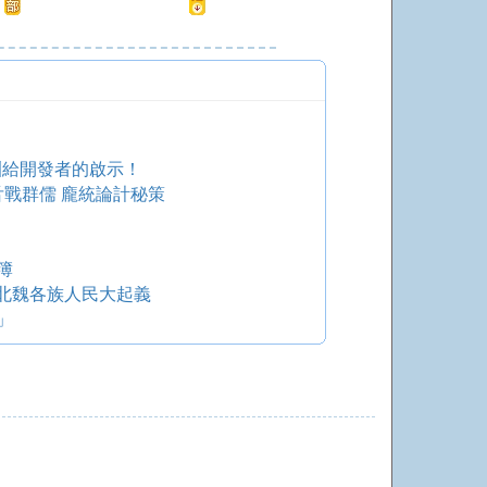
訓給開發者的啟示！
舌戰群儒 龐統論計秘策
簿
-北魏各族人民大起義
」