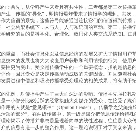
的：首先，从学科产生来看具有共生性，二者都是第三次传播革
产生；传播的“异化”，即情报爆炸带来了情报学的崛起。其次
个作为信宿的系统，这些符号能够通过连接它们的信道得到传播
某一社会构架系统下，人与人、人与系统间的互动。第三，传播
学研究的目的是科学化、合理化、效用化人类交流系统[2]。由
的重点，而社会信息化以及信息经济的发展又扩大了情报用户范
信息技术的发展也将大大改变用户获取和利用情报的行为，使用
重要性更为突出。受众是传播学中的一个重要概念，指的是信息
行评价，因此受众是决定传播活动成败的关键因素。并且随着社
学发展过程中借鉴和吸收传播学受众理论的相关成果，将有助于
的先例，对传播学产生了巨大而深远的影响。传播学先驱拉扎斯
只是一小部分比较活跃的经常接触大众媒介的受众，在接受了媒
的人就是“意见领袖”（Opinion Leader）。传播学之父
么活跃的部分”。在两级传播中，第一级是媒介把信息传递给特殊
播理论揭示了传播并非总是呈现着简单的线性过程，往往是大众
媒介的信息有进一步的整合作用。这一理论说明了对于受众来说