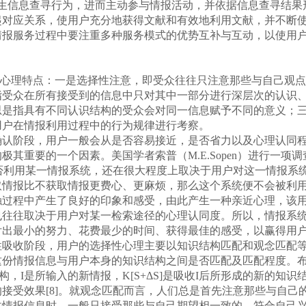
生信息查寻行为，进而主动参与情报活动，并依据信息查寻结果
起对应关系，使用户充分地获得文献和有效地利用文献，并不断
情报服务过程中要注重多种服务模式的优势互补与互动，以使用
性心理特点：一是选择性注意，即受众往往只注意那些与自己观
指受众在所有接受到的信息中只对其中一部分进行深层次的认识
思是指具有不同认识结构的受众会对同一信息赋予不同的意义；
用户在情报利用过程中的行为规律进行考察。
认阶段，用户一般会从是否容易接近，是否省力以及心理认同程
其重要的一个因素。美国学者索普（M.E.Sopen）进行一项
是否利用某一情报系统，还在很大程度上取决于用户对这一情报系
情报比不获取情报更费心、更麻烦，那么这个系统便不会被利用
触过程中产生了良好的印象和感受，由此产生一种亲近心理，该
也往往取决于用户对某一检索途径的心理认同度。所以，情报系
付出最小的努力、花费最少的时间、获得最佳的感受，以赢得用
吸收阶段，用户的选择性心理主要以知识结构匹配和观念匹配等
这份情报信息与用户本身的知识结构之间是否匹配及匹配程度。
有的知识结构，I是所输入的新情报，K[S+ΔS]是吸收I后所形成的新
接受效果[8]。就观念匹配而言，人们总是首先注意那些与自己
收情报信息时，一般只接受那些与自己期望相一致的，符合自己