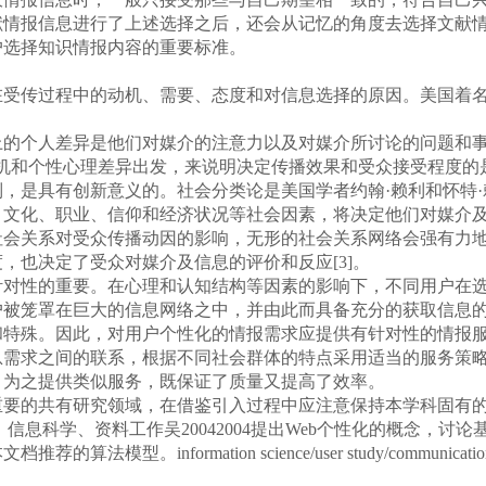
献情报信息进行了上述选择之后，还会从记忆的角度去选择文献
户选择知识情报内容的重要标准。
受传过程中的动机、需要、态度和对信息选择的原因。美国着名
的个人差异是他们对媒介的注意力以及对媒介所讨论的问题和事
动机和个性心理差异出发，来说明决定传播效果和受众接受程度的
，是具有创新意义的。社会分类论是美国学者约翰·赖利和怀特
、文化、职业、信仰和经济状况等社会因素，将决定他们对媒介
社会关系对受众传播动因的影响，无形的社会关系网络会强有力
，也决定了受众对媒介及信息的评价和反应[3]。
对性的重要。在心理和认知结构等因素的影响下，不同用户在选
户被笼罩在巨大的信息网络之中，并由此而具备充分的获取信息
和特殊。因此，对用户个性化的情报需求应提供有针对性的情报
息需求之间的联系，根据不同社会群体的特点采用适当的服务策
，为之提供类似服务，既保证了质量又提高了效率。
要的共有研究领域，在借鉴引入过程中应注意保持本学科固有的
学、信息科学、资料工作吴20042004提出Web个性化的概念，讨
nformation science/user study/communication 