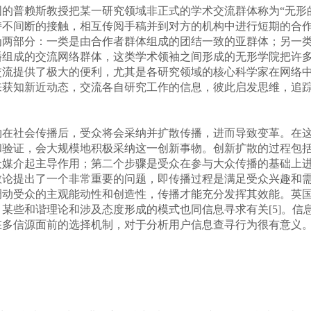
的普赖斯教授把某一研究领域非正式的学术交流群体称为“无形
不间断的接触，相互传阅手稿并到对方的机构中进行短期的合作
为两部分：一类是由合作者群体组成的团结一致的亚群体；另一
组成的交流网络群体，这类学术领袖之间形成的无形学院把许多合
交流提供了极大的便利，尤其是各研究领域的核心科学家在网络
来获知新近动态，交流各自研究工作的信息，彼此启发思维，追
在社会传播后，受众将会采纳并扩散传播，进而导致变革。在这
和验证，会大规模地积极采纳这一创新事物。创新扩散的过程包
众媒介起主导作用；第二个步骤是受众在参与大众传播的基础上
散论提出了一个非常重要的问题，即传播过程是满足受众兴趣和
受众的主观能动性和创造性，传播才能充分发挥其效能。英国传播学
某些和谐理论和涉及态度形成的模式也同信息寻求有关[5]。信
在多信源面前的选择机制，对于分析用户信息查寻行为很有意义