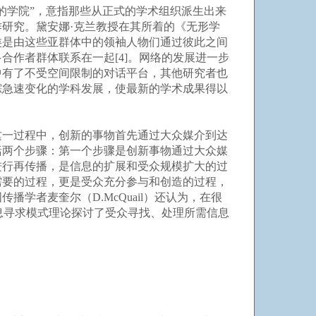
的学院”，意指那些从正式的学术组织派生出来
研究。黛安娜·克兰教授在其所着的《无形学
类是由这些亚群体中的领袖人物们通过彼此之间
作者群体联系在一起[4]。网络的发展进一步
中有了不受空间限制的对话平台，其他研究者也
踪急速变化的学科发展，使最新的学术成果得以
一过程中，创新的事物首先通过大众媒介到达
括两个步骤：第一个步骤是创新事物通过大众媒
进行再传播，是信息的扩展和受众规模扩大的过
需要的过程，更是受众充分参与和创造的过程，
者麦奎尔（D.McQuail）还认为，在很
息寻求模式理论探讨了受众寻找、处理所需信息
。