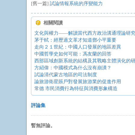
[舊一篇]
試論情報系統的序變能力
相關閱讀
文化與權力——解讀當代西方政治溝通理論研
茅于軾：經歷過文革才知道鄧小平重要
走向２１世紀：中國人口發展的地區差異
中國哲學史如何可能：馮友蘭的回答
西部區域創新系統的結構及其戰略主體演化的
方紹偉：中國模式為什么沒有崩潰？
試論清代蒙古地區的司法制度
論旅游衛星賬戶對發展旅游業的促進作用
常德 市民消費行為特征與消費形象構造
評論集
暫無評論。