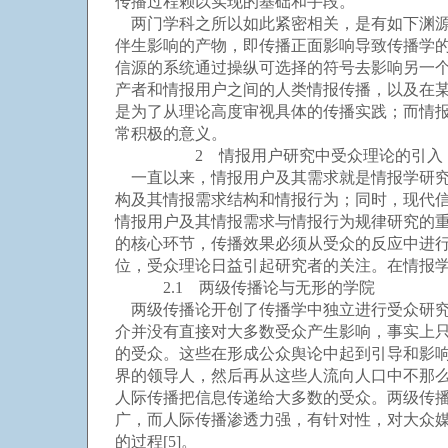
传播过程赖以实现的基础和手段。
两门学科之所以如此紧密相关，是有如下渊源
伴生影响的产物，即传播正面影响导致传播学的
信源的系统通过操纵可选择的符号去影响另一
产者和情报用户之间的人类情报传播，以及在
是为了从理论高度审视具体的传播实践；而情报
常积极的意义。
2 情报用户研究中受众理论的引入
一直以来，情报用户及其需求就是情报学研究
构及其情报需求结构和情报行为；同时，现代
情报用户及其情报需求与情报行为规律研究的
的核心环节，传播效果必须从受众的反应中进
位，受众理论日益引起研究者的关注。在情报
2.1 两级传播论与无形的学院
两级传播论开创了传播学中独立进行受众研究
介并没有直接对大多数受众产生影响，事实上
的受众。这些在形成公众舆论中起到引导和影响作用
界的领导人，然后再从这些人流向人口中不那
人际传播把信息传递给大多数的受众。两级传
广，而人际传播渗透力强，有针对性，对大众
的过程[5]。