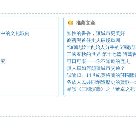
推薦文章
究中的文化取向
知性的書香，讓城市更美好
劉蓓與首任丈夫破鏡重圓
“羅輯思維”創始人分手的5個教
三國春秋的世界 第十七篇 諸葛
研究
可口可樂——你不知道的歷史
無人車如何顛覆城市交通？
試論13、14世紀英格蘭的莊園賬
各族人民共同創造歷史的贊歌--
品讀《三國演義》之「董卓之死