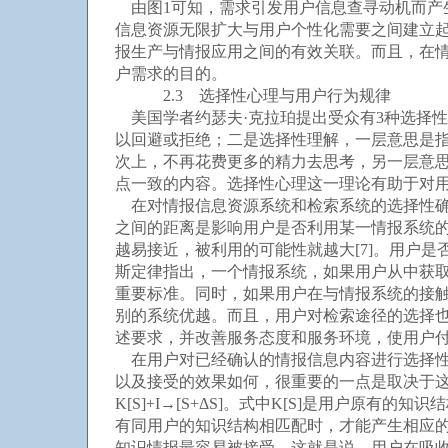
由图1可知，需求引发用户信息查寻动机而产
信息资源无限扩大与用户个性化需要之间建立
报生产与情报应用之间的有效关联。而且，在
户需求的目的。
2.3 选择性心理与用户行为规律
美国学者约瑟夫·克拉珀提出受众有3种选择
以回避或拒绝；二是选择性理解，一层意思是
次上，不再花费更多的精力去思考，另一层意
点一致的内容。选择性心理这一理论有助于对
在对情报信息资源系统和检索系统的选择性确
之间的距离是影响用户是否利用某一情报系统的极
越易接近，被利用的可能性就越大[7]。用户
斯定律指出，一个情报系统，如果用户从中获取
重要标准。同时，如果用户在与情报系统的接
别的系统优越。而且，用户对检索途径的选择
述要求，并改善服务态度和服务环境，使用户
在用户对已经确认的情报信息内容进行选择性
以及接受的效果如何，很重要的一点是取决于
K[S]+I→[S+ΔS]。式中K[S]是用户原
有同用户的知识结构相匹配时，才能产生相应的
知识情报最容易被接受。这就是说，用户在吸