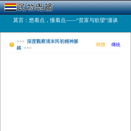
莫言：悠着点，慢着点——“贫富与欲望”漫谈
>>>
深度觀察清末民初精神脈
簡體
傳統
絡
>>>