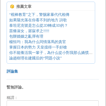
推薦文章
“棍棒教育”之下，警惕家暴代代相傳
如果陽光落在你看不到的地方 詩歌
泰坦尼克號是怎么從2D轉成3D的？
苗條淑女，寤寐求之!!!!!
包辦婚姻之亂彈有理
楊恒均：我為什么同情落馬的貪官
掌握日本的勢力 天皇擋得一手好槍
你不能養活我一輩子，為什么從小對我那么嬌慣？——值得反思
論趙樹理在建國后的“問題小說”
評論集
暫無評論。
稱謂：