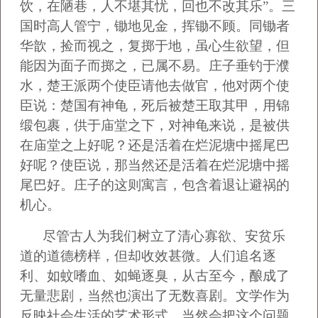
饮，在陋巷，人不堪其忧，回也不改其乐”。三
国时高人管宁，锄地见金，挥锄不顾。同锄者
华歆，捡而视之，复掷于地，虽心生欲望，但
能因为面子而掷之，已属不易。庄子垂钓于濮
水，楚王派两个使臣请他去做官，他对两个使
臣说：楚国有神龟，死后被楚王取其甲，用锦
缎包裹，供于庙堂之下，对神龟来说，是被供
在庙堂之上好呢？还是活着在烂泥塘中摇尾巴
好呢？使臣说，那当然还是活着在烂泥塘中摇
尾巴好。庄子的这则寓言，包含着退让避祸的
机心。
尽管古人为我们树立了清心寡欲、安贫乐
道的道德榜样，但却收效甚微。人们追名逐
利、如蚊嗜血、如蝇逐臭，从古至今，酿成了
无量悲剧，当然也演出了无数喜剧。文学作为
反映社会生活的艺术形式，当然会把这个问题