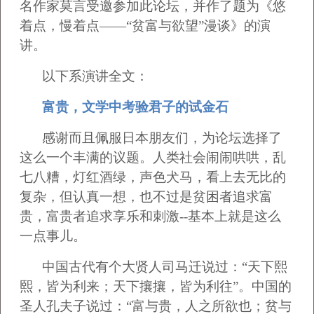
名作家莫言受邀参加此论坛，并作了题为《悠
着点，慢着点——“贫富与欲望”漫谈》的演
讲。
以下系演讲全文：
富贵，文学中考验君子的试金石
感谢而且佩服日本朋友们，为论坛选择了
这么一个丰满的议题。人类社会闹闹哄哄，乱
七八糟，灯红酒绿，声色犬马，看上去无比的
复杂，但认真一想，也不过是贫困者追求富
贵，富贵者追求享乐和刺激--基本上就是这么
一点事儿。
中国古代有个大贤人司马迁说过：“天下熙
熙，皆为利来；天下攘攘，皆为利往”。中国的
圣人孔夫子说过：“富与贵，人之所欲也；贫与