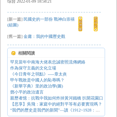
综合 2022-01-09 18:58:21
[新一篇]
民國史的一部份 戰神白崇禧
(組圖)
[舊一篇]
金庸：我的中國歷史觀
相關閱讀
罕見當年中南海大佬表忠誠密照流傳網絡
作為保守主義的文化立場
《今日青年之弱點》-----章太炎
甲午戰敗是中國人的恥辱嗎？
《新華字典》里的政治學(圖)
鄧小平的政治遺言
親歷者憶：抗戰中我如何炸掉黃河鐵橋 扒開花園口
【思享】吳飛：家庭中的絕對平等有必要實現嗎？
“我們的歷史是我們的新聞”—讀《1912~1928：文武北洋》