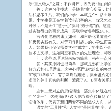
涉“重文轻人”之嫌；不作讲评，因为要“自由地
答：这种习作模式，是随着“童心所及，处处
活和思考生活。我们的小学生本就是个生活土壤
累。小学生是正在学着读书识字的人，你又怎么
时候，不是天生“慧于心”就能“秀于笔”的。这是
过实验得出的研究成果，苏联学者鲁利亚(A. R
言语化过程的速度如何，和言语化通道是否畅
和反复实践有关。对于习作刚起步的小学生而
人。如果我们仅仅需要学生“成文”，学生既不
技术去支撑。这如同空有跳水的先进理念，却
问：这些道理说起来极为简单，稍有一点分
答：其实原因也很简单，那就是形而上学的思
解方式和心理逻辑。这种心理逻辑把给出的每对
B”或“非B即A”：有了新课程理念，就全盘
虚假的并非真实的判断，遮蔽了A、B两者关
端。
这种二元对立的思维惯性，还集中体现在对语
性的统一”，这使我们很多人把兴奋点转移到了“
话语体系，代表了新旧两套不同的追求方向，
语文的“工具性”和“人文性”是附着在“字、