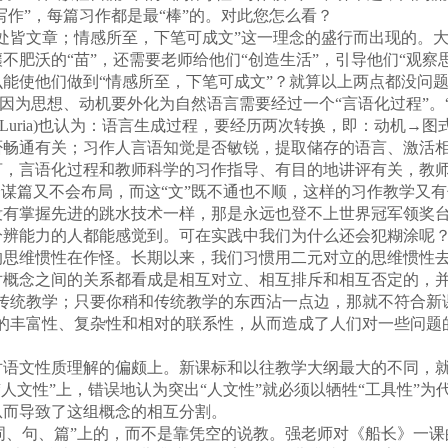
写作”，每篇习作都是最“棒”的。对此您怎么看？
皆文章；情感所至，下笔可成文”这一理念的盛行而出现的。大
不肥沃的“苗”，还需要老师给他们“创造生活”，引导他们“观察
能使他们做到“情感所至，下笔可成文”？就算以上两点都没问题
因为思想、动机要外化为自然语言需要经过一个“言语化过程”。“言
. Luria)也认为：语言生成过程，要经历两次转换，即：动机→
通有关；习作人言语知觉是否敏锐，提取储存的语言、激活相
言，言语化过程和教师科学的习作指导、有目的地讲评有关，教
会谋篇又不会布局，而这“文”既不通也不顺，这样的习作教学又有
没有掌握先进的跳水技术一样，那是永远也登不上世界冠军领奖
辨能力的人都能感觉到。可在实践中我们为什么还会犯糊涂呢
维惯性在作怪。长期以来，我们习惯用二元对立的思维惯性去
概念之间的关系都看成是相互对立、相互排斥和相互否定的，并
否定传统教学；只要你稍和传统教学的东西沾一点边，那就不符合
系的丰富性、复杂性和相对的联系性，从而造成了人们对一些问题
文性质理解的偏颇上。新课标和以往教学大纲最大的不同，就
人文性”上，错误地认为突出“人文性”就必须以牺牲“工具性”为代
从而导致了这组概念的相互分割。
词、句、篇”上的，而不是靠凭空的说教。强老师对《船长》一