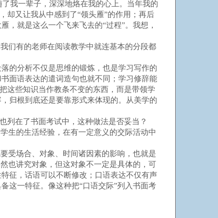
跟随了我一辈子，深深地烙在我的心上。当年我的
，却又让我从中感到了“领头雁”的作用；再后
雁，就是这么一个飞来飞去的“过程”。我想，
我们有的老师在阅读教学中就连基本的分段都
段落的分析不仅是思维的锻炼，也是学习写作的
和书面语表达的遣词造句也就不同；学习修辞能
不把这些知识当作教条不变的东西，而是带领学
容，归根到底还是要靠形式来体现的。从美学的
容也列在了书面考试中，这种做法是否妥当？
学生的生活经验，在有一定意义的交际活动中
要受场合、对象、时间诸因素的影响，也就是
当然也讲究对象，但这对象不一定是具体的，可
性特征，话语可以不断修改；口语表达不仅有声
备这一特征。像这种把“口语交际”列入书面考