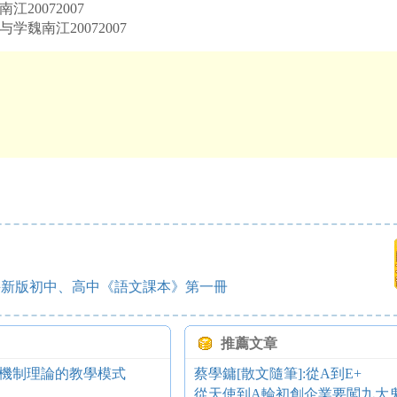
20072007
学魏南江20072007
評新版初中、高中《語文課本》第一冊
推薦文章
機制理論的教學模式
蔡學鏞[散文隨筆]:從A到E+
從天使到A輪初創企業要闖九大