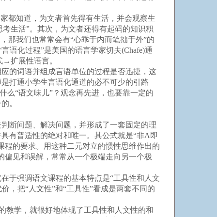
家都知道，为文者首先得有生活，并会观察生
思考生活”。其次，为文者还得有起码的知识积
，那我们也常常会有“心乖于内而笔拙于外”的
语化过程”是美国的语言学家切夫(Chafe)通
图式→扩展性语言。
应的词语并组成言语单位的过程是否迅捷，这
师是打通小学生言语化通道的必不可少的引路
什么“语文味儿”？观念再先进，也要靠一定的
台的。
？
判断问题、解决问题，并形成了一套固定的理
具有普适性的绝对和唯一。其公式就是“非A即
新课程的要求。用这种二元对立的惯性思维作出的
的偏见和误解，常常从一个极端走向另一个极
在于强调语文课程的基本特点是“工具性和人文
价，把“人文性”和“工具性”看成是两套不同的
课的教学，就很好地体现了工具性和人文性的和