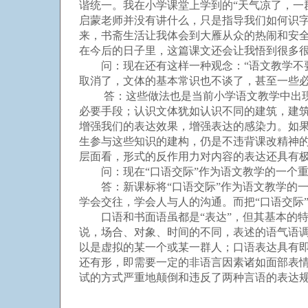
谐统一。我在小学课堂上学到的“天气凉了，一
启蒙老师并没有讲什么，只是指导我们如何识字
来，书斋生活让我体会到大雁从众的热闹和安全
在今后的日子里，这篇课文还会让我悟到很多
问：现在还有这样一种观念：“语文教学不要
取消了，文体的基本常识也不谈了，甚至一些
答：这些做法也是当前小学语文教学中出现的
必要手段；认识文体犹如认识不同的建筑，建
增强我们的表达效果，增强表达的感染力。如果
生参与这些知识的建构，仍是不违背课改精神
层面看，形式的反作用力对内容的表达还具有
问：现在“口语交际”作为语文教学的一个重
答：新课标将“口语交际”作为语文教学的一
学会交往，学会人与人的沟通。而把“口语交际
口语和书面语虽都是“表达”，但其基本的特
说，场合、对象、时间的不同，表述的语气语调
以是虚拟的某一个或某一群人；口语表达具有
还有形，即需要一定的非语言因素诸如面部表情
试的方式严重地颠倒和违反了两种言语的表达规