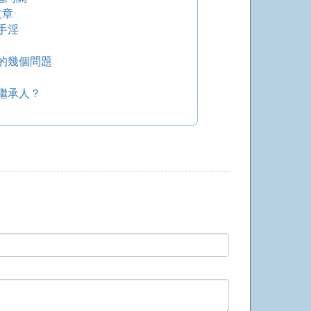
文章
手淫
的幾個問題
繼承人？