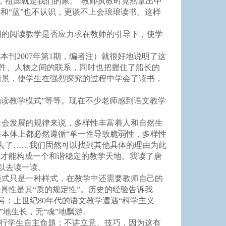
，祖国就是我们的家。”教师执教时竟然拿出中
和“蓝”也不认识，更谈不上会琅琅读书。这样
的阅读教学是否应力求在教师的引导下，使学
刊2007年第1期，编者注）就很好地说明了这
事件、人物之间的联系，同时也把握住了船长的
情景，使学生在强烈探究的过程中学会了读书，
诵读教学模式”等等。现在不少老师感到语文教学
会发展的规律来说，多样性丰富着人和自然生
本体上都必然遵循“单一性导致脆弱性，多样性
去了……我们固然可以找到其他具体的理由为此
性才能构成一个和谐稳定的教学天地。我读了唐
以去读一读。
式只是一种样式，在教学中还需要教师自己的
具性是其“质的规定性”。历史的经验告诉我
号；上世纪80年代的语文教学遭遇“科学主义
地生长，无“魂”地飘游。
流行学生自主命题；不讲立意、技巧，因为这有