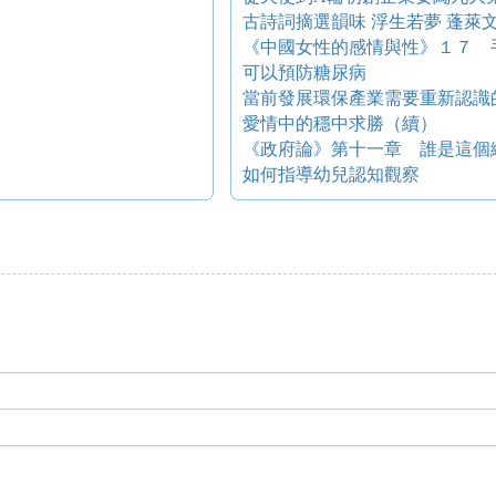
古詩詞摘選韻味 浮生若夢 蓬萊
《中國女性的感情與性》１７ 
可以預防糖尿病
當前發展環保產業需要重新認識
愛情中的穩中求勝（續）
《政府論》第十一章 誰是這個
如何指導幼兒認知觀察