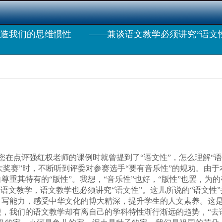
造我们的思维惯性 ——兼谈语文教学必须讲究“语文
点评强红权老师的课例时就曾提到了“语文性”，怎么理解“语
奖赛”时，不断听到评委对参赛选手“要有音乐性”的规劝。由
重其特有的“版性”。我想，“音乐性”也好，“版性”也罢，为的
语文教学，语文教学也必须讲究“语文性”。这儿所说的“语文性”
、写能力，感受中华文化的博大精深，提升学生的人文素养。这
，我们的语文教学却有离自己的学科特性渐行渐远的趋势，“去