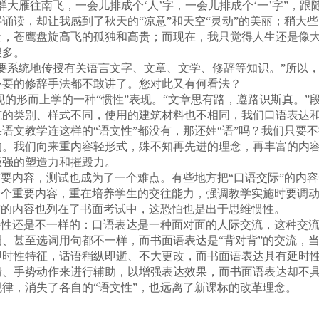
群大雁往南飞，一会儿排成个‘人’字，一会儿排成个‘一’字”，
诵读，却让我感到了秋天的“凉意”和天空“灵动”的美丽；稍大些
，苍鹰盘旋高飞的孤独和高贵；而现在，我只觉得人生还是像大
很多。
系统地传授有关语言文字、文章、文学、修辞等知识。”所以，
必要的修辞手法都不敢讲了。您对此又有何看法？
形而上学的一种“惯性”表现。“文章思有路，遵路识斯真。”
筑的类别、样式不同，使用的建筑材料也不相同，我们口语表达
语文教学连这样的“语文性”都没有，那还姓“语”吗？我们只要
的。我们向来重内容轻形式，殊不知再先进的理念，再丰富的内
极强的塑造力和摧毁力。
要内容，测试也成为了一个难点。有些地方把“口语交际”的内
个重要内容，重在培养学生的交往能力，强调教学实施时要调动
”的内容也列在了书面考试中，这恐怕也是出于思维惯性。
性还是不一样的：口语表达是一种面对面的人际交流，这种交流
、甚至选词用句都不一样，而书面语表达是“背对背”的交流，
即时性特征，话语稍纵即逝、不大更改，而书面语表达具有延时
、手势动作来进行辅助，以增强表达效果，而书面语表达却不具
律，消失了各自的“语文性”，也远离了新课标的改革理念。