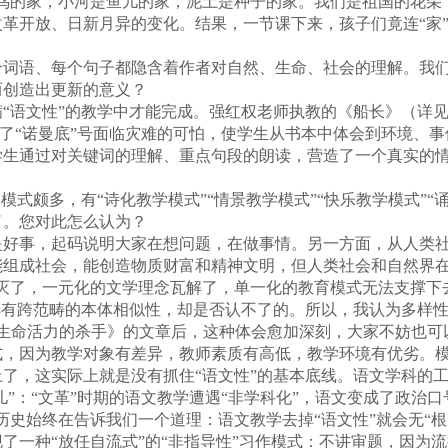
鸟的家，小河是鱼儿的家，泥土是种子的家。我们是祖国的花朵
革开放、日新月异的变化。结果，一节课下来，孩子们竟连“家”
语、每个句子都隐含着作者对自然、生命、社会的理解。我们
而创造出更新的意义？
文性”的教学中才能完成。强红权老师执教的《船长》（详见本
受到了“诺曼底”号面临灾难的可怕，使学生从书本中体会到环境、
学生通过对关键词的理解、重点句段的朗读，营造了一个真实的
式颇多，有“诗化教学模式”“情景教学模式”“快乐教学模式”“
了。您对此怎么认为？
事，起码说明大家在想问题，在做事情。另一方面，从人类社
能组成社会，能创造物质财富和精神文明，但人类社会和自然界在
破灭了，一元化的文学理念瓦解了，单一化的教育模式无法支撑下
具有跨范畴的本体相似性，却是否认不了的。所以，我认为多样
性：生命活力的杀手》的文章后，这种体会愈加深刻，大家不妨也可
因为教学对象有差异，教师素质有高低，教学环境有优劣。模
了，这实际上就是没有抓住“语文性”的基本底线。语文学科的工
儿”：“文革”时期的语文教学遭遇“非学科化”，语文变成了政治口
史始终在告诉我们一个道理：语文教学去掉“语文性”就会无“根”
一种“放任自流式”的“非指导性”习作模式：不讲审题，因为