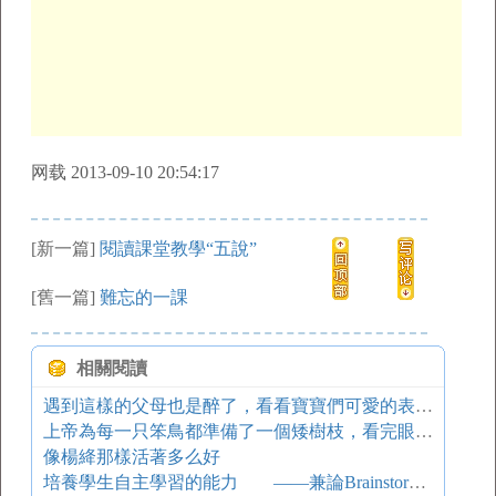
网载 2013-09-10 20:54:17
[新一篇]
閱讀課堂教學“五說”
[舊一篇]
難忘的一課
相關閱讀
遇到這樣的父母也是醉了，看看寶寶們可愛的表情，太樂了！
上帝為每一只笨鳥都準備了一個矮樹枝，看完眼淚差點掉下來！
像楊絳那樣活著多么好
培養學生自主學習的能力 ——兼論Brainstorming在英語寫作教學中的作用