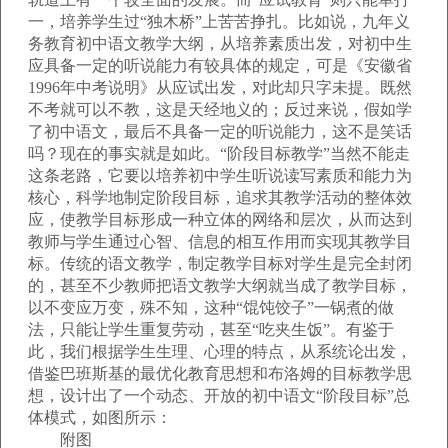
一，培养学生过“独木桥”上苦苦挣扎。比如说，九年义
务教育初中语文教学大纲，从培养素质出发，对初中生
应具备一定的听说能力有较具体的规定，可是《安徽省
1996年中考说明》从应试出发，对此却只字未提。既然
不考就可以不教，这是天经地义的；反过来说，假如学
了初中语文，最后不具备一定的听说能力，这不是笑话
吗？现在的事实就是如此。“阶段目标教学”当然不能走
这条老路，它要以培养初中学生听说读写素质和能力为
核心，科学地制定阶段目标，追求其教学活动的整体效
应，使教学目标形成一种立体的网络和层次，从而达到
教师与学生通过心智、信息的相互作用而实现其教学目
标。传统的语文教学，制定教学目标对学生是完全封闭
的，甚至不少教师把语文教学大纲就当成了教学目标，
以不变应万变，殊不知，这种“馄饨饺子”一锅煮的做
法，只能让学生重复劳动，甚至“吃夹生饭”。有鉴于
此，我们根据学生生理、心理的特点，从系统论出发，
借鉴巴班斯基的最优化教育思想和布洛姆的目标教学思
想，设计出了一个动态、开放的初中语文“阶段目标”总
体模式，如图所示：
附图