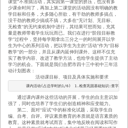
课堂”不准搞活动，其实因第一课堂的挤压，也没有多
少课余时间了，再加上第二课堂的活动因没有明确的教
学目标和任务，大多随心所欲，有干劲的教师多搞点，
没干劲的教师少搞或不搞，大多在“无计划、无目标、
无检查”的无约束机制中进行，其结果可想而知，充其
量是教师带着学生玩玩而已。我们在进行“阶段目标教
学”过程中，坚持每学期拿出三分之一的时间展开以学
生为中心的系列活动，把以学生为主的“活动”作为“目标
教学”的一部分，并且从课内延伸到课外。这样不仅充
实了教学内容、改进了教学方法，也给学生提供了主动
学习的机会。下面就是我们合肥市四十三中初中三年活
动计划图表：
活动课目标、项目及具体实施和要求
　　　　课内活动(占总学时的1/6)　1.检查巩固基础知识:查字典
通过课内课外这些活动的开展，学生的自主意识加
强了，同时也培养了学生们的创造精神和应变能力。
第二、面对“应试”中的标准化试题，采取学生自
编、自考、自评。评议素质教育的本质就是语言素质的
教育。这种素质就考试而言，集中地反映在阅读和写作