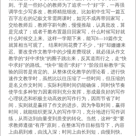
则。于是一些好心的教师为了追求一个“好”字，一再强
调学生少写多改，教师精批细改。比如初中生写一篇五
百字左右的记叙文常需两课时，如完不成再带回家写，
交给教师后，教师字斟句酌，慢慢推敲，认真批改，算
是完成了；或者干脆布置题目回家写，什么时候写好就
什么时候交上来。这样一学期下来，能写8—10篇作文
就算相当可观了。 结果时间花费了不少，“好”却姗姗来
迟。要改变作文教学中的少慢差费现状，就必须从作文
教学的“好中求快”的圈子跳出来，反其道而行之，走“快
中求好”的路线。“快中”能否“求好”？“阶段目标教学”实
验的回答是肯定的。从整体优化教学的理论看，进行快
速作文教学时，虽然比以往压缩了一些时间，但压缩的
是名义作文时间，实际利用时间仍能确保，同时快节奏
使学生多种智力因素得到充分发挥，形成最良好的写作
心理状态和积极主动高效的写作行为，因而节省了时
间，实则就是赢得了作文的进步。因为争取时间，赢得
时间，就能组织更深入的写作学习，充分地进行写作训
练，从而达到由量变到质变的转化。当然，这种“变”要
求教师遵循“有序”原则，在整体写作目标指导下，内容
上由易到难，由浅入深；时间上由长到短，由慢到快。