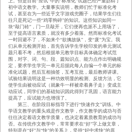
上。但是目前“应试”中的“标准化”试题已经严重妨碍了
初中语文教学。大量事实说明，教师们忙于标准化考
试，甚至在为一些近乎文字游戏兜圈子，结果学生们往
往只是死记一些“鸡零狗碎”的知识。这些知识如同一
块“敲门砖”，门一旦敲开，它们便再也派不上用场了，
至于提高语言素质，就没有多少着落。然而标准化考试
一时回避不了，不如来个“欲擒故纵”，变“废”为宝。我
们从单元检测开始，首先告诉学生学校印发的单元测试
题只看不考，然后根据单元教学目标具体确定考试范
围，对字、词、句、段、篇知识点、能力点作出明确规
定，要求学生学完一单元后据此每人自编一个单元的标
准化试题，然后互相抽签，互考互批，最后教师讲课。
试验结果说明这是一种功效明显的检测、反馈方法，它
使学生由被动应试（就象牛一样被牵着鼻子走）变成主
动应试，同学们的基础知识因此得到了巩固，语言能力
提高了，应试能力也增强了。
第三、在阶段目标指导下进行“快速作文”训练。中
学语文教学的重头戏是作文教学，作文教学的成功与否
往往决定着语文教学质量，也决定着素质教育的成功与
否。在传统作文教学中，常常要求在“好”字上做文章，
特别是在“好”与“快”的关系上，坚持“好中求快”的原