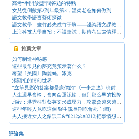
高考“半開放型”問答題的特點
女兒從倒數第2到年級第3，溫柔老爸如何做到
語文教學語言藝術探微
語文教學 畫竹必先成竹于胸——淺談語文課教學設計
上海科技大學自招：不設筆試，期待考生盡情釋放個性和才能
推薦文章
如何制造神秘感
這些最常見的夢究竟預示著什么？
奢望〔美國〕陶麗絲。派克
湯顯祖的情幻世界
"立竿見影的答案都是廉價的"《一步之遙》映前映后兩度專訪姜文
人生遲早會輸，會向命運認輸，但別那么早的投降
邱毅：洪秀柱對蔡英文形成壓力，攻擊會越來越不堪
這些年輕人竟吃這個 醫生說長期吃會死亡(圖)
男人接近女人之錯誤二&#8212;&#8212;把事情想得很糟
評論集