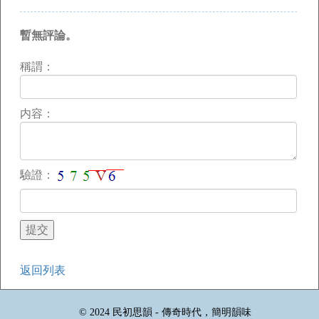
暫無評論。
稱謂：
内容：
驗證：
返回列表
© 2024 民初思韻 - 傳奇時代，簡明韻味