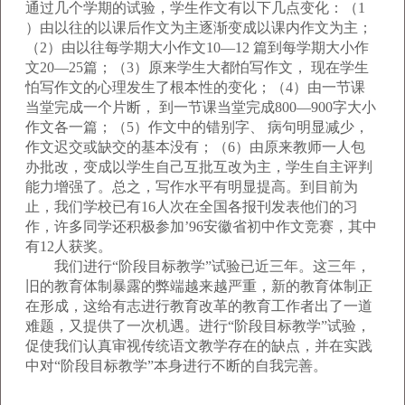
通过几个学期的试验，学生作文有以下几点变化：（1
）由以往的以课后作文为主逐渐变成以课内作文为主；
（2）由以往每学期大小作文10—12 篇到每学期大小作
文20—25篇；（3）原来学生大都怕写作文， 现在学生
怕写作文的心理发生了根本性的变化；（4）由一节课
当堂完成一个片断， 到一节课当堂完成800—900字大小
作文各一篇；（5）作文中的错别字、 病句明显减少，
作文迟交或缺交的基本没有；（6）由原来教师一人包
办批改，变成以学生自己互批互改为主，学生自主评判
能力增强了。总之，写作水平有明显提高。到目前为
止，我们学校已有16人次在全国各报刊发表他们的习
作，许多同学还积极参加’96安徽省初中作文竞赛，其中
有12人获奖。
我们进行“阶段目标教学”试验已近三年。这三年，
旧的教育体制暴露的弊端越来越严重，新的教育体制正
在形成，这给有志进行教育改革的教育工作者出了一道
难题，又提供了一次机遇。进行“阶段目标教学”试验，
促使我们认真审视传统语文教学存在的缺点，并在实践
中对“阶段目标教学”本身进行不断的自我完善。