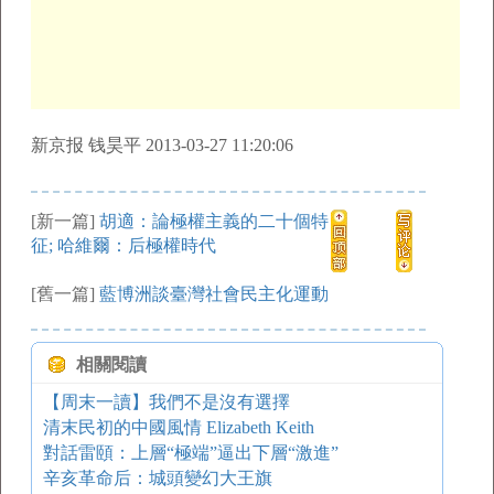
新京报 钱昊平 2013-03-27 11:20:06
[新一篇]
胡適：論極權主義的二十個特
征; 哈維爾：后極權時代
[舊一篇]
藍博洲談臺灣社會民主化運動
相關閱讀
【周末一讀】我們不是沒有選擇
清末民初的中國風情 Elizabeth Keith
對話雷頤：上層“極端”逼出下層“激進”
辛亥革命后：城頭變幻大王旗