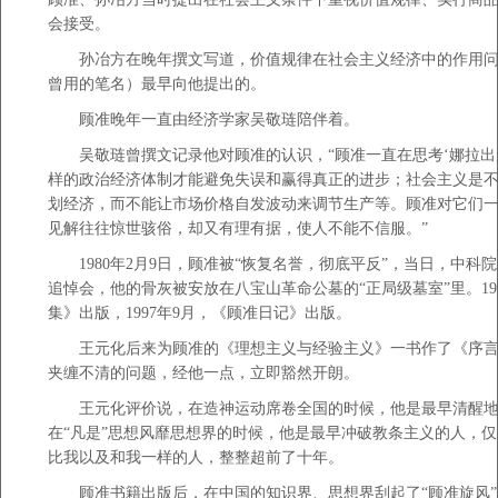
会接受。
孙冶方在晚年撰文写道，价值规律在社会主义经济中的作用问
曾用的笔名）最早向他提出的。
顾准晚年一直由经济学家吴敬琏陪伴着。
吴敬琏曾撰文记录他对顾准的认识，“顾准一直在思考‘娜拉出
样的政治经济体制才能避免失误和赢得真正的进步；社会主义是
划经济，而不能让市场价格自发波动来调节生产等。顾准对它们
见解往往惊世骇俗，却又有理有据，使人不能不信服。”
1980年2月9日，顾准被“恢复名誉，彻底平反”，当日，中科
追悼会，他的骨灰被安放在八宝山革命公墓的“正局级墓室”里。19
集》出版，1997年9月，《顾准日记》出版。
王元化后来为顾准的《理想主义与经验主义》一书作了《序言
夹缠不清的问题，经他一点，立即豁然开朗。
王元化评价说，在造神运动席卷全国的时候，他是最早清醒地
在“凡是”思想风靡思想界的时候，他是最早冲破教条主义的人，
比我以及和我一样的人，整整超前了十年。
顾准书籍出版后，在中国的知识界、思想界刮起了“顾准旋风”