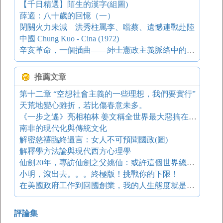
【千日精選】陌生的漢字(組圖)
薛適：八十歲的回憶（一）
閉關火力未減 洪秀柱罵李、噹蔡、遺憾連戰赴陸
中國 Chung Kuo - Cina (1972)
辛亥革命，一個插曲——紳士憲政主義脈絡中的辛亥革命
推薦文章
第十二章 “空想社會主義的一些理想，我們要實行”
天荒地變心雖折，若比傷春意未多。
《一步之遙》亮相柏林 姜文稱全世界最大惡搞在中國
南非的現代化與傳統文化
解密慈禧臨終遺言：女人不可預聞國政(圖)
解釋學方法論與現代西方心理學
仙劍20年，專訪仙劍之父姚仙：或許這個世界總是需要一些阿甘吧
小明，滾出去。。。終極版！挑戰你的下限！
在美國政府工作到回國創業，我的人生態度就是折騰 原創授權
評論集