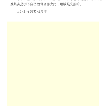
准其实是拆下自己肋骨当作火把，用以照亮黑暗。
□文/本报记者 钱昊平