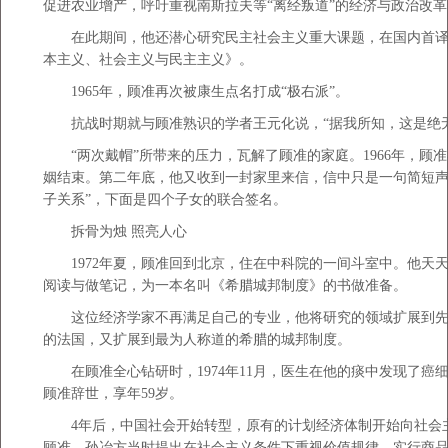
促进农业增产，呼吁重视南斯拉夫等“离经叛道”的经济与政治改革
在此期间，他还潜心研究民主社会主义重大课题，在国内首译
本主义、社会主义与民主主义》。
1965年，顾准再次被康生点名打成“极右派”。
抗战时期就与顾准熟识的学者王元化说，“据我所知，这是绝无
“两次戴帽”所带来的压力，瓦解了顾准的家庭。1966年，顾准
姻结束。第二年底，他又收到一封家里来信，信中只是一句简短声
子关系”，下面是四个子女的联合签名。
拆骨为烛 照亮人心
1972年夏，顾准回到北京，住在中科院的一间斗室中。他天
阅读与做笔记，为一本名叫《希腊城邦制度》的书做准备。
这位经济学家不再满足自己的专业，他将研究的领域扩展到先
的法国，又扩展到最为人称道的希腊的城邦制度。
在顾准全心钻研时，1974年11月，医生在他的痰中发现了癌细
顾准辞世，享年59岁。
4年后，中国社会开始转型，原有的计划经济体制开始向社会
顾准、孙冶方当时提出在社会主义条件下重视价值规律、实行商