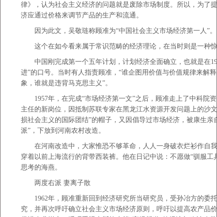
律》，认为社会主义经济的问题就是废除市场制度。所以，为了
济应通过价格来调节产品的生产和流通。
因为此文，吴敬琏称顾准为“中国社会主义市场经济第一人”。
这个在如今看来属于常识范畴的经济理论，在当时则是一种惊
中国刚完成第一个五年计划，计划经济全面确立，也就是在195
进”的口号。当时有人指责顾准，“谁企图用价值与价值规律来解
象，谁就是违背马克思主义”。
1957年，在完成“市场经济第一文”之后，顾准走上了中科院
主任的新岗位，因抵制苏联专家在黑龙江水资源开发问题上的沙文
损社会主义的国际团结”的帽子，又因倡导过市场经济，被康生亲
派”，下放到河南农村改造。
在河南改造中，大家惟恐不够革命，人人一身破衣烂衫作自我
穿着以前上海流行的背带西装裤。他在日记中说：不愿做“驯服工
思考的海燕。
两度右派 妻离子散
1962年，顾准重新回到经济研究所当研究员，受孙冶方的委
究，并再次呼吁确立社会主义市场经济原则，呼吁以提高农产品