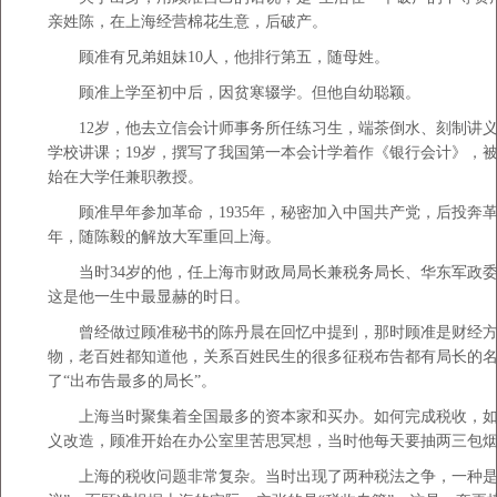
亲姓陈，在上海经营棉花生意，后破产。
顾准有兄弟姐妹10人，他排行第五，随母姓。
顾准上学至初中后，因贫寒辍学。但他自幼聪颖。
12岁，他去立信会计师事务所任练习生，端茶倒水、刻制讲义
学校讲课；19岁，撰写了我国第一本会计学着作《银行会计》，
始在大学任兼职教授。
顾准早年参加革命，1935年，秘密加入中国共产党，后投奔革命
年，随陈毅的解放大军重回上海。
当时34岁的他，任上海市财政局局长兼税务局长、华东军政委
这是他一生中最显赫的时日。
曾经做过顾准秘书的陈丹晨在回忆中提到，那时顾准是财经方
物，老百姓都知道他，关系百姓民生的很多征税布告都有局长的
了“出布告最多的局长”。
上海当时聚集着全国最多的资本家和买办。如何完成税收，如
义改造，顾准开始在办公室里苦思冥想，当时他每天要抽两三包
上海的税收问题非常复杂。当时出现了两种税法之争，一种是