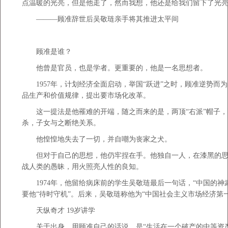
点温暖的光亮，但是他走了，然而我想，他还是给我们留下了光
———顾准辞世后吴敬琏亲手将其推进太平间
顾准是谁？
他曾是官员，也是学者。更重要的，他是一名思想者。
1957年，计划经济全面启动，举国“跃进”之时，顾准逆势而
品生产和价值规律，提出要市场化改革。
这一提法是他罹难的开端，随之而来的是，两顶“右派”帽子，下
杀，子女与之断绝关系。
他惶惶地失去了一切，并自嘲为丧家之犬。
但对于自己的思想，他仍牢捏在手。他独自一人，在漆黑的思
战人类的愚昧，用火照亮人性的良知。
1974年，他留给病床前的学生吴敬琏最后一句话，“中国的神
要他“待时守机”。后来，吴敬琏称他为“中国社会主义市场经济第一
天纵奇才 19岁讲学
关于出身，用顾准自己的话说，是“生活在一个破产的中等资产