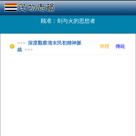
顾准：剑与火的思想者
>>>
深度觀察清末民初精神脈
簡體
傳統
絡
>>>