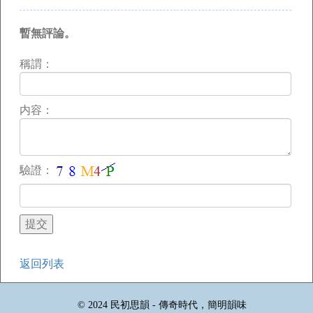
暫無評論。
稱謂：
内容：
驗證：
返回列表
© 2024 民初思韻 - 傳奇時代，簡明韻味