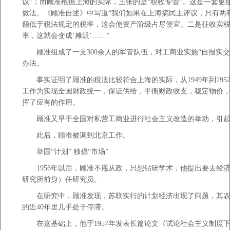
议”；而顾准根据上海的实际，主张的是“税收专管”。这是一套更
做法。《顾准自述》中写道“我们如果在上海搞民主评议，只有两
额低于税法规定的税率，这会使资产阶级占尽便宜。二是征收实
率，这就会变成‘摊派’……”
顾准组成了一支300余人的军管队伍，对工商业实施“自报实交
办法。
事实证明了顾准的税法比较符合上海的实际，从1949年到195
工作为实现全国财政统一，保证供给，平衡财政收支，稳定物价
挥了应有的作用。
顾准又早于全国对私营工商业进行社会主义改造的举动，引起
此后，顾准被调到北京工作。
举国“计划” 独倡“市场”
1956年以后，顾准不愿从政，只想钻研学术，他提出要去经
研究所前身）任研究员。
在研究中，顾准发现，苏联实行的计划经济出现了问题，其农
的近40年里几乎处于停滞。
在这基础上，他于1957年发表长篇论文《试论社会主义制度