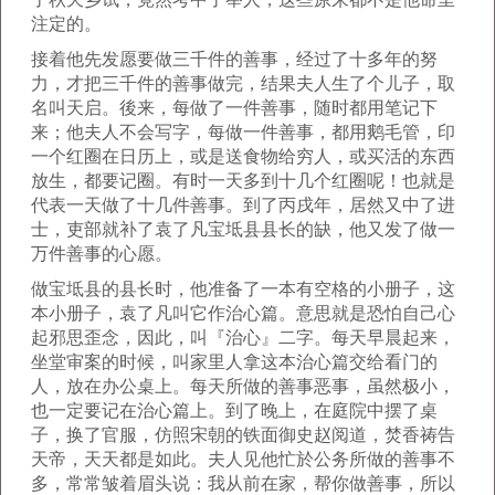
注定的。
接着他先发愿要做三千件的善事，经过了十多年的努
力，才把三千件的善事做完，结果夫人生了个儿子，取
名叫天启。後来，每做了一件善事，随时都用笔记下
来；他夫人不会写字，每做一件善事，都用鹅毛管，印
一个红圈在日历上，或是送食物给穷人，或买活的东西
放生，都要记圈。有时一天多到十几个红圈呢！也就是
代表一天做了十几件善事。到了丙戌年，居然又中了进
士，吏部就补了袁了凡宝坻县县长的缺，他又发了做一
万件善事的心愿。
做宝坻县的县长时，他准备了一本有空格的小册子，这
本小册子，袁了凡叫它作治心篇。意思就是恐怕自己心
起邪思歪念，因此，叫『治心』二字。每天早晨起来，
坐堂审案的时候，叫家里人拿这本治心篇交给看门的
人，放在办公桌上。每天所做的善事恶事，虽然极小，
也一定要记在治心篇上。到了晚上，在庭院中摆了桌
子，换了官服，仿照宋朝的铁面御史赵阅道，焚香祷告
天帝，天天都是如此。夫人见他忙於公务所做的善事不
多，常常皱着眉头说：我从前在家，帮你做善事，所以