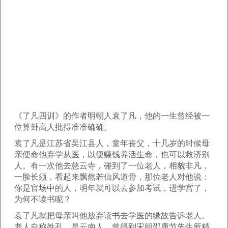
《了凡四训》的作者明朝人袁了凡，他的一生曾经被一
位算卦高人批得准准确确。
袁了凡是江苏省吴江县人，童年丧父，十几岁的时候母
亲便命他弃学从医，以便赚钱养活生命，也可以救济别
人。有一次他去慈云寺，碰到了一位老人，相貌非凡，
一脸长须，看起来飘然若仙风道骨，那位老人对他说：
你是官场中的人，明年就可以去参加考试，进学宫了，
为何不读书呢？
袁了凡就把母亲叫他放弃读书去学医的缘故告诉老人。
老人自称姓孔，是云南人，曾得到宋朝邵康节先生所精