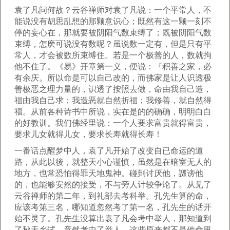
袁了凡问何故？云谷禅师对袁了凡说：一个平常人，不
能说没有胡思乱想的那颗意识心；既然有这一颗一刻不
停的妄心在，那就要被阴阳气数束缚了；既被阴阳气数
束缚，怎麽可说没有数呢？虽说数一定有，但是只有平
常人，才会被数所束缚住。若是一个极善的人，数就拘
他不住了。《易》开章第一义，便说：『积善之家，必
有余庆。所以命是可以自己改的，而佛家是让人识透极
善极恶之理力量的，识透了按照去做，命由我自己造，
福由我自己求；我造恶就自然折福；我修善，就自然得
福。从前各种诗书中所说，实在是的的确确，明明白白
的好教训。我们佛经里说：一个人要求富贵就得富贵，
要求儿女就得儿女，要求长寿就得长寿！
一番话点醒梦中人，袁了凡开始了改变自已命运的道
路，从此以後，就整天小心谨慎，虽然是在暗室无人的
地方，也常恐怕得罪天地鬼神。碰到讨厌他，譭谤他
的，也能够安然的接受，不与旁人计较争论了。从见了
云谷禅师的第二年，到礼部去考科举。孔先生算的命，
应该考第三名，哪知道忽然考了第一名，孔先生的话开
始不灵了。孔先生没算出袁了凡会考中举人，那知道到
了秋天乡试，竟然考中了举人，这些原来都不是他命里