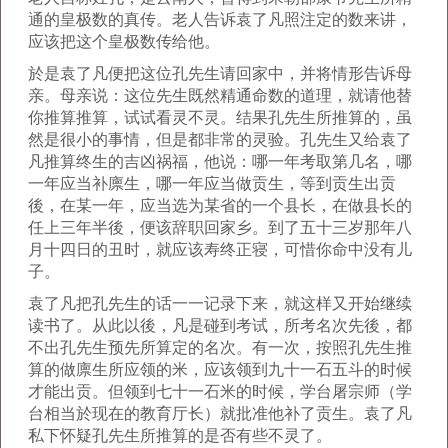
通的皇极数的真传。老人告诉袁了凡照注定的数来讲，
应该把这个皇极数传给他。
於是袁了凡便把这位孔先生请回家中，并将情形告诉母
亲。母亲说：这位先生既然精通命数的道理，就请他替
你推算推算，试试看灵不灵。结果孔先生所推算的，虽
然是很小的事情，但是都非常的灵验。孔先生又给袁了
凡推算终生的吉凶祸福，他说：哪一年考取第几名，哪
一年应当补廪生，哪一年应当做贡生，等到贡生出贡
後，在某一年，应当选为某省的一个县长，在做县长的
任上三年半後，便该辞职回家乡。到了五十三岁那年八
月十四日的丑时，就应该寿终正寝，可惜你命中没有儿
子。
袁了凡把孔先生的话一一记录下来，就这样又开始继续
读书了。从此以後，凡是碰到考试，所考名次先後，都
不出孔先生预先所算定的名次。有一次，按照孔先生推
算的做廪生所应领的米，应该领到九十一石五斗的时候
才能出贡。但领到七十一石米的时候，学台屠宗师（学
台相当於现在的教育厅长）就批准他补了贡生。袁了凡
私下怀疑孔先生所推算的是否有些不灵了。