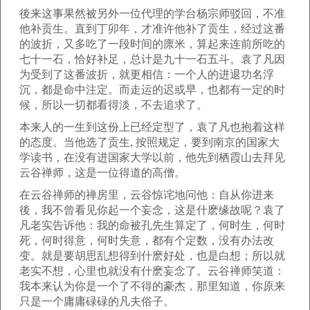
後来这事果然被另外一位代理的学台杨宗师驳回，不准
他补贡生。直到丁卯年，才准许他补了贡生，经过这番
的波折，又多吃了一段时间的廪米，算起来连前所吃的
七十一石，恰好补足，总计是九十一石五斗。袁了凡因
为受到了这番波折，就更相信：一个人的进退功名浮
沉，都是命中注定。而走运的迟或早，也都有一定的时
候，所以一切都看得淡，不去追求了。
本来人的一生到这份上已经定型了，袁了凡也抱着这样
的态度。当他选了贡生, 按照规定，要到南京的国家大
学读书，在没有进国家大学以前，他先到栖霞山去拜见
云谷禅师，这是一位得道的高僧。
在云谷禅师的禅房里，云谷惊诧地问他：自从你进来
後，我不曾看见你起一个妄念，这是什麽缘故呢？袁了
凡老实告诉他：我的命被孔先生算定了，何时生，何时
死，何时得意，何时失意，都有个定数，没有办法改
变。就是要胡思乱想得到什麽好处，也是白想；所以就
老实不想，心里也就没有什麽妄念了。云谷禅师笑道：
我本来认为你是一个了不得的豪杰，那里知道，你原来
只是一个庸庸碌碌的凡夫俗子。