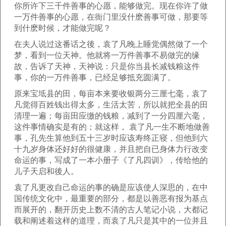
你所许下三千件善事的心愿，能够做完。现在你许了做
一万件善事的心愿，在衙门里没什麽善事可做，那要等
到什麽时候，才能做完呢？
在夫人说过这番话之後，袁了凡晚上睡觉偶然做了一个
梦，看到一位天神。他就将一万件善事不易做完的缘
故，告诉了天神，天神说：只是你当县长减钱粮这件
事，你的一万件善事，已经足够抵充圆满了。
原来宝坻县的田，每亩本来要收银两分三厘七毫，袁了
凡觉得百姓钱出得太多，生活太苦，所以就把全县的田
清理一遍；每亩田应缴的钱粮，减到了一分四厘六毫，
这件事情确实是有的；就这样， 袁了凡一生不断地做善
事，孔先生算他到五十三岁时应该寿终正寝，但他到六
十九岁身体还好好的很健康，并且把自已身体力行改变
命运的事，写成了一本小册子《了凡四训》，传给他的
儿子天启和後人。
袁了凡更改自己命运的事的确是应该使人深思的，在中
国传统文化中，最重要的部分，都是以善恶有报为基点
而展开的，翻开历史上数不清的古人笔记小说，大都记
载和阐述着这样的道理，而袁了凡只是其中的一位并且