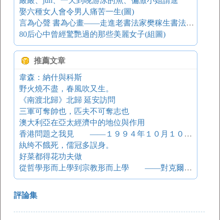
嚴嚴、jun、一天到晚游泳的魚、偏激小姐請進
娶六種女人會令男人痛苦一生(圖)
言為心聲 書為心畫——走進老書法家樊稼生書法世界
80后心中曾經驚艷過的那些美麗女子(組圖)
推薦文章
韋森：納什與科斯
野火燒不盡，春風吹又生。
《南渡北歸》北歸 延安訪問
三軍可奪帥也，匹夫不可奪志也
澳大利亞在亞太經濟中的地位與作用
香港問題之我見 ——１９９４年１０月１０日在中國社會科學院歐洲所的演講詞
紈绔不餓死，儒冠多誤身。
好菜都得花功夫做
從哲學形而上學到宗教形而上學 ——對克爾凱郭爾兩部假名作品的解讀
評論集