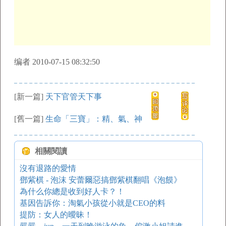
编者 2010-07-15 08:32:50
[新一篇]
天下官管天下事
[舊一篇]
生命「三寶」：精、氣、神
相關閱讀
沒有退路的愛情
鄧紫棋 - 泡沫 安蕾爾惡搞鄧紫棋翻唱《泡饃》
為什么你總是收到好人卡？！
基因告訴你：淘氣小孩從小就是CEO的料
提防：女人的曖昧！