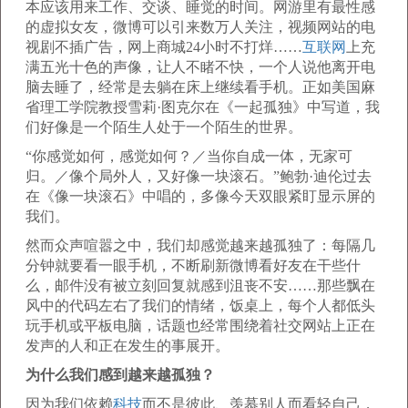
本应该用来工作、交谈、睡觉的时间。网游里有最性感
的虚拟女友，微博可以引来数万人关注，视频网站的电
视剧不插广告，网上商城24小时不打烊……
互联网
上充
满五光十色的声像，让人不睹不快，一个人说他离开电
脑去睡了，经常是去躺在床上继续看手机。正如美国麻
省理工学院教授雪莉·图克尔在《一起孤独》中写道，我
们好像是一个陌生人处于一个陌生的世界。
“你感觉如何，感觉如何？／当你自成一体，无家可
归。／像个局外人，又好像一块滚石。”鲍勃·迪伦过去
在《像一块滚石》中唱的，多像今天双眼紧盯显示屏的
我们。
然而众声喧嚣之中，我们却感觉越来越孤独了：每隔几
分钟就要看一眼手机，不断刷新微博看好友在干些什
么，邮件没有被立刻回复就感到沮丧不安……那些飘在
风中的代码左右了我们的情绪，饭桌上，每个人都低头
玩手机或平板电脑，话题也经常围绕着社交网站上正在
发声的人和正在发生的事展开。
为什么我们感到越来越孤独？
因为我们依赖
科技
而不是彼此、羡慕别人而看轻自己，