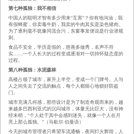
第七种孤独：我不相信
中国人的聪明才智有多少用来“互害”？你有地沟油，我
有假蜂蜜，你卖毒牛奶，我卖的牛肉其实是染色猪肉。
为了逐利毫不犹豫同流合污，东窗事发便说是行业潜规
则。
食品不安全，学历是假的，慈善多做秀，名声不符
实……一个人长大的过程变成逐渐对一切持怀疑态度的
过程。
第八种孤独：水泥森林
高楼占领了城市，家升上半空，变成一个门牌号。人与
人之间失去了交流的触点，每个人都留心地锁好防盗
门。
城市充满几何感，那些设计是为了制造奇观而来的，越
来越多巴西利亚式的沉闷城市，体量无比巨大，没有神
经末梢，“个人处于其中会感到迷失，就像一个人在月
亮上那么孤独。”（马歇尔·伯曼语）
今天的城市管理者只希望车流通畅，夜间灯火辉煌，人