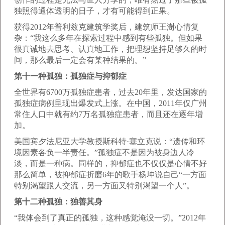
独照得通体透明的日子，才有可能得到正果。
获得2012年普利兹克建筑学奖后，建筑师王澍心情复
杂：“我这么多年在探索过程中感到有些孤独。但如果
很真诚地去思考、认真地工作，把理想坚持足够久的时
间，那么最后一定会有某种结果的。”
第十一种孤独：孤独症与抑郁症
全世界有6700万孤独症患者，过去20年里，发达国家的
孤独症病例呈现出爆发式上涨。在中国，2011年仅广州
常住人口中就有约7万名孤独症患者，而且还在逐年增
加。
美国宾夕法尼亚大学教授斯科特·塞立克说：“遗传和环
境因素各负一半责任。”孤独症不是因为被身边人冷
淡，而是一种病。同样的，抑郁症也不仅仅是心情不好
那么简单，被抑郁症折磨6年的歌手杨坤说自己“一方面
特别渴望跟人交流，另一方面又特别渴望一个人”。
第十二种孤独：独善其身
“我体会到了真正的孤独，这种感觉淹没一切。”2012年