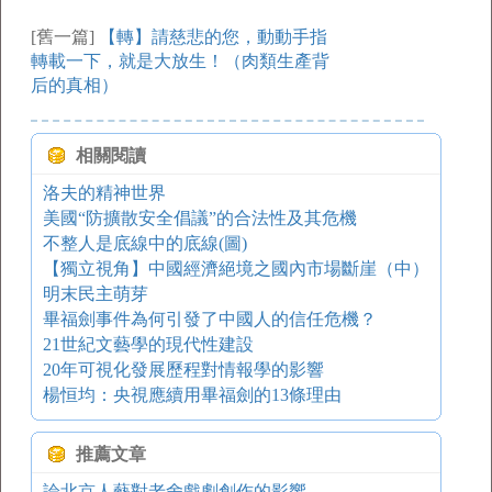
[舊一篇]
【轉】請慈悲的您，動動手指
轉載一下，就是大放生！（肉類生產背
后的真相）
相關閱讀
洛夫的精神世界
美國“防擴散安全倡議”的合法性及其危機
不整人是底線中的底線(圖)
【獨立視角】中國經濟絕境之國內市場斷崖（中）
明末民主萌芽
畢福劍事件為何引發了中國人的信任危機？
21世紀文藝學的現代性建設
20年可視化發展歷程對情報學的影響
楊恒均：央視應續用畢福劍的13條理由
推薦文章
論北京人藝對老舍戲劇創作的影響