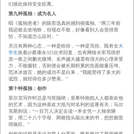
们彼此保持安全距离。
第九种孤独：成为名人
唱《孤独患者》的陈奕迅真的感到很孤独。“两三年前
我还敢去坐地铁，但现在不敢，好像看到人会觉得害
怕，不知道怎么应对。”
关注有两种心态，一种是粉你，一种是骂你。既有女
大
学生
执着@蔡康永325次求回复，也有网络水军骂得舒
淇一夜之间删光微博。名声越大越需有强大的心理承受
力，不能服软，否则便会被长期积累的负面能量压垮。
范冰冰放言，她的成功不是白来，“我能受得了多大的
诋毁，就经得住多少赞美。”
第十种孤独：创作
里尔克写作时总是与世隔绝；里希特抱怨人人都喜欢他
的艺术，因为这种喜欢大抵与对名利的追逐有关；马尔
克斯则说：“一百万人决定去读一本全凭一人独坐陋
室，用二十八个字母、两根指头敲出来的书，想想都觉
得疯狂。”
创作的过程是无法与世人分享的，唯有熬过了那些被孤