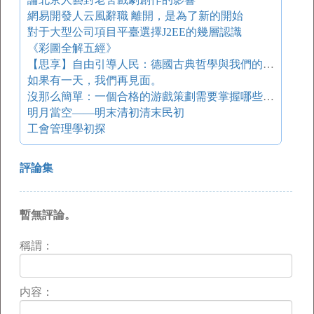
網易開發人云風辭職 離開，是為了新的開始
對于大型公司項目平臺選擇J2EE的幾層認識
《彩圖全解五經》
【思享】自由引導人民：德國古典哲學與我們的時代
如果有一天，我們再見面。
沒那么簡單：一個合格的游戲策劃需要掌握哪些技能？
明月當空——明末清初清末民初
工會管理學初探
評論集
暫無評論。
稱謂：
内容：