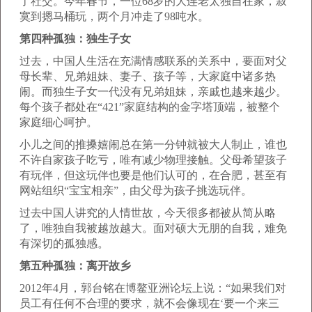
了社交。今年春节，一位68岁的大连老太独自在家，寂
寞到摁马桶玩，两个月冲走了98吨水。
第四种孤独：独生子女
过去，中国人生活在充满情感联系的关系中，要面对父
母长辈、兄弟姐妹、妻子、孩子等，大家庭中诸多热
闹。而独生子女一代没有兄弟姐妹，亲戚也越来越少。
每个孩子都处在“421”家庭结构的金字塔顶端，被整个
家庭细心呵护。
小儿之间的推搡嬉闹总在第一分钟就被大人制止，谁也
不许自家孩子吃亏，唯有减少物理接触。父母希望孩子
有玩伴，但这玩伴也要是他们认可的，在合肥，甚至有
网站组织“宝宝相亲”，由父母为孩子挑选玩伴。
过去中国人讲究的人情世故，今天很多都被从简从略
了，唯独自我被越放越大。面对硕大无朋的自我，难免
有深切的孤独感。
第五种孤独：离开故乡
2012年4月，郭台铭在博鳌亚洲论坛上说：“如果我们对
员工有任何不合理的要求，就不会像现在‘要一个来三