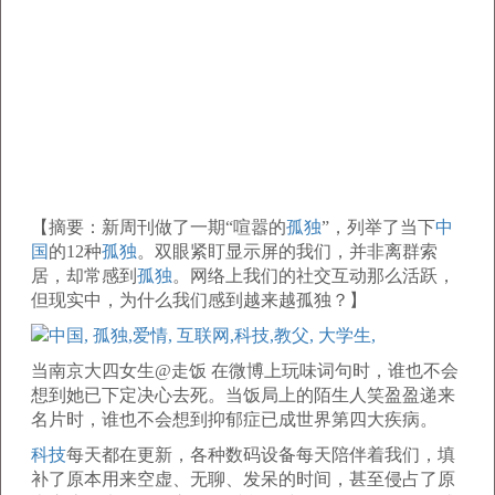
【摘要：新周刊做了一期“喧嚣的
孤独
”，列举了当下
中
国
的12种
孤独
。双眼紧盯显示屏的我们，并非离群索
居，却常感到
孤独
。网络上我们的社交互动那么活跃，
但现实中，为什么我们感到越来越孤独？】
当南京大四女生@走饭 在微博上玩味词句时，谁也不会
想到她已下定决心去死。当饭局上的陌生人笑盈盈递来
名片时，谁也不会想到抑郁症已成世界第四大疾病。
科技
每天都在更新，各种数码设备每天陪伴着我们，填
补了原本用来空虚、无聊、发呆的时间，甚至侵占了原