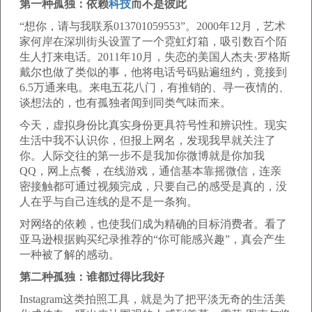
第一种孤独：依赖
科技
而不是彼此
“想你，请与我联系013701059553”。2000年12月，艺术
家何岸在深圳街头设置了一个霓虹灯箱，吸引数百个陌
生人打来电话。2011年10月，失恋的美国人杰夫·罗格斯
戴尔也做了类似的事，他将电话号码贴遍纽约，竟接到
6.5万通来电。来电五花八门，有推销的、寻一夜情的、
谈想法的，也有孤独者闻到同类气味而来。
今天，虚拟身份比真实身份更具符号性和辨识性。现实
生活中我不认识你，但报上网名，发现我早就关注了
你。人际交往的第一步不是我加你微博就是你加我
QQ，网上点餐，在线游戏，通信基本靠摇微信，连亲
密接触都可通过视频完成，只要自己的感受是真的，没
人在乎与自己连线的是不是一条狗。
对网络的依赖，也使我们成为精确的目标消费者。看了
亚马逊根据购买纪录推荐的“你可能感兴趣”，真会产生
一种被了解的感动。
第二种孤独：谁都过得比我好
Instagram这类拍照工具，就是为了把平淡无奇的生活美