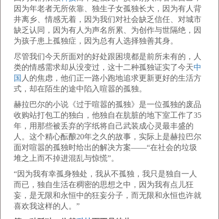
因为年老者无所依靠、独生子女孤独长大，因为有人背
井离乡、情感无着，因为我们对社会缺乏信任、对城市
缺乏认同，因为有人为声名所累、为创作与世隔绝，因
为孩子患上孤独症，因为总有人选择独善其身。
尽管我们今天所面对的好处跟困境都是前所未有的，人
类的情感需求却从没变过，这十二种孤独证实了今天
中
国
人的焦虑，他们正一路小跑地追求更新更好的生活方
式，却在陌生的途中陷入喧嚣的孤独。
赫拉巴尔的小说《过于喧嚣的孤独》是一位孤独的废品
收购站打包工的独白，他独自在肮脏的地下室工作了35
年，用那些被丢弃的字纸将自己武装成心灵最丰盛的
人。这个精心酝酿20年之久的故事，实际上是赫拉巴尔
面对喧嚣的孤独时给出的解决方案——“在社会的垃圾
堆之上而不掉进混乱与惊慌”。
“因为我有幸孤身独处，我从不孤独，我只是独自一人
而已，独自生活在稠密的思想之中，因为我有点儿狂
妄，是无限和永恒中的狂妄分子，而无限和永恒也许就
喜欢我这样的人。”