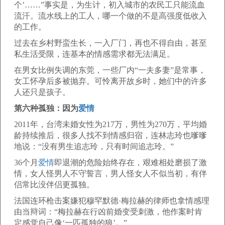
个’……”事实是，为生计，初入城市的农民工只能流血
流汗。流水线上的工人，哪一个做的不是高强度低收入
的工作。
过去在乡村野蛮生长，一入厂门，再也不得自由，甚至
私生活受限，连基本的情感需求都无法满足。
在男女比例失调的东莞，一些厂内“一夫多妻”是常事，
女工怀孕后多被抛弃。可怜离开故乡时，她们中的许多
人还只是孩子。
第六种孤独：因为
爱情
2011年，台湾未婚女性为217万，男性为270万，平均婚
龄持续推后，很多人找不到情感归宿，连林志玲也嗲嗲
地说：“没有男生追志玲，只有时间追志玲。”
36个月
爱情
即退潮的危险始终存在，艰难相处磨损了激
情，女人怪男人不守誓言，男人怪女人不似当初，有伴
侣常比没伴侣更孤独。
法国连环枪击案嫌犯穆罕默德·梅拉赫的律师也拿情感理
由当辩词：“梅拉赫在行凶前婚变受刺激，他作案时肯
定感觉自己像‘一匹孤独的狼’。”