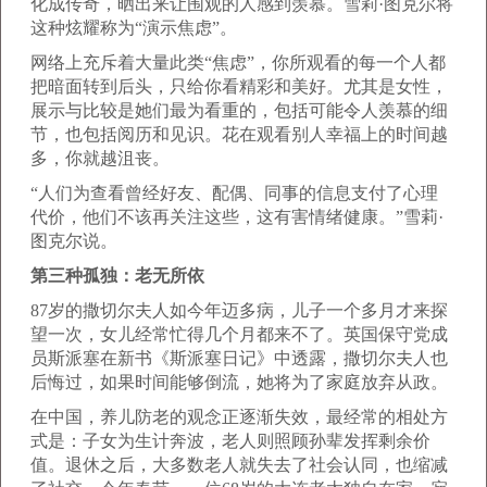
化成传奇，晒出来让围观的人感到羡慕。雪莉·图克尔将
这种炫耀称为“演示焦虑”。
网络上充斥着大量此类“焦虑”，你所观看的每一个人都
把暗面转到后头，只给你看精彩和美好。尤其是女性，
展示与比较是她们最为看重的，包括可能令人羡慕的细
节，也包括阅历和见识。花在观看别人幸福上的时间越
多，你就越沮丧。
“人们为查看曾经好友、配偶、同事的信息支付了心理
代价，他们不该再关注这些，这有害情绪健康。”雪莉·
图克尔说。
第三种孤独：老无所依
87岁的撒切尔夫人如今年迈多病，儿子一个多月才来探
望一次，女儿经常忙得几个月都来不了。英国保守党成
员斯派塞在新书《斯派塞日记》中透露，撒切尔夫人也
后悔过，如果时间能够倒流，她将为了家庭放弃从政。
在中国，养儿防老的观念正逐渐失效，最经常的相处方
式是：子女为生计奔波，老人则照顾孙辈发挥剩余价
值。退休之后，大多数老人就失去了社会认同，也缩减