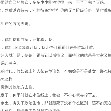
法团结自己的教众，多多少少能够混得下来，不至于完全灭绝。
术，然后以逸待劳，守株待兔地推行你的无产阶级策略，随时准
不生产的方向去走。
哈，你们这帮白痴，还想算计我。
，你们TMD敢算计我，我让你们看看到底是谁算计谁。
约把广州入城问题，使馆问题留到以后待议，而待议的结果是大家
容易起冲突。
操的时代，假如镇上的人都在争论某一个姑娘是不是处女，那么
果怎么样。
，搬到其他地方去住。
注定了，你平时就在水位线上，稍微一不小心就会掉下去。
了乡土，丧失了政治生命，那就跟死了没有什么区别，还不如死
他人信件，搞情报工作就是不道德的。