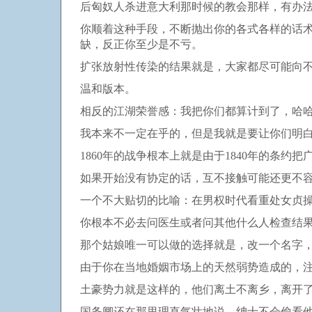
后匈奴人杀进意大利那时候的教会那样，有办
你顺着这种手段，不断抛出你的各式各样的话
缺，反正你至少是不亏。
扩张放射性传染的结果就是，大家都尽可能向
温和版本。
相反的江湖荣誉感：我把你们都算计到了，哈
我本来不一定在乎的，但是我就是要让你们明白
1860年的战争根本上就是由于1840年的条
如果开始没有协定的话，互不接触可能还更不
一个不大贴切的比喻：在男权时代看重处女贞
你根本不必去问医生或者问其他什么人检查结
那个姑娘唯一可以做的选择就是，改一个名字
由于你在当地婚姻市场上的天然弱势造成的，
土豪势力就是这样的，他们离土不离乡，离开
国务卿还在那里理直气壮地说，绅士不会偷看