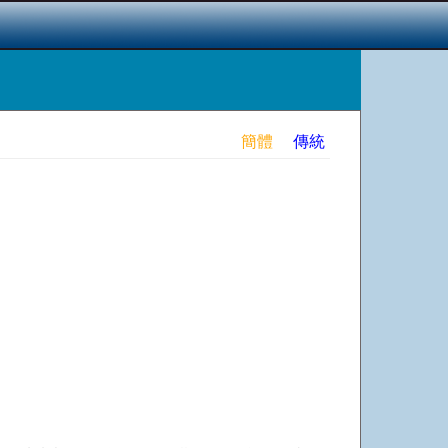
簡體
傳統
。