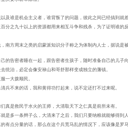
统以及谁是机会主义者，谁背叛了的问题，彼此之间已经搞到就
上百分之九十以上的资源都用来相互斗争和残杀，为了证明谁的
说，南方周末之类的启蒙派知识分子称之为体制内人士，据说是
自己的告密者睡在一起，跟告密者生孩子，随时准备自己的儿子
失去统治，必定会像安禄山和哥舒那样变成独立的藩镇。
征服一大拨顺民。
果清兵不来的话，我和黄得功打起来，说不定还打不过来呢。
。
你们真是救民于水火的王师，大清取天下之仁真是前所未有。
不就是多一条辫子么，大清来了之后，我们只要纳粮就能够得到
真的有点分量的话，那么在这个兵荒马乱的情况下，应该像是罗