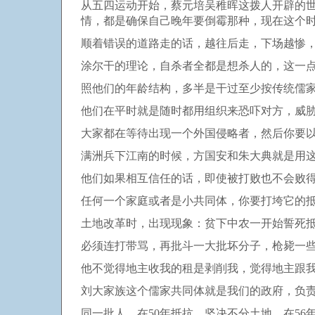
从五四运动开始，蔡元培吴稚晖这拨人开辟的
情，都是确保自己晚年要倒霉那种，现在这个
顺着错误的道路走的话，越往后走，下场越惨
涂尔干的理论，自杀者全都是想杀人的，这一
照他们的年龄结构，多半是干过至少按传统儒
他们在平时就是随时都用组织来恐吓对方，威
大家都在等待出现一个外国侵略者，然后你要
满洲兵下江南的时候，方国安和朱大典就是用
他们如果相互信任的话，即使被打败也不会败
任何一个家庭或者是小共同体，你要打垮它的
土地改革时，出现现象：贫下中农一开始誓死
必须连打带骂，再批斗一大批坏分子，枪毙一
他不觉得地主收我的租是剥削我，觉得地主跟
刘大家族这个儒家共同体就是我们的政府，负
同一批人，在50年抵抗，坚决不分土地，在56