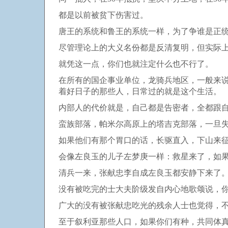
都是以前被贫下伤害过。
唐王的系统和鲁王的系统一样，为了争谁是正
尽管理论上的大义名份都是反清复明，但实际
就凭这一点，你们也就注定什么也不行了。
在所有的国企事业单位，龙骑兵地区，一般来
着好日子的那些人，日常过的就是这个生活。
内部人的代价就是，自己都是告密者，全都跟
蛮族部落，帕米尔高原上的塔吉克部落，一旦
如果他们有那个胃口的话，长驱直入，下山来
会像左良玉的儿子左梦庚一样：救星来了，如
清兵一来，张献忠李自成左良玉都安静下来了
没有被吃完的士大夫阶级发自内心地歌颂说，
广大的没有被张献忠吃光的残余人士也觉得，
至于叙利亚那些人口，如果你们有种，共同体