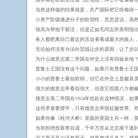
当然这样做的结果就是，共产国际把它给偷得
小资产阶级激进分子的软弱性，意思是说，虽
很高兴帮他干脏活，但是正如毛同志所英明指
各人都把离自己最近的压迫者看成最大的敌人
无论如何没有办法向贸战让步的原因，让了步
为什么德意志第二帝国在外交上没有回旋余地
普鲁士王国没有这个问题，如果只有普鲁士王
小小的普鲁士看似软弱，但它在外交上是极其
强大的德意志帝看似强大，但是它四面八方都
德意志第二帝国在1914年也处在这种情况，
这些矛盾要摆平，只有德意志帝国征服世界。
如果你像《桂河大桥》里面的英国士兵一样，
当初拒绝投靠李自成，千辛万苦从北京南下逃
没了里子至少还有面子，就算被清兵杀了，就