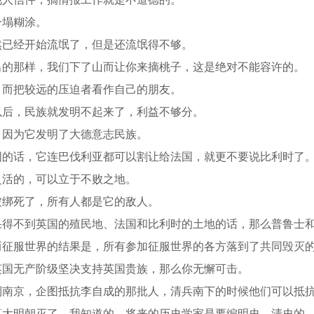
一塌糊涂。
然已经开始流氓了，但是还流氓得不够。
出的那样，我们下了山而让你来摘桃子，这是绝对不能容许的。
，而把较远的压迫者看作自己的朋友。
以后，民族就发明不起来了，利益不够分。
？因为它发明了大德意志民族。
国的话，它连巴伐利亚都可以割让给法国，就更不要说比利时了
灵活的，可以立于不败之地。
被绑死了，所有人都是它的敌人。
如果得不到英国的殖民地、法国和比利时的土地的话，那么普鲁士
而征服世界的结果是，所有参加征服世界的各方落到了共同毁灭
英国无产阶级坚决支持英国贵族，那么你无懈可击。
到南京，企图抵抗李自成的那批人，清兵南下的时候他们可以抵
算大明朝灭了，我知道的，将来的历史学家是要编明史，清史的