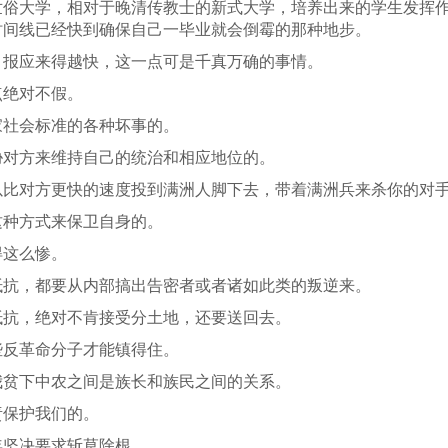
世俗大学，相对于晚清传教士的新式大学，培养出来的学生发挥
时间线已经快到确保自己一毕业就会倒霉的那种地步。
，报应来得越快，这一点可是千真万确的事情。
点绝对不假。
家社会标准的各种坏事的。
胁对方来维持自己的统治和相应地位的。
以比对方更快的速度投到满洲人脚下去，带着满洲兵来杀你的对
这种方式来保卫自身的。
得这么惨。
抵抗，都要从内部搞出告密者或者诸如此类的叛逆来。
抵抗，绝对不肯接受分土地，还要送回去。
些反革命分子才能镇得住。
我贫下中农之间是族长和族民之间的关系。
责保护我们的。
年坚决要求斩草除根。