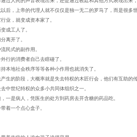
样通过人民的声音表现出来，还是通过教廷和其他方式表现出来
此以后，上帝的代理人就不仅仅是独一无二的罗马了，而是很多
家行业，就变成资本家了。
渐变成工人了。
们分离开了。
种流民式的副作用。
给外行的消费者自己去瞎碰了。
维持本地社会秩序等等各种小作用也就消失了。
说产生的阶段，大概率就是失去特权的木匠行会，他们有互助的
失去中世纪特权的众多小共同体组织之一。
糖，一是病人，凭医生的处方到药房去开含糖的药品吃。
身带着一个点心盒子。
。