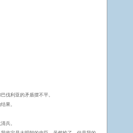
。
和巴伐利亚的矛盾摆不平。
的结果。
抗清兵。
，我肯定是大明朝的忠臣，虽然输了，但是我的