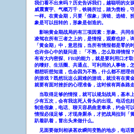
我们看不出来吗？历史告诉我们，越聪明的女
威震寰宇、气概万千，铁骑所过，踏为赍粉，
一样。在黄金期，只要「假象」演错、选错、
象是可以扭转的，形象是创造的。
影响黄金期战局的有三项因素：形象、共同
凌驾在所有三者之上的，是情报，观察也好，
「黄金期」中，意思指，当所有情报都是零的
也许你心中的疑问是：「不熟，怎么取得情报
有有大内密探、
FBI
的能力，就是要利用口才取
的嗜好、生活圈、共通点、可利用的人事物，
都想听想知道，也会因为不熟，什么都不想理
的游戏？既然玩这么困难的游戏，就没有在黄
就要有面对挫折的心理准备，这时候有两条路
当取得足够的情报，就可以规划战局，基本
少有五次，会有我这死人骨头的出现。电话也
制造假象，电话、聊天容易曲意奉承，约会可
情报必须足够，才现身厮杀，才把战局拉到「
趴着趴着，冒出头来做什么。
见面要做到相谈甚欢瞬间变熟的地步，电话