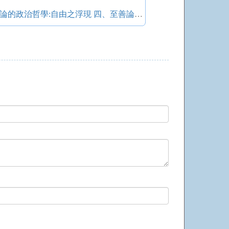
道德理想國的覆滅 第二章 至善論的政治哲學:自由之浮現 四、至善論與分權說和代議制