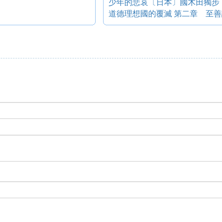
少年的悲哀〔日本〕國木田獨步