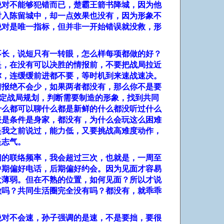
绝对不能够犯错而已，楚霸王箭书降城，因为他
射入陈留城中，却一点效果也没有，因为形象不
绝对是唯一指标，但并非一开始错误就没救，形
不长，说短只有一转眼，怎么样每项都做的好？
是，在没有可以决胜的情报前，不要把战局拉近
弥，连缓缓前进都不要，等时机到来速战速决。
情报绝不会少，如果两者都没有，那么你不是要
定战局规划，判断需要制造的形象，找到共同
什么都可以聊什么都是新鲜的什么都没听过什么
表是条件是身家，都没有，为什么会玩这么困难
是我之前说过，能力低，又要挑战高难度动作，
是志气。
间的联络频率，我会超过三次，也就是，一周至
中期偏好电话，后期偏好约会。因为见面才容易
太薄弱。但在不熟的位置，如何见面？所以才说
做吗？共同生活圈完全没有吗？都没有，就乖乖
绝对不会速，孙子强调的是速，不是要拙，要很