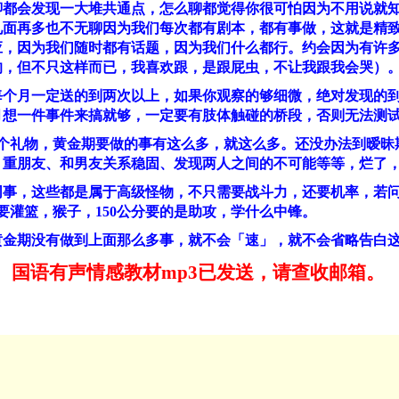
聊都会发现一大堆共通点，怎么聊都觉得你很可怕因为不用说就
见面再多也不无聊因为我们每次都有剧本，都有事做，这就是精
应，因为我们随时都有话题，因为我们什么都行。约会因为有许
的，但不只这样而已，我喜欢跟，是跟屁虫，不让我跟我会哭）
每个月一定送的到两次以上，如果你观察的够细微，绝对发现的
月想一件事件来搞就够，一定要有肢体触碰的桥段，否则无法测
个礼物，黄金期要做的事有这么多，就这么多。还没办法到暧昧
、重朋友、和男友关系稳固、发现两人之间的不可能等等，烂了
同事，这些都是属于高级怪物，不只需要战斗力，还要机率，若
要灌篮，猴子，
150
公分要的是助攻，学什么中锋。
黄金期没有做到上面那么多事，就不会「速」，就不会省略告白
国语有声情感教材
mp3
已发送，请查收邮箱。