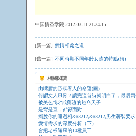
中国情圣学院 2012-03-11 21:24:15
[新一篇]
愛情相處之道
[舊一篇]
不同時期不同年齡女孩的特點(續)
相關閱讀
由嘴唇的形狀看人的命運(圖)
何謂文人風骨？讀完這首詩就明白了，最后兩
被美色“啖”成藥渣的短命天子
是彎是直，都得面對
擺脫你的邋遢相&#8212;&#8212;男生著裝要求
愛情需求的深度分析（下）
會把老板逼瘋的10種員工