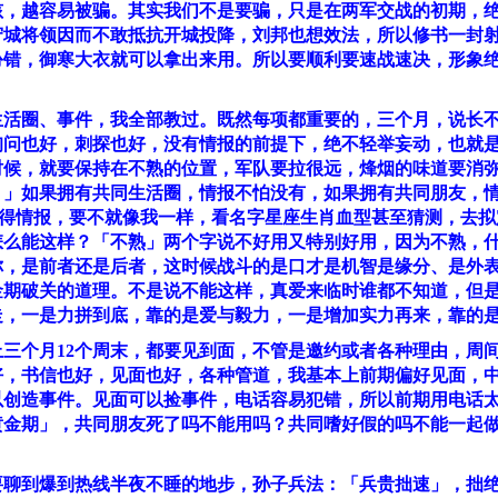
孩，越容易被骗。其实我们不是要骗，只是在两军交战的初期，
守城将领因而不敢抵抗开城投降，刘邦也想效法，所以修书一封
扮错，御寒大衣就可以拿出来用。所以要顺利要速战速决，形象
生活圈、事件，我全部教过。既然每项都重要的，三个月，说长
询问也好，刺探也好，没有情报的前提下，绝不轻举妄动，也就
时候，就要保持在不熟的位置，军队要拉很远，烽烟的味道要消
？」如果拥有共同生活圈，情报不怕没有，如果拥有共同朋友，
得情报，要不就像我一样，看名字星座生肖血型甚至猜测，去拟
怎么能这样？「不熟」两个字说不好用又特别好用，因为不熟，
你，是前者还是后者，这时候战斗的是口才是机智是缘分、是外
金期破关的道理。不是说不能这样，真爱来临时谁都不知道，但
走，一是力拼到底，靠的是爱与毅力，一是增加实力再来，靠的
上三个月
12
个周末，都要见到面，不管是邀约或者各种理由，周
好，书信也好，见面也好，各种管道，我基本上前期偏好见面，
以创造事件。见面可以捡事件，电话容易犯错，所以前期用电话
黄金期」，共同朋友死了吗不能用吗？共同嗜好假的吗不能一起
要聊到爆到热线半夜不睡的地步，孙子兵法：「兵贵拙速」，拙