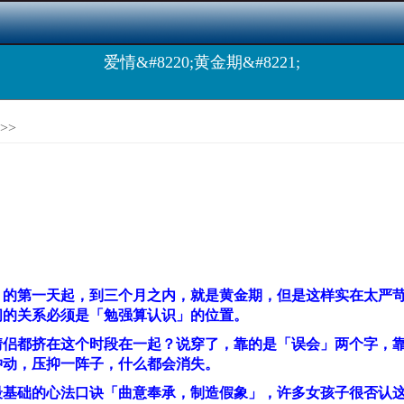
爱情&#8220;黄金期&#8221;
>>
的第一天起，到三个月之内，就是黄金期，但是这样实在太严苛
间的关系必须是「勉强算认识」的位置。
情侣都挤在这个时段在一起？说穿了，靠的是「误会」两个字，
冲动，压抑一阵子，什么都会消失。
最基础的心法口诀「曲意奉承，制造假象」，许多女孩子很否认