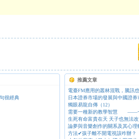
推薦文章
電臺FM應用的叢林混戰，騰訊
句很經典
日本證券市場的發展與中國證券
獨眼易龍自傳（12）
生死有命富貴在天 天子也無法改
論夢與音樂創作的關系及其心理
方法✔孩子離不開電視該咋辦？