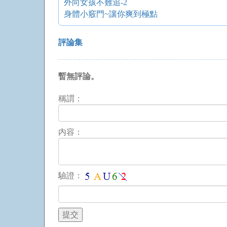
外向女孩不難追-2
身體小竅門~讓你爽到極點
評論集
暫無評論。
稱謂：
内容：
驗證：