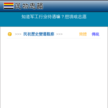
知道军工行业待遇嘛？想填啥志愿
>>>
民初歷史變遷觀察
>>>
簡體
傳統