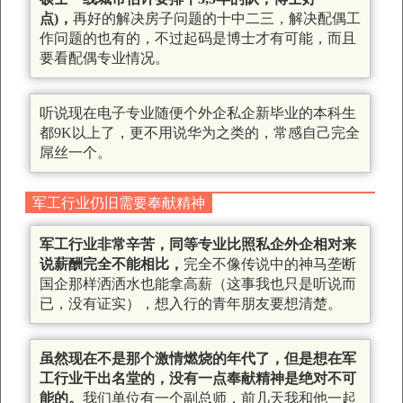
点)，
再好的解决房子问题的十中二三，解决配偶工
作问题的也有的，不过起码是博士才有可能，而且
要看配偶专业情况。
听说现在电子专业随便个外企私企新毕业的本科生
都9K以上了，更不用说华为之类的，常感自己完全
屌丝一个。
军工行业仍旧需要奉献精神
军工行业非常辛苦，同等专业比照私企外企相对来
说薪酬完全不能相比，
完全不像传说中的神马垄断
国企那样洒洒水也能拿高薪（这事我也只是听说而
已，没有证实），想入行的青年朋友要想清楚。
虽然现在不是那个激情燃烧的年代了，但是想在军
工行业干出名堂的，没有一点奉献精神是绝对不可
能的。
我们单位有一个副总师，前几天我和他一起