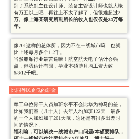
到了系统副主任设计师、装备主管设计师也就大概
有万五以上吧，再往上不太了解了，但很难超过2
万。
像上海某研究所副所长的收入也仅仅是24万每
年。
像701这样的总体所，因为不在一线城市嘛，也就
比上述每月多个1-2千。
当然船舶行业最苦逼嘛！航空航天电子估计会强
点，但我估计有限，毕业本硕博月均工资大致
6/8/12千吧。
比同等民企低的薪金
军工单位骨干人员加班水平不会比华为神马的差，
比如我们室（几十人）去年人均加班122天，最多
的一个人加班加了201天哦，这还是有很多出差时
间的情况下。
福利嘛，可以解决一线城市户口问题(本硕要排队，
硕士一线城市估计要排个3,5年的队，博士好一