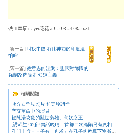
铁血军事 slayer花花 2015-08-23 08:55:31
[新一篇]
叫板中國 有此神功的印度還
怕啥
[舊一篇]
德意志的涅槃：盟國對德國的
強制改造簡史 知道主義
相關閱讀
蔣介石罕見照片 和美玲調情
辛亥革命中的演員
被陳湯攻殺的亂世梟雄、匈奴之王
[講武堂202]評書話晚晴：首都二次淪陷另有真相
孔門十哲－－子有（冉求）在孔子的教導下逐漸向仁德靠拢