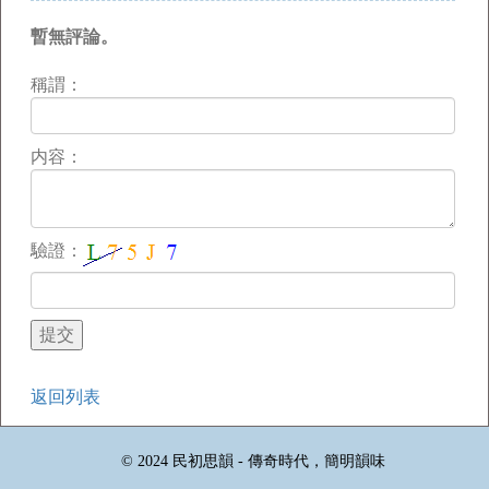
暫無評論。
稱謂：
内容：
驗證：
返回列表
© 2024 民初思韻 - 傳奇時代，簡明韻味