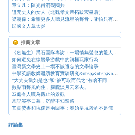
章立凡：陳光甫洞觀國共
詛咒丈夫的女人（北魏孝文帝拓跋宏皇后）
梁朝偉：希望更多人聽見流星的聲音，哪怕只有一秒
民國文人章太炎
推薦文章
《劍無生》禹石團隊專訪：一場悄無聲息的驚人挑戰
如何避免在線競爭游戲中的消極玩家行為
臺灣新文學史上一場不該遺忘的文學論爭
中學英語教師繼續教育實驗研究&nbsp;&nbsp;&nbsp;&nbsp;——主體性教學在繼續教育中的應用
“大丈夫當如是也”和“彼可取而代之”有啥不同
數點雨聲風約住，朦朧淡月云來去。
22處令人嘆為觀止的景觀
常記溪亭日暮，沉醉不知歸路
其實焚書和坑儒是兩回事：秦始皇坑殺的不是儒
評論集