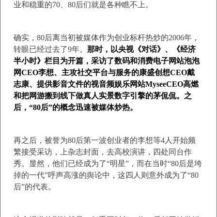
业和稳重的70、80后们就是各种瞧不上。
确实，80后离当初被媒体作为创业标杆热炒的2006年，
转眼已经过去了9年。
那时，以央视《对话》、《经济
半小时》栏目为开篇，采访了数码和消费电子网站泡泡
网CEO李想、主攻社交平台与服务的康盛创想CEO戴
志康、提供影音文件的视音频娱乐网站MyseeCEO高燃
和把网游搬到线下做真人实景数字引擎的茅侃侃。之
后，“80后”的概念迅速被媒体炒热。
再之后，被誉为80后第一波创业者的李想等4人开始频
繁接受采访，上杂志封面，去高校演讲，四处同台作
秀。显然，他们已经成为了“明星”，而在当时“80后是垮
掉的一代”呼声高涨的舆论中，这四人则意外成为了“80
后”的代表。