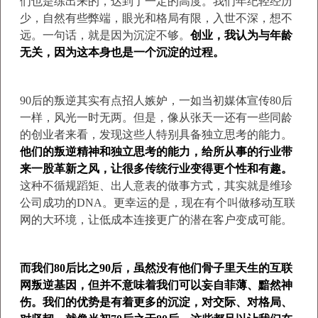
们也是练出来的，达到了一定的高度。我们年纪轻经历
少，自然有些弊端，眼光和格局有限，入世不深，想不
远。一句话，就是因为沉淀不够。
创业，我认为与年龄
无关，因为这本身也是一个沉淀的过程。
90后的叛逆其实有点招人嫉妒，一如当初媒体宣传80后
一样，风光一时无两。但是，像从张天一还有一些同龄
的创业者来看，发现这些人特别具备独立思考的能力。
他们的叛逆精神和独立思考的能力，给所从事的行业带
来一股革新之风，让很多传统行业变得更个性和有趣。
这种不循规蹈矩、出人意表的做事方式，其实就是维珍
公司成功的DNA。更幸运的是，现在有个叫做移动互联
网的大环境，让低成本连接更广的潜在客户变成可能。
而我们80后比之90后，虽然没有他们骨子里天生的互联
网叛逆基因，但并不意味着我们可以妄自菲薄、黯然神
伤。我们的优势是有着更多的沉淀，对交际、对格局、