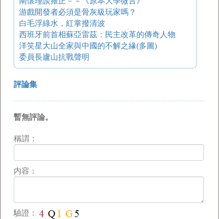
南懷瑾談雍正－－《原本大學微言》
游戲開發者必須是骨灰級玩家嗎？
白毛浮綠水，紅掌撥清波
西班牙前首相蘇亞雷茲：民主改革的傳奇人物
洋笑星大山全家與中國的不解之緣(多圖)
委員長廬山抗戰聲明
評論集
暫無評論。
稱謂：
内容：
驗證：