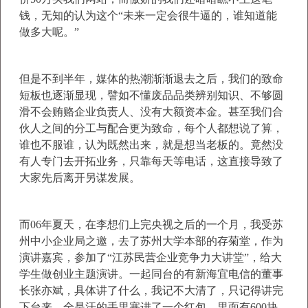
钱，无知的认为这个“未来一定会很牛逼的，谁知道能
做多大呢。”
但是不到半年，媒体的热潮渐渐退去之后，我们的致命
短板也逐渐显现，譬如不懂废品品类辨别知识、不够圆
滑不会贿赂企业负责人、没有大额资本金。甚至我们合
伙人之间的分工与配合更为致命，每个人都想说了算，
谁也不服谁，认为既然出来，就是想当老板的。竟然没
有人专门去开拓业务，只靠每天等电话，这直接导致了
大家先后离开另谋发展。
而06年夏天，在李想们上完央视之后的一个月，我受苏
州中小企业局之邀，去了苏州大学本部的存菊堂，作为
演讲嘉宾，参加了“江苏民营企业竞争力大讲堂”，给大
学生做创业主题演讲。一起同台的有新海宜电信的董事
长张亦斌，具体讲了什么，我记不大清了，只记得讲完
下台来，全是汗的手里塞进了一个红包，里面有600块