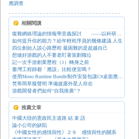
應調查
相關閱讀
復雜網絡理論的情報學意義探討 ——以科研合作網絡和引文網絡為例
如何提升你的能力？給年輕程序員的幾條建議 人生
四位創始人談心路歷程 最困難的是超越自己
想做好游戲的人不要老盯著策劃職位
記一次手游創業歷程（1）轉身之前
臺灣工程師都「應該」比較便宜嗎？
使用Mono Runtime Bundle制作安裝包讓C#桌面應用程序脫離net framework
梵蒂岡草擬聲明 準備披露外星人存在
游戲開發者們如何“自我推廣”？
推薦文章
中國大陸的憲政民主道路 結 束 語
論小公司的缺陷
《中國女性的感情與性》２９ 感情與性的關系