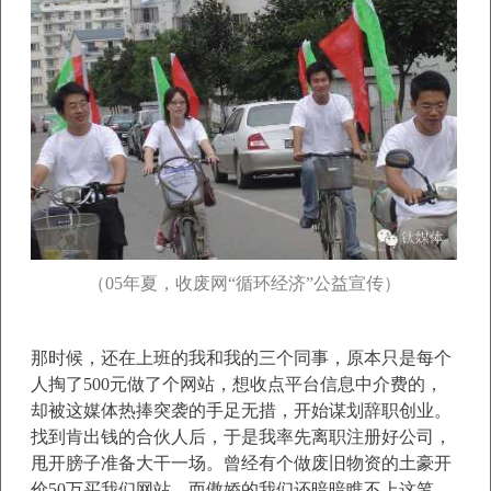
（05年夏，收废网“循环经济”公益宣传）
那时候，还在上班的我和我的三个同事，原本只是每个
人掏了500元做了个网站，想收点平台信息中介费的，
却被这媒体热捧突袭的手足无措，开始谋划辞职创业。
找到肯出钱的合伙人后，于是我率先离职注册好公司，
甩开膀子准备大干一场。曾经有个做废旧物资的土豪开
价50万买我们网站，而傲娇的我们还暗暗瞧不上这笔