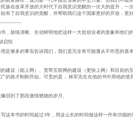
光的财富路径，成为新一代中国企业家的中坚力量。但我们不能
个民族在改革开放的大时代下自我意识觉醒的一次大的提升，一
开始有了自我意识的觉醒，并帮助我们这个国家更好的开放，更
~~~~~~~~
的书，脉络清晰、生动鲜明地把这样一大批创业者的形象和他们
胡启恒
作用足够多的事实告诉我们，我们是完全有可能遵从不作恶的基
网的建设（能上网）、宽带互联网的建设（更快上网）和目前的
广的路才刚刚开始。可贵的是， 林军先生在他的书中用他的笔
就像回到了那段激情燃烧的岁月。
，写这本书的时间超过3年，用这么长的时间做这样一件有功德