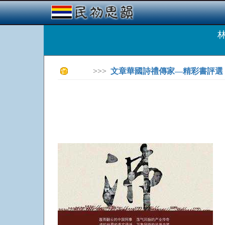
>>>
文章華國詩禮傳家—精彩書評選