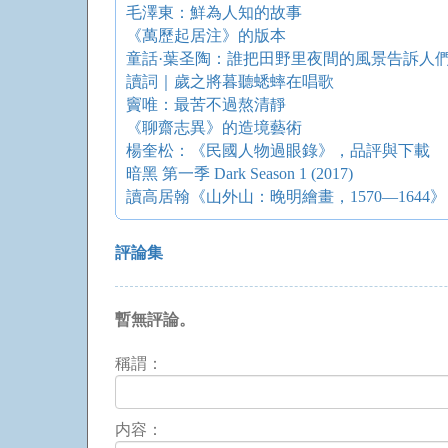
毛澤東：鮮為人知的故事
《萬歷起居注》的版本
童話·葉圣陶：誰把田野里夜間的風景告訴人們
讀詞｜歲之將暮聽蟋蟀在唱歌
竇唯：最苦不過熬清靜
《聊齋志異》的造境藝術
楊奎松：《民國人物過眼錄》，品評與下載
暗黑 第一季 Dark Season 1 (2017)
讀高居翰《山外山：晚明繪畫，1570—1644》
評論集
暫無評論。
稱謂：
内容：