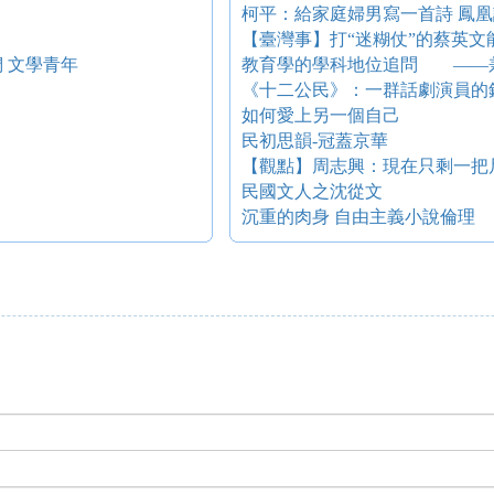
柯平：給家庭婦男寫一首詩 鳳凰
【臺灣事】打“迷糊仗”的蔡英文
 文學青年
教育學的學科地位追問 ——
《十二公民》：一群話劇演員的
如何愛上另一個自己
民初思韻-冠蓋京華
【觀點】周志興：現在只剩一把
民國文人之沈從文
沉重的肉身 自由主義小說倫理