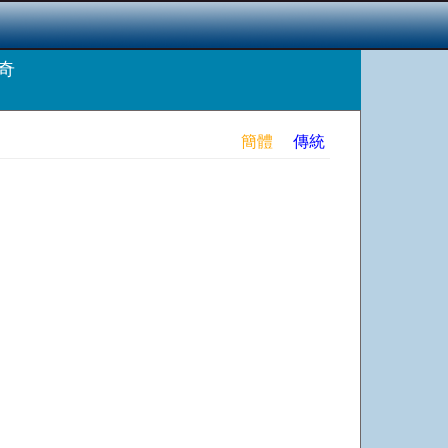
奇
簡體
傳統