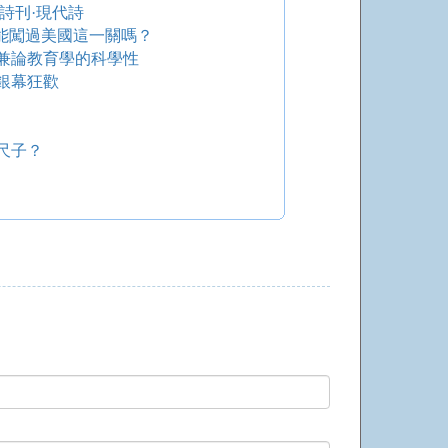
詩刊·現代詩
能闖過美國這一關嗎？
兼論教育學的科學性
銀幕狂歡
尺子？