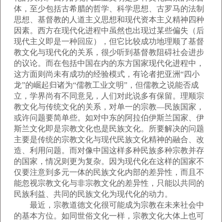
体，至少包括古希腊的哲学、科学思想、古罗马的法制
思想、基督教的人道主义思想和现代资本主义精神四种
因素。西方在现代化进程中虽然也出现过某些偏失（后
现代主义即是一种回应），但它比较成功地理顺了基督
教文化与现代化的关系，很少听到基督教阻碍社会进步
的议论。而在包括中国在内的东方国家现代化进程中，
这方面则尚未有成功的经验模式，有论者把亚洲“四小
龙”的崛起归诸为“儒教工业文明”，但儒教之说能否成
立，学界尚有不同意见，人们对此说多有保留。理顺宗
教文化与传统文化的关系，对单一的宗教—民族国家，
或许问题要简单些。如对中东的阿拉伯伊斯兰国家、伊
斯兰文化即是宗教文化也是民族文化。所要解决的问题
主要是传统的宗教文化与现代民族文化精神的融合、改
造、利用问题。而对像中国这样多种民族多种宗教并存
的国家，情况则更为复杂。因为现代化在这样的国家不
仅要注意到多元一体的民族文化内部的差异性，而且不
能忽视宗教文化与非宗教文化的差异性，只能以共同的
民族利益、共同的民族文化为现代化的动力。
最近，宗教道德文化很可能成为宗教在未来社会中
的基本方位。如同世俗文化一样，宗教文化大体上也可