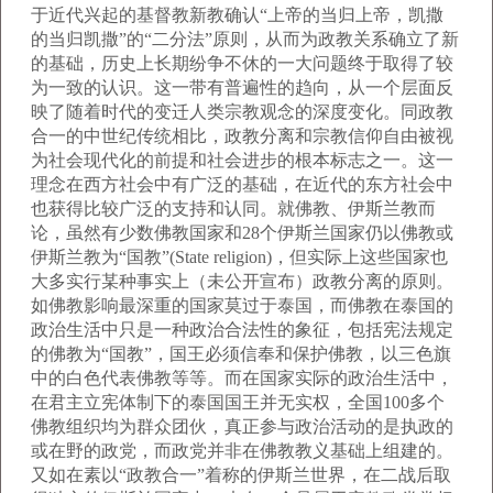
于近代兴起的基督教新教确认“上帝的当归上帝，凯撒
的当归凯撒”的“二分法”原则，从而为政教关系确立了新
的基础，历史上长期纷争不休的一大问题终于取得了较
为一致的认识。这一带有普遍性的趋向，从一个层面反
映了随着时代的变迁人类宗教观念的深度变化。同政教
合一的中世纪传统相比，政教分离和宗教信仰自由被视
为社会现代化的前提和社会进步的根本标志之一。这一
理念在西方社会中有广泛的基础，在近代的东方社会中
也获得比较广泛的支持和认同。就佛教、伊斯兰教而
论，虽然有少数佛教国家和28个伊斯兰国家仍以佛教或
伊斯兰教为“国教”(State religion)，但实际上这些国家也
大多实行某种事实上（未公开宣布）政教分离的原则。
如佛教影响最深重的国家莫过于泰国，而佛教在泰国的
政治生活中只是一种政治合法性的象征，包括宪法规定
的佛教为“国教”，国王必须信奉和保护佛教，以三色旗
中的白色代表佛教等等。而在国家实际的政治生活中，
在君主立宪体制下的泰国国王并无实权，全国100多个
佛教组织均为群众团伙，真正参与政治活动的是执政的
或在野的政党，而政党并非在佛教教义基础上组建的。
又如在素以“政教合一”着称的伊斯兰世界，在二战后取