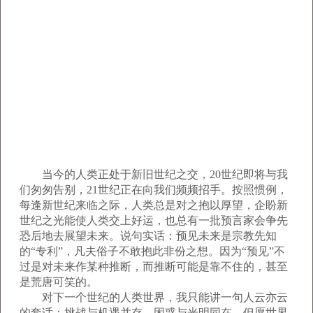
当今的人类正处于新旧世纪之交，20世纪即将与我
们匆匆告别，21世纪正在向我们频频招手。按照惯例，
每逢新世纪来临之际，人类总是对之抱以厚望，企盼新
世纪之光能使人类交上好运，也总有一批预言家会争先
恐后地去展望未来。说句实话：预见未来是宗教先知
的“专利”，凡夫俗子不敢抱此非份之想。因为“预见”不
过是对未来作某种推断，而推断可能是靠不住的，甚至
是荒唐可笑的。
对下一个世纪的人类世界，我只能讲一句人云亦云
的套话：挑战与机遇并存，困惑与光明同在。但愿世界