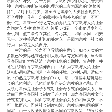
层面发生冲突；另一方面，宗教所推崇的人类真善美精
神，宗教信仰所依托的以理念的上帝为源泉的“终极关
怀”，又对不尽完美、甚至丑恶黑暗的人类社会现实的
不合理性，具有一定的批判扬弃和补充的价值，不可一
概否定。看来一个行之有效的办法是在宗教与人类社会
之间建立某种“良性互动”关系，找到一个张驰适度的安
全机制，使二者各在其位、各尽其责，和而不同、相安
无事。这种关系之所以能够建立，是因为宗教与社会的
行为主体都是人类自身。
幸运的是，较之不容异端的中世纪，如今人类的大
多数已经变得越来越开明大度和富有宽容精神。当今世
界各国政府大多认清了宗教现象的长期性、复杂性，并
通过法制保障宗教信仰自由，从而为宗教与人类社会生
活相协调相适应创造了有利的环境。这种协调、适应本
质上仍然是宗教与社会的“双向互动”，但基本趋势是社
会的总体利益、总体价值取向决定宗教的形态和走向，
大致可看作是社会子系统对社会母系统的趋同关系。当
然由于世界各国社会制度千差万别，加之各国宗教文化
传统差别很大，因而宗教与社会的关系仍相当复杂，不
可一概而论。即使社会制度相近、宗教信仰相同的两个
国家，由于执政党政府采取不同的宗教政策，结果也会