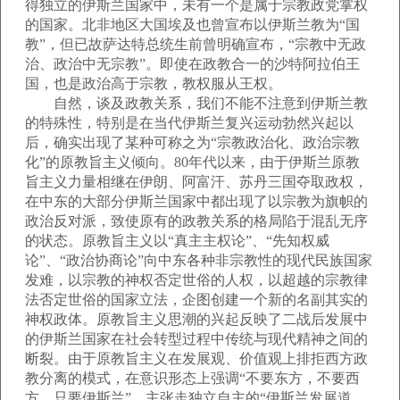
得独立的伊斯兰国家中，未有一个是属于宗教政党掌权
的国家。北非地区大国埃及也曾宣布以伊斯兰教为“国
教”，但已故萨达特总统生前曾明确宣布，“宗教中无政
治、政治中无宗教”。即使在政教合一的沙特阿拉伯王
国，也是政治高于宗教，教权服从王权。
自然，谈及政教关系，我们不能不注意到伊斯兰教
的特殊性，特别是在当代伊斯兰复兴运动勃然兴起以
后，确实出现了某种可称之为“宗教政治化、政治宗教
化”的原教旨主义倾向。80年代以来，由于伊斯兰原教
旨主义力量相继在伊朗、阿富汗、苏丹三国夺取政权，
在中东的大部分伊斯兰国家中都出现了以宗教为旗帜的
政治反对派，致使原有的政教关系的格局陷于混乱无序
的状态。原教旨主义以“真主主权论”、“先知权威
论”、“政治协商论”向中东各种非宗教性的现代民族国家
发难，以宗教的神权否定世俗的人权，以超越的宗教律
法否定世俗的国家立法，企图创建一个新的名副其实的
神权政体。原教旨主义思潮的兴起反映了二战后发展中
的伊斯兰国家在社会转型过程中传统与现代精神之间的
断裂。由于原教旨主义在发展观、价值观上排拒西方政
教分离的模式，在意识形态上强调“不要东方，不要西
方，只要伊斯兰”，主张走独立自主的“伊斯兰发展道