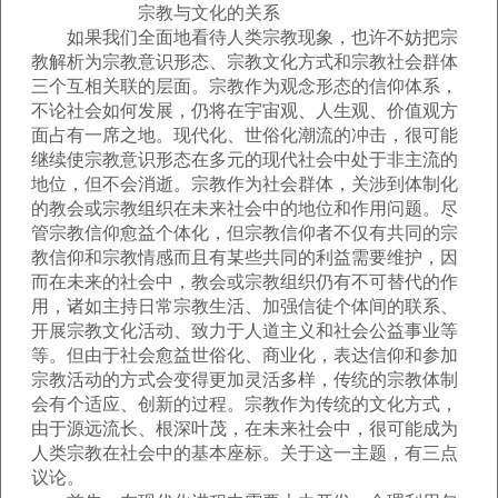
宗教与文化的关系
如果我们全面地看待人类宗教现象，也许不妨把宗
教解析为宗教意识形态、宗教文化方式和宗教社会群体
三个互相关联的层面。宗教作为观念形态的信仰体系，
不论社会如何发展，仍将在宇宙观、人生观、价值观方
面占有一席之地。现代化、世俗化潮流的冲击，很可能
继续使宗教意识形态在多元的现代社会中处于非主流的
地位，但不会消逝。宗教作为社会群体，关涉到体制化
的教会或宗教组织在未来社会中的地位和作用问题。尽
管宗教信仰愈益个体化，但宗教信仰者不仅有共同的宗
教信仰和宗教情感而且有某些共同的利益需要维护，因
而在未来的社会中，教会或宗教组织仍有不可替代的作
用，诸如主持日常宗教生活、加强信徒个体间的联系、
开展宗教文化活动、致力于人道主义和社会公益事业等
等。但由于社会愈益世俗化、商业化，表达信仰和参加
宗教活动的方式会变得更加灵活多样，传统的宗教体制
会有个适应、创新的过程。宗教作为传统的文化方式，
由于源远流长、根深叶茂，在未来社会中，很可能成为
人类宗教在社会中的基本座标。关于这一主题，有三点
议论。