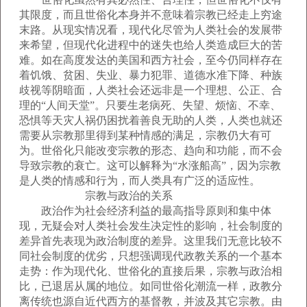
其限度，而且世俗化本身并不意味着宗教已经走上穷途
末路。从现实情况看，现代化尽管为人类社会的发展带
来希望，但现代化进程中的迷失也给人类造成巨大的苦
难。如在高度发达的美国和西方社会，至今仍同样存在
着饥饿、贫困、失业、暴力犯罪、道德水准下降、种族
歧视等阴暗面，人类社会还远非是一个理想、公正、合
理的“人间天堂”。只要生老病死、失望、烦恼、不幸、
恐惧等天灾人祸仍困扰着善良无助的人类，人类也就还
需要从宗教那里得到某种情感的满足，宗教仍大有可
为。世俗化只能改变宗教的形态、趋向和功能，而不会
导致宗教的衰亡。这可以解释为“水涨船高”，因为宗教
是人类的情感和行为，而人类具有广泛的适应性。
宗教与政治的关系
政治作为社会经济利益的最高指导原则和集中体
现，无疑会对人类社会发生决定性的影响，社会制度的
差异首先表现为政治制度的差异。这里我们无意比较不
同社会制度的优劣，只想强调现代政教关系的一个基本
走势：作为现代化、世俗化的直接后果，宗教与政治相
比，已退居从属的地位。如同世俗化潮流一样，政教分
离传统也源自近代西方的基督教，并波及其它宗教。由