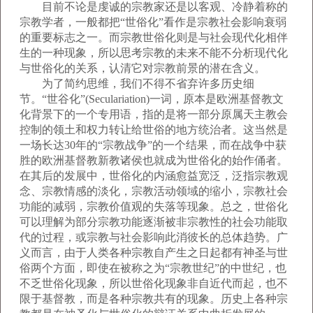
目前不论是虔诚的宗教家还是以客观、冷静着称的
宗教学者，一般都把“世俗化”看作是宗教社会影响衰弱
的重要标志之一。而宗教世俗化则是与社会现代化相伴
生的一种现象，所以思考宗教的未来不能不分析现代化
与世俗化的关系，认清它对宗教前景的潜在含义。
为了简约思维，我们不得不省弃许多历史细
节。“世谷化”(Seculariation)一词，原本是欧洲基督教文
化背景下的一个专用语，指的是将一部分原属天主教会
控制的领土和权力转让给世俗的地方统治者。这当然是
一场长达30年的“宗教战争”的一个结果，而在战争中获
胜的欧洲基督教新教诸侯也就成为世俗化的始作俑者。
在其后的发展中，世俗化的内涵愈益宽泛，泛指宗教观
念、宗教情感的淡化，宗教活动领域的缩小，宗教社会
功能的减弱，宗教价值观的失落等现象。总之，世俗化
可以理解为部分宗教功能逐渐被非宗教性的社会功能取
代的过程，或宗教与社会影响此消彼长的总体趋势。广
义而言，由于人类各种宗教自产生之日起都有神圣与世
俗两个方面，即使在被称之为“宗教世纪”的中世纪，也
不乏世俗化现象，所以世俗化现象非自近代而起，也不
限于基督教，而是各种宗教共有的现象。历史上各种宗