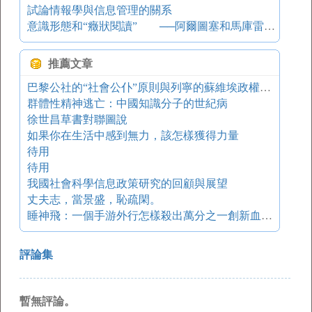
試論情報學與信息管理的關系
意識形態和“癥狀閱讀” ──阿爾圖塞和馬庫雷的文學意識形態批評［＊］
推薦文章
巴黎公社的“社會公仆”原則與列寧的蘇維埃政權建設
群體性精神逃亡：中國知識分子的世紀病
徐世昌草書對聯圖說
如果你在生活中感到無力，該怎樣獲得力量
待用
待用
我國社會科學信息政策研究的回顧與展望
丈夫志，當景盛，恥疏閑。
睡神飛：一個手游外行怎樣殺出萬分之一創新血路（上篇）
評論集
暫無評論。