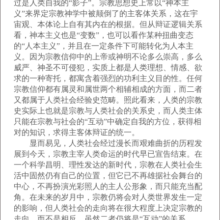
过是人类自我的“影子”。宗教思想史上常以“神本主
义”来界定宗教神学中被颠倒了的主客体关系，这在宇
宙观、本体论上自有其内在的根据。但从辩证逻辑关系
看，神本主义也是“变数”，也可以看作某种扭曲变态
的“人本主义”，并且在一定条件下可能转化为人本主
义。因为宗教信仰中的上帝或神明不论多么崇高，多么
威严、神圣不可侵犯，实质上都是人类理想、情感、欲
求的一种寄托，都寓含着强烈的功利主义目的性。任何
宗教信仰都有属灵和属世两个相辅相成的方面，而二者
又都属于人类社会经验史范畴。照此看来，人类的宗教
史实际上也就是宗教与人类社会的关系史，而人类主体
只能在宗教与社会的“互动”中确定自我的方位，获得相
对的知识，求得主客体辩证的统一。
显而易见，人类社会经过漫长而艰难曲折的历程发
展到今天，宗教主宰人类命运的时代早已宣告结束。在
一个科学昌明、理性发达的新时代，宗教在人类社会生
活中固然仍有自己的位置，但它已不再雄据社会舞台的
中心，不再扮演光彩照人的主人公形象，而只能充当配
角。在未来的岁月中，宗教仍将会对人类世界发生一定
的影响，但人类社会的走向将在很大程度上决定宗教的
走向，而不是相反，虽然二者仍将是“互动”的关系。