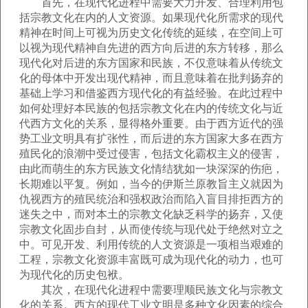
首先，在现代化进程中需要大力开发、合理利用包
括宗教文化在内的人文资源。如果现代化所需求的现代
精神在时间上可视为历史文化传统的延续，在空间上可
以视为现代精神自先进的西方向后进的东方转移，那么
现代化对后进的东方国家和民族，不仅意味着从传统文
化的母体中开发出现代精神，而且意味着在批判扬弃的
基础上学习和借鉴西方现代化的有益经验。在此过程中
如何处理好本民族的包括宗教文化在内的传统文化与近
代西方文化的关系，显得格外重要。由于西方近代的强
势工业文明具有扩张性，而后进的东方国家大多在西方
殖民化的浪潮中受过侵害，包括文化霸权主义的侵害，
由此而萌生的东方民族文化情结犹如一块深深的伤疤，
长期难以平复。例如，当今的伊斯兰原教旨主义就因为
仇视西方的殖民统治和强权政治而陷入盲目排拒西方的
迷失之中，而对本土的宗教文化缺乏科学的扬弃，又使
宗教文化固步自封，从而使传统与现代处于绝然对立之
中。可见开发、利用传统的人文资源是一项相当艰难的
工程，宗教文化资源丰富既可成为现代化的动力，也可
为现代化的历史包袱。
其次，在现代化进程中需要理顺民族文化与宗教文
化的关系。西方的现代工业文明是多种文化因素的综合