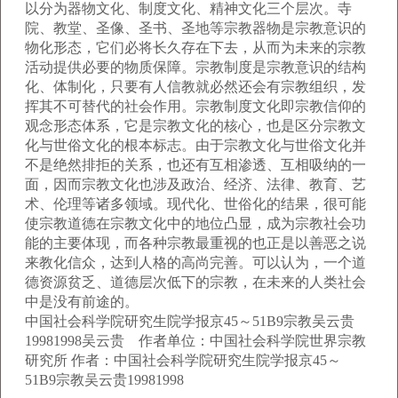
以分为器物文化、制度文化、精神文化三个层次。寺
院、教堂、圣像、圣书、圣地等宗教器物是宗教意识的
物化形态，它们必将长久存在下去，从而为未来的宗教
活动提供必要的物质保障。宗教制度是宗教意识的结构
化、体制化，只要有人信教就必然还会有宗教组织，发
挥其不可替代的社会作用。宗教制度文化即宗教信仰的
观念形态体系，它是宗教文化的核心，也是区分宗教文
化与世俗文化的根本标志。由于宗教文化与世俗文化并
不是绝然排拒的关系，也还有互相渗透、互相吸纳的一
面，因而宗教文化也涉及政治、经济、法律、教育、艺
术、伦理等诸多领域。现代化、世俗化的结果，很可能
使宗教道德在宗教文化中的地位凸显，成为宗教社会功
能的主要体现，而各种宗教最重视的也正是以善恶之说
来教化信众，达到人格的高尚完善。可以认为，一个道
德资源贫乏、道德层次低下的宗教，在未来的人类社会
中是没有前途的。
中国社会科学院研究生院学报京45～51B9宗教吴云贵
19981998吴云贵 作者单位：中国社会科学院世界宗教
研究所 作者：中国社会科学院研究生院学报京45～
51B9宗教吴云贵19981998