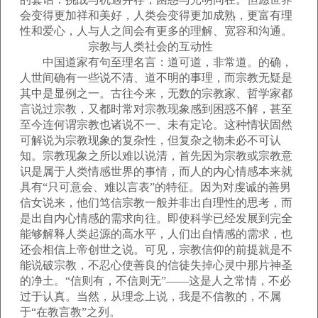
会变得更加祥和美好，人类会变得更加成熟，更富有理
性和爱心，人与人之间会有更多的理解、宽容和沟通。
宗教与人类社会的互动性
中国道家有句至理名言：道可道，非常道。的确，
人世间确有一些说不清、道不明的事理，而宗教无疑是
其中是显例之一。古往今来，无数的宗教家、哲学家都
言说过宗教，又都时常对宗教现象感到困惑不解，甚至
至今连何谓宗教也诸说不一、未有定论。这种情状固然
可解说为宗教现象的复杂性，但复杂之物未必不可认
知。宗教现象之所以难以说清，首先因为宗教或宗教意
识是属于人类情感世界的事情，而人的内心情感本来就
具有“只可意会、难以言表”的特征。因为对虔诚的善男
信女说来，他们笃信宗教一般并非出自理性的思考，而
是出自内心情感的需求向往。即使科学已经发展到完全
能够解释人类起源的高水平，人们出自情感的需求，也
还会相信上帝创世之说。可见，宗教信仰的前提就是不
能说破宗教，不忍心使善良的信徒失掉心灵中那片神圣
的净土。“信则有，不信则无”——这是人之常情，不必
过于认真。当然，从理念上说，我是不信教的，不属
于“在教言教”之列。