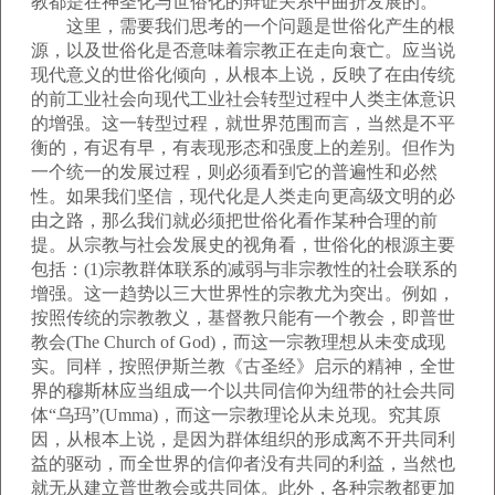
教都是在神圣化与世俗化的辩证关系中曲折发展的。
这里，需要我们思考的一个问题是世俗化产生的根
源，以及世俗化是否意味着宗教正在走向衰亡。应当说
现代意义的世俗化倾向，从根本上说，反映了在由传统
的前工业社会向现代工业社会转型过程中人类主体意识
的增强。这一转型过程，就世界范围而言，当然是不平
衡的，有迟有早，有表现形态和强度上的差别。但作为
一个统一的发展过程，则必须看到它的普遍性和必然
性。如果我们坚信，现代化是人类走向更高级文明的必
由之路，那么我们就必须把世俗化看作某种合理的前
提。从宗教与社会发展史的视角看，世俗化的根源主要
包括：(1)宗教群体联系的减弱与非宗教性的社会联系的
增强。这一趋势以三大世界性的宗教尤为突出。例如，
按照传统的宗教教义，基督教只能有一个教会，即普世
教会(The Church of God)，而这一宗教理想从未变成现
实。同样，按照伊斯兰教《古圣经》启示的精神，全世
界的穆斯林应当组成一个以共同信仰为纽带的社会共同
体“乌玛”(Umma)，而这一宗教理论从未兑现。究其原
因，从根本上说，是因为群体组织的形成离不开共同利
益的驱动，而全世界的信仰者没有共同的利益，当然也
就无从建立普世教会或共同体。此外，各种宗教都更加