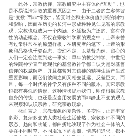
此外，宗教信仰、宗教研究中主客体的“互动”，也
是不易说清宗教的重要原因之一。由于二者的主客体皆
是“变数”而非“常数”，皆受时空和主体价值判断的制约
和影响，因而在历史的长河中形成种种见仁见智的宗教
观，宗教也就成为一个内涵、外延极为广泛的、富有弹
性的动态概念。不仅在宗教神学家的观念中，上帝未曾
有过常驻常在的原型样板，在研究者的笔下，上帝的形
象和品格也千姿百态、变幻不定。以基督为例。留心的
人们一定会注意到这一事实：早年的教父神学、中世纪
的经院神学直至近现代的基督教神学都自认为是对基督
信仰的权威解释，并且都曾对其信徒的精神生活产生过
重要影响，而它们彼间之间又相去甚远、反差巨大。而
且，每一个时代的神学又有多种不同的版本。其它宗教
也都有类似的情形。这种情状提示我们，即使根据宗教
自身的传统，也还是应当用发展的而非静止不变的观点
来观察和认识宗教，研究宗教现象。
概而言之，宗教现象的复杂性、多变性，正是丰富
多彩、复杂多变的人类社会生活使然，宗教多种不同的
形态、趋向和功能，都曲折地映现了作为社会主体的人
类在不同时空、不同境况下的意愿、情感和追求，都不