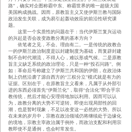
路”，确实对企图称霸中东、称霸世界的唯一超级大国
美国构成挑战。因而，原教旨主义又使伊斯兰教与国际
政治发生关联，成为易引起轰动效应的前沿性研究课
题。
这里一个实质性的问题在于：当代伊斯兰复兴运动
的兴起是否会改变政教分离的基本方向？
依笔者之见，不会。理由有二。一是传统的政教合
一的伊斯兰政治制度是以封建制度为基础，而复辟封建
制不合时代潮流，不得人心，难以形成气候。二是原教
旨主义缺乏系统的政治理论，只是一种“投石问路”。例
如：革命后号称建立了伊斯兰共和国的伊朗，在政治体
制上仍然沿袭了源自西方的“三权分立”模式就是有力的
证据。区别在于，在原教旨主义看来，凡属于从外部引
进的东西必须首先“伊斯兰化”，取得“合法化”即合乎宗
教传统，然后才能心安理得地加以利用。因而可以认
为，政教分离的大势不可逆转。即使出现局部性的回
潮，也是暂时现象，不足以改变这一必然的大势。所以
在未来的岁月中，宗教在政治领域仍将继续处于边缘化
的境地，宗教主宰政治属于例外，而政治支配和利用宗
教即使不是通例，也会时常发生。