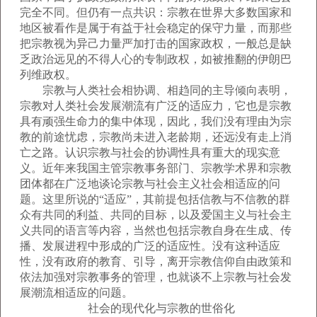
完全不同。但仍有一点共识：宗教在世界大多数国家和
地区被看作是属于有益于社会稳定的保守力量，而那些
把宗教视为异己力量严加打击的国家政权，一般总是缺
乏政治远见的不得人心的专制政权，如被推翻的伊朗巴
列维政权。
宗教与人类社会相协调、相趋同的主导倾向表明，
宗教对人类社会发展潮流有广泛的适应力，它也是宗教
具有顽强生命力的集中体现，因此，我们没有理由为宗
教的前途忧虑，宗教尚未进入老龄期，还远没有走上消
亡之路。认识宗教与社会的协调性具有重大的现实意
义。近年来我国主管宗教事务部门、宗教学术界和宗教
团体都在广泛地谈论宗教与社会主义社会相适应的问
题。这里所说的“适应”，其前提包括信教与不信教的群
众有共同的利益、共同的目标，以及爱国主义与社会主
义共同的语言等内容，当然也包括宗教自身在生成、传
播、发展进程中形成的广泛的适应性。没有这种适应
性，没有政府的教育、引导，离开宗教信仰自由政策和
依法加强对宗教事务的管理，也就谈不上宗教与社会发
展潮流相适应的问题。
社会的现代化与宗教的世俗化