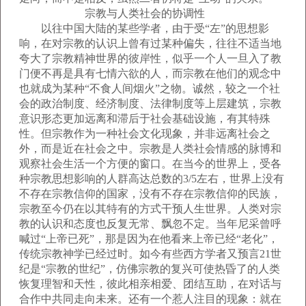
宗教与人类社会的协调性
以往中国大陆的某些学者，由于受“左”的思想影
响，在对宗教的认识上曾有过某种偏失，往往不适当地
夸大了宗教精神世界的彼岸性，似乎一个人一旦入了教
门便不再是具有七情六欲的人，而宗教在他们的观念中
也就成为某种“不食人间烟火”之物。诚然，较之一个社
会的政治制度、经济制度、法律制度等上层建筑，宗教
意识形态更加远离和滞后于社会基础设施，有其特殊
性。但宗教作为一种社会文化现象，并非远离社会之
外，而是近在社会之中。宗教是人类社会情感的脉博和
观察社会生活一个方便的窗口。在当今的世界上，受各
种宗教思想影响的人群高达总数的3/5左右，世界上没有
不存在宗教信仰的国家，没有不存在宗教信仰的民族，
宗教至今仍在以其特有的方式干预人生世界。人类对宗
教的认识和态度也反复无常、飘忽不定。当年尼采曾呼
喊过“上帝已死”，那是因为在他看来上帝已经“老化”，
传统宗教神学已经过时。如今有些西方学者又预言21世
纪是“宗教的世纪”，仿佛宗教的复兴可使热昏了的人类
恢复理智和天性，彼此相亲相爱、团结互助，在对话与
合作中共同走向未来。还有一个惹人注目的现象：就在