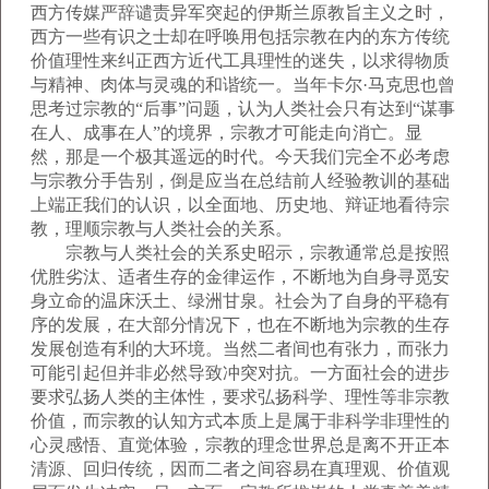
西方传媒严辞谴责异军突起的伊斯兰原教旨主义之时，
西方一些有识之士却在呼唤用包括宗教在内的东方传统
价值理性来纠正西方近代工具理性的迷失，以求得物质
与精神、肉体与灵魂的和谐统一。当年卡尔·马克思也曾
思考过宗教的“后事”问题，认为人类社会只有达到“谋事
在人、成事在人”的境界，宗教才可能走向消亡。显
然，那是一个极其遥远的时代。今天我们完全不必考虑
与宗教分手告别，倒是应当在总结前人经验教训的基础
上端正我们的认识，以全面地、历史地、辩证地看待宗
教，理顺宗教与人类社会的关系。
宗教与人类社会的关系史昭示，宗教通常总是按照
优胜劣汰、适者生存的金律运作，不断地为自身寻觅安
身立命的温床沃土、绿洲甘泉。社会为了自身的平稳有
序的发展，在大部分情况下，也在不断地为宗教的生存
发展创造有利的大环境。当然二者间也有张力，而张力
可能引起但并非必然导致冲突对抗。一方面社会的进步
要求弘扬人类的主体性，要求弘扬科学、理性等非宗教
价值，而宗教的认知方式本质上是属于非科学非理性的
心灵感悟、直觉体验，宗教的理念世界总是离不开正本
清源、回归传统，因而二者之间容易在真理观、价值观