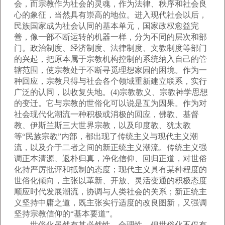
会，而宗教作为社会的灵魂，作为法律、秩序和社会良
心的象征，当然具有崇高的地位。进入现代社会以后，
民族国家成为社会认同的基本单元，国家政权愈益完
善，像一部不断运转的机器一样，分为不同的层次和部
门。政治制度、经济制度、法律制度、文教制度等部门
的兴起，把原本属于宗教机构控制的系统纳入自己的管
辖范围，使宗教处于不断寻觅理想家园的困境。作为一
种回应，宗教只得与社会各个领域重新建立联系，实行
广泛的认同，以收复失地。(4)宗教教义、宗教神学思想
的变迁。它与宗教的世俗化可以说是互为因果。作为对
社会现代化潮流一种积极或消极的回应，佛教、基督
教、伊斯兰斯三大世界宗教，以及印度教、犹太教
等“民族宗教”内部，都出现了传统主义与现代主义潮
流，以及介于二者之间的新正统主义潮流。传统主义强
调正本清源、返朴归真，净化信仰、回归正道，对世俗
化持严厉批评和抵制的态度；现代主义具有某种程度的
世俗化倾向，主张以革新、开放、灵活变通的积极态度
顺应时代发展潮流，协调与人类社会的关系；新正统主
义坚持中庸之道，既主张实行适度的改良图新，又强调
坚持宗教信仰的“基本要道”。
世俗化虽然有其必然性、合理性，但世俗化不仅有