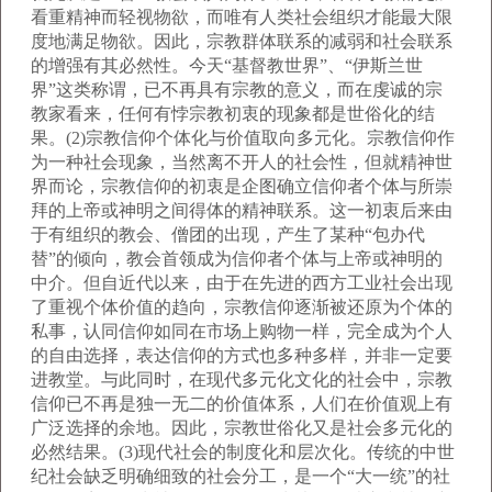
看重精神而轻视物欲，而唯有人类社会组织才能最大限
度地满足物欲。因此，宗教群体联系的减弱和社会联系
的增强有其必然性。今天“基督教世界”、“伊斯兰世
界”这类称谓，已不再具有宗教的意义，而在虔诚的宗
教家看来，任何有悖宗教初衷的现象都是世俗化的结
果。(2)宗教信仰个体化与价值取向多元化。宗教信仰作
为一种社会现象，当然离不开人的社会性，但就精神世
界而论，宗教信仰的初衷是企图确立信仰者个体与所崇
拜的上帝或神明之间得体的精神联系。这一初衷后来由
于有组织的教会、僧团的出现，产生了某种“包办代
替”的倾向，教会首领成为信仰者个体与上帝或神明的
中介。但自近代以来，由于在先进的西方工业社会出现
了重视个体价值的趋向，宗教信仰逐渐被还原为个体的
私事，认同信仰如同在市场上购物一样，完全成为个人
的自由选择，表达信仰的方式也多种多样，并非一定要
进教堂。与此同时，在现代多元化文化的社会中，宗教
信仰已不再是独一无二的价值体系，人们在价值观上有
广泛选择的余地。因此，宗教世俗化又是社会多元化的
必然结果。(3)现代社会的制度化和层次化。传统的中世
纪社会缺乏明确细致的社会分工，是一个“大一统”的社