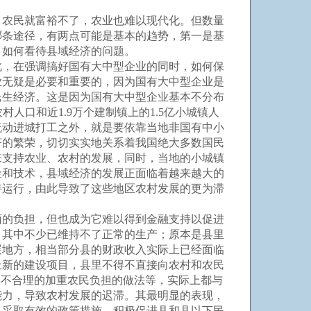
农民就富裕不了，农业也难以现代化。但数量
哪条途径，有两点可能是基本的趋势，第一是基
、如何看待县域经济的问题。
，在强调搞好国有大中型企业的同时，如何保
业无疑是必要和重要的，因为国有大中型企业是
民生经济。这是因为国有大中型企业基本不分布
人口和近1.9万个建制镇上的1.5亿小城镇人
流动进城打工之外，就是要依靠当地非国有中小
济的繁荣，切切实实地关系着我国绝大多数国民
来支持农业、农村的发展，同时，当地的小城镇
金和技术，县域经济的发展正面临着越来越大的
持运行，由此导致了这些地区农村发展的更为滞
的负担，但也成为它难以得到金融支持以促进
，其中不少已维持不了正常的生产；原本是县里
展地方，相当部分县的财政收入实际上已经面临
上新的建设项目，县里不得不直接向农村和农民
极不合理的加重农民负担的做法等，实际上都与
能力，导致农村发展的迟滞。其最明显的表现，
，采取有效的政策措施，积极促进县和县以下民