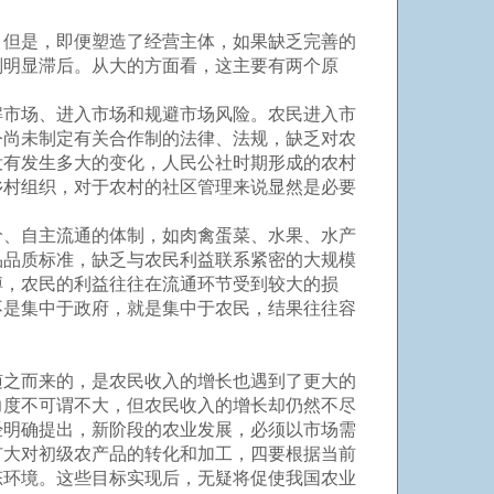
但是，即便塑造了经营主体，如果缺乏完善的
则明显滞后。从大的方面看，这主要有两个原
市场、进入市场和规避市场风险。农民进入市
今尚未制定有关合作制的法律、法规，缺乏对农
没有发生多大的变化，人民公社时期形成的农村
乡村组织，对于农村的社区管理来说显然是必要
、自主流通的体制，如肉禽蛋菜、水果、水产
品品质标准，缺乏与农民利益联系紧密的大规模
搏，农民的利益往往在流通环节受到较大的损
不是集中于政府，就是集中于农民，结果往往容
。
之而来的，是农民收入的增长也遇到了更大的
力度不可谓不大，但农民收入的增长却仍然不尽
经明确提出，新阶段的农业发展，必须以市场需
扩大对初级农产品的转化和加工，四要根据当前
态环境。这些目标实现后，无疑将促使我国农业