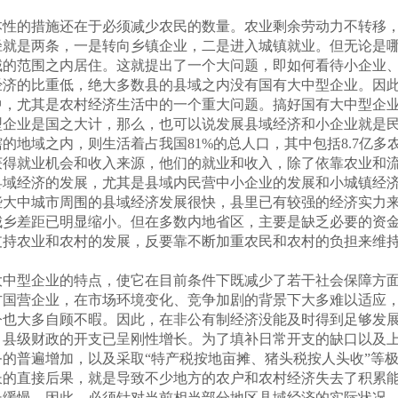
的措施还在于必须减少农民的数量。农业剩余劳动力不转移，
径就是两条，一是转向乡镇企业，二是进入城镇就业。但无论是
域的范围之内居住。这就提出了一个大问题，即如何看待小企业
的比重低，绝大多数县的县域之内没有国有大中型企业。因此
中，尤其是农村经济生活中的一个重大问题。搞好国有大中型企
型企业是国之大计，那么，也可以说发展县域经济和小企业就是
地域之内，则生活着占我国81%的总人口，其中包括8.7亿多农村
获得就业机会和收入来源，他们的就业和收入，除了依靠农业和
县域经济的发展，尤其是县域内民营中小企业的发展和小城镇经
些大中城市周围的县域经济发展很快，县里已有较强的经济实力
城乡差距已明显缩小。但在多数内地省区，主要是缺乏必要的资
支持农业和农村的发展，反要靠不断加重农民和农村的负担来维
型企业的特点，使它在目前条件下既减少了若干社会保障方面
方国营企业，在市场环境变化、竞争加剧的背景下大多难以适应
今也大多自顾不暇。因此，在非公有制经济没能及时得到足够发
，县级财政的开支已呈刚性增长。为了填补日常开支的缺口以及
的普遍增加，以及采取“特产税按地亩摊、猪头税按人头收”等
长的直接后果，就是导致不少地方的农户和农村经济失去了积累
长缓慢。因此，必须针对当前相当部分地区县域经济的实际状况