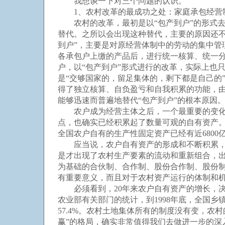
我想谈一下对三个问题的认识。
1、农村改革的最成功之处：家庭承包经营制
农村的改革，最初是以“包产到户”的形式去突
替代。之所以会出现这种替代，主要的原因还不
到户”，主要是对原经营体制中的劳动的集中
各承包户上缴的产品后，进行统一核算、统一分
户，以“包产到户”形式进行的改革，实际上也
是“交够国家的，留足集体的，剩下都是自己的
得了独立核算、自负盈亏和自我积累的功能，由
能够迅速而普遍地替代“包产到户”的根本原因
农户成为经营主体之后，一个最重要的变化，
点，也确实已经积累起了数量可观的自有资产。1
全国农户自有的生产性固定资产已经有近6800
应当说，农户自有资产的形成和不断积累，对
是才出现了农村生产要素的流动和重新组合，
为基础的合伙制、合作制、股份合作制、股份
有重要意义，而且对于农村资产运行的体制和
必须看到，20年来农户自有资产的增长，决不
农业部有关部门的统计，到1998年底，全国乡
57.4%。农村土地集体所有的制度没有变，农
赢”的格局，确实非常值得我们去做进一步的深