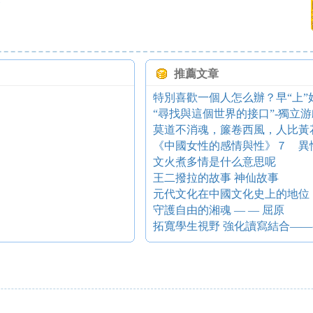
推薦文章
特別喜歡一個人怎么辦？早“上”
“尋找與這個世界的接口”-獨立
莫道不消魂，簾卷西風，人比黃
《中國女性的感情與性》７ 異
文火煮多情是什么意思呢
王二撥拉的故事 神仙故事
元代文化在中國文化史上的地位
守護自由的湘魂 — — 屈原
拓寬學生視野 強化讀寫結合——