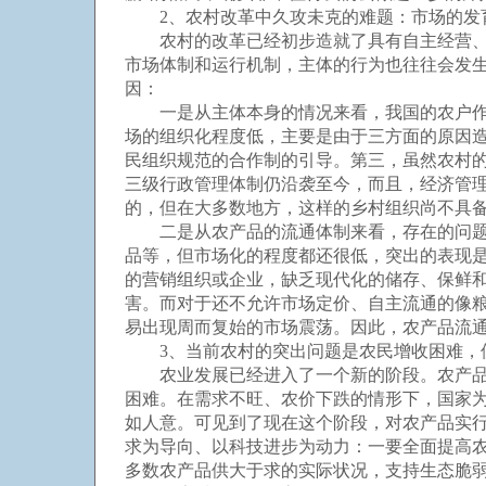
2、农村改革中久攻未克的难题：市场的发
农村的改革已经初步造就了具有自主经营、自
市场体制和运行机制，主体的行为也往往会发
因：
一是从主体本身的情况来看，我国的农户作为
场的组织化程度低，主要是由于三方面的原因
民组织规范的合作制的引导。第三，虽然农村
三级行政管理体制仍沿袭至今，而且，经济管
的，但在大多数地方，这样的乡村组织尚不具
二是从农产品的流通体制来看，存在的问题仍
品等，但市场化的程度都还很低，突出的表现
的营销组织或企业，缺乏现代化的储存、保鲜
害。而对于还不允许市场定价、自主流通的像
易出现周而复始的市场震荡。因此，农产品流
3、当前农村的突出问题是农民增收困难，但
农业发展已经进入了一个新的阶段。农产品供
困难。在需求不旺、农价下跌的情形下，国家
如人意。可见到了现在这个阶段，对农产品实
求为导向、以科技进步为动力：一要全面提高
多数农产品供大于求的实际状况，支持生态脆