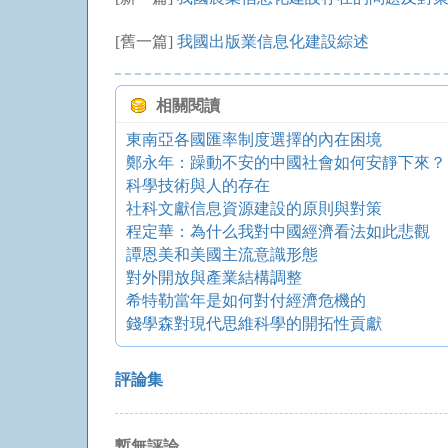
[舊一篇]
我國出版業信息化建設綜述
相關閱讀
東南亞各國匯率制度選擇的內在困境
鄭永年：躁動不安的中國社會如何安靜下來？
科學技術與人的存在
社科文獻信息資源建設的原則與對策
程定華：為什么我對中國經濟看法如此悲觀
譚恩美和美國主流意識形態
對外開放與產業結構調整
希特勒當年是如何對付經濟危機的
錢學森對現代思維科學的開拓性貢獻
評論集
暫無評論。