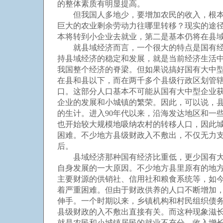
的整体素质有明显提高。
但我国人多地少，要增加农民的收入，根本性
巨大的农业剩余劳动力往哪里转移？现实的途
本将转到小企业去就业，第二是基本仍将在县
就县域经济而言，一个很大的特点是国有经济
持县域经济的稳定和发展，就是当前经济生活
我国整个经济的脊梁。但如果说搞好国有大中
在县和县以下，而在两千多个县级行政区划管辖的
口。这部分人口基本不可能从国有大中型企业
企业的发展和小城镇的繁荣。因此，可以说，
的生计。进入90年代以来，沿海发达地区和一
也开始较大规模地吸纳农村的转移人口，因此
困难。不少地方县级财政入不敷出，不仅无力
后。
县域经济那种国有经济比重低，更少国有大中
自身发展的一大原因。不少地方县里原有的地
主要财源的供销社、信用社和粮食系统等，如
着严重困难。但由于财政供养的人口不断增加
伸手。一个时期以来，乡镇机构和村民组织债务
县级财政的入不敷出直接有关。而这种现象滋
就是农民和小城镇居民的就业不充分、收入增