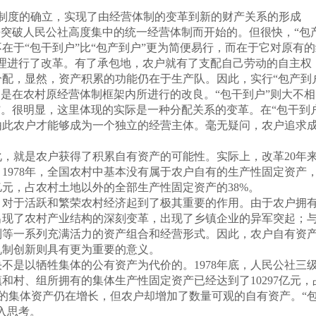
度的确立，实现了由经营体制的变革到新的财产关系的形成
破人民公社高度集中的统一经营体制而开始的。但很快，“包产
在于“包干到户”比“包产到户”更为简便易行，而在于它对原有
管理进行了改革。有了承包地，农户就有了支配自己劳动的自主权
配，显然，资产积累的功能仍在于生产队。因此，实行“包产到
只是在农村原经营体制框架内所进行的改良。“包干到户”则大不相
”。很明显，这里体现的实际是一种分配关系的变革。在“包干到
此农户才能够成为一个独立的经营主体。毫无疑问，农户追求成
。
就是农户获得了积累自有资产的可能性。实际上，改革20年来
978年，全国农村中基本没有属于农户自有的生产性固定资产，
亿元，占农村土地以外的全部生产性固定资产的38%。
于活跃和繁荣农村经济起到了极其重要的作用。由于农户拥有
出现了农村产业结构的深刻变革，出现了乡镇企业的异军突起；
制等一系列充满活力的资产组合和经营形式。因此，农户自有资
机制创新则具有更为重要的意义。
是以牺牲集体的公有资产为代价的。1978年底，人民公社三级
镇和村、组所拥有的集体生产性固定资产已经达到了10297亿元
村的集体资产仍在增长，但农户却增加了数量可观的自有资产。“
入思考。