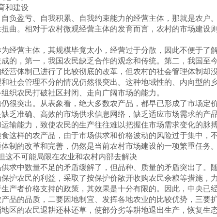
育和建设
负盈亏、自我积累、自我约束能力的经营主体，那就是农户。
生扭曲。相对于农村微观经营主体的发育而言，农村的市场建设
经营主体，其规模毕竟太小，经营过于分散，因此不便于了解
造成的，第一，我国农民缺乏合作的观念和传统。第二，我国至
的经营体制已进行了比较彻底的改革，但农村的社会管理体制却
理和社会管理不分的情况仍然很突出。这种地域性的、内向型的
备组织农民打破社区封闭、走向广阔市场的能力。
很突出。从表象看，绝大多数农产品，都早已形成了市场定价
是缺乏准确、高效的市场供求信息网络，缺乏适应市场需求的产
和运输能力，致使农民的生产往往难以把握住市场需求变化的脉
粮食这样的农产品，由于市场供求和价格波动的风险过于集中，
通体制的改革和完善，仍然是当前农村市场建设的一项繁重任务
这不可能局限在农业和农村内部去解决
求中数量不足的矛盾缓解了，但品种、质量的矛盾突出了。随
为保护农民的利益，采取了按保护价敞开收购农民余粮等措施，
行生产者价格支持的政策，其效果是十分有限的。因此，中央已
农产品的品质，二要因地制宜、发挥各地农业的比较优势，三要
弱地区的农民退耕还林还草，使部分劣等耕地退出生产，恢复生