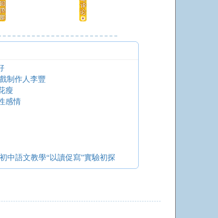
好
游戲制作人李豐
花瘦
性感情
初中語文教學“以讀促寫”實驗初探