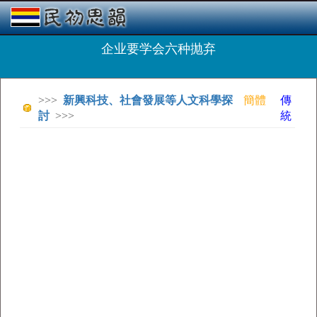
企业要学会六种抛弃
>>>
新興科技、社會發展等人文科學探
簡體
傳
討
>>>
統