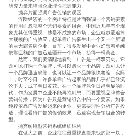
研究力量来增强企业理性把握能力。
抛弃片面强调广告促销的误区
浮躁经济的一个突出特征是片面强调一个营销要素
的作用而忽视整个营销要素的组合。中国近几年有个现
象尤其值得重视：越是不成熟的市场，企业就越爱追捧
大规模的广告效应，想单靠广告催生出一个又一个所谓
的巨无霸名牌企业。目前，很多发展中企业幻想着单纯
依靠巨额的广告迅速砸开一个市场，捞得一桶黄金。
然而，我们要清醒地看到，广告是一柄双刃剑。它
既可以打响一个品牌，也可以毁灭一个品牌，既可以让
一个品牌迅速膨胀，也可以让一个品牌很快萎缩。实际
上，时至今日，许多单靠广告起家的品牌几乎都已经沉
沦下去，成了明日黄花。在一个品牌竞争日趋明显的时
代，作为发展中企业不能再抱幻想，而要重视品牌整合
营销传播，因为广告只是营销组合中的一个要素。如果
纯粹依靠广告发展起来的企业，更需要理性分析广告投
放，理性看待广告的促销效果，迅速实现营销组合的转
型。
抛弃纺锤型营销系统组织结构
在做大之前，企业往往最重视直接来钱的那一块，