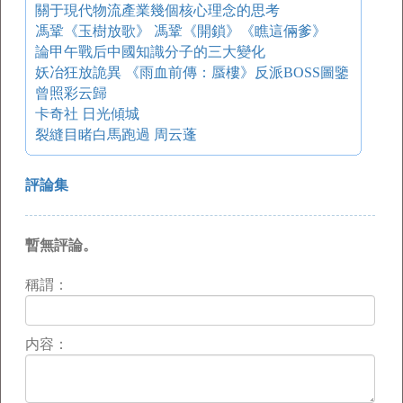
關于現代物流產業幾個核心理念的思考
馮鞏《玉樹放歌》 馮鞏《開鎖》《瞧這倆爹》
論甲午戰后中國知識分子的三大變化
妖冶狂放詭異 《雨血前傳：蜃樓》反派BOSS圖鑒
曾照彩云歸
卡奇社 日光傾城
裂縫目睹白馬跑過 周云蓬
評論集
暫無評論。
稱謂：
内容：