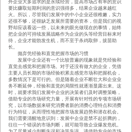
外企业大多追求的是永续经营，提高市场占有率的意识
要比赚取短期利润的意识强得多，结果企业越来越红
火。所以，尽管我们发展中的中小企业还很稚嫩，实力
还很不够，还很缺乏发展所需要的资本，但是我们的视
野却应该看远一些，以未来的眼光做现在的事情，始终
把企业的可持续发展战略作为企业的头等经营目标来对
待，企业才能勃发生机，而不至于杀鸡取卵，拔苗助
长。
抛弃凭经验和直觉把握市场的习惯
发展中企业还有一个比较普遍的现象就是凭经验和
直觉去感觉和把握市场。对于还没有做大的企业，凭借
主要人员长期的市场经验积累去感觉市场和把握机会，
多数情况下是可行的。但是随着企业不断壮大和企业业
务不断延伸，经验和直觉的局限性就逐渐显露出来。这
时，就要求我们发展中企业的决策者们及时调整策略，
借助专业的市场研究力量，开展有针对性的专项市场研
究，以市场数据来研究消费者新的消费心理特点和消费
行为特征，从而理性地把握市场发展趋势和潜在机会。
我们需要清醒地意识到：发展中企业是禁不起折腾的，
往往一个错误的市场判断，就可能导致企业爆发危机。
为了尽量减少判断失误和决策失误，请借助专业的市场