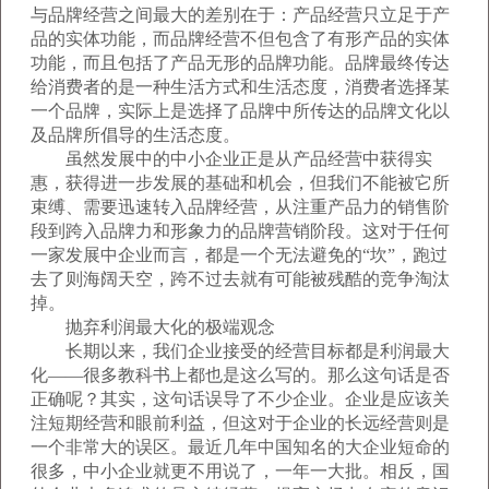
与品牌经营之间最大的差别在于：产品经营只立足于产
品的实体功能，而品牌经营不但包含了有形产品的实体
功能，而且包括了产品无形的品牌功能。品牌最终传达
给消费者的是一种生活方式和生活态度，消费者选择某
一个品牌，实际上是选择了品牌中所传达的品牌文化以
及品牌所倡导的生活态度。
虽然发展中的中小企业正是从产品经营中获得实
惠，获得进一步发展的基础和机会，但我们不能被它所
束缚、需要迅速转入品牌经营，从注重产品力的销售阶
段到跨入品牌力和形象力的品牌营销阶段。这对于任何
一家发展中企业而言，都是一个无法避免的“坎”，跑过
去了则海阔天空，跨不过去就有可能被残酷的竞争淘汰
掉。
抛弃利润最大化的极端观念
长期以来，我们企业接受的经营目标都是利润最大
化——很多教科书上都也是这么写的。那么这句话是否
正确呢？其实，这句话误导了不少企业。企业是应该关
注短期经营和眼前利益，但这对于企业的长远经营则是
一个非常大的误区。最近几年中国知名的大企业短命的
很多，中小企业就更不用说了，一年一大批。相反，国