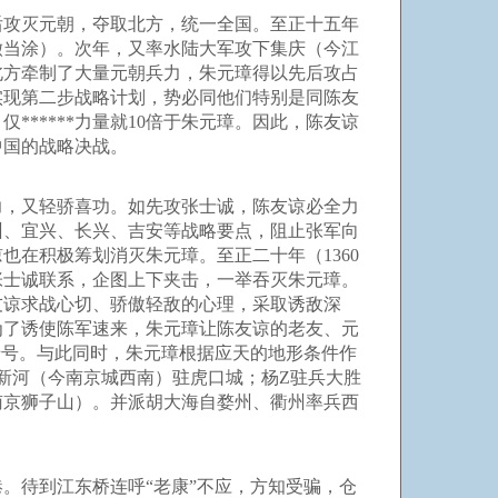
攻灭元朝，夺取北方，统一全国。至正十五年
徽当涂）。次年，又率水陆大军攻下集庆（今江
北方牵制了大量元朝兵力，朱元璋得以先后攻占
实现第二步战略计划，势必同他们特别是同陈友
*****力量就10倍于朱元璋。因此，陈友谅
中国的战略决战。
，又轻骄喜功。如先攻张士诚，陈友谅必全力
州、宜兴、长兴、吉安等战略要点，阻止张军向
在积极筹划消灭朱元璋。至正二十年（1360
和张士诚联系，企图上下夹击，一举吞灭朱元璋。
友谅求战心切、骄傲轻敌的心理，采取诱敌深
为了诱使陈军速来，朱元璋让陈友谅的老友、元
暗号。与此同时，朱元璋根据应天的地形条件作
新河（今南京城西南）驻虎口城；杨Z驻兵大胜
南京狮子山）。并派胡大海自婺州、衢州率兵西
待到江东桥连呼“老康”不应，方知受骗，仓