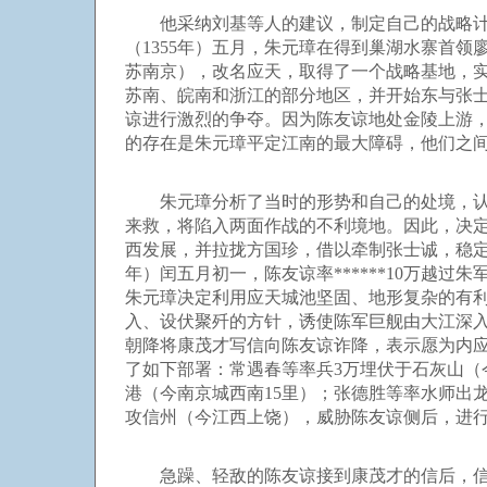
他采纳刘基等人的建议，制定自己的战略计划
（1355年）五月，朱元璋在得到巢湖水寨首
苏南京），改名应天，取得了一个战略基地，
苏南、皖南和浙江的部分地区，并开始东与张
谅进行激烈的争夺。因为陈友谅地处金陵上游，控
的存在是朱元璋平定江南的最大障碍，他们之
朱元璋分析了当时的形势和自己的处境，认为
来救，将陷入两面作战的不利境地。因此，决
西发展，并拉拢方国珍，借以牵制张士诚，稳定
年）闰五月初一，陈友谅率******10万越
朱元璋决定利用应天城池坚固、地形复杂的有
入、设伏聚歼的方针，诱使陈军巨舰由大江深
朝降将康茂才写信向陈友谅诈降，表示愿为内应
了如下部署：常遇春等率兵3万埋伏于石灰山（
港（今南京城西南15里）；张德胜等率水师出
攻信州（今江西上饶），威胁陈友谅侧后，进
急躁、轻敌的陈友谅接到康茂才的信后，信以