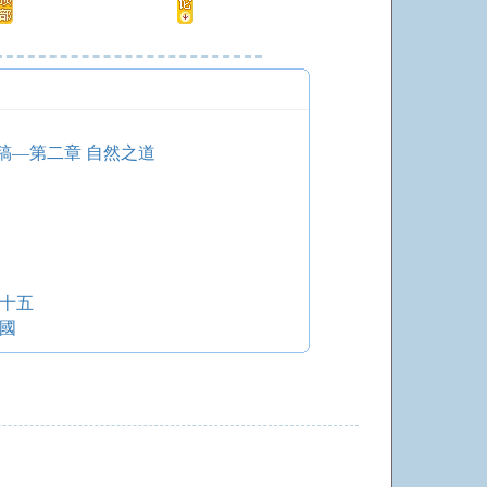
稿—第二章 自然之道
十五
國