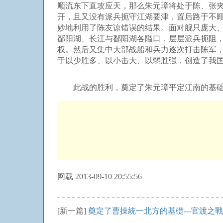
顺流东下直攻应天，那么朱元璋将处于陈、张
开，且又没有派兵扼守江湖要津，置后路于不
妙地利用了陈友谅错误的结果。面对舰只庞大
鄱阳湖、长江与鄱阳湖各隘口，层层派兵扼阻
权。然后又集中大部战船和兵力逐次打击陈军
于以少胜多、以小击大、以弱胜强，创造了我
此战的胜利，奠定了朱元璋平定江南的基础
网载 2013-09-10 20:55:56
[新一篇]
奠定了曹操統一北方的基礎---官渡之戰