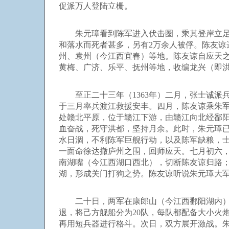
促派万人登陆立栅。
朱元璋看到陈军进入伏击圈，乘其登岸立足未
和落水而死者甚多，另有2万余人被俘。陈友谅
州、袁州（今江西宜春）等地。陈友谅自应天
黄梅、广济、乐平、抚州等地，收编龙兴（即
至正二十三年（1363年）二月，张士诚派
于三月率兵渡江救援安丰。四月，陈友谅乘朱军
处赣北平原，位于赣江下游，由赣江向北经鄱
血奋战，死守洪都，坚持月余。此时，朱元璋
水日涸，不利陈军巨舰行动，以及陈军缺粮，
一面命徐达撤庐州之围，回师应天。七月初六，朱
南湖嘴（今江西湖口西北），切断陈友谅归路
湖，形成关门打狗之势。陈友谅听说朱元璋大
二十日，两军在康郎山（今江西鄱阳湖内）湖
退，将己方舰船分为20队，每队都配备大小火
再用短兵器进行格斗。次日，双方展开激战。朱