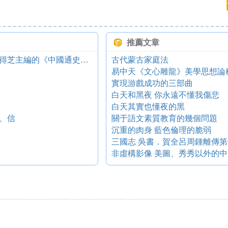
推薦文章
元史研究的力作 ——評白壽彝總主編、陳得芝主編的《中國通史》第八卷
古代蒙古家庭法
易中天《文心雕龍》美學思想論
實現游戲成功的三部曲
白天和黑夜 你永遠不懂我傷悲
白天其實也懂夜的黑
、信
關于語文素質教育的幾個問題
沉重的肉身 藍色倫理的脆弱
三國志 吳書．賀全呂周鍾離傳第
非虛構影像 美圖、秀秀以外的中