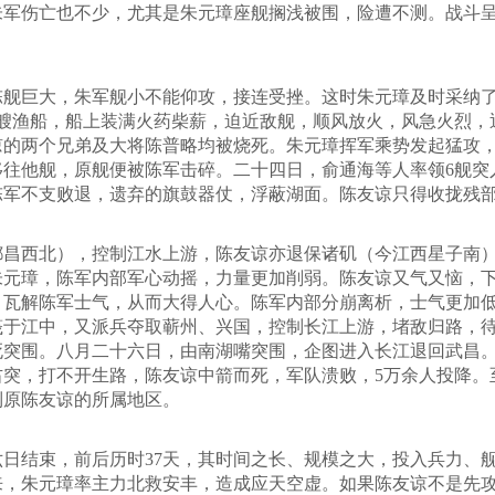
朱军伤亡也不少，尤其是朱元璋座舰搁浅被围，险遭不测。战斗
巨大，朱军舰小不能仰攻，接连受挫。这时朱元璋及时采纳了
7艘渔船，船上装满火药柴薪，迫近敌舰，顺风放火，风急火烈，
的两个兄弟及大将陈普略均被烧死。朱元璋挥军乘势发起猛攻，又
移往他舰，原舰便被陈军击碎。二十四日，俞通海等人率领6舰突
陈军不支败退，遗弃的旗鼓器仗，浮蔽湖面。陈友谅只得收拢残
西北），控制江水上游，陈友谅亦退保诸矶（今江西星子南）
朱元璋，陈军内部军心动摇，力量更加削弱。陈友谅又气又恼，
，瓦解陈军士气，从而大得人心。陈军内部分崩离析，士气更加
筏于江中，又派兵夺取蕲州、兴国，控制长江上游，堵敌归路，待
死突围。八月二十六日，由南湖嘴突围，企图进入长江退回武昌
突，打不开生路，陈友谅中箭而死，军队溃败，5万余人投降。至
到原陈友谅的所属地区。
结束，前后历时37天，其时间之长、规模之大，投入兵力、舰
来，朱元璋率主力北救安丰，造成应天空虚。如果陈友谅不是先