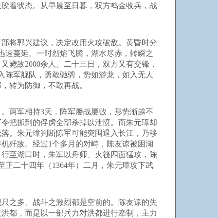
呈胶着状态。从早晨至日暮，双方鸣金收兵，战
部将郭兴建议，决定改用火攻破敌。黄昏时分
迅速蔓延。一时烈焰飞腾，湖水尽赤，转瞬之
毙敌2000余人。二十三日，双方又有交锋，
入陈军舰队，勇敢驰骋，势如游龙，如入无人
部，转为防御，不敢再战。
。两军相持3天，阵军屡战屡败，形势渐越不
下令把抓到的俘虏全部杀掉以泄愤。而朱元璋却
低落。朱元璋判断陈军可能突围退入长江，乃移
机歼敌。经过1个多月的对峙，陈友谅被困湖
。行至湖口时，朱军以舟师、火筏四面猛攻，陈
正二十四年（1364年）二月，朱元璋攻下武
只之多、战斗之激烈都是空前的。陈友谅的失
攻洪都，而是以一部兵力对洪都进行牵制，主力