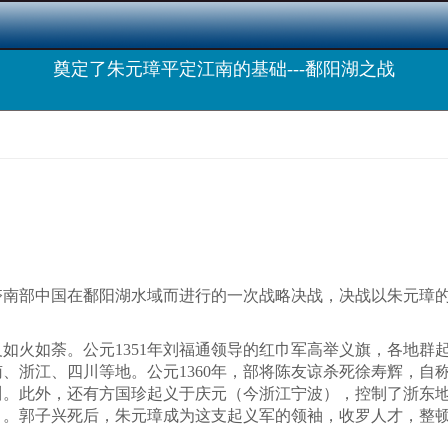
奠定了朱元璋平定江南的基础---鄱阳湖之战
夺南部中国在鄱阳湖水域而进行的一次战略决战，决战以朱元璋
火如荼。公元1351年刘福通领导的红巾军高举义旗，各地群
浙江、四川等地。公元1360年，部将陈友谅杀死徐寿辉，自称
川。此外，还有方国珍起义于庆元（今浙江宁波），控制了浙东
阳）。郭子兴死后，朱元璋成为这支起义军的领袖，收罗人才，整