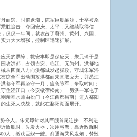
舟而逃。时值退潮，陈军巨舰搁浅，士卒被杀
军乘胜追击，夺回安庆、太平，又继续取得信
进，仅仅一年间，就攻占了蕲州、黄州、兴国、
，实力大大增强，控制区迅速扩展。
是应天的屏障，救安丰即是保应天，朱元璋于是
日围攻洪都，占领吉安、临江、无为州。洪都地
器械从四面八方向洪都城发起猛攻。守城朱军浴
陈友谅全军出动围攻洪都而未直取应天，并悉江
命洪都守军再坚守一月，疲惫陈军，争取时间；
派兵守住泾江口（今安徽宿松南），另派一军屯于
璋则亲率水师由松门（今江西都昌南）进入鄱阳
常的生死大决战，就此在鄱阳湖面展开。
势夺人。朱元璋针对其巨舰首尾连接，不利进
接近敌舰时，先发火器，次用弓弩，靠近敌舰时
00人，缴获巨舰一艘。俞通海乘风发炮，焚毁