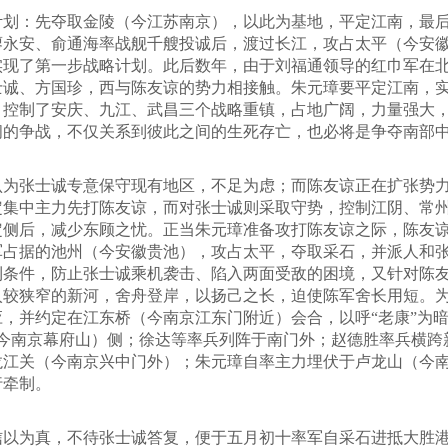
：先夺取金陵（今江苏南京），以此为基地，平定江南，最后
领廖永安、俞通海率战舰千艘投诚后，渡过长江，攻占太平（今安
实现了第一步战略计划。此后数年，由于刘福通领导的红巾军在
士诚、方国珍，西与陈友谅的势力相接触。朱元璋要平定江南，
制了安庆、九江、武昌三个战略重镇，占地广阔，力量强大，仅*
间的争战，不仅关系到彼此之间的生死存亡，也必将是争夺南部
张士诚专意保守现有地区，不足为虑；而陈友谅正在扩张势力
定集中主力先打陈友谅，而对张士诚则采取守势，控制江阴、常
侧后，减少东顾之忧。正当朱元璋准备攻打陈友谅之际，陈友谅也
过朱军占据的池州（今安徽贵池），攻占太平，夺取采石，并派人
利条件，防止张士诚乘机袭击、陷入两面受敌的困境，又针对陈
入较狭窄的新河，舍舟登岸，以扬己之长，迫使陈军舍长用短。
，并约定在江东桥（今南京江东门附近）会合，以呼“老康”为
今南京幕府山）侧；徐达等率兵列阵于南门外；赵德胜率兵横跨
龙江关（今南京兴中门外）；朱元璋自率主力埋伏于卢龙山（今
行牵制。
为真，不待张士诚答复，便于五月初十率军自采石进抵大胜港。