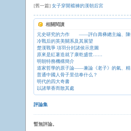
[舊一篇]
女子穿開襠褲的漢朝后宮
相關閱讀
冷戰后的英美關系及其展望
楚漢戰爭 項羽分封諸侯示意圖
原來是紅薯造就了康乾盛世……
明朝特務機構簡介
道家哲學的原子論——兼論《老子》的氣、精
普通中國人骨子里信奉什么？
明代的四大奇書
以諸華香而散其處
評論集
暫無評論。