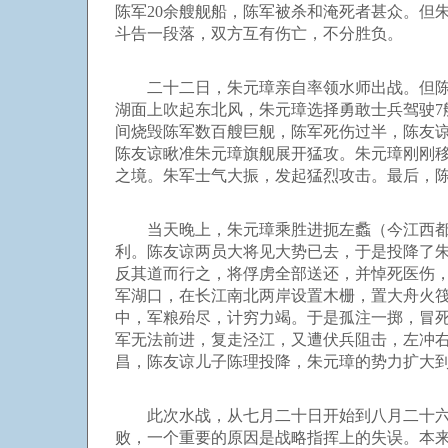
陈军20余艘舰船，陈军被杀和淹死者甚众。但
斗告一段落，双方互有伤亡，不分胜负。
二十二日，朱元璋亲自率领水师出战。但陈舰
湖面上吹起东北风，朱元璋选择勇敢士兵驾驶
间烧毁陈军数百艘巨舰，陈军死伤过半，陈友谅
陈友谅瞅准朱元璋旗舰展开猛攻。朱元璋刚刚
之境。朱军士气大振，发起猛烈攻击。最后，
当天晚上，朱元璋乘胜进扼左蠡（今江西都昌
利。陈友谅两员大将见大势已去，于是投降了
反其道而行之，将俘虏全部送还，并悼死医伤
军湖口，在长江南北两岸设置木栅，置大舟火
中，军粮殆尽，计穷力竭。于是孤注一掷，冒
军无法前进，复走泾江，又遭伏兵阻击，左冲右
昌，陈友谅儿子陈理投降，朱元璋的势力扩大
此次水战，从七月二十日开始到八月二十六日
败，一个重要的原因是战略指挥上的失误。本