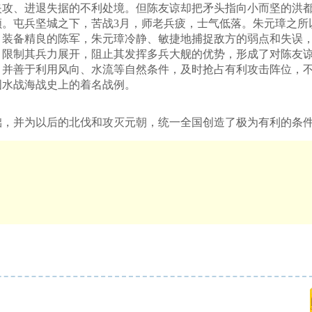
夹攻、进退失据的不利处境。但陈友谅却把矛头指向小而坚的洪
顾。屯兵坚城之下，苦战3月，师老兵疲，士气低落。朱元璋之所
、装备精良的陈军，朱元璋冷静、敏捷地捕捉敌方的弱点和失误
，限制其兵力展开，阻止其发挥多兵大舰的优势，形成了对陈友
，并善于利用风向、水流等自然条件，及时抢占有利攻击阵位，
国水战海战史上的着名战例。
，并为以后的北伐和攻灭元朝，统一全国创造了极为有利的条