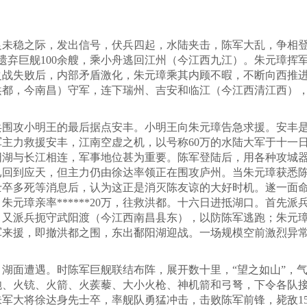
稳之际，发出信号，伏兵四起，水陆夹击，陈军大乱，争相登
遗弃巨舰100余艘，乘小舟逃回江州（今江西九江）。朱元璋挥
之战失败后，内部矛盾激化，朱元璋乘其内顾不暇，不断向西推
洪都，今南昌）守军，连下瑞州、吉安和临江（今江西清江西）
兵围攻小明王的最后据点安丰。小明王向朱元璋告急求援。安丰
主力救援安丰，江南空虚之机，以号称60万的水陆大军于十一
阳湖与长江相连，军事地位甚为重要。陈军登陆后，用各种攻城
已回到应天，但主力仍由徐达率领正在围攻庐州。当朱元璋获悉
士卒多死等消息后，认为这正是消灭陈友谅的大好时机。遂一面
元璋亲率******20万，往救洪都。十六日进抵湖口。首先
；又派兵扼守武阳渡（今江西南昌县东），以防陈军逃跑；朱元
军来援，即撤洪都之围，东出鄱阳湖迎战。一场规模空前激烈异
面遭遇。时陈军巨舰联结布阵，展开数十里，“望之如山”，气
炮、火铳、火箭、火蒺藜、大小火枪、神机箭和弓弩，下令各队
军大将徐达身先士卒，率舰队勇猛冲击，击败陈军前锋，毙敌15