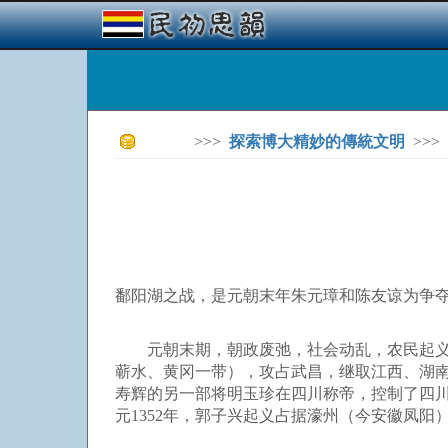
>>>
探索博大精妙的傳統文明
>>>
鄱阳湖之战，是元朝末年朱元璋和陈友谅为争
元朝末期，朝政废弛，社会动乱，农民起义如
蕲水、黄冈一带），攻占武昌，继取江西、湖南、
寿辉的另一部将明玉珍在四川称帝，控制了四
元1352年，郭子兴起义占据濠州（今安徽凤