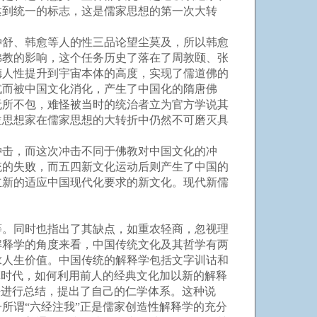
达到统一的标志，这是儒家思想的第一次大转
舒、韩愈等人的性三品论望尘莫及，所以韩愈
佛教的影响，这个任务历史了落在了周敦颐、张
德人性提升到宇宙本体的高度，实现了儒道佛的
式而被中国文化消化，产生了中国化的隋唐佛
无所不包，难怪被当时的统治者立为官方学说其
位思想家在儒家思想的大转折中仍然不可磨灭具
击，而这次冲击不同于佛教对中国文化的冲
统的失败，而五四新文化运动后则产生了中国的
立新的适应中国现代化要求的新文化。现代新儒
。同时也指出了其缺点，如重农轻商，忽视理
解释学的角度来看，中国传统文化及其哲学有两
求人生价值。中国传统的解释学包括文字训诂和
革时代，如何利用前人的经典文化加以新的解释
法进行总结，提出了自己的仁学体系。这种说
所谓“六经注我”正是儒家创造性解释学的充分