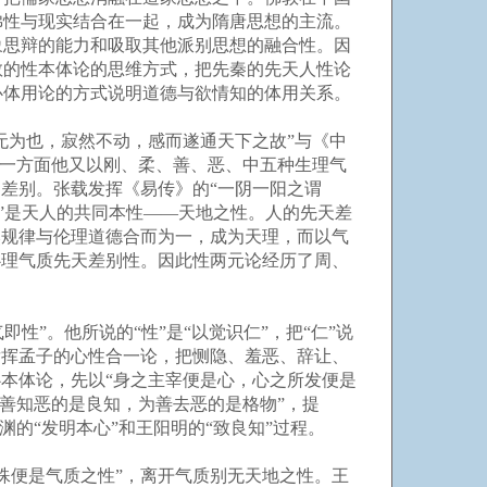
佛性与现实结合在一起，成为隋唐思想的主流。
象思辩的能力和吸取其他派别思想的融合性。因
教的性本体论的思维方式，把先秦的先天人性论
心体用论的方式说明道德与欲情知的体用关系。
无为也，寂然不动，感而遂通天下之故”与《中
另一方面他又以刚、柔、善、恶、中五种生理气
差别。张载发挥《易传》的“一阴一阳之谓
诚”是天人的共同本性——天地之性。人的先天差
然规律与伦理道德合而为一，成为天理，而以气
心理气质先天差别性。因此性两元论经历了周、
性”。他所说的“性”是“以觉识仁”，把“仁”说
发挥孟子的心性合一论，把恻隐、羞恶、辞让、
本体论，先以“身之主宰便是心，心之所发便是
知善知恶的是良知，为善去恶的是格物”，提
的“发明本心”和王阳明的“致良知”过程。
便是气质之性”，离开气质别无天地之性。王