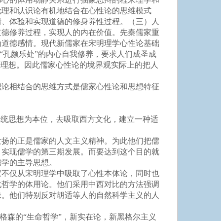
伦理和认识论有机地结合在心性论的思维模式
情、体验和实现道德的修身养性过程。（三）人
道德修养过程，实现人的内在价值。先秦儒家重
为道德感情。现代新儒家在宋明理学心性论基础
“孔颜乐处”的内心自我修养，要求人们成圣成
会理想。因此儒家心性论的境界观实际上的把人
论相结合的思维方式是儒家心性论和思想特征
统思想为本位，去吸取西方文化，建立一种适
扬的正是儒家的人文主义精神。为此他们把儒
，实现儒学的第三期发展。而要达到这个目的就
儒学的主导思想。
不仅从宋明理学中吸取了心性本体论，同时也
化哲学的体用论。他们采用中西对比的方法强调
未。他们特别反对胡适等人的自然科学主义的人
格森的“生命哲学”，新实在论，新黑格尔主义