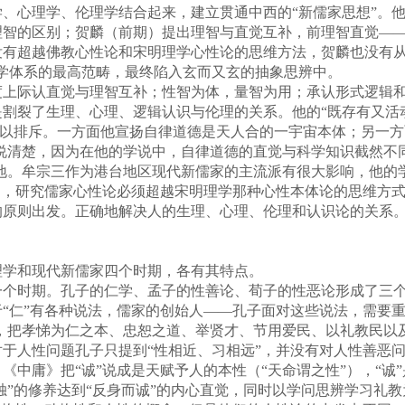
、心理学、伦理学结合起来，建立贯通中西的“新儒家思想”。
理智的区别；贺麟（前期）提出理智与直觉互补，前理智直觉—
没有超越佛教心性论和宋明理学心性论的思维方法，贺麟也没有从
学体系的最高范畴，最终陷入玄而又玄的抽象思辨中。
际认直觉与理智互补；性智为体，量智为用；承认形式逻辑和
割裂了生理、心理、逻辑认识与伦理的关系。他的“既存有又活动”
”加以排斥。一方面他宣扬自律道德是天人合的一宇宙本体；另一
有说清楚，因为在他的学说中，自律道德的直觉与科学知识截然不
境地。牟宗三作为港台地区现代新儒家的主流派有很大影响，他的
们，研究儒家心性论必须超越宋明理学那种心性本体论的思维方
的原则出发。正确地解决人的生理、心理、伦理和认识论的关系
学和现代新儒家四个时期，各有其特点。
时期。孔子的仁学、孟子的性善论、荀子的性恶论形成了三个
“仁”有各种说法，儒家的创始人——孔子面对这些说法，需要重
力，把孝悌为仁之本、忠恕之道、举贤才、节用爱民、以礼教民以
于人性问题孔子只提到“性相近、习相远”，并没有对人性善恶
中庸》把“诚”说成是天赋予人的本性（“天命谓之性”），“诚”
慎独”的修养达到“反身而诚”的内心直觉，同时以学问思辨学习礼