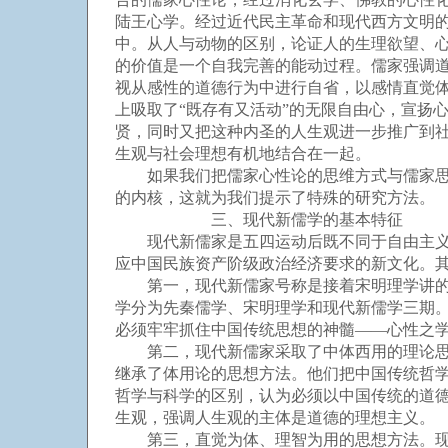
陆王心学。经过近代民主革命和现代西方文明
中。从人与动物的区别，论证人的生理欲望、
的价值是一个自我完善的能动过程。儒家强调
视从感性的道德行为中进行自省，以感情直觉
上吸取了“既存有又活动”的无限自由心，宣扬
贤，同时又把这种内圣的人生观进一步推广到社
生观与社会理想有机地结合在一起。
如果我们把儒家心性论的思维方式与儒家思想
的内核，这就为我们提示了特殊的研究方法。
三、现代新儒学的基本特征
现代新儒家是五四运动后既不同于自由主义西
应中国民族资产阶级政治经济要求的新文化。
第一，现代新儒家号称是接着宋明理学讲的，
学分为先秦儒学、宋明理学和现代新儒学三期
必须牢牢抓住中国传统思想的神髓——心性之
第二，现代新儒家采取了中体西用的理论思维
继承了体用论的思想方法。他们把中国传统哲
哲学与科学的区别，认为必须以中国传统的道
生观，强调人生观的主体是道德的理想主义。
第三，直觉为体、理智为用的思想方法。现代新