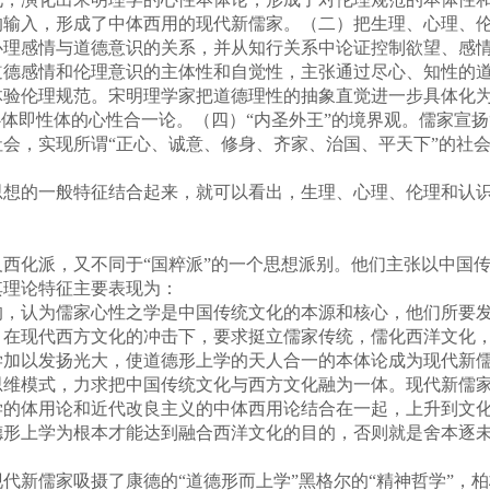
的输入，形成了中体西用的现代新儒家。（二）把生理、心理、
心理感情与道德意识的关系，并从知行关系中论证控制欲望、感
道德感情和伦理意识的主体性和自觉性，主张通过尽心、知性的
体验伦理规范。宋明理学家把道德理性的抽象直觉进一步具体化
心体即性体的心性合一论。（四）“内圣外王”的境界观。儒家宣扬
会，实现所谓“正心、诚意、修身、齐家、治国、平天下”的社
的一般特征结合起来，就可以看出，生理、心理、伦理和认识
化派，又不同于“国粹派”的一个思想派别。他们主张以中国传
其理论特征主要表现为：
认为儒家心性之学是中国传统文化的本源和核心，他们所要发
。在现代西方文化的冲击下，要求挺立儒家传统，儒化西洋文化
学加以发扬光大，使道德形上学的天人合一的本体论成为现代新
模式，力求把中国传统文化与西方文化融为一体。现代新儒家
学的体用论和近代改良主义的中体西用论结合在一起，上升到文
德形上学为根本才能达到融合西洋文化的目的，否则就是舍本逐
儒家吸摄了康德的“道德形而上学”黑格尔的“精神哲学”，柏