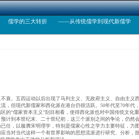
儒学的三大转折 ——从传统儒学到现代新儒学
衰。五四运动以后出现了马列主义、无政府主义、自由主义西化
流，但现代新儒家和西化派在港台仍很活跃。50年代至70年代
区的“儒家资本主义”刮目相看，使得西化派也对中国传统文化重
。预计到本世纪末、二十世纪初，这三个派别之间的争论，仍然
任，以服膺宋明理学，特别是儒家心性之学力主要特征，力图
们应当对当代这样一个有世界影响的思想流派进行研究、分析，