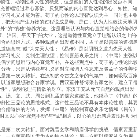
了物性、动物性和人性的概念，但是他们的人性论的出发点不同
扩充善端通过养心寡欲、反复而诚的内心直觉达到尽心、知性、
学习礼义才能为善。荀子的心性论以理智认识为主，同时也主张用
”，把天地产生万物的过程说成是善、是仁，认为人性效法天地阴
方外”的“慎独”修养方法。这是理智认识与内心直觉相结合的修养
齐家、治国、平天下”的大业，这是道德性直觉立于理智认识之上
的思维方式。各种观点的出发点不同，孟子是以善端的道德感
道德意志“诚”为先天人性；《易传》是以阴阳之道为先天人性
识学习礼义，克制生理欲望，控制喜怒哀乐之情；《中庸》主张
提倡学问思辨与内心直觉互补。在这些观点中，荀子的心性论比
出分析，只是从情欲与礼义的对立强调人性恶来反驳孟子的性善
第一次大转折。在汉初的今古文之争的气氛中，如何吸取百家
曾以道家思想融合各家学说。西汉董仲舒博采各家之长，建立了儒
之性”，说明伦理与情欲的对立。东汉王充从元气自然的观点出发
、汤、文、武、周公到孔孟的儒家道统说，他继承了《中庸》的
仲舒性三品论的思维模式。这种性三品论不具有本体论性质，其
融合儒道佛的方法，发挥《中庸》的控制喜怒哀乐之情和《易传
同时又以心的“寂然不动”与“诚”相通，以心的思虑感通表现性动
第二次大转折。面对魏晋玄学和隋唐佛学的挑战，儒家要重新
然，一方面宣扬以无为本的性本体论：另一方面以儒家礼义为用