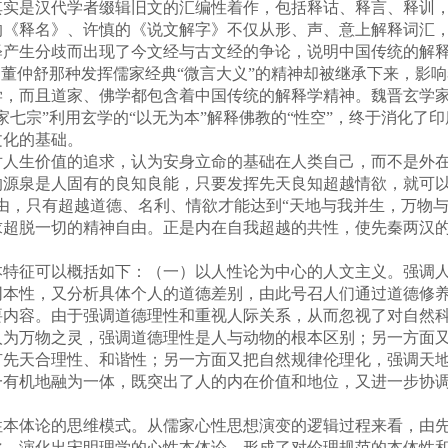
其实是汉代学者缀辑旧文的汇编性着作，包括释诂、释言、释训
的《释名》、许慎的《说文解字》不仅从形、声、意上解释词汇
释产生分歧而出现了今文经与古文经的争论，说明中国传统的解
初董仲舒那种发挥儒家经典“微言大义”的精神却被继承下来，影
学，而且道家、佛学都包含着中国传统的解释学精神。魏晋玄学
家七宗”利用玄学的“以无为本”解释佛教的“性空”，终于消化了
文化的基础。
生价值的追求，认为安身立命的基础在人类自己，而不是外在
的源泉是人固有的良知良能，只要发挥先天良知超越情欲，就可以
由，只有超越道德、名利、情欲才能达到“天地与我并生，万物与
求超脱一切的精神自由。正是内在自我超越的共性，使先秦两汉
征可以概括如下：（一）以人性论为中心的人文主义。强调人
同本性，又分析具体个人的道德差别，由此号召人们通过道德修
要内容。由于强调道德理性和重视人际关系，从而忽视了对自然
人为万物之灵，强调道德理性是人与动物的根本区别；另一方面
先天合理性、和谐性；另一方面又把自然规律伦理化，强调天地生
一有机地融为一体，既突出了人的内在价值和地位，又进一步协
体论的思维模式。从儒家心性思想演变的逻辑过程来看，由先
化，演化出宋明理学的心性本体论，形成了对伦理规范的本体性