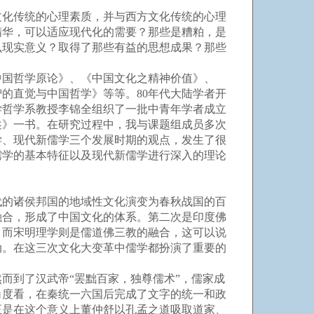
化传统的心理素质，并与西方文化传统的心理
精华，可以适应现代化的需要？那些是糟粕，是
么现实意义？取得了那些有益的思想成果？那些
中国哲学原论》、《中国文化之精神价值》、
的直觉与中国哲学》等等。80年代大陆学者开
学哲学系教授李锦全组织了一批中青年学者成立
述》一书。在研究过程中，我与课题组成员多次
学、现代新儒学三个发展时期的观点，发生了很
儒学的基本特征以及现代新儒学进行深入的理论
的诸侯邦国的地域性文化演变为春秋战国的百
融合，形成了中国文化的体系。第二次是印度佛
，而宋明理学则是儒道佛三教的融合，这可以说
动。在这三次文化大变革中儒学都扮演了重要的
到了汉武帝“罢黜百家，独尊儒术”，儒家成
角度看，在秦统一六国后完成了文字的统一和政
正是在这个意义上董仲舒以孔孟之道吸取道家、