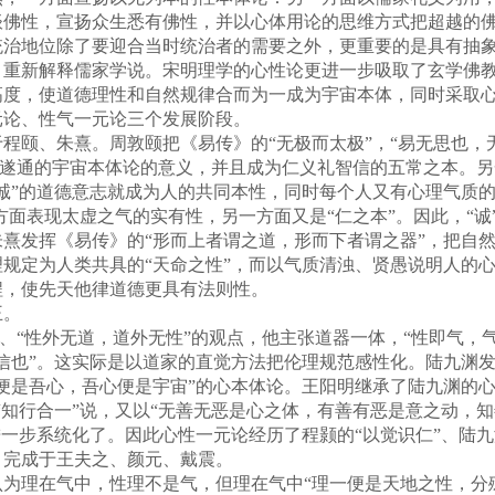
谈佛性，宣扬众生悉有佛性，并以心体用论的思维方式把超越的
统治地位除了要迎合当时统治者的需要之外，更重要的是具有抽
，重新解释儒家学说。宋明理学的心性论更进一步吸取了玄学佛
高度，使道德理性和自然规律合而为一成为宇宙本体，同时采取
论、性气一元论三个发展阶段。
颐、朱熹。周敦颐把《易传》的“无极而太极”，“易无思也，
感而遂通的宇宙本体论的意义，并且成为仁义礼智信的五常之本。
诚”的道德意志就成为人的共同本性，同时每个人又有心理气质的
一方面表现太虚之气的实有性，另一方面又是“仁之本”。因此，“
熹发挥《易传》的“形而上者谓之道，形而下者谓之器”，把自
规定为人类共具的“天命之性”，而以气质清浊、贤愚说明人的
程，使先天他律道德更具有法则性。
王。
“性外无道，道外无性”的观点，他主张道器一体，“性即气，气即
信也”。这实际是以道家的直觉方法把伦理规范感性化。陆九渊
便是吾心，吾心便是宇宙”的心本体论。王阳明继承了陆九渊的心
“知行合一”说，又以“无善无恶是心之体，有善有恶是意之动，
一步系统化了。因此心性一元论经历了程颢的“以觉识仁”、陆九渊
完成于王夫之、颜元、戴震。
理在气中，性理不是气，但理在气中“理一便是天地之性，分殊