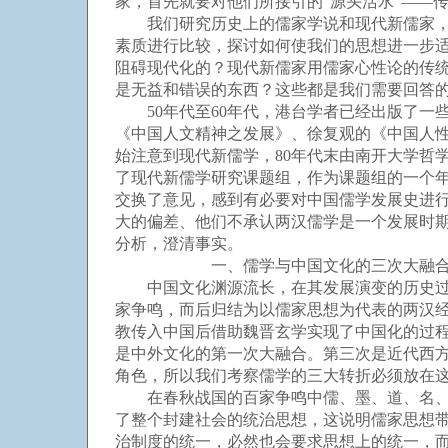
家，首先就要对他们所接引的“源头活水”——
我们研究历史上的儒家学说和现代新儒家，是
素质进行比较，探讨如何使我们的思想进一步
阻碍现代化的？现代新儒家用儒家心性论的传
是无益和错误的东西？这些都是我们需要回答
50年代至60年代，港台学者已经出版了一
《中国人文精神之发展》、徐复观的《中国人性
始注意到现代新儒学，80年代末由南开大学哲
了现代新儒学研究课题组，作为课题组的一个
交换了意见，感到有必要对中国儒学发展史进
大的偏差、他们不承认两汉儒学是一个发展时
分析，澄清事实。
一、儒学与中国文化的三次大融
中国文化渊源流长，在其发展演变的历史过程
家争鸣，而后归结为以儒家思想为代表的两汉
教传入中国后借助魏晋玄学实现了中国化的过
是中外文化的第一次大融合。第三次是近代西
角色，所以我们考察儒学的三大转折必须放在
在春秋战国的百家争鸣中儒、墨、道、名、法
了整个封建社会的统治思想，这说明儒家思想
治制度的统一，必然也会要求思想上的统一，