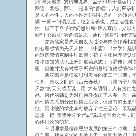
到“与天地参”的精神境界。孟子和荀子都运用
恻隐、羞恶、辞让、是非的“善端”，人们应该
是人的本性，人的本性是违背礼义的，必须通过
调“一阴一阳谓之道，继之者善也，成之者性也
性、以至于命”的学问思辨和“敬以直内，义以
到“正心诚意”的道德意志，通过“修身”达到“
先秦儒家是先天自发人性论与内心修养相结合
的心理感情为先天人性；《中庸》《大学》是以
的道德感情克制生理欲望；荀子主张用理智认
格物致知的认识上升到道德意志；《易传》则
题，但他并没有对孟子所说的善端道德感情作
两汉隋唐是儒家思想发展的第二个时期，也是
任务。秦汉之际的《吕氏春秋》、《淮南子》
天数”的天人感应说，用“大有阴阳，人有贪仁
品。唐代的韩愈为对抗佛教提出了从尧、舜、禹
的七情关系划分出性情三品论，但没有超出董
欲。因此他的学生李翱放弃了性三品论，采取
思想，把“寂感神通”的“诚”说成是天命之性，
心体用论的萌芽。
宋明理学是儒家思想发展的第三个时期，也是
行创新。魏晋玄学的名教出于自然和名教即自