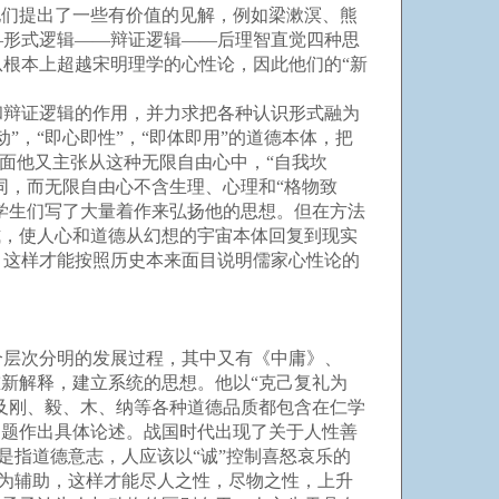
他们提出了一些有价值的见解，例如梁漱溟、熊
—形式逻辑——辩证逻辑——后理智直觉四种思
根本上超越宋明理学的心性论，因此他们的“新
辩证逻辑的作用，并力求把各种认识形式融为
，“即心即性”，“即体即用”的道德本体，把
方面他又主张从这种无限自由心中，“自我坎
同，而无限自由心不含生理、心理和“格物致
学生们写了大量着作来弘扬他的思想。但在方法
式，使人心和道德从幻想的宇宙本体回复到现实
。这样才能按照历史本来面目说明儒家心性论的
层次分明的发展过程，其中又有《中庸》、
新解释，建立系统的思想。他以“克己复礼为
及刚、毅、木、纳等各种道德品质都包含在仁学
问题作出具体论述。战国时代出现了关于人性善
是指道德意志，人应该以“诚”控制喜怒哀乐的
教为辅助，这样才能尽人之性，尽物之性，上升