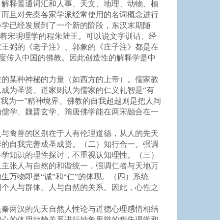
，解释普通词汇和人事、天文、地理、动物、植
，而且对先秦各家学派经常使用的名词概念进行
释学已经发展到了一个新的阶段，东汉末期随
响着宋明理学的程朱陆王。可以说文字训诂、经
家王弼的《老子注》、郭象的《庄子注》都是在
印度传入中国的佛教。因此创造性的解释学是中
的某种神秘的力量（如西方的上帝）。儒家教
成为圣贤。道家则认为儒家的仁义礼智是“有
我为一”精神境界。佛教的自我超越则是把人间
的儒学、魏晋玄学、隋唐佛学能在两宋融合在一
与禽兽的区别在于人有伦理道德，从人的先天
养的自我完善成圣成贤。（二）知行合一。强调
科学知识的理性探讨，不重视认知理性。（三）
又主张人与自然的和谐统一，强调仁者与天地万
万物即是“诚”和“仁”的体现。（四）系统
调个人与群体、人与自然的关系。因此，心性之
秦两汉的先天自然人性论与道德心理感情相结
和心的体用动静关系进行抽象思辩的程朱理学和