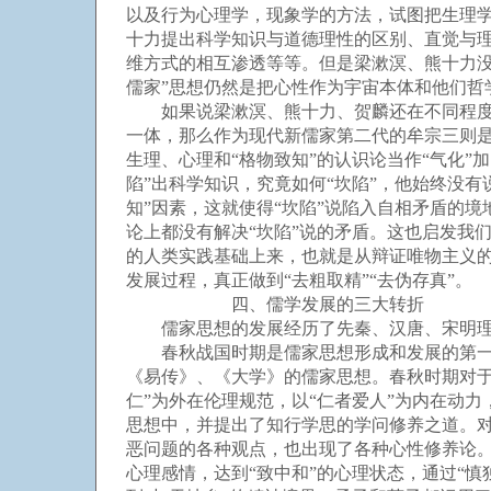
以及行为心理学，现象学的方法，试图把生理学
十力提出科学知识与道德理性的区别、直觉与
维方式的相互渗透等等。但是梁漱溟、熊十力
儒家”思想仍然是把心性作为宇宙本体和他们哲
如果说梁漱溟、熊十力、贺麟还在不同程度上
一体，那么作为现代新儒家第二代的牟宗三则是
生理、心理和“格物致知”的认识论当作“气化
陷”出科学知识，究竟如何“坎陷”，他始终没
知”因素，这就使得“坎陷”说陷入自相矛盾的
论上都没有解决“坎陷”说的矛盾。这也启发我
的人类实践基础上来，也就是从辩证唯物主义
发展过程，真正做到“去粗取精”“去伪存真”。
四、儒学发展的三大转折
儒家思想的发展经历了先秦、汉唐、宋明理
春秋战国时期是儒家思想形成和发展的第一个
《易传》、《大学》的儒家思想。春秋时期对于
仁”为外在伦理规范，以“仁者爱人”为内在动
思想中，并提出了知行学思的学问修养之道。对
恶问题的各种观点，也出现了各种心性修养论。《
心理感情，达到“致中和”的心理状态，通过“