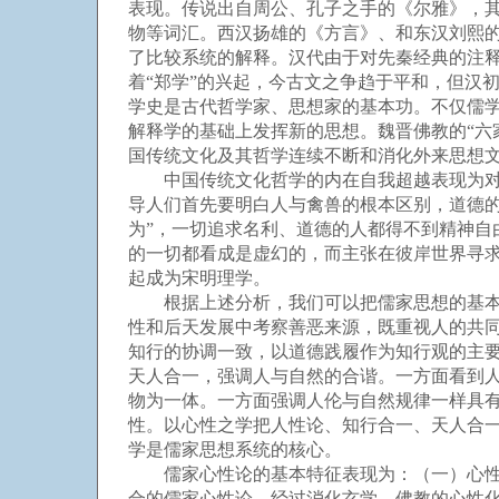
表现。传说出自周公、孔子之手的《尔雅》，
物等词汇。西汉扬雄的《方言》、和东汉刘熙
了比较系统的解释。汉代由于对先秦经典的注
着“郑学”的兴起，今古文之争趋于平和，但汉
学史是古代哲学家、思想家的基本功。不仅儒
解释学的基础上发挥新的思想。魏晋佛教的“六
国传统文化及其哲学连续不断和消化外来思想
中国传统文化哲学的内在自我超越表现为对人
导人们首先要明白人与禽兽的根本区别，道德
为”，一切追求名利、道德的人都得不到精神自
的一切都看成是虚幻的，而主张在彼岸世界寻
起成为宋明理学。
根据上述分析，我们可以把儒家思想的基本特
性和后天发展中考察善恶来源，既重视人的共
知行的协调一致，以道德践履作为知行观的主
天人合一，强调人与自然的合谐。一方面看到
物为一体。一方面强调人伦与自然规律一样具有
性。以心性之学把人性论、知行合一、天人合
学是儒家思想系统的核心。
儒家心性论的基本特征表现为：（一）心性本
合的儒家心性论，经过消化玄学、佛教的心性