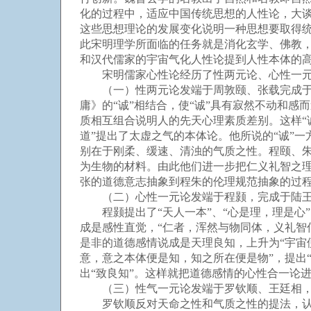
化的过程中，适应中国传统思想的人性论，大
这些思想理论的发展变化说明一种思想要取得
此宋明理学所面临的任务就是消化玄学、佛教
和汉代儒家的宇宙气化人性论提到人性本体的
宋明儒家心性论经历了性两元论、心性一元
（一）性两元论发端于周敦颐、张载完成于程
庸》的“诚”相结合，使“诚”具有寂然不动和
质相互组合说明人的先天心理素质差别。这样“
道”提出了太虚之气的本体论。他所说的“诚”
别在于刚柔、缓速、清浊的气质之性。程颐、朱
为生物的材料。由此他们进一步把仁义礼智之理
张的道德意志抽象到程朱的伦理规范抽象的过
（二）心性一元论发端于程颢，完成于陆
程颢提出了“天人一本”、“心是理，理是心”、
成是感性直觉，“仁者，浑然与物同体，义礼智
是非的道德感情说成是天理良知，上升为“宇宙
意，意之本体便是知，知之所在便是物”，提出
出“致良知”。这样就把道德感情的心性合一论进
（三）性气一元论发端于罗钦顺、王廷相，
罗钦顺反对天命之性和气质之性的提法，认为