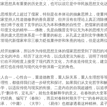
儒家思想具有重要的历史意义，也可以说它是中华民族思想文化
维形式上超过了儒家，特别是在本体论的抽象思辨上，使董仲
儒家坚持人性道德修养的善良愿望，但并没有在理论上真正消除
，他们终于改造了玄学的以无为本和佛教的自性空，把儒家的道
，印度文化的精华——佛教，先是由魏晋玄学以无为本的思维方
朱熹的庞大思想体系是一个重要的标志，从孔孟之道到玄学佛教
尽管现代新儒家牟宗三极力贬低董仲舒和朱熹的地位，但是这两
开始解体，所以作为传统思想主体的儒家思想受到了强烈的冲
统文化的冲击，经历了这次冲击，以戊戌变法为标志，说明了传
它们在不同程度上接受了现代西方文化，力求改造传统文化，建
当然它也在传统与现代化中扮演着一定的角色。
合一，心性合一，重道德教育，重人际关系，重人生理想等等
合理性，都值得我们进一步研究和探讨。如果我们从文化哲学和
释学，以适应传统与现实的衔接。二是内在的自我超越性，以追
子“删诗书，定礼乐”，就包含着解释学的意义。在春秋的大变
代经典、编写了《春秋》，而且对春秋时期关于“仁”的各种说
承，《中庸》、《大学》、《易传》也都渗透着这种精神。孟子