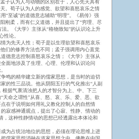
。孟子认为人与动物的区别在于，人心先天具有
知天。荀子认为人的感觉、欲望和喜怒哀乐之情
“至诚”的道德意志辅助“明理”。《易传》强
阳刚柔，而有仁义道德，并且提出了“穷理、尽
方法。《大学》主张从“格物致知”的认识论上升
的心性论。
情为先天人性；荀子是以生理欲望和喜怒哀乐
。他们的修养方法也不同；孟子强调用内心直觉
以道德意志控制喜怒哀乐之情；《大学》主张从
较全面地涉及了生理、心理、伦理和认识论问
论。
争鸣的精华建立新的儒家思想，是当时的迫切
家的性三品说。他从阴阳五行的气化推出“人副
，根据气禀清浊把人的才智分为上、中、下三
“天命之谓性”从喜、怒、哀、乐、爱、恶、欲
要点在于说明如何用礼义教化控制人的自然情
》的寂感神通观点，提出了心寂、性静、情动的
为情，这种性静情动的思想已经透露出本体论和
成为占统治地位的思想，必须在理论思维上进
，把儒家思想消融在道家思想之中。佛教在中国