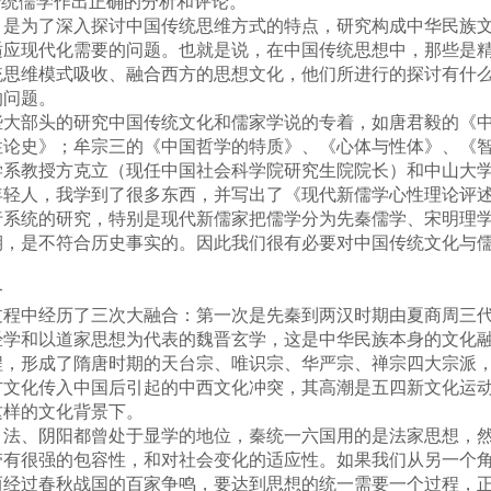
传统儒学作出正确的分析和评论。
为了深入探讨中国传统思维方式的特点，研究构成中华民族文
适应现代化需要的问题。也就是说，在中国传统思想中，那些是
统思维模式吸收、融合西方的思想文化，他们所进行的探讨有什
的问题。
些大部头的研究中国传统文化和儒家学说的专着，如唐君毅的《
论史》；牟宗三的《中国哲学的特质》、《心体与性体》、《智
学系教授方克立（现任中国社会科学院研究生院院长）和中山大
年轻人，我学到了很多东西，并写出了《现代新儒学心性理论评
行系统的研究，特别是现代新儒家把儒学分为先秦儒学、宋明理
期，是不符合历史事实的。因此我们很有必要对中国传统文化与
合
中经历了三次大融合：第一次是先秦到两汉时期由夏商周三代
经学和以道家思想为代表的魏晋玄学，这是中华民族本身的文化
程，形成了隋唐时期的天台宗、唯识宗、华严宗、禅宗四大宗派
方文化传入中国后引起的中西文化冲突，其高潮是五四新文化运
这样的文化背景下。
、阴阳都曾处于显学的地位，秦统一六国用的是法家思想，然而
带有很强的包容性，和对社会变化的适应性。如果我们从另一个
而经过春秋战国的百家争鸣，要达到思想的统一需要一个过程，