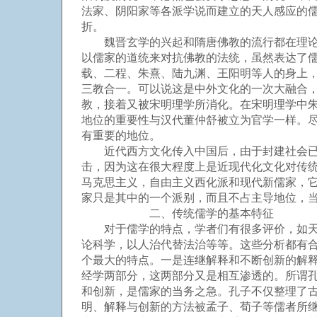
法家、阴阳家等各派学说而建立的天人感应的
折。
魏晋玄学的兴起和隋唐佛教的流行都在理论思
以儒家的道统来对抗佛教的法统，虽然表达了
载、二程、朱熹、陆九渊、王阳明等人的身上
三教合一。可以说这是中外文化的一次大融合
教，接着又被宋明理学所消化。在宋明理学中
地位的重要性与汉代董仲舒被立为官学一样。
有重要的地位。
近代西方文化传入中国后，由于封建社会已经
击，因为这在很大程度上是近现代化文化对传
马克思主义，自由主义西化派和现代新儒家，
家只是其中的一个派别，而且不占主导地位，
二、传统儒学的基本特征
对于儒学的特点，学者们有很多评价，如天人
论科学，以人治代替法治等等。这些分析都有
个最大的特点。一是连继解释和不断创新的解
经学两部分，这两部分又是相互渗透的。所谓孔
和创新，是儒家的当务之急。孔子不仅整理了古
明、解释与创新的方法被孟子、荀子等儒者所继