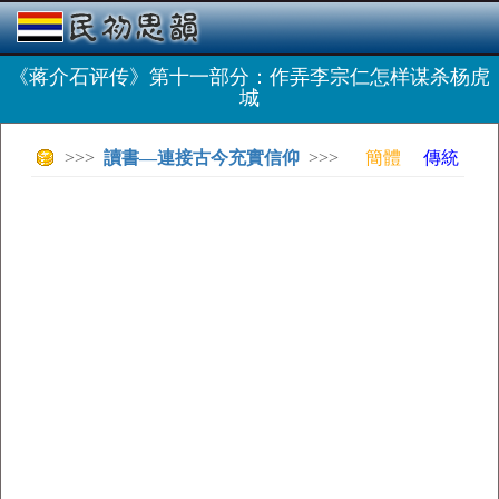
《蒋介石评传》第十一部分：作弄李宗仁怎样谋杀杨虎
城
>>>
讀書—連接古今充實信仰
>>>
簡體
傳統