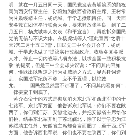
明。就在一月五日同一天，国民党发表黄埔嫡系的顾祝
同为西安行营主任、孙蔚如为陕西省政府主席、王树常
为甘肃绥靖主任，杨虎城、于学忠撤职留任。同一天西
安各救亡团体举行联合大会，要求释放张学良。到了二
月五日，杨虎城等人发表《和平宣言》，再度拆穿国民
党的无信与不识大体。在杨虎城等人“谨此宣言”之后十
天?穴二月十五日?雪，国民党三中全会开会了，杨虎
城、于学忠也做了“提议实行改组政府、收容各党各派
人才、停止一切内战等八项办法，以求全国一致积极抗
敌”的提案，但是三中全会却决议说：“不问其内容如
何，惟既出以叛逆之行为及威胁之方式，显系托词造
乱，实国法军纪所不容，应不予置理，以绝效
尤。”——国民党显然蛮不讲理了，“不问其内容如何”，
一律要蛮干到底了。
蒋介石蛮干的方式是彻底消灭东北军和西北军中的十
七路军。东北军方面，他告诉东北军说：你们不要在陕
西了，你们到江苏、安徽北边去，并把安徽省主席给你
们挑。结果东北军开到了苏北皖北，除了以于学忠为江
苏绥靖主任外，安徽省主席却食言而肥了，至于西北军
方面，他告诉西北军说：你们也不要在陕西了，你们到