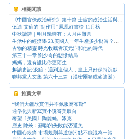
相關閱讀
《中國官僚政治研究》第十篇 士宦的政治生活與經濟生活
伍迪·艾倫的“副作用” 鳳凰好書榜·11月榜
中秋讀詩｜明月幾時有：人月兩難圓
生活中的經濟學 23.美國人一年生產多少財富？（上）
古物的精靈 時光收藏者項元汴和他的時代
第三十一章 劉少奇的悲慘結局
媽媽，還有誰比你更陌生
趣讀史記:汲黯：遇到這個人，皇上只好保持沉默
聯邦黨人文集 第六十三篇（漢密爾頓或麥迪遜）
推薦文章
“我們大疆欣賞但并不佩服喬布斯”
通俗化與新寫實小說審美取向
奢望〔美國〕陶麗絲。派克
歷史 陳兼：蘇聯的失敗能否避免
中國心絞痛 市場規則與道德污點不能混為一談