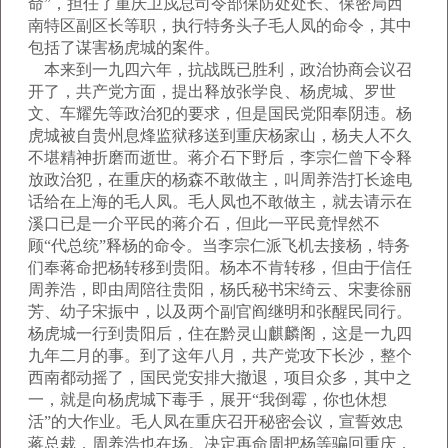
命”，担任了重庆卫戍总司令部保防处处长、保密局西
南特区副区长等职，执行特务头子毛人凤的命令，其中
包括了谋害杨虎城的案件。
本来到一九四六年，抗战既已胜利，政治协商会议召
开了，共产党方面，提出释放张学良、杨虎城、罗世
文、车耀先等政治犯的要求，但是国民党阳奉阴违。杨
虎城被自贵州息烽监狱移送到重庆杨家山，杨夫人不久
不堪精神折磨而逝世。蒋介石下野后，李宗仁曾下令释
放政治犯，在重庆的杨森不敢做主，叫周养浩打长途电
话给在上海的毛人凤。毛人凤也不敢做主，就去请示在
溪口已是一介平民的蒋介石，但此一平民竟悍然不
顾“代总统”释杨的命令。当李宗仁派飞机去接杨，特务
们奉蒋命把杨转移到贵阳。杨本不肯转移，但由于信任
周养浩，即由周陪往贵阳，杨氏秘书宋绮云、宋妻徐丽
芳、幼子宋振中，以及两个副官阎继明和张醒民同行。
杨虎城一行到贵阳后，住在黔灵山麒麟阁，这是一九四
九年二月的事。到了这年八月，共产党攻下长沙，整个
西南都动摇了，国民党安排大撤退，项目众多，其中之
一，就是向杨虎城下毒手，展开“我倒霉，你也休想
活”的大作业。毛人凤在重庆召开秘密会议，宣誓效忠
蒋总裁，周养浩也在场。决定再命周把杨等骗回重庆，