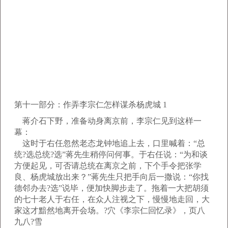
第十一部分：作弄李宗仁怎样谋杀杨虎城 1
蒋介石下野，准备动身离京前，李宗仁见到这样一
幕：
这时于右任忽然老态龙钟地追上去，口里喊着：“总
统?选总统?选”蒋先生稍停问何事。于右任说：“为和谈
方便起见，可否请总统在离京之前，下个手令把张学
良、杨虎城放出来？”蒋先生只把手向后一撒说：“你找
德邻办去?选”说毕，便加快脚步走了。拖着一大把胡须
的七十老人于右任，在众人注视之下，慢慢地走回，大
家这才黯然地离开会场。?穴《李宗仁回忆录》，页八
九八?雪