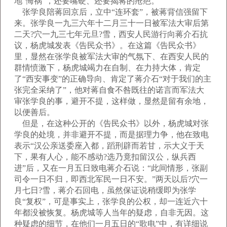
地“悔祸”，还要嘴硬、还要揭蒋的疮疤。
张学良陪蒋回京后，立中“连环套”，被蒋背信强留下
来。张学良一九三六年十二月三十一日被军法大审后第
二天?穴一九三七年元旦?雪，西安人民游行向蒋介石抗
议，杨虎城发表《告民众书》。在这篇《告民众书》
里，显然在张学良被军法大审的气氛下、在西安人民的
群情愤激下，杨虎城竭力在自制、在力持大体，肯定
了“西安事变”的正确导向、肯定了蒋介石“对于我们的主
张完全采纳了”，他对蒋自食不咎既往的诺言而军法大
审张学良的事，避开不提，这样做，显然是留有余地，
以便善后。
但是，在这种公开的《告民众书》以外，杨虎城对张
学良的处境，并非避开不提，而是据理力争，他在致电
表示“汉公亲送委座入都，蹈刑辟而若甘，示大义于天
下，果有人心，能不感动?选乃竟扣留汉公，纵兵西
进”后，又在一月五日致电蒋介石说：“此间情形，张副
司令一日不归，即西北军民一日不安。”两天以后?穴一
月七日?雪，蒋介石回电，虽然保证说稍缓即为张学
良“复权”，可是事实上，张学良的公权，却一连近六十
年都没被恢复。杨虎城等人当年的疑虑，自非无因。这
种疑虑的细节，在他们一月五日的“歌电”中，有详细说