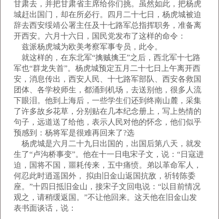
甘肃去，并把甘肃省主席给你们挑。虽然如此，把杨虎
城赶出国门，却在所必行。四月二十七日，杨虎城被迫
辞去西安绥靖公署主任及十七路军总指挥职务，准备离
开西安。六月十六日，国民党发布了这样的命令：
兹派杨虎城为欧美考察军事专员，此令。
就这样的，在东北军“擒贼擒王”之后，西北军十七路
军也“群龙失首”。杨虎城预定五月二十七日上午离开西
安，消息传出，西安人民、十七路军部队、西安各救国
团体、各学校师生，都涌到机场，去送别他，很多人流
下眼泪。他到上海后，一些学生们还到终南山麓，采集
了许多故乡花草，分别贴在几本纪念册上，写上热情的
句子，远道送了给他，表示人民对他的怀念，他们似乎
预感到：杨将军是很难再回来了?选
杨虎城是六月二十九日出国的，出国后第八天，就发
生了“卢沟桥事变”。他在十一日电宋子文，说：“日寇进
迫，国将不国，噩耗传来，五中痛愤。弟以革命军人，
何忍此时逍遥国外， 拟由旧金山返国抗敌，祈转陈委
座。”十四日抵旧金山，接宋子文回电说：“以目前情况
观之，请稍缓返国。”不让他回来。这天他在旧金山发
表书面谈话，说：