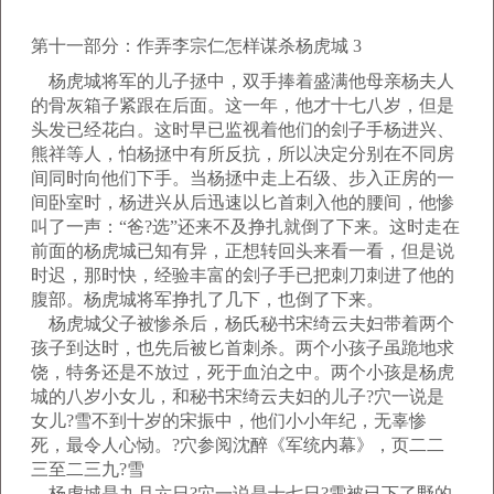
第十一部分：作弄李宗仁怎样谋杀杨虎城 3
杨虎城将军的儿子拯中，双手捧着盛满他母亲杨夫人
的骨灰箱子紧跟在后面。这一年，他才十七八岁，但是
头发已经花白。这时早已监视着他们的刽子手杨进兴、
熊祥等人，怕杨拯中有所反抗，所以决定分别在不同房
间同时向他们下手。当杨拯中走上石级、步入正房的一
间卧室时，杨进兴从后迅速以匕首刺入他的腰间，他惨
叫了一声：“爸?选”还来不及挣扎就倒了下来。这时走在
前面的杨虎城已知有异，正想转回头来看一看，但是说
时迟，那时快，经验丰富的刽子手已把刺刀刺进了他的
腹部。杨虎城将军挣扎了几下，也倒了下来。
杨虎城父子被惨杀后，杨氏秘书宋绮云夫妇带着两个
孩子到达时，也先后被匕首刺杀。两个小孩子虽跪地求
饶，特务还是不放过，死于血泊之中。两个小孩是杨虎
城的八岁小女儿，和秘书宋绮云夫妇的儿子?穴一说是
女儿?雪不到十岁的宋振中，他们小小年纪，无辜惨
死，最令人心恸。?穴参阅沈醉《军统内幕》，页二二
三至二三九?雪
杨虎城是九月六日?穴一说是十七日?雪被已下了野的