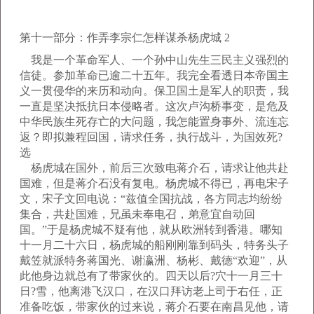
第十一部分：作弄李宗仁怎样谋杀杨虎城 2
我是一个革命军人、一个孙中山先生三民主义强烈的
信徒。参加革命已逾二十五年。我完全看透日本帝国主
义一贯侵华的来历和动向。保卫国土是军人的职责，我
一直是坚决抵抗日本侵略者。这次卢沟桥事变，是危及
中华民族生死存亡的大问题，我怎能置身事外、流连忘
返？即拟兼程回国，请求任务，执行战斗，为国效死?
选
杨虎城在国外，前后三次致电蒋介石，请求让他共赴
国难，但是蒋介石没有复电。杨虎城不得已，再电宋子
文，宋子文回电说：“兹值全国抗战，各方同志均纷纷
集合，共赴国难，兄虽未奉电召，弟意宜自动回
国。”于是杨虎城不疑有他，就从欧洲转到香港。哪知
十一月二十六日，杨虎城的船刚刚靠到码头，特务头子
戴笠就派特务蒋国光、谢瀛洲、杨彬、戴德“欢迎”，从
此他身边就总有了带家伙的。四天以后?穴十一月三十
日?雪，他离港飞汉口，在汉口拜访老上司于右任，正
准备吃饭，带家伙的过来说，蒋介石要在南昌见他，请