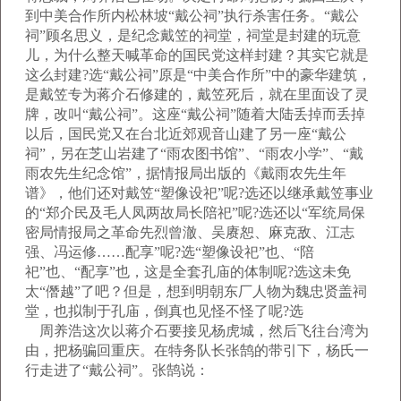
到中美合作所内松林坡“戴公祠”执行杀害任务。“戴公
祠”顾名思义，是纪念戴笠的祠堂，祠堂是封建的玩意
儿，为什么整天喊革命的国民党这样封建？其实它就是
这么封建?选“戴公祠”原是“中美合作所”中的豪华建筑，
是戴笠专为蒋介石修建的，戴笠死后，就在里面设了灵
牌，改叫“戴公祠”。这座“戴公祠”随着大陆丢掉而丢掉
以后，国民党又在台北近郊观音山建了另一座“戴公
祠”，另在芝山岩建了“雨农图书馆”、“雨农小学”、“戴
雨农先生纪念馆”，据情报局出版的《戴雨农先生年
谱》，他们还对戴笠“塑像设祀”呢?选还以继承戴笠事业
的“郑介民及毛人凤两故局长陪祀”呢?选还以“军统局保
密局情报局之革命先烈曾澈、吴赓恕、麻克敌、江志
强、冯运修……配享”呢?选“塑像设祀”也、“陪
祀”也、“配享”也，这是全套孔庙的体制呢?选这未免
太“僭越”了吧？但是，想到明朝东厂人物为魏忠贤盖祠
堂，也拟制于孔庙，倒真也见怪不怪了呢?选
周养浩这次以蒋介石要接见杨虎城，然后飞往台湾为
由，把杨骗回重庆。在特务队长张鹄的带引下，杨氏一
行走进了“戴公祠”。张鹄说：