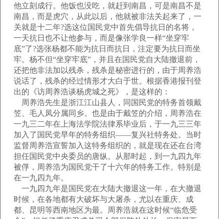
他立刻成行。他饭也没吃，就赶到南昌，可是南昌不是
南昌，而是虎穴，从此以后，他就被非法关起来了，一
关就是十二年?选这位国民党中首先倡导抗日的名将，
一天抗日也不让他参与，而是像张学良一样“坐穿牢
底”了?选张杨都不能为抗日而抗日，注定要为抗日而坐
牢。杨不但“坐穿牢底”，并且在国民党自大陆撤退前，
还把他非法加以残杀，残杀是秘密进行的，由于周养浩
说话了，残杀的经过情形才大白于世。根据香港报刊登
出的《访周养浩谈杨虎城之死》，是这样的：
周养浩先生是浙江江山县人，同国民党的特务首领戴
笠、毛人凤分属同乡。也是由于戴笠的介绍，周养浩在
一九三二年在上海法学院法律系毕业后，于一九三三年
加入了国民党早年的特务组织——复兴社特务处。当时
监督周养浩宣誓加入这特务组织的，就是现在还在台湾
担任国民党中央委员的唐纵。从那时起，到一九四九年
被俘，周养浩为国民党干了十六年的特务工作。特别是
在一九四九年。
一九四九年是国民党在大陆大撤退这一年，在大撤退
时候，在各地都有大破坏与大屠杀，尤以在重庆、成
都、昆明等西南地区为最。周养浩就在这时候“临危受