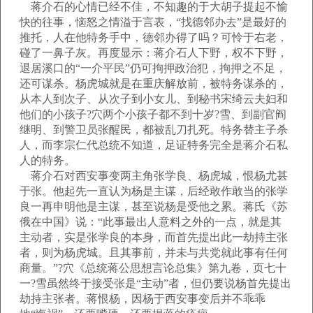
蒋介石的心情已经不佳，不知趣的于大胡子提起不愉
快的往事，恼怒之情溢于言表，“找德邻办去”是最好的
推托，人在他特务手中，德邻办得了吗？可怜于右老，
碰了一鼻子灰。再度显示：蒋介石人下野，权不下野，
退居溪口的“一介平民”仍可拘押政治犯，拘押之不足，
还可谋杀。杨虎城就是在重庆解放前，被特务谋杀的，
从本人到次子、从次子到小女儿、到秘书宋绮云夫妇和
他们的小孩子?穴两个小孩子都不到十岁?雪、到副官阎
继明、到警卫员张醒民，都被乱刀扎死。特务替主子杀
人，而李宗仁代总统不知道，足证特务完全是蒋介石私
人的特务。
蒋介石对西安事变两主角张学良、杨虎城，恨杨尤甚
于张。他起先一直认为杨是主谋，后经敢作敢当的张学
良一再申明他是主谋，甚至说杨是受他之累。蒋氏《苏
俄在中国》说：“此事最出人意料之外的一点，就是其
主动者，实是张学良的本身，而首先提出此一劫持主张
者，则为杨虎城。且其事前，并未与共党就此事有任何
商量。”?穴《总统蒋公思想言论总集》第九卷，页七十
一?雪虽然终于接受张是“主动”者，但仍要说杨首先提出
劫持主张者。蒋恨杨，因杨于西安事变后并不乖乖