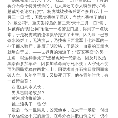
蒋介石命令特务残杀的，毛人凤还向杀人特务传示“蒋
总裁将会论功行赏”。杨虎城被残杀后两个多月?穴十一
月三十日?雪，国民党丢掉了重庆，当然也丢掉了他们
的“戴公祠”。重庆丢掉后的第二天?穴十二月一日?雪，
从被俘的“戴公祠”附近十一名警卫口里，得到了一点线
索，于是杨虎城的遗体就给挖掘了出来。因为脸上已被
镪水烧烂了，无法辨认，乃找来旧西北军十七路军的一
些干部来验尸，最后证明没错，于是这一血案的真相也
就曝白于世。——世界真的知道了：“西安事变”的另一
主角，就这样惨死了?选杨虎城一代豪杰，因反对政治
黑暗而参加革命；因参加革命而守死不变；因守死不变
而为国民党稳住西北江山；因要求蒋介石抗日救国而家
破人亡、长年坐牢后，又惨死刀下。他在青年时代，有
一首诗自誓：
西北山高水又长，
男儿岂能老故乡？
黄河后浪推前浪，
跳上浪头干一场?选
最后，他一世男儿，凶死他乡，在大干一场后，付出
了永远偿还不完的血债。在蒋介石兵败山倒之时，仍不