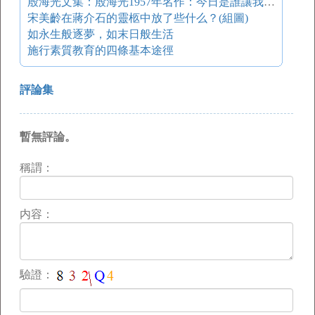
殷海光文集：殷海光1957年名作：今日是誰讓我們不能說真話分類
宋美齡在蔣介石的靈柩中放了些什么？(組圖)
如永生般逐夢，如末日般生活
施行素質教育的四條基本途徑
評論集
暫無評論。
稱謂：
内容：
驗證：