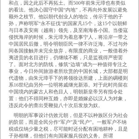
和点，因之此后不再拓土。而500年前朱元璋也有类似
的看法。他决心固守中国“内地”，不再向外发展以避免
额外之枝节。他以朝代创业人的地位，传示于他的子
孙，声称明军“永不征伐”的国家凡15个，这15个以朝鲜
与日本及安南（越南）领先，及至南海各小国。当倭寇
侵扰海岸的时候，朱元璋为着息事宁人，将沿岸一带之
中国居民后撤，明令明朝臣民一律不许泛海。不过与外
间各国接触并未完全放弃，有限度的商业，一般借着外
夷进贡的名目进行，仍继续不断，只是监视得严密罢
了。面对北方的防线，修筑“边墙”成为一种值得专注之
事业，今日外间旅游者所欣赏的中国长城，大部都是明
代遗物，由朱元璋手下的将领徐达所建，上面的碉楼则
系16世纪由另外一位明将戚继光新添。对于此时尚留在
中国境内的蒙古人和色目人，明朝新皇帝另有指令处
置：他们不得同种互婚，亦即是婚嫁必以汉人为对象，
违反此令的查出受鞭挞八十次后发放为奴。
明朝的军事设计仿效元朝，但是不以种族区分为社会
的阶层，而是全民分作“军户”及“民户”。一般军户不纳
税或仅纳少量之税，尽可能时还分配有困地耕种，且是
子孙相继，但他们有向国家服兵役的义务。所谓