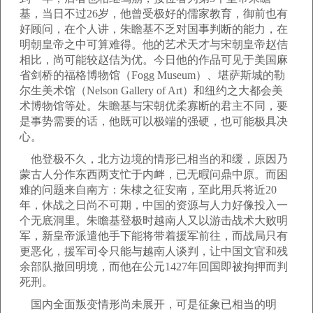
基，当日不过26岁，他曾受极好的儒家教育，御前也有
好顾问，在个人讲，朱瞻基不乏对国事判断的能力，在
明朝皇帝之中可算难得。他的艺术天才与宋朝皇帝赵佶
相比，尚可能较赵佶为优。今日他的作品可见于美国麻
省剑桥的福格博物馆（Fogg Museum）、堪萨斯城的勒
尔生美术馆（Nelson Gallery of Art）和纽约之大都会美
术博物馆等处。朱瞻基与宋朝优柔寡断的君主不同，要
是事势需要的话，他既可以极端的强硬，也可能极具决
心。
他登极不久，北方边境的情形已相当的和缓，原因乃
蒙古人分作东西两支忙于内衅，已无暇问鼎中原。而困
难的问题来自南方：朱棣之征安南，至此用兵将近20
年，休战之日尚不可期，中国的资源与人力好像投入一
个无底洞里。朱瞻基登极时越南人又以游击战术大败明
军，新皇帝派遣他手下能将带着援军前往，而战局只有
更恶化，援军司令只能与越南人谈判，让中国文官和残
余部队撤回明境，而他在公元1427年回国即被拘押而判
死刑。
国内全面叛变情形尚未展开，可是征象已相当的明