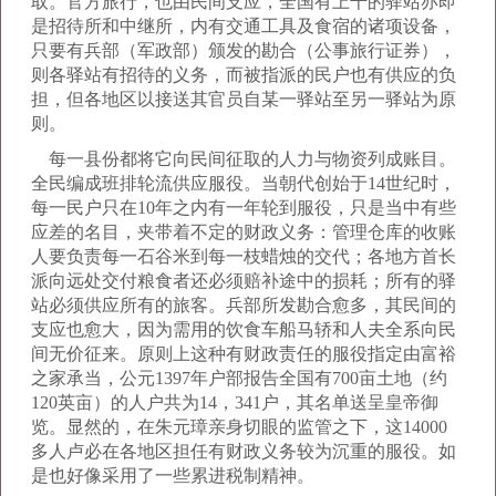
取。官方旅行，也由民间支应，全国有上千的驿站亦即
是招待所和中继所，内有交通工具及食宿的诸项设备，
只要有兵部（军政部）颁发的勘合（公事旅行证券），
则各驿站有招待的义务，而被指派的民户也有供应的负
担，但各地区以接送其官员自某一驿站至另一驿站为原
则。
每一县份都将它向民间征取的人力与物资列成账目。
全民编成班排轮流供应服役。当朝代创始于14世纪时，
每一民户只在10年之内有一年轮到服役，只是当中有些
应差的名目，夹带着不定的财政义务：管理仓库的收账
人要负责每一石谷米到每一枝蜡烛的交代；各地方首长
派向远处交付粮食者还必须赔补途中的损耗；所有的驿
站必须供应所有的旅客。兵部所发勘合愈多，其民间的
支应也愈大，因为需用的饮食车船马轿和人夫全系向民
间无价征来。原则上这种有财政责任的服役指定由富裕
之家承当，公元1397年户部报告全国有700亩土地（约
120英亩）的人户共为14，341户，其名单送呈皇帝御
览。显然的，在朱元璋亲身切眼的监管之下，这14000
多人卢必在各地区担任有财政义务较为沉重的服役。如
是也好像采用了一些累进税制精神。