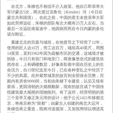
在北方，朱棣也不相信不介入政策。他自己即亲率大
军讨蒙古5次，两次渡过克鲁伦（Kerulen）河（今日在
蒙古共和国境）。在此之前，中国的君主未曾亲率大军
如此劳师远征，朱棣的部队每次大概有25万人左右。当
最后一次远征南返途中，他因病而死在今日内蒙的多伦
诺尔附近。
重建北京的宫庭与城垣，在他督导之下经营了12年，
使用的匠人达10万，劳工达百万，城垣高40英尺，周围
14英里，直到1962年因为疏畅市区的交通，这城墙才被
拆除，今日只有前门和地安门，两座像堡垒式的建筑依
然存在，上有碉楼数层，好像表彰着中国在历史上的生
命活力，自15世纪迄至今日，已在各种变乱之中经历了
不少的风霜。此外紫禁城里的故宫则全部保全完整，宫
殿内有房舍9000间，当初由朱棣下令建造，以后又续有
新添，更因清朝的大规模翻新，现有的故宫成了中国传
统建筑最大规模的现物陈列。有了这些，经营明朝的第
三个皇帝又修正朱元璋的设计：他于公元1421年移都北
京，将南京称为“留都”；由蒙古人创建的南北大运河，
朱棣也将之重造，既将河道掘深，又加筑闸坝以增进其