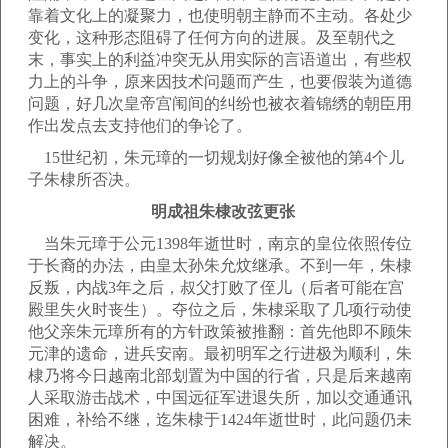
靠着文化上的凝聚力，也使明朝主静而不主动。各处少
变化，这种形态阻碍了任何方向的进展。及至朝代之
末，事实上的利益冲突无从用实际的言语道出，有些权
力上的斗争，原来因技术问题而产生，也要假装为道德
问题，好几次皇帝宫闱间的纠纷也被衣着锦绣的朝臣用
作出发点去支持他们的争论了。
15世纪初，朱元璋的一切规划好像全被他的第4个儿
子朱棣所否决。
明成祖朱棣改弦更张
当朱元璋于公元1398年逝世时，南京的皇位依照传位
于长裔的办法，由皇太孙朱允炆继承。不到一年，朱棣
反叛，内战3年之后，叔父打败了侄儿（后者可能在宫
殿里失火时丧生）。夺位之后，朱棣采取了几项行动使
他父亲朱元璋所有的方针政策被推翻：首先他即不顾朱
元津的遗命，进兵安南。最初明军之行进极为顺利，朱
棣乃将今日越南北部划置为中国的行省，只是后来越南
人采取游击战术，中国远征军进退失所，加以交通通讯
困难，补给不继，迄朱棣于1424年逝世时，此问题仍未
解决。