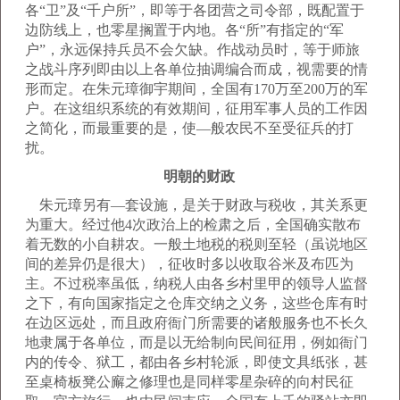
各“卫”及“千户所”，即等于各团营之司令部，既配置于
边防线上，也零星搁置于内地。各“所”有指定的“军
户”，永远保持兵员不会欠缺。作战动员时，等于师旅
之战斗序列即由以上各单位抽调编合而成，视需要的情
形而定。在朱元璋御宇期间，全国有170万至200万的军
户。在这组织系统的有效期间，征用军事人员的工作因
之简化，而最重要的是，使—般农民不至受征兵的打
扰。
明朝的财政
朱元璋另有—套设施，是关于财政与税收，其关系更
为重大。经过他4次政治上的检肃之后，全国确实散布
着无数的小自耕农。一般土地税的税则至轻（虽说地区
间的差异仍是很大），征收时多以收取谷米及布匹为
主。不过税率虽低，纳税人由各乡村里甲的领导人监督
之下，有向国家指定之仓库交纳之义务，这些仓库有时
在边区远处，而且政府衙门所需要的诸般服务也不长久
地隶属于各单位，而是以无给制向民间征用，例如衙门
内的传令、狱工，都由各乡村轮派，即使文具纸张，甚
至桌椅板凳公廨之修理也是同样零星杂碎的向村民征