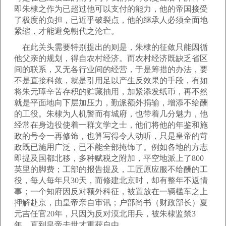
即朱棣之作为已超过他可以支付的能力，他的帝国接受
了极度的负担，已近乎破裂点，他的继承人必须全面地
紧缩，才能避免朝代之沦亡。
在此关头需要特别提出的则是，朱棣的征敛只能因循
他父亲的规划，得自农村经济。而农村经济既缺乏省区
间的联系，又无各行业间的经营，于是筹措的办法，要
不是直接科敛，就是引用足以产生反效果的手段，有如
将朱元璋辛苦存积的贮藏抽用，加紧添发纸币，再不然
就是平面地向下层加压力，勤派额外捐输，增添不给酬
的工役。朱棣为人机警而有城府，也带着几分魅力，他
经常在身边役使着一群文学之士，他们将他的年鉴和施
政的号令一再修饰，也算写得令人动听，只是皇帝的苛
政既已施用广泛，已不能全部掩饰了。例如各地的方志
即提及国都北移，多种赋税之附加，平空地派上了800
英里的脚费；工部的报告提及，工匠原应服不给酬的工
役，每人每年只30天，而修建北京时，却有整年不返情
事；一个知府因反对额外科征，被置放在一辆槛车之上
押解赴京，由皇帝亲自审讯；户部尚书（财政部长）夏
元吉任官20年，只因为反对漠北用兵，被朱棣监禁3
年，直到皇帝去世才重获自由。