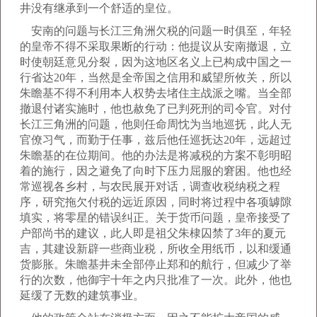
井没有继承到一个舒适的皇位。
安南的问题与长江三角洲欠税的问题一时俱至，年轻
的皇帝不得不采取果断的行动：他提议从安南撤退，立
时使朝廷意见分裂，因为这地区名义上已构成中国之一
行省达20年，当然是全帝国之信用和威望所攸关，所以
朱瞻基不得不利用本人权势去堵住主战派之嘴。当全部
撤退付诸实施时，他也赦免了已判死刑的司令官。对付
长江三角洲的问题，他则任命周忱为当地巡抚，此人无
官僚习气，而勤于任事，兹后他任巡抚达20年，远超过
朱瞻基的在位期间。他的办法是将减税的方案不彰明昭
着的施行，因之避免了向时下压力屈服的窘困。他也经
常巡视各乡村，与农民展开对话，调查收税纳税之程
序，研究拖欠付税的远近原因，同时将过程中各项罅隙
填实，将零星的错误纠正。关于货币问题，皇帝接受了
户部尚书的建议，此人即是祖父朱棣囚禁了3年的夏元
吉，其建设新辟一些商业税，所收全用纸币，以和缓通
货膨胀。朱瞻基井未全部停止郑和的航行，但减少了举
行的次数，他御宇十年之内只批准了一次。此外，他也
延缓了无数的建筑事业。