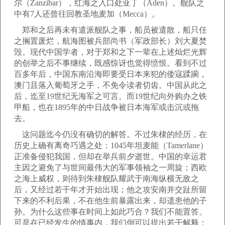
尔（Zanzibar），红海之入口处亚丁（Aden）。舰队之
中有7人还曾往回教圣地麦加（Mecca）。
郑和之后再未有遣派舰队之事，船员被遣散，船只任
之搁置废烂，航海图被兵部尚书（军政部长）刘大夏焚
毁。现代中国学者，对于郑和之下一辈在上述灿烂光辉
的创举之后不事继续，既感惊讶也觉得愤恨。看到不过
百多年后，中国东南沿海即要受日本来犯的倭寇蹂躏，
澳门且落入葡萄牙之手，不免令读者切齿。中国从此之
后，迄至19世纪无海军之可言。而19世纪向外购办之铁
甲船，也在1895年的中日战争被日本海军或击沉或拖
去。
这问题迄今仍没有确切的解答。不过朱棣的经历，在
历史上确有离奇巧遇之处：1045年坦麦能（Tamerlane）
正准备侵犯我国，但却在举兵前夕逝世。中国的幸运君
主因之避免了与世间最伟大的军事领袖之一周旋；西欧
之海上威权，则待到朱棣舰队耀武于南海纵横无敌之
后，又经过若干年才开始出现；他之攻安南并交趾所留
下来的不利后果，不在他生前暴露出来，却遗患他的子
孙。为什么这些事在时间上如此巧合？我们不能置答。
可是在已经发生的情事内，我们倒可以提出若干解释：