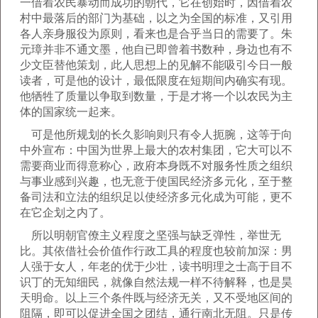
一借着农民暴动而成功的朝代，它在创始时，因借着农
村中最落后的部门为基础，以之为全国的标准，又引用
各人亲身服役为原则，看来也是合乎当日的需要了。朱
元璋并非不通文墨，他自已即曾着书数种，身边也有不
少文臣替他策划，此人思想上的见解不能吸引今日一般
读者，可是他的设计，最低限度在短期间内确实有现。
他牺牲了质量以争取到数量，于是才将一个以农民为主
体的国家统一起来。
可是他所规划的长久影响则只有令人扼腕，这等于向
中外宣布：中国为世界上最大的农村集团，它大可以不
需要商业而得意称心，政府本身既不对服务性质之组织
与事业感到兴趣，也无意于使国民经济多元化，至于整
备司法和立法的组织足以使经济多元化成为可能，更不
在它企划之内了。
所以明朝官僚主义程度之坚强与缺乏弹性，举世无
比。其依借社会价值作行政工具的程度也较前加深：男
人强于女人，年老的优于少壮，读书明理之士高于目不
识丁的无知细民，就像自然法规一样不待解释，也是昊
天明命。以上三个条件既与经济无关，又不受地区间的
阻隔，即可以促进全国之团结，通行南北无阻。只是传