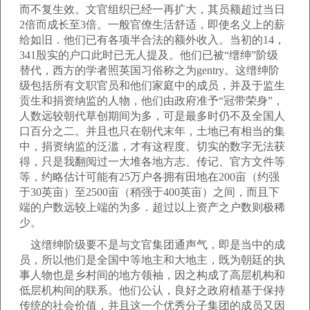
而不复生效。文官组织已经一再扩大，其员额超过当日
2倍而成长至3倍。一般官僚生活舒适，即使名义上的薪
给如旧．他们已有各项半合法的额外收入。当初的14，
341殷实的户口此时已无人提及。他们已被“缙绅”阶级
替代，西方的学者照英国习俗称之为gentry。这缙绅阶
级包括所有文职官员和他们家庭中的成员，并及于监生
贡生和捐资纳监的人物，他们由政府准予“冠带荣身”，
人数远较朝代草创期间为多，可是最多时仍不及全国人
口百分之二。并且也只在朝代末年，土地已有相当的集
中，捐资纳监的泛滥，才有这程度。切实的数字无法获
得，只是我翻阅过一大堆各地方志、传记、官方文件等
等，约略估计可能有25万户各拥有田地在200亩（约强
于30英亩）至2500亩（稍强于400英亩）之间，而且下
端的户数远较上端的为多．超过以上资产之户数则极稀
少。
这缙绅阶级要不是与文官集团通声气，即是当中的成
员，所以他们是全国中等地主和大地主，既为朝廷的执
事人物也是乡村间的地方领袖，因之构成了高层机构和
低层机构间的联系。他们公认，良好之政府植基于保持
传统的社会价值，并且这一个优秀分子集团的成员又因