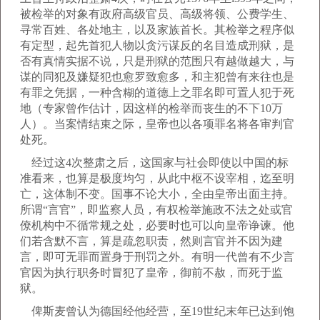
被检举的对象有政府高级官员、高级将领、公费学生、
寻常百姓、各处地主，以及家族首长。其检举之程序似
有定型，起先首犯人物以贪污谋反的名目造成刑狱，是
否有真情实据不说，只是刑狱的范围只有越做越大，与
谋的同犯及嫌疑犯也愈罗致愈多，和主犯曾有来往也是
有罪之凭据，一种含糊的道德上之罪名即可置人犯于死
地（专家曾作估计，因这样的检举而丧生的不下10万
人）。当案情结束之际，皇帝也以各项罪名将各审判官
处死。
经过这4次整肃之后，这国家与社会即使以中国的标
准看来，也算是极度均匀，从此中枢不设宰相，迄至明
亡，这体制不变。国事不论大小，全由皇帝出面主持。
所谓“言官”，即监察人员，有权检举施政不法之处或官
僚机构中不循常规之处，必要时也可以向皇帝诤谏。他
们若含默不言，算是疏忽职责，然则言官并不因为建
言，即可无罪而置身于刑罚之外。有明一代曾有不少言
官因为执行职务时冒犯了皇帝，御前不赦，而死于监
狱。
俾斯麦曾认为德国经他经营，至19世纪末年已达到饱