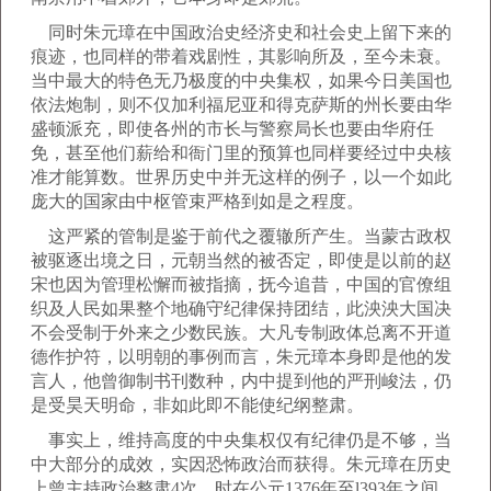
同时朱元璋在中国政治史经济史和社会史上留下来的
痕迹，也同样的带着戏剧性，其影响所及，至今未衰。
当中最大的特色无乃极度的中央集权，如果今日美国也
依法炮制，则不仅加利福尼亚和得克萨斯的州长要由华
盛顿派充，即使各州的市长与警察局长也要由华府任
免，甚至他们薪给和衙门里的预算也同样要经过中央核
准才能算数。世界历史中并无这样的例子，以一个如此
庞大的国家由中枢管束严格到如是之程度。
这严紧的管制是鉴于前代之覆辙所产生。当蒙古政权
被驱逐出境之日，元朝当然的被否定，即使是以前的赵
宋也因为管理松懈而被指摘，抚今追昔，中国的官僚组
织及人民如果整个地确守纪律保持团结，此泱泱大国决
不会受制于外来之少数民族。大凡专制政体总离不开道
德作护符，以明朝的事例而言，朱元璋本身即是他的发
言人，他曾御制书刊数种，内中提到他的严刑峻法，仍
是受昊天明命，非如此即不能使纪纲整肃。
事实上，维持高度的中央集权仅有纪律仍是不够，当
中大部分的成效，实因恐怖政治而获得。朱元璋在历史
上曾主持政治整肃4次，时在公元1376年至l393年之间，