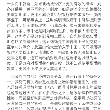
一去而不复返，如果要构成经济上更为有效的组织，则
必须采用一种不同的会计制度，如是则整个文官集团都
要重新训练，更用不着说要组织银行培养带服务性质的
事业了。可是事实上，这时候明朝政府手中所掌握到货
币工具，即令维持现状，仍属牵强。虽有朱瞻基和夏元
吉的方案，纸币还是因为印刷过多，逐渐被人拒绝使
用。这弊病还要追究到元朝上面去，自先朝滥发纸币，
即忽略了制造银钱，这五铢钱是中国传统上民间交易下
至乡村的媒介，及至白银大量输入于中国，民间即用碎
银作为交换工具，流通既久，明政府不仅无法禁止私人
交易之用银，连它自己的财政单位也逐渐地以银为本
位，于是政府对货币整个的失控，既不知道使用货币的
数量，更谈不上接济操纵其流通了。
明政府与自然经济的力量分离，是它行政上的特色之
一。其衙门机关既缺乏在业务上增加活动范围的力量，
也只好强调儒教的意识形态，而且其施用政治上的威权
也愈来愈过火了。在许多情形之下，这政治威权带着负
性格，而甚至影响到皇帝之使用特权。皇帝可以处罚任
何官僚或一群的官僚，可是他极难提拔一个亲信或者令
之任要职，他可以在现行法令之中批准例外情事，可是