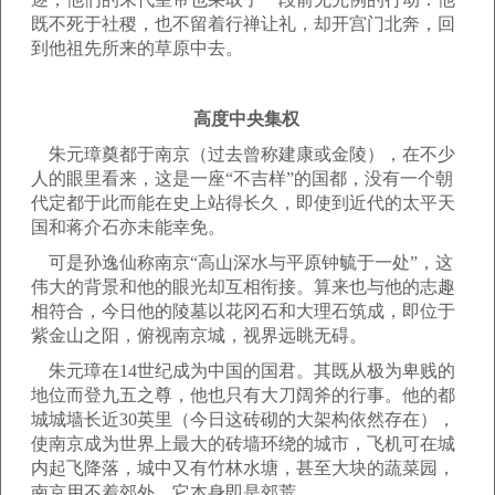
既不死于社稷，也不留着行禅让礼，却开宫门北奔，回
到他祖先所来的草原中去。
高度中央集权
朱元璋奠都于南京（过去曾称建康或金陵），在不少
人的眼里看来，这是一座“不吉样”的国都，没有一个朝
代定都于此而能在史上站得长久，即使到近代的太平天
国和蒋介石亦未能幸免。
可是孙逸仙称南京“高山深水与平原钟毓于一处”，这
伟大的背景和他的眼光却互相衔接。算来也与他的志趣
相符合，今日他的陵墓以花冈石和大理石筑成，即位于
紫金山之阳，俯视南京城，视界远眺无碍。
朱元璋在14世纪成为中国的国君。其既从极为卑贱的
地位而登九五之尊，他也只有大刀阔斧的行事。他的都
城城墙长近30英里（今日这砖砌的大架构依然存在），
使南京成为世界上最大的砖墙环绕的城市，飞机可在城
内起飞降落，城中又有竹林水塘，甚至大块的蔬菜园，
南京用不着郊外，它本身即是郊荒。