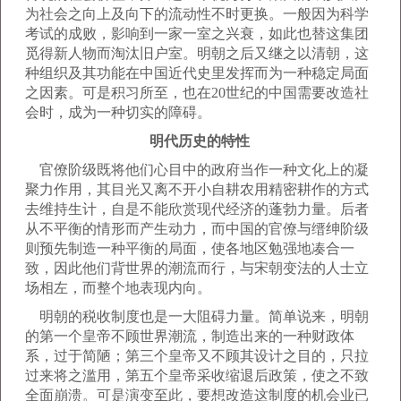
为社会之向上及向下的流动性不时更换。一般因为科学
考试的成败，影响到一家一室之兴衰，如此也替这集团
觅得新人物而淘汰旧户室。明朝之后又继之以清朝，这
种组织及其功能在中国近代史里发挥而为一种稳定局面
之因素。可是积习所至，也在20世纪的中国需要改造社
会时，成为一种切实的障碍。
明代历史的特性
官僚阶级既将他们心目中的政府当作一种文化上的凝
聚力作用，其目光又离不开小自耕农用精密耕作的方式
去维持生计，自是不能欣赏现代经济的蓬勃力量。后者
从不平衡的情形而产生动力，而中国的官僚与缙绅阶级
则预先制造一种平衡的局面，使各地区勉强地凑合一
致，因此他们背世界的潮流而行，与宋朝变法的人士立
场相左，而整个地表现内向。
明朝的税收制度也是一大阻碍力量。简单说来，明朝
的第一个皇帝不顾世界潮流，制造出来的一种财政体
系，过于简陋；第三个皇帝又不顾其设计之目的，只拉
过来将之滥用，第五个皇帝采收缩退后政策，使之不致
全面崩溃。可是演变至此，要想改造这制度的机会业已