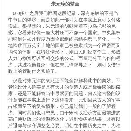
朱元璋的擘画
600多年之后我们翻阅这段纪录，深有感触的不是当
中节目的详尽，而是如此一部计划在事实上竟可以付诸
实施。很显然的，朱元璋的明朝带着不少乌托邦的色
彩，它看来好像一座大村庄而不像一个国家。中央集权
能够到达如此程度乃因全部组织与结构都已简化，一个
地跨数百万英亩土地的国家已被整肃成为一个严密而又
均匀的体制，在特殊情形下，则由民间经济作主，形成
人力与物资可以互相交换的公式，而厘定分工合作的程
序，其过程虽复杂，但在朱元璋督导之下，则可以借行
政上的管制付之实施了。
仅是对朱元津的褒贬还不能全部解释此中的奥妙。不
管说设计人确实是具有天才的创造人或是极毒辣的阴谋
家，还是不能解答当中最紧要的问题：何以这古怪的设
计竟能在事实上通行？这样看来，元朝因蒙古人的军事
占领而留下的复杂情形，必已超过我们一般的了解程
序。同时我们也可想见，由于宋朝以经济方面最前进的
部门使财政上的资源整体化，遇到惨痛的结果，才有以
后退却与保守调整之必要。明朝在中国历史之中，为唯