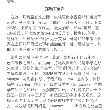
效率。
郑和下南洋
在这一切纷至沓来之际，朱棣更命令宦官郑和屡次下
南洋。第一次航行发动于1405年，计有大船62只，小船
225艘，上载军民27800人，最大的船，长440英尺，宽
186英尺，即次级之船亦有370英尺长，横宽150英尺。
这样的巨船只见于书刊不见于实物，可是1957年考古学
家在当日船厂附近发现有船舶舵等一桩，经过估计，其
舵叶之高宽都应当在20英尺以上。
郑和曾前后下南洋7次，最后一次航行于1432年间，
已在朱棣之身后。在后面主持此次派遣的乃是朱棣之孙
朱瞻基，明朝的第5个皇帝。平均计算起来，这7次航行
中每次费时20个月。这舰队曾在马六甲海峡（Malacca
Straight）与海盗作战，干预爪哇（Java）之内政，擒获
锡兰（Ceylon）国王（今日之斯里兰卡Sri Lanaka，企图
劫夺郑和之船只），发解南京听讯，又劝说了好几十个
国王与酋领向中国进贡，有些国王还亲来中国观光。这
舰队巡弋于印度洋，派遣分队前往主要航线之外的地
方，从波斯湾到荷姆兹（Hormuz），非洲海岸之桑吉巴