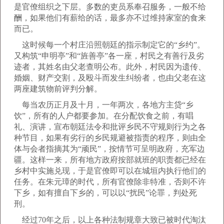
是官僚组织之下层。多数的吏员系奉召服务，一般不给
酬，如果他们有薪给的话，最多亦不过维持家室的食来
而已。
这时候每一个村庄沿照朝廷的指示制定它的“乡约”。
又构筑“申明亭”和“旌善亭”各一座，村民之有善行及劣
迹者，其姓名由父老查明公布。此外，村民因为遗传、
婚姻、财产交割，及殴斗而发生纠纷者，也由父老在这
两座建筑物前评判分解。
每当农历正月及十月，一年两次，各地方主贷“乡
饮”，所有的人户都要参加。在分配饮食之前，有唱
礼、演讲，宣布朝廷法令和批评乡民不守规则行为之各
种节目，如果有劣行的乡民规避被指责的程序，则由全
体与会者指摘其为“顽民”，按情节可呈明政府，充军边
疆。这样一来，所有地方政府按部就班的职责都已经在
乡村中实施兑现，于是官僚即可以在城垣内执行他们的
任务。在朱元璋的时代，所有官僚除非特准，否则不许
下乡，如有擅自下乡的，可以以“扰民”论罪，判处死
刑。
经过70年之后，以上各种法制规章大致已被时代淘汰