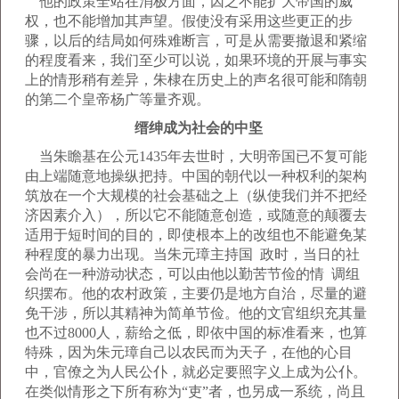
他的政策全站在消极方面，因之不能扩大帝国的威
权，也不能增加其声望。假使没有采用这些更正的步
骤，以后的结局如何殊难断言，可是从需要撤退和紧缩
的程度看来，我们至少可以说，如果环境的开展与事实
上的情形稍有差异，朱棣在历史上的声名很可能和隋朝
的第二个皇帝杨广等量齐观。
缙绅成为社会的中坚
当朱瞻基在公元1435年去世时，大明帝国已不复可能
由上端随意地操纵把持。中国的朝代以一种权利的架构
筑放在一个大规模的社会基础之上（纵使我们并不把经
济因素介入），所以它不能随意创造，或随意的颠覆去
适用于短时间的目的，即使根本上的改组也不能避免某
种程度的暴力出现。当朱元璋主持国 政时，当日的社
会尚在一种游动状态，可以由他以勤苦节俭的情 调组
织摆布。他的农村政策，主要仍是地方自治，尽量的避
免干涉，所以其精神为简单节俭。他的文官组织充其量
也不过8000人，薪给之低，即依中国的标准看来，也算
特殊，因为朱元璋自己以农民而为天子，在他的心目
中，官僚之为人民公仆，就必定要照字义上成为公仆。
在类似情形之下所有称为“吏”者，也另成一系统，尚且