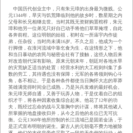
中国历代创业主中，只有朱元璋的出身最为微贱。公
元1344年，旱灾与饥荒降临到他的故乡时，数星期之内
父母和长兄相继去世。当时其既无资财购置棺椁，朱元
璋和他另一位弟兄只好自已动手将他们草草掩埋，自此
各奔前程。这位明朝的始祖，初时在一所庙宇内作徒
弟，任杂役，当时尚未满16岁。不久之后，他成为一个
行脚僧，在淮河流域中靠乞食为生，在这情形之下，他
和当日暴动的农民与秘密会社有了接触，这些人物后来
对改造朝代深有影响。原来元朝末年，朝廷对各地水旱
的灾荒缺乏适当的处置：经营水利的大工程则纠集了多
数的劳工，其待遇也没有保障；元军的各将领则钩心斗
角，各不相让。于是各种条件都使当日胸怀大志的草莽
英雄满觉得时间业已成熟，乃是兴兵发难的最好机会。
朱元璋无师自通，又善于玩弄人物，于是仗着自己的组
织才干，将各种因素收集综合起来。他花了12年的功
夫，既经过忘命的战斗又靠胸中的计谋，终将其他诸人
所掌握的地盘接收归并，从今之后他的名位已无可抗
衡。公元1368年他所控制的长江流域已是固若金汤，于
是正式宣布明朝的诞生。蒙古人的元朝毫不费力地被除
逐，他们的末代皇帝也采取了一段前无先例的行动：他