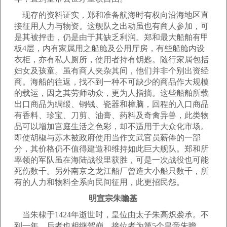
现存的资料证实，郑和准备航海时有权向沿海地区直
接征用人力与物资。这舰队之出动虽也有商人参加，可
是其被抨击，仍是由于其缺乏利润。郑和最大船舶有甲
板4层，内有家属用之船舱及公用厅房，有些船舱内设
衣柜，亦有私人厕所，使用者持有钥匙。随行家属包括
妇女及孩童。虽有商人夹杂其间，他们并非个别出资经
商。海船的往返，找不到一种不可缺少的商品作大规模
的载运，因之其劳师动众，更为人指摘。这些船舶所载
出口商品为绸缎、铜钱、瓷器和樟脑，回程的入口商品
有香料、珍宝、刀剪、油膏、药料及奇禽异兽，此类物
品可以增加宫庭生活之色彩，却不适用于大众化市场。
即使胡椒与苏木被政府使用当作文武官员薪俸的一部
分，其价格仍不值得建造和维持如此巨大舰队。郑和所
率领的军队虽在海陆战役里获胜，可是一次战役也可能
死伤数千。另外南京之龙江船厂曾造大小船只数千，所
有的人力和物料全系向民间征用，此更招民怨。
明宣宗朱瞻基
当朱棣于1424年逝世时，皇位由太子朱高炽袭承。不
到一年，后者也相继驾崩，接位者为第5个皇帝朱瞻