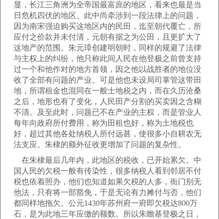
显，长江三角洲为全帝国最富庶的地区，看来也最是当
日危机四伏的地区。此中尚牵涉到一段法律上的问题，
因为南宋强迫购买这地区内的民田，迄至朝代覆亡，所
应付之价款并未付清，元朝有据之为公田，且更扩大了
这地产的范围。朱元璋创建明朝时，同样的规避了法律
与主权上的纠纷，他只称此间人民在他登极之前曾支持
过一个和他作对的地方首领，因之他以战胜者的地位没
收了全部有问题的产业。可是他也未设局司掌管这带田
地，所谓租金也混同在一般士地税之内，而在久历沧桑
之后，地形也有了变化，人民田产分割的买卖因之含糊
不清。及至此时，问题已不在产业的主权，而是管业人
每年向政府所付费用，称为田租也好，称为土地税也
好，超过其他各处纳税人所付远甚，使很多小自耕农无
法支应。朱棣的额外征收更增加了问题的复杂性。
在朱棣最后几年内，此地区的税收，已开始累欠。中
国人民的欠税一般有传染性，很多纳税人看到邻居不付
税也依着照办，他们也知道如果欠税的人多，衙门别无
他法，只有将一部豁免，于是无论有力摊付与否，他们
都同样地拖欠。公元1430年苏州府一府即欠税达800万
石，是为此地三年应缴的额数。所以朱瞻基登极之日，