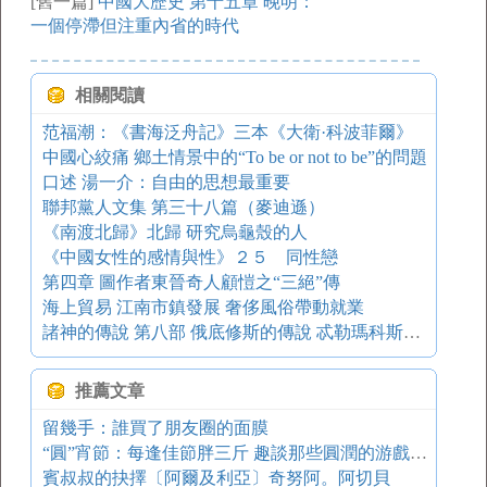
[舊一篇]
中國大歷史 第十五章 晚明：
一個停滯但注重內省的時代
相關閱讀
范福潮：《書海泛舟記》三本《大衛·科波菲爾》
中國心絞痛 鄉土情景中的“To be or not to be”的問題
口述 湯一介：自由的思想最重要
聯邦黨人文集 第三十八篇（麥迪遜）
《南渡北歸》北歸 研究烏龜殼的人
《中國女性的感情與性》２５ 同性戀
第四章 圖作者東晉奇人顧愷之“三絕”傳
海上貿易 江南市鎮發展 奢侈風俗帶動就業
諸神的傳說 第八部 俄底修斯的傳說 忒勒瑪科斯在斯巴達
推薦文章
留幾手：誰買了朋友圈的面膜
“圓”宵節：每逢佳節胖三斤 趣談那些圓潤的游戲角色 游戲葡萄
賓叔叔的抉擇〔阿爾及利亞〕奇努阿。阿切貝