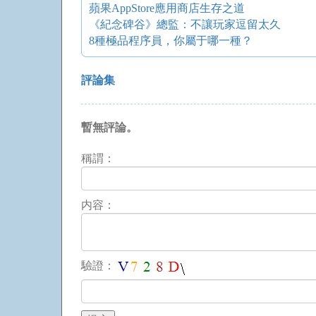
蘋果AppStore應用商店生存之道
《紀念碑谷》總監：不讓玩家逗留太久
8種極品程序員，你屬于哪一種？
評論集
暫無評論。
稱謂：
内容：
驗證：