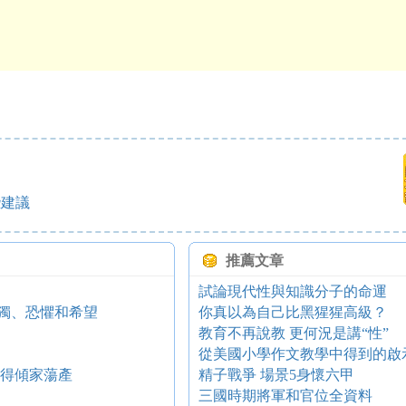
些建議
推薦文章
試論現代性與知識分子的命運
孤獨、恐懼和希望
你真以為自己比黑猩猩高級？
教育不再說教 更何況是講“性”
從美國小學作文教學中得到的啟
被罚得傾家蕩產
精子戰爭 場景5身懷六甲
三國時期將軍和官位全資料