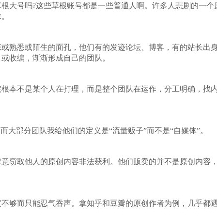
草根大号吗?这些草根账号都是一些普通人啊。许多人悲剧的一个
沫。
张或熟悉或陌生的面孔，他们有的发迹论坛、博客，有的站长出
，或收编，渐渐形成自己的团队。
实根本不是某个人在打理，而是整个团队在运作，分工明确，找
而大部分团队我给他们的定义是“流量贩子”而不是“自媒体”。
肆意窃取他人的原创内容非法获利。他们贩卖的并不是原创内容
度不够而只能忍气吞声。拿知乎和豆瓣的原创作者为例，几乎都