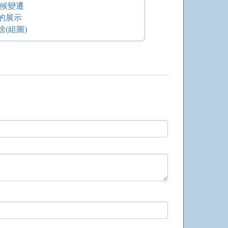
氣候變遷
的展示
(組圖)