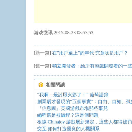
游戏微讯 2015-08-23 08:53:53
[新一篇]
在”用戶至上”的年代 究竟啥是用戶？
[舊一篇]
獨立開發者：給所有游戲開發者的一
相關閱讀
“我啊，最討厭火影了！” 葡萄語錄
創業后才發現的“五個事實”：自由、自知、
『信息圖』英國游戲市場那些事兒
編程還是被編程？這是個問題
根據 Chinajoy 游戲展新規定，這些人都得
交互 如何打造優良的人機關系