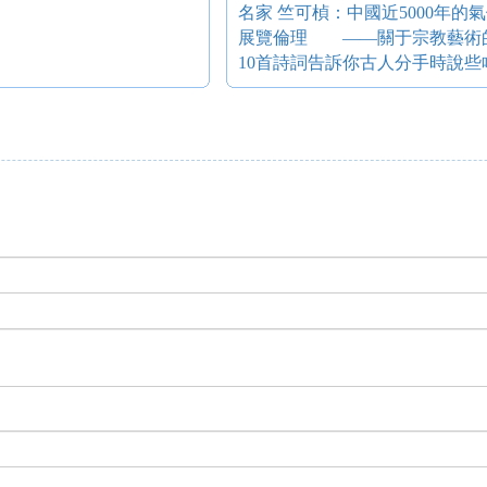
名家 竺可楨：中國近5000年的
展覽倫理 ——關于宗教藝術
10首詩詞告訴你古人分手時說些啥