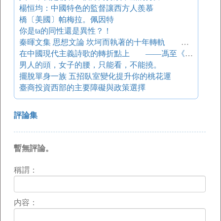
楊恒均：中國特色的監督讓西方人羨慕
橋〔美國〕帕梅拉。佩因特
你是ta的同性還是異性？！
秦暉文集 思想文論 坎坷而執著的十年轉軌
在中國現代主義詩歌的轉折點上 ——馮至《十四行集》論
男人的頭，女子的腰，只能看，不能撓。
擺脫單身一族 五招臥室變化提升你的桃花運
臺商投資西部的主要障礙與政策選擇
評論集
暫無評論。
稱謂：
内容：