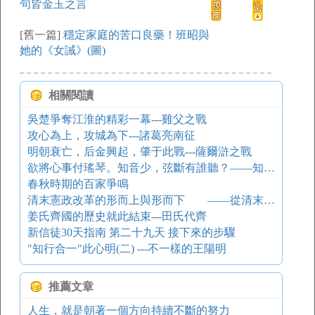
句皆金玉之言
[舊一篇]
穩定家庭的苦口良藥！班昭與
她的《女誡》(圖)
相關閱讀
吳楚爭奪江淮的精彩一幕---雞父之戰
攻心為上，攻城為下---諸葛亮南征
明朝衰亡，后金興起，肇于此戰---薩爾滸之戰
欲將心事付瑤琴。知音少，弦斷有誰聽？——知音向誰覓？
春秋時期的百家爭鳴
清末憲政改革的形而上與形而下 ——從清末地方自治運動談起
姜氏齊國的歷史就此結束---田氏代齊
新信徒30天指南 第二十九天 接下來的步驟
"知行合一"此心明(二) ---不一樣的王陽明
推薦文章
人生，就是朝著一個方向持續不斷的努力