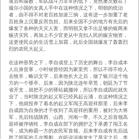
落后和腐败，军队战斗力非常的低下，竟然屡次败在了
撮尔小国的女真人手中在这种情况之下，明朝的统治
者，由不得不对老百姓加派三饷，这有进一步加重了老
百姓身上沉重反而负担。后来全国不少的地方有先后的
爆发了各种的天灾人害，而明朝又拿不出足够的银两来
赈济灾民，再加上不少官吏从中克扣人民的赈灾物资，
这更使民众的生活雪上加霜，此后全国就爆发了轰轰烈
烈的农民大起义。
在这种形势之下，李自成登上了历史的舞台，李自成本
人出身贫寒，小时候曾经因为家里穷，所以不得不给人
去牧羊，略识文字，后来他长大之后，做了银川这个地
方的一个驿卒。后来，因为陕北连年旱荒，朝廷为了节
省开支，就把不少的驿站裁撤掉，所以李自成因此就失
业了，当时陕北的起义军已经风起云涌，在这种情况之
下，他就投奔了着名的起义军闯王高迎祥那里，后来李
自成因为自身的才干收到了高迎祥的重用，被封为大将
军，先后转战陕西、山西、河南一带。不久之后首领高
迎祥被俘牺牲，李自成在部下的拥护之下承袭了闯王名
号，成为称霸一方的农民军首领。后来李自成有先后战
胜了明军的几次围剿，在听说河南发生了旱灾之后，李