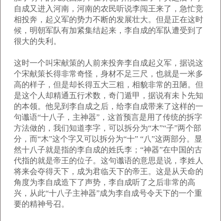
自成又进入河南，河南的农民听说李闯王来了，急忙竞
相投奔，起义军的势力不断的发展壮大。但是正在这时
候，明朝军队有加紧集结起来，李自成的军队遭受到了
很大的失利。
这时一个叫宋献策的人前来投奔李自成起义军，据说这
个宋献策长得非常奇怪，身材不足三尺，也就是一米多
高的样子，但是却长得五大三粗，相貌非常的丑陋。但
是这个人却精通五行术数，奇门遁甲，据说有未卜先知
的本领。他见到李自成之后，给李自成带来了这样的一
句谶语“十八子，主神器”，这首预言是用了传统的拆字
方法做的，我们知道李字，可以拆分为“木”“子”两个部
分，而“木”这个字又可以拆分为“十” “八”这两部分。显
然十八子就是指的李自成的姓氏李；“神器”在中国的古
代指的就是帝王的位子。这句谶语的意思是说，李姓人
将来会夺得天下，成为君临天下的帝王。这是从天命的
角度为李自成造下了声势，李自成听了之后非常的高
兴，从此“十八子主神器”成为李自成号令天下的一个重
要的精神号召。