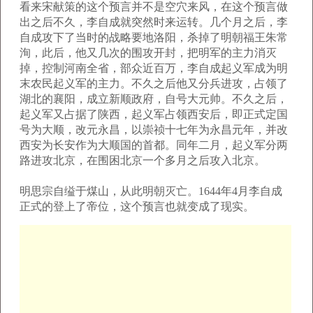
看来宋献策的这个预言并不是空穴来风，在这个预言做
出之后不久，李自成就突然时来运转。几个月之后，李
自成攻下了当时的战略要地洛阳，杀掉了明朝福王朱常
洵，此后，他又几次的围攻开封，把明军的主力消灭
掉，控制河南全省，部众近百万，李自成起义军成为明
末农民起义军的主力。不久之后他又分兵进攻，占领了
湖北的襄阳，成立新顺政府，自号大元帅。不久之后，
起义军又占据了陕西，起义军占领西安后，即正式定国
号为大顺，改元永昌，以崇祯十七年为永昌元年，并改
西安为长安作为大顺国的首都。同年二月，起义军分两
路进攻北京，在围困北京一个多月之后攻入北京。
明思宗自缢于煤山，从此明朝灭亡。1644年4月李自成
正式的登上了帝位，这个预言也就变成了现实。