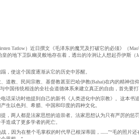
 Tatlow）近日撰文《毛泽东的魔咒及打破它的必须》（Mao's Spell an
始皇的地下卫队幽灵般地存在着，透出的泠洌让人想起乔伊斯（Jame
糟蹋，使这个国度逐渐从它的历史中苏醒。
道教、民间宗教、基督教甚至巴哈伊教(Bahai)在内的精神
希望通过一个与中国传统相连的全社会道德体系来建立真正的自由，首先
受电话采访时他提到自己的新书《人类进化中的宗教》。这本书
年间产生以色列、希腊、中国和印度的四种文化。
相提，两人都是法家思想的追崇者。法家思想认为只有严厉的惩
一手造成了更多学者的死亡。
战，因为在整个毛掌权的时代早已根深蒂固，......”“毛的照
个思想。”