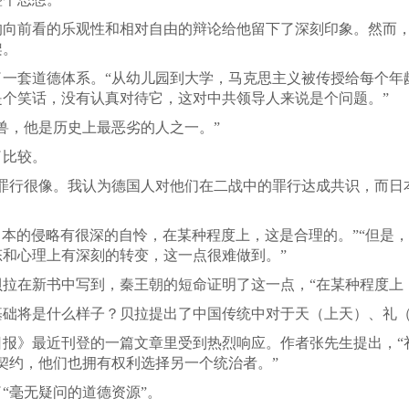
的向前看的乐观性和相对自由的辩论给他留下了深刻印象。然而
架。
了一套道德体系。“从幼儿园到大学，马克思主义被传授给每个年
个笑话，没有认真对待它，这对中共领导人来说是个问题。”
兽，他是历史上最恶劣的人之一。”
了比较。
罪行很像。我认为德国人对他们在二战中的罪行达成共识，而日
期日本的侵略有很深的自怜，在某种程度上，这是合理的。”“但是
和心理上有深刻的转变，这一点很难做到。”
拉在新书中写到，秦王朝的短命证明了这一点，“在某种程度上
基础将是什么样子？贝拉提出了中国传统中对于天（上天）、礼
报》最近刊登的一篇文章里受到热烈响应。作者张先生提出，“
契约，他们也拥有权利选择另一个统治者。”
“毫无疑问的道德资源”。