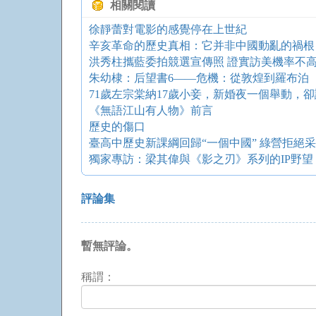
相關閱讀
徐靜蕾對電影的感覺停在上世紀
辛亥革命的歷史真相：它并非中國動亂的禍根
洪秀柱攜藍委拍競選宣傳照 證實訪美機率不
朱幼棣：后望書6——危機：從敦煌到羅布泊
71歲左宗棠納17歲小妾，新婚夜一個舉動，
《無語江山有人物》前言
歷史的傷口
臺高中歷史新課綱回歸“一個中國” 綠營拒絕
獨家專訪：梁其偉與《影之刃》系列的IP野望
評論集
暫無評論。
稱謂：