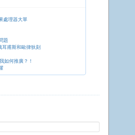
果處理器大單
問題
 俄耳甫斯和歐律狄刻
，我如何推廣？！
耀