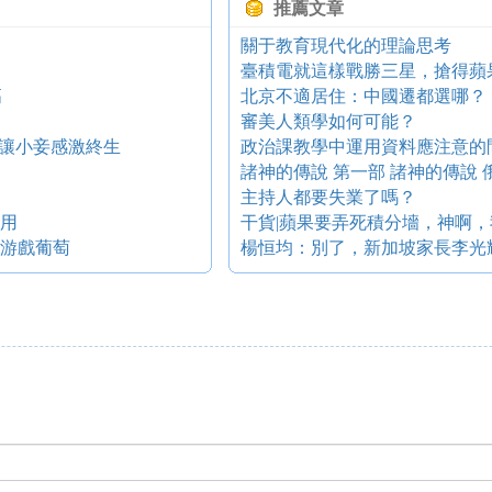
推薦文章
關于教育現代化的理論思考
臺積電就這樣戰勝三星，搶得蘋
高
北京不適居住：中國遷都選哪？
審美人類學如何可能？
卻讓小妾感激終生
政治課教學中運用資料應注意的
諸神的傳說 第一部 諸神的傳說
主持人都要失業了嗎？
采用
干貨|蘋果要弄死積分墻，神啊
 游戲葡萄
楊恒均：別了，新加坡家長李光