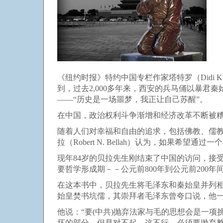
《纽约时报》特约中国专栏作家塔特罗（Didi Kirsten
到，过去2,000多年来，西安的兵马俑以暴君秦
——“历史是一场噩梦，我正让自己苏醒”。
在中国，政治权利斗争渐增和经济改革不断被
随着人们对幸福和自由的追求，包括佛教、儒教、
拉（Robert N. Bellah）认为，如果
现年84岁的贝拉先生刚结束了中国的访问，接
要哲学形成期－－公元前800年到公元前200
在这本书中，贝拉先生将毛泽东和秦始皇并列
始皇焚书坑儒，其崇拜者毛泽东曾夸口说，他
他说：“要(中共)抛弃法家与毛的思想会是一项挑
坏的部分，但是对不起，这不行，必须要抛弃整