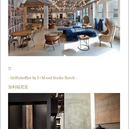
▽
- GitHuboffice by F+M and Studio Hatch -
加利福尼亚