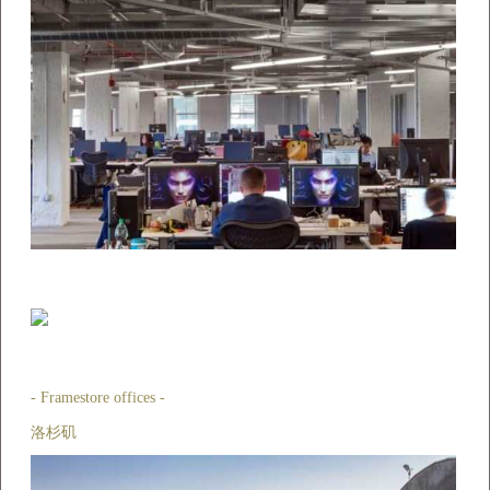
- Framestore offices -
洛杉矶