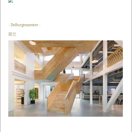
- DeBurgemeester -
荷兰