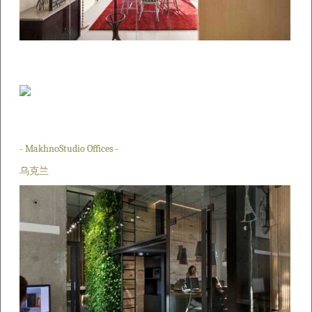
- MakhnoStudio Offices -
乌克兰