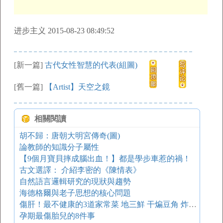
进步主义 2015-08-23 08:49:52
[新一篇]
古代女性智慧的代表(組圖)
[舊一篇]
【Artist】天空之鏡
相關閱讀
胡不歸：唐朝大明宮傳奇(圖)
論教師的知識分子屬性
【9個月寶貝摔成腦出血！】都是學步車惹的禍！
古文選譯： 介紹李密的《陳情表》
自然語言邏輯研究的現狀與趨勢
海德格爾與老子思想的核心問題
傷肝！最不健康的3道家常菜 地三鮮 干煸豆角 炸藕盒
孕期最傷胎兒的8件事