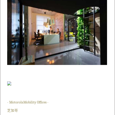
- MotorolaMobility Offices -
芝加哥