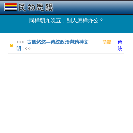
同样朝九晚五，别人怎样办公？
>>>
古風悠悠—傳統政治與精神文
簡體
傳
明
>>>
統