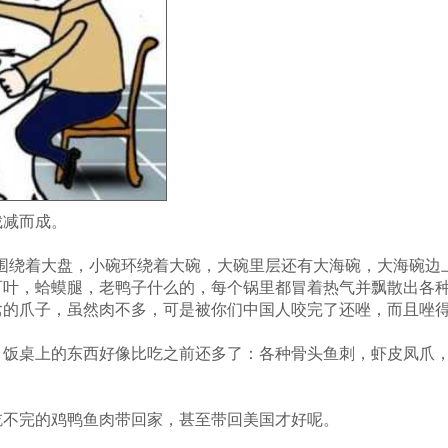
裁减而成。
围绕着大盘，小碗环绕着大碗，大碗里层还有大海碗，大海碗边
百叶，蛤蟆腿，老鸭子什么的，每个锅里都冒着热气并飘散出各
禽的爪子，虽然肉不多，可是被你们中国人咬完了还唑，而且唑
，饭桌上的东西好像比吃之前还多了：各种骨头鱼刺，虾皮凤爪
吃不完的鸡鸭鱼肉带回家，甚至带回美国才好呢。