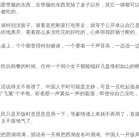
偏爱带腿的东西，在带腿的东西里除了桌子以外，其它一律都可
不被吃的。
，就特别没面子。谁要是把剩菜打包带走，就等于公开承认自己
头的地离开。看着那么多没吃完的好吃的，心疼得我肝肠寸断的
饭桌上，个个都变得特别健谈，一个赛着一个声音高，一边说一
是吃自助餐的时候。任何一个弱小女子都能端好几盘堆积如山的
这话说得太不靠谱了。中国人平时可能是文静，可是一旦吃起面
“飞溅”个半饱。听着那一声紧似一声的吸溜，即便你自己没吃
人民只是开饭时意思意思用一下，等豪情涌上来就不再用了，直
，太不接地气了。
能把西湖填满，据说有一天将把西湖改名叫酒湖。中国人一开饭