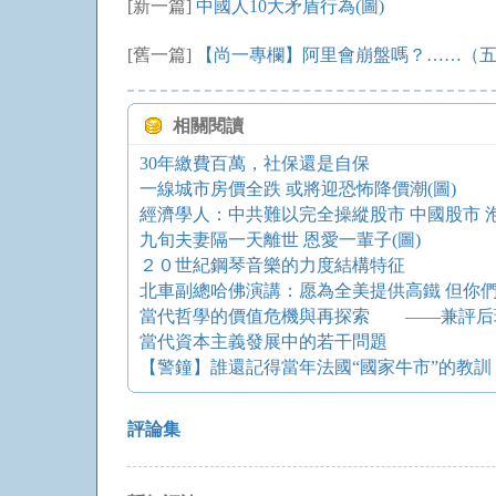
[新一篇]
中國人10大矛盾行為(圖)
[舊一篇]
【尚一專欄】阿里會崩盤嗎？……（五-
相關閱讀
30年繳費百萬，社保還是自保
一線城市房價全跌 或將迎恐怖降價潮(圖)
經濟學人：中共難以完全操縱股市 中國股市 
九旬夫妻隔一天離世 恩愛一輩子(圖)
２０世紀鋼琴音樂的力度結構特征
北車副總哈佛演講：愿為全美提供高鐵 但你們
當代哲學的價值危機與再探索 ——兼評后
當代資本主義發展中的若干問題
【警鐘】誰還記得當年法國“國家牛市”的教訓
評論集