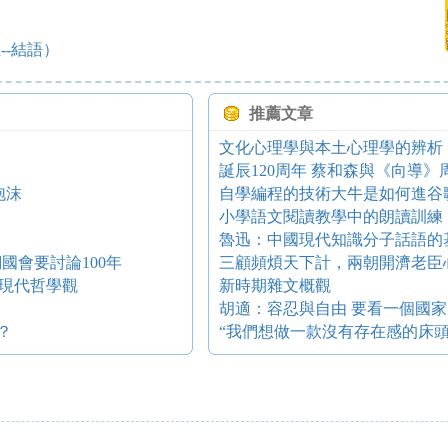
-結語）
推薦文章
文化心理學與本土心理學的辨析
誕辰120周年 蔡和森與《向導》
泡沫
自學編程的技術大牛是如何進谷
小學語文閱讀教學中的朗讀訓練
魯迅：中國現代知識分子話語的
國會要討論100年
三顧頻煩天下計，兩朝開濟老臣
現代哲學觀
新時期雜文概觀
胡適：容忍與自由 要看一個國家
？
“我們想做一款沒有存在感的床頭