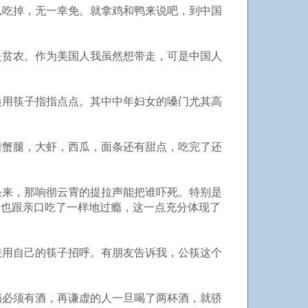
以吃掉，无一幸免。就拿鸡和鸭来说吧，到中国
是贫农。作为美国人我虽然想带走，可是中国人
。
边用筷子指指点点。其中中年妇女的嗓门尤其高
螃蟹腿，大虾，西瓜，面条还有甜点，吃完了还
条来，那响彻云霄的提拉声能把谁吓死。特别是
，也跟亲口吃了一样地过瘾，这一点充分体现了
接用自己的筷子招呼。有朋友告诉我，公筷这个
局必须有酒，再谦虚的人一旦喝了两杯酒，就骄