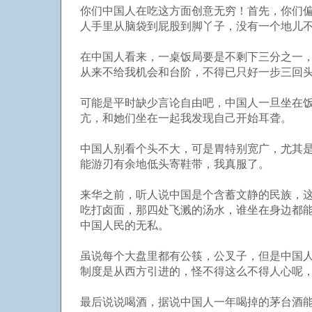
你们中国人在吃这方面创意无穷！首先，你们
人手里从脑袋到屁股到脚丫子，没有一个地儿
在中国人看来，一桌饭局要是不剩下三分之一
从来不给我机会和台阶，不得已只好一步三回
可能是平时缺少言论自由吧，中国人一旦坐在
亢，和她们坐在一起我发现自己开始耳聋。
中国人别看个头不大，可是胃特别宽广，尤其
能游刃有余地低头寄鞋带，我真服了。
来华之前，听人说中国是个含蓄文静的民族，
吃打卤面，那四处飞溅的汤水，谁坐在身边都能
中国人民的无私。
虽说每个大盘里都有公筷，公叉子，但是中国
制度是从西方引进的，怪不得这么不得人心呢
最后说说喝酒，据说中国人一年喝掉的茅台酒