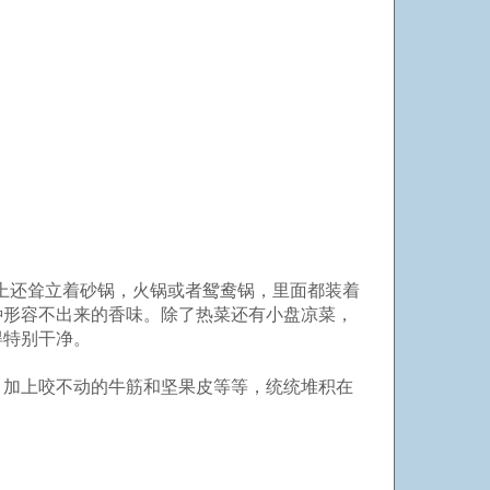
上还耸立着砂锅，火锅或者鸳鸯锅，里面都装着
种形容不出来的香味。除了热菜还有小盘凉菜，
得特别干净。
，加上咬不动的牛筋和坚果皮等等，统统堆积在