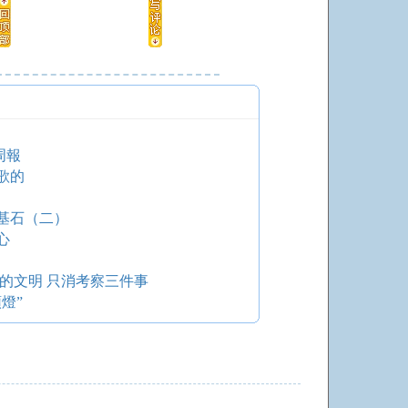
周報
歌的
基石（二）
心
的文明 只消考察三件事
燈”