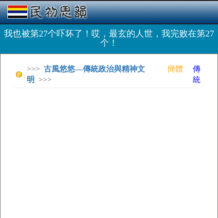
我也被第27个吓坏了！哎，最玄的人世，我完败在第27
个！
>>>
古風悠悠—傳統政治與精神文
簡體
傳
明
>>>
統