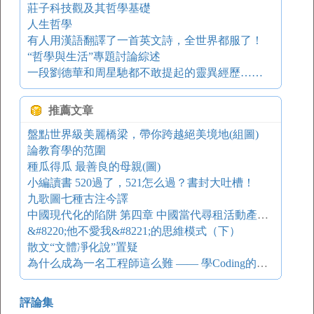
莊子科技觀及其哲學基礎
人生哲學
有人用漢語翻譯了一首英文詩，全世界都服了！
“哲學與生活”專題討論綜述
一段劉德華和周星馳都不敢提起的靈異經歷……
推薦文章
盤點世界級美麗橋梁，帶你跨越絕美境地(組圖)
論教育學的范圍
種瓜得瓜 最善良的母親(圖)
小編讀書 520過了，521怎么過？書封大吐槽！
九歌圖七種古注今譯
中國現代化的陷阱 第四章 中國當代尋租活動產生的根源分析
&#8220;他不愛我&#8221;的思維模式（下）
散文“文體凈化說”置疑
為什么成為一名工程師這么難 —— 學Coding的必經之路
評論集