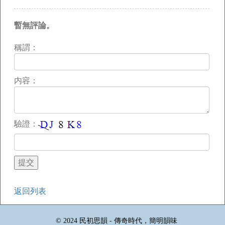
暫無評論。
稱謂：
内容：
驗證：
返回列表
© 2024 民初思韻 - 傳奇時代，簡明韻味