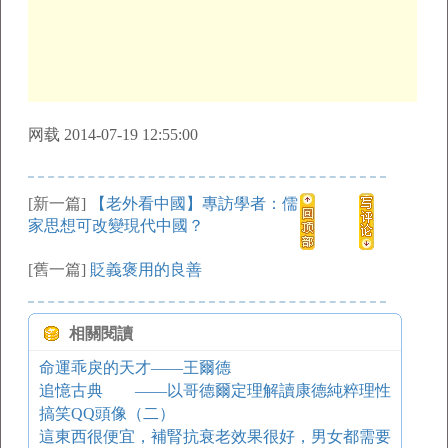
网载 2014-07-19 12:55:00
[新一篇]
【老外看中國】專訪學者：儒
家思想可改變現代中國？
[舊一篇]
貶義褒用的良善
相關閱讀
命運乖戾的天才——王爾德
追憶古典 ——以哥德爾定理解讀康德純粹理性
搞笑QQ頭像（二）
這東西很便宜，補腎抗衰老效果很好，男女都需要