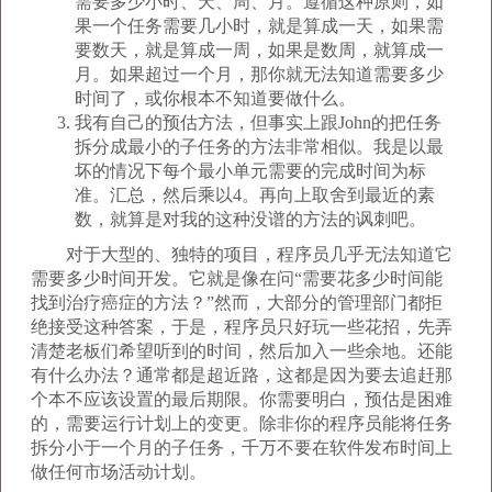
需要多少小时、天、周、月。遵循这种原则，如
果一个任务需要几小时，就是算成一天，如果需
要数天，就是算成一周，如果是数周，就算成一
月。如果超过一个月，那你就无法知道需要多少
时间了，或你根本不知道要做什么。
我有自己的预估方法，但事实上跟John的把任务
拆分成最小的子任务的方法非常相似。我是以最
坏的情况下每个最小单元需要的完成时间为标
准。汇总，然后乘以4。再向上取舍到最近的素
数，就算是对我的这种没谱的方法的讽刺吧。
对于大型的、独特的项目，程序员几乎无法知道它
需要多少时间开发。它就是像在问“需要花多少时间能
找到治疗癌症的方法？”然而，大部分的管理部门都拒
绝接受这种答案，于是，程序员只好玩一些花招，先弄
清楚老板们希望听到的时间，然后加入一些余地。还能
有什么办法？通常都是超近路，这都是因为要去追赶那
个本不应该设置的最后期限。你需要明白，预估是困难
的，需要运行计划上的变更。除非你的程序员能将任务
拆分小于一个月的子任务，千万不要在软件发布时间上
做任何市场活动计划。