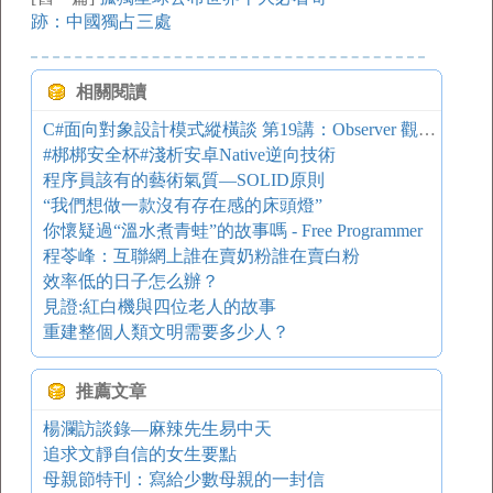
跡：中國獨占三處
相關閱讀
C#面向對象設計模式縱橫談 第19講：Observer 觀察者模式
#梆梆安全杯#淺析安卓Native逆向技術
程序員該有的藝術氣質—SOLID原則
“我們想做一款沒有存在感的床頭燈”
你懷疑過“溫水煮青蛙”的故事嗎 - Free Programmer
程苓峰：互聯網上誰在賣奶粉誰在賣白粉
效率低的日子怎么辦？
見證:紅白機與四位老人的故事
重建整個人類文明需要多少人？
推薦文章
楊瀾訪談錄—麻辣先生易中天
追求文靜自信的女生要點
母親節特刊：寫給少數母親的一封信