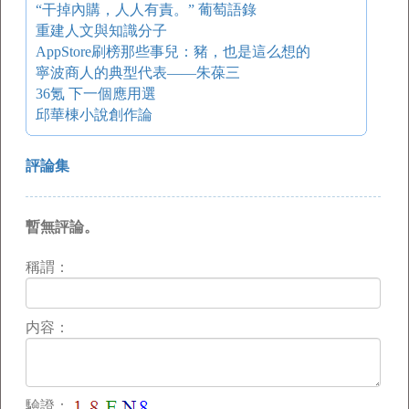
“干掉內購，人人有責。” 葡萄語錄
重建人文與知識分子
AppStore刷榜那些事兒：豬，也是這么想的
寧波商人的典型代表——朱葆三
36氪 下一個應用選
邱華棟小說創作論
評論集
暫無評論。
稱謂：
内容：
驗證：