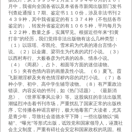
月中，我省向全国各省以及本省各市新闻出版部门发书
刊查处通报１７期、鉴定书１１０份，涉及非法书刊２
４３９种，其中我省鉴定的有１３７４种（不包括各市
鉴定的），转发外省鉴定的有１０６５种，平均每月为
１２２种，数量之多，实属罕见。根据近些年来“扫黄
打非”的经历，我们觉得非法出版物有这么几种类型：
（１）以琼瑶、岑凯伦、雪米莉为代表的港台言情小
说。（２）以金庸、梁羽生为代表的武打小说。（３）
以西村寿行、大薮春彦为代表的凶杀、情杀小说。
（４）《周易》、占卜、相面等方面的迷信读物。
（５）夹有色情内容的画册及性小说。（６）夏飞、霞
飞新潮淫秽及夹有色情淫秽内容的武打小说。（７）各
种小学、初中、高中学生辅导读物。（８）有严重政治
错误、内容反动的书刊，如《热门话题》、《最新消
息》、《世界军事风云录》等。这股疯狂的非法出版黑
潮猛烈冲击着书刊市场，严重扰乱了国家正常的出版秩
序，它传播各种谣言秽行，极大地毒害广大读者，尤其
是青少年，导致社会道德水平下降；一些出版物以“揭
秘”、“曝光”等形式出版，诋毁党和国家领导人，诬蔑社
会主义制度，严重有碍社会安定和国家政权的巩固。根