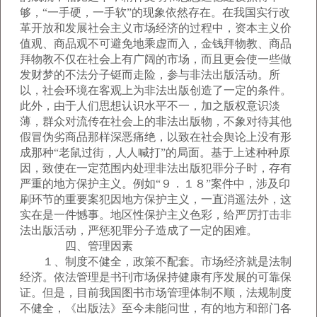
够，“一手硬，一手软”的现象依然存在。在我国实行改
革开放和发展社会主义市场经济的过程中，资本主义价
值观、商品观不可避免地乘虚而入，金钱拜物教、商品
拜物教不仅在社会上有广阔的市场，而且更会使一些做
发财梦的不法分子铤而走险，参与非法出版活动。所
以，社会环境在客观上为非法出版创造了一定的条件。
此外，由于人们思想认识水平不一，加之版权意识淡
薄，群众对流传在社会上的非法出版物，不象对待其他
假冒伪劣商品那样深恶痛绝，以致在社会舆论上没有形
成那种“老鼠过街，人人喊打”的局面。基于上述种种原
因，致使在一定范围内处理非法出版犯罪分子时，存有
严重的地方保护主义。例如“９．１８”案件中，涉及印
刷环节的重要案犯因地方保护主义，一直消遥法外，这
实在是一件憾事。地区性保护主义色彩，给严厉打击非
法出版活动，严惩犯罪分子造成了一定的困难。
四、管理因素
１、制度不健全，政策不配套。市场经济就是法制
经济。依法管理是书刊市场保持健康有序发展的可靠保
证。但是，目前我国图书市场管理体制不顺，法规制度
不健全，《出版法》至今未能问世，有的地方和部门各