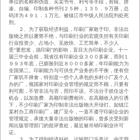
单位的名称和伪造、买卖书号、利号等手段，剪辑、拼
凑、自编、印制各种书刊２５种，１３５．９万册，总
码洋为４９１．１万元。被镇江市中级人民法院判处死
刑。
２、为了获取经济利益，印刷厂家敢于印。非法出
版物之所以屡禁不绝，与印刷行业的宏观失控有关印刷
行业投资少、占地小、见效快、工艺简单，不少人
受“要想发，搞印刷”的影响，盲目大办印刷企业。十一
届三中全会前，我省仅有印刷企业３００多家，而到１
９９３年底，已膨胀到近８０００多家，年印刷能力为
全国第二。印刷能力与可供生产业务的不平衡，使有些
厂家饥不择食，特别是一些个人承包的乡村小厂及个人
办的厂，视国家对印刷企业管理的规定而不顾，只要有
利可图，不管非法与否，照印不误。不法分子抓住这个
机会，以加急费、高额印刷费相许。在高额收入的引诱
下，不少印刷厂家为印制非法出版物大开绿灯。如镇江
某村办工商印刷厂，建厂至今，一直不遵守印刷企业的
管理规定，承接大量非法出版物的印刷，曾多次受到新
闻出版管理部门的批评查处，最近被吊销印刷业许可
证。
３、为了得到经济好处，运输部门乐意运。由于我