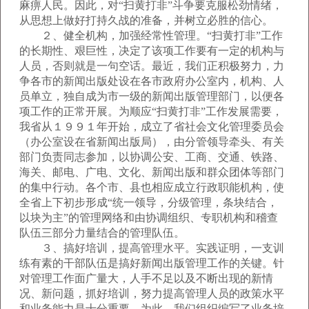
麻痹人民。因此，对“扫黄打非”斗争要克服松劲情绪，
从思想上做好打持久战的准备，并树立必胜的信心。
２、健全机构，加强经常性管理。“扫黄打非”工作
的长期性、艰巨性，决定了该项工作要有一定的机构与
人员，否则就是一句空话。最近，我们正积极努力，力
争各市的新闻出版处设在各市政府办公室内，机构、人
员单立，独自成为市一级的新闻出版管理部门，以便各
项工作的正常开展。为顺应“扫黄打非”工作发展需要，
我省从１９９１年开始，成立了省社会文化管理委员会
（办公室设在省新闻出版局），由分管领导牵头、有关
部门负责同志参加，以协调公安、工商、交通、铁路、
海关、邮电、广电、文化、新闻出版和群众团体等部门
的集中行动。各个市、县也相应成立行政职能机构，使
全省上下初步形成“统一领导，分级管理，条块结合，
以块为主”的管理网络和由协调组织、专职机构和稽查
队伍三部分力量结合的管理队伍。
３、搞好培训，提高管理水平。实践证明，一支训
练有素的干部队伍是搞好新闻出版管理工作的关键。针
对管理工作面广量大，人手不足以及不断出现的新情
况、新问题，抓好培训，努力提高管理人员的政策水平
和业务能力是十分重要。为此，我们组织编写了业务培