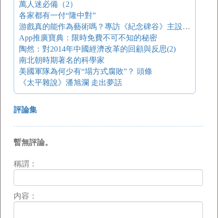
萬人迷必備（2）
各家都有一付“隆中對”
游戲真的能作為藝術嗎？專訪《紀念碑谷》主設計師 | 游戲葡萄
App推廣寶典：限時免費不可不知的秘密
陶然：對2014年中國經濟改革的回顧與反思(2)
南北朝時期著名的科學家
美國軍隊為何少有“塌方式腐敗”？ 頭條
《太平雜說》潘旭瀾 走出夢話
評論集
暫無評論。
稱謂：
内容：