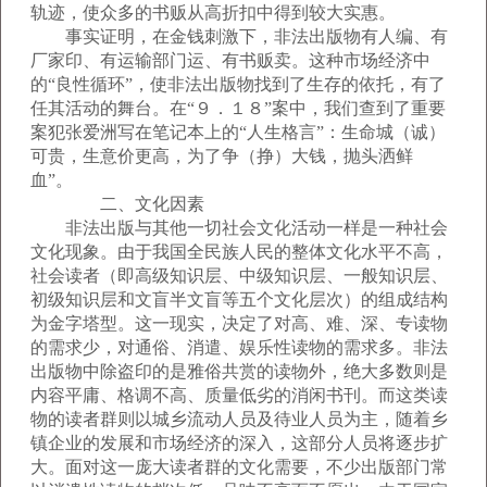
轨迹，使众多的书贩从高折扣中得到较大实惠。
事实证明，在金钱刺激下，非法出版物有人编、有
厂家印、有运输部门运、有书贩卖。这种市场经济中
的“良性循环”，使非法出版物找到了生存的依托，有了
任其活动的舞台。在“９．１８”案中，我们查到了重要
案犯张爱洲写在笔记本上的“人生格言”：生命城（诚）
可贵，生意价更高，为了争（挣）大钱，抛头洒鲜
血”。
二、文化因素
非法出版与其他一切社会文化活动一样是一种社会
文化现象。由于我国全民族人民的整体文化水平不高，
社会读者（即高级知识层、中级知识层、一般知识层、
初级知识层和文盲半文盲等五个文化层次）的组成结构
为金字塔型。这一现实，决定了对高、难、深、专读物
的需求少，对通俗、消遣、娱乐性读物的需求多。非法
出版物中除盗印的是雅俗共赏的读物外，绝大多数则是
内容平庸、格调不高、质量低劣的消闲书刊。而这类读
物的读者群则以城乡流动人员及待业人员为主，随着乡
镇企业的发展和市场经济的深入，这部分人员将逐步扩
大。面对这一庞大读者群的文化需要，不少出版部门常