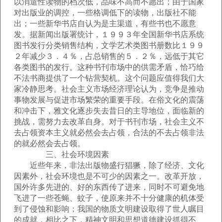
以消遣性读物的档次低，品味不高而不愿出；由于国家
对出版业的调控，一些格调低下的读物，出版社不能
出；一些新华书店自认为是主渠道，有些书也不愿意
发。据新闻出版署统计，１９９３年全国新华书店系统
图书发行分类销售结构，文学艺术类图书册数比１９９
２年减少３．４％，占总销售的５．２％，远低于其它
各类图书的发行。这种书刊市场中的供需矛盾，恰巧给
不法书商提供了一个钻营契机。这个问题应值得我们大
家冷静思考。社会主义市场经济理论认为，竞争是推动
事物发展与促进市场繁荣的重要手段。在俗文化的震荡
和冲击下，雅文化逐步失去昔日的主导地位，面临新的
挑战，需努力去改革自身。对于书刊市场，社会主义不
去占领资本主义就必然会去占领，合法的不去占领非法
的就必然会去占领。
三、社会环境因素
近些年来，非法出版物盛行猖獗，除了经济、文化
因素外，社会环境也是不可少的因素之一。改革开放，
国外许多先进的、好的东西传了进来，同时不可避免地
飞进了一些苍蝇、蚊子，使原来并不十分健康的机体受
到了侵蚀和影响；我国的物质文明建设取得了世人瞩目
的成就，相比之下，精神文明和思想道德建设抓得不