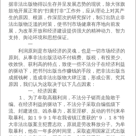
据非法出版物得以生存并呈发展态势的现状，除大张旗
鼓地开展正常的“扫黄打非”工作外，应从理论上对其产
生的原因、根源，作深层次的研究探讨，制订出防止非
法出版物泛滥的对策，使书刊市场健康有序地向前发
展，为改革开放和经济建设提供强大的精神动力、智力
支持、舆论环境和思想保证。
一
利润原则是市场经济的灵魂，也是一切市场经济的
原则。从事非法出版活动不付稿费、版税，有投资少、
收效快、获利高的特点，致使一些不法分子在经济利益
的驱动下，把书刊出版当作赚钱的手段，把非法出版当
成摇钱树，造成非法出版物大肆泛滥，形成公害。究其
原因，我们认为这取决于以下几点因素：
一、经济因素
１、为了牟取高额利润，不法分子铤而走险敢于
编。在经济利益的驱动下，不法分子采取自编低级下
流、封建迷信、凶杀暴力，甚至淫秽、反动的书刊来牟
取暴利。如１９９１年在我省镇江查获的“９．１８”特
大非法出版案主犯曹志欣，原就是劳改释放分子。为牟
取暴利，他在一年多的时间里，采取盗用国家正式出版