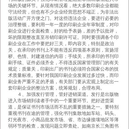
场的关键环节。从现有情况看，绝大多数印刷企业都能
守法经营，但也有不少企业经营思想不端正，为非法出
版活动广开方便之门。对这些违法企业，要进行必要的
治理整顿，要利用一年一度的印刷企业年审制度，对印
刷企业进行全面检查，好的给予表扬，差的予以批评，
坏的限期整改直至吊销印刷许可证。同时要强调各个印
刷企业在工作中要把好三关，即内容关，特别是政治
关，在承印的书刊上不能有违反四项基本原则，宣扬淫
秽、色情、封建迷信的内容；手续关，所承印的书刊印
刷手续、证件必须齐全，不得违反国家管理部门的有关
规定；质量关，印刷出厂的书刊必须符合国家公布的技
术质量标准。要针对我国印刷企业发展过多过快，而印
刷业务严重不足的矛盾，有关部门要从宏观上制定出一
套印刷企业的整治方案，统筹规划，合理布局。
４、加强发行管理，管好进销渠道。发行是出版物
进入市场销到读者手中的一个重要环节。把好进货渠
道，是保证书刊市场活而不乱的重要措施之一。要特别
重视书刊在途的管理，强化书刊集散地如车站、码头、
灯光夜市、小商品批发市场、省、市边缘接壤地区等薄
弱环节的检查，发现问题立即查处。如南京长三角图书