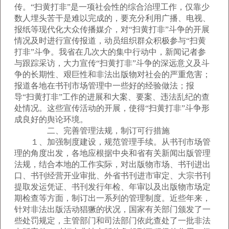
传。“扫黄打非”是一项社会性的综合治理工作，仅靠少
数人埋头苦干是难以完成的，要充分利用广播、电视、
报纸等现代化大众传播媒介，对“扫黄打非”斗争的开展
情况及时进行宣传报道，动员组织群众积极参与“扫黄
打非”斗争。我省在几次大的集中行动中，新闻记者参
与跟踪采访，大力宣传“扫黄打非”斗争的深远意义及斗
争的长期性、艰巨性和非法出版物对社会的严重危害；
报道各地在书刊市场管理中一些好的经验做法；报
导“扫黄打非”工作的进展和大案、要案、违法乱纪的查
处情况。这些宣传活动的开展，使得“扫黄打非”斗争形
成良好的舆论环境。
二、完善管理法规，制订可行措施
１、加强制度建设，规范管理手续。从书刊市场管
理的角度出发，各地应根据中央和省有关新闻出版管理
法规，结合本地的工作实际，对出版物市场、书刊进出
口、书刊经营开业审批、外省书刊进市审定、大宗书刊
提取发运凭证、书刊发行年检、年审以及出版物市场定
期检查等方面，制订出一系列的管理制度。近些年来，
针对非法出版活动猖獗的状况，国家有关部门颁发了一
些处罚规定，主管部门和司法部门依此查处了一批非法