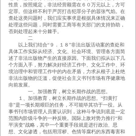
性质，按照规定，非法经营额需在６０万元以上，方可
定罪。但这样不利于严厉打击犯罪分子的嚣张气焰。在
查处这类问题时，我们应实事求是根据具体情况来正确
处理这些问题，同时需要工商等有关部门的支持协助，
否则处理起来十分棘手。
二
以上我们结合“９．１８”非法出版活动案的查处和
具体工作实际从经济、文化、社会环境、管理各方面简
述了非法出版物产生的直接原因。下面我们拟从以下几
个方面入手，努力解决好经济工作中、文化工作中、环
境治理中和管理工作中的内在矛盾，力求从根子上杜绝
非法出版物的泛滥，促使社会主义书刊市场有序健康地
向前发展。
一、加强教育，树立长期作战的思想。
１、加强教育，树立长期作战的思想。“扫黄打
非”是一项长期艰巨的任务，不可能毕其功于一役。从
事书刊市场管理人员要认识到，这种斗争说到底是一定
范围内阶级斗争的一种反映。国际上敌对势力推行“和
平演变”战略，其中一个重要手段就是进行政治、思
想、文化渗透，包括用淫秽、色情等腐朽的东西毒害和