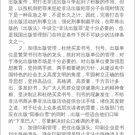
出版案件，对打击非法出版斗争起到了积极的作用。但
是，以投机倒把罪来惩处非法出版犯罪分子在现时情况
下是一种应急之举，不是长久之计。因此，完善打击非
法出版活动的刑事立法，强化刑事制裁手段，在即将出
版的《出版法》中设立“非法出版罪”是十分必要的，也
是我国出版管理部门在特定条件下所不可缺少的法律条
文之一。
２、加强出版管理，杜绝买卖书号、刊号。出版单
位是繁荣书刊市场的龙头，抓好对出版单位的管理，对
于净化出版物市场是十分必要的。对出版单位要加强思
想教育，坚持两手抓、两手都要硬的方针，从建设有中
国特色的社会主义高度文明的角度，牢固树立正确的指
导思想，坚持高品位、高格调、高质量，千方百计多
出、多发好书，为广大人民群众提供健康向上的精神食
粮。坚决制止和杜绝买卖书号、刊号的现象发生，不给
非法书商从事非法出版活动提供合法手续，堵住其发财
之道。对于社会上众多低层次读者的需要，出版部门也
应在出版“阳春白雪”的同时，出版一些适合他们口味
的“下里巴人”，尽量解决好众口难调的矛盾。
３、加强印刷管理，把住出版源头。印刷企业是书
刊出版的源头，强化印刷管理是阻止非法出版物进入市