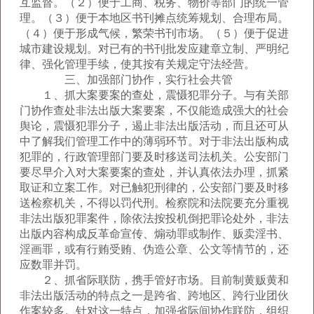
互监督。（２）便于工商、税务、物价等部门的统一管
理。（３）便于本地区书刊摊点统筹规划、合理布局。
（４）便于形成气候，繁荣书刊市场。（５）便于促进
城市建设规划。对已有的书刊批发应建章立制、严明纪
律、强化管理手续，使其按有关规定守法经营。
三、加强部门协作，实行社会共管
１、抓大案要案的查处，震慑犯罪分子。与有关部
门协作查处非法出版大案要案，不仅能造成强大的社会
舆论，震慑犯罪分子，遏止非法出版活动，而且还可从
中了解我们管理工作中的薄弱环节。对于非法出版构成
犯罪的，行政管理部门要及时移送司法机关。公安部门
要尽早介入对大案要案的查处，并认真依法办理，抓紧
取证和立案工作。对已触犯刑律的，公安部门要及时移
送检察机关，不得以罚代刑。检察院和法院要充分重视
非法出版犯罪案件，除依法按投机倒把罪论处外，非法
出版内容构成反革命宣传、煽动罪或制作、贩卖淫书、
淫画罪，或有行贿受贿、伪造公章、公文等情节的，还
应数罪并罚。
２、抓省际联防，携手管好市场。目前制黄贩黄和
非法出版活动的特点之一是跨省、跨地区、跨行业团伙
作案较多。针对这一特点，加强省际间协作联防，组织