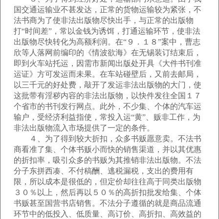
国交通运输业不甚发达，正常的货物运输较为紧张，不
法书商为了使非法出版物尽快出手，与正常的出版物
打“时间差”，常以金钱为诱饵，打通运输环节，使非法
出版物尽快转化为高额利润。在“９．１８”案中，曹志
欣等人落网前编印的《情波欲海》在无锡装订结束后，
即到火车站托运，因需市新闻出版处开具《大件书刊准
运证》方可发运而未果。在车站碰壁后，又前去邮局，
以三千元的好处费，敲开了发运非法出版物的大门，使
这批带有淫秽内容的非法出版物，以快件发往全国１７
个省市的书刊发行网点。此外，不少集、个体的汽车运
输户，受经济利益指使，常投入运“黄”、贩非工作，为
非法出版物流入市场提供了一定的条件。
４、为了得到较大折扣，众多书贩愿意卖。不法书
商看准了集、个体书贩小而快的销售渠道，并以其优惠
的折扣率，吸引众多的书贩为其推销非法出版物。不法
分子东拼西凑、不付稿酬、逃税漏税，支出的费用有
限，所以成本是很低的，但定价却往往高于同类出版物
３０％以上，然后再以５０％的高折扣批发给集、个体
书贩甚至国营书店销售。不法分子遵循的就是商品流通
环节中的低投入、低质量、高订价、高折扣、高效益的