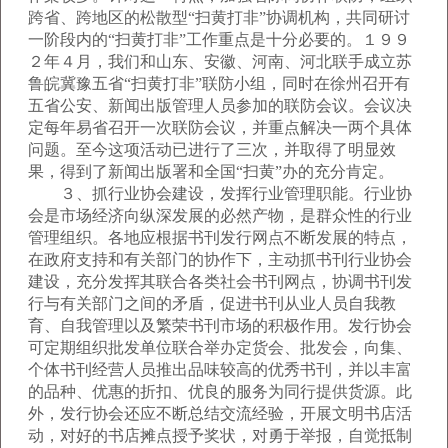
跨省、跨地区的松散型“扫黄打非”协调机构，共同研讨
一阶段内的“扫黄打非”工作重点是十分必要的。１９９
２年４月，我们和山东、安徽、河南、河北联手成立苏
鲁皖冀豫五省“扫黄打非”联防小组，同时在徐州召开有
五省公安、新闻出版管理人员参加的联防会议。会议决
定每年易省召开一次联防会议，并重点解决一两个具体
问题。至今这项活动已进行了三次，并取得了明显效
果，得到了新闻出版署和全国“扫黄”办的充分肯定。
３、抓行业协会建设，发挥行业管理职能。行业协
会是市场经济向纵深发展的必然产物，是群众性的行业
管理组织。各地应根据书刊发行网点不断发展的特点，
在政府支持和有关部门的协作下，主动抓书刊行业协会
建设，充分发挥其联合各类社会书刊网点，协调书刊发
行与有关部门之间的矛盾，促进书刊从业人员自我教
育、自我管理以及繁荣书刊市场的积极作用。发行协会
可定期组织批发单位联合举办定货会、批发会，向集、
个体书刊经营人员推出品味较高的优秀书刊，并以丰富
的品种、优惠的折扣、优良的服务为同行提供货源。此
外，发行协会还应不断总结交流经验，开展文明书店活
动，对好的书店摊点授予奖状，对勇于举报，自觉抵制