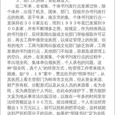
３、部门欠协调，查处难度大。
近二年来，全省集、个体书刊发行点发展过快，除
个体外，出现了机关、团体、部门、院校开办书刊发行
点的热潮。若干年来，南京市的集、个体书刊发行点一
直保持在３００家左右，而到１９９３年底已发展到９
００多家，并有不断增多之势。按规定，作为特殊商品
的书刊发行，应经新闻出版或文化部门审核领取许可证
后，再去工商申领营业执照，以保证管理上的衔接。但
有的地方，工商与新闻出版或文化部门缺乏协调，工商
发展的书刊发行点，其他部门不知道，容易造成管理上
的空白。此外，在发展集、个体书刊发行点的过程中，
常出现全民、集体单位领执照，个人承包的问题。这
种“假全民，真个人”的经营方式，给管理工作带来很大
困难。如“９．１８”案中，曹志欣开的“明珠书社”，从
其执照上看主管部门为蚌埠市文化局，但从资金来源、
财产所有权、分配形式以及从业人员的来源看，名为全
民，实为典型的个人书社。在此伞的保护下，曹方能胆
大妄为地从事非法出版活动，以致在一年多的时间里非
法经营额近达５００万元。按法律规定，个人非法经营
额达１５万元以上，就可以投机倒把罪论处，这样就能
达到严惩犯罪分子的目的。如果把“明珠书社”定为全民