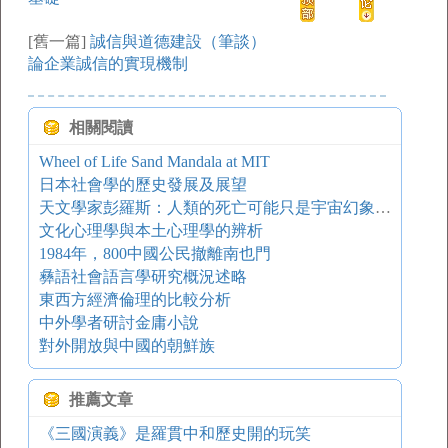
[舊一篇]
誠信與道德建設（筆談）
論企業誠信的實現機制
相關閱讀
Wheel of Life Sand Mandala at MIT
日本社會學的歷史發展及展望
天文學家彭羅斯：人類的死亡可能只是宇宙幻象，生命是不會終結的
文化心理學與本土心理學的辨析
1984年，800中國公民撤離南也門
彝語社會語言學研究概況述略
東西方經濟倫理的比較分析
中外學者研討金庸小說
對外開放與中國的朝鮮族
推薦文章
《三國演義》是羅貫中和歷史開的玩笑