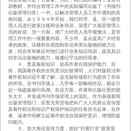
训教材，并结合管理工作中的实际编写出版了《书报刊
出版管理问答》一书，以解决管理人员工作中遇到的具
体问题。从１９９４年开始，我们对市、县、区一级管
理人员进行政策法规和业务培训，深受广大基层管理人
员的欢迎。另一方面，使广大经营人员学规懂法，是管
理工作中的一项重要内容。不少市、县从提高广大经营
者的政策、法规和自觉抵制非法有害出版物的能力出
发，结合年审换证对他们进行业务知识培训，提高其识
别非法出版物的能力，做遵纪守法的经营者。
４、普及版权知识，提高作者自我保护能力。目
前，我国着作权的全民意识比较薄弱，人们对版权法和
着作权知识还不甚了解，这无疑给侵权行为提供了存在
的环境。在书刊市场上，几乎每一部畅销作品，都会引
起一场盗版偷印风潮。在这方面，作者和出版社受的损
失太大，并造成书刊市场管理上的混乱。作为各级新闻
出版管理部门，应责无旁贷地把向广大人民群众宣传普
及着作权法和知识产权保护知识的任务担当起来，在作
者、读者中间树立起着作权法自我保护意识，增强防盗
印能力。
５、加大舆论宣传力度，抓好“扫黄打非”政策宣