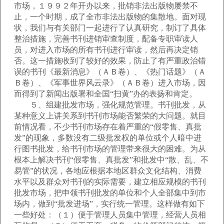
市场，１９９２年开办以来，批销非法出版物屡禁不
止，一个时期，成了全市非法出版物的集散地。面对现
状，我们与有关部门一起进行了认真研究，制订了具体
整治措施，完善书刊进销审查制度，配备专职审读人
员，对进入市场的所有书刊进行审读，然后再决定销
否。这一措施收到了较好的效果，防止了有严重政治错
误的书刊《最新消息》（ＡＢ卷）、《热门话题》（Ａ
Ｂ卷）、《军事世界风云录》（ＡＢ卷）进入市场，因
而得到了新闻出版署和全国“扫黄”办的表扬和肯定。
５、组建批发市场，强化规范管理。书刊批发，从
某种意义上讲关系到书刊市场能否繁荣的大问题。就目
前情况看，不少书刊市场存在着严重的“假零售、真批
发”的现象，多数没有二级批发权的单位或个人暗中进
行图书批发，给书刊市场的管理带来很大的困难。为从
根本上解决书刊“假零售、真批发”和批发中“散、乱、不
易管”的状况，各地应根据本地区群众文化结构、消费
水平以及群众对书刊的实际需要，建立相应规模的书刊
批发市场，把申领书刊批发的单位和个人全部集中到市
场内，做到“批发进场”，实行统一管理。这样做有如下
一些好处：（１）便于管理人员集中管理，经营人员相