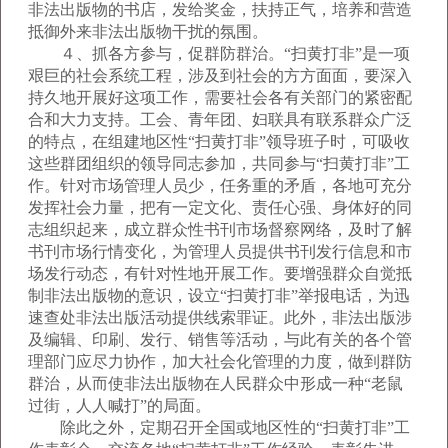
非法出版物的书店，发给奖金，扶持正气，培养和营造
抵御外来非法出版物干扰的氛围。
４、抓各方参与，促群防群治。“扫黄打非”是一项
艰巨的社会系统工程，涉及到社会的方方面面，要深入
持久地开展好这项工作，需要社会各有关部门的紧密配
合和大力支持。工会、青年团、妇联具有联系群众广泛
的特点，在组建地区性“扫黄打非”领导班子时，可吸收
这些群团组织的领导同志参加，共同参与“扫黄打非”工
作。针对市场管理人员少，任务重的矛盾，各地可充分
发挥社会力量，把有一定文化、责任心强、身体好的同
志组织起来，成立群众性书刊市场督察网络，及时了解
书刊市场行情变化，为管理人员提供书刊发行信息和市
场发行动态，有针对性地开展工作。要增强群众自觉抵
制非法出版物的意识，设立“扫黄打非”举报电话，为迅
速查处非法出版活动提供线索罪证。此外，非法出版涉
及编辑、印刷、发行、销售等活动，与此有关的各个管
理部门应尽力协作，加大社会化管理的力度，做到群防
群治，从而使非法出版物在人民群众中形成一种“老鼠
过街，人人喊打”的局面。
除此之外，定期召开全国或地区性的“扫黄打非”工