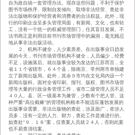
自为政自搞一套管理办法。现存这些问题，不利于保护
图书市场秩序、限制自发倾向、取缔非法经营、查处非
法出版物和保护经营者和消费者的合法权益。此外，现
行的印刷企业呈多头管理局面，有新闻、文化，也有轻
工，没有一个统一的权威管理部门，任其盲目发展。不
法书商正是利用目前书刊市场管理中的漏洞，毫无顾忌
地从事非法出版活动。
２、机构不健全，人少素质差。在出版事业日趋发
展的今天，书刊市场管理机构不健全，人员偏少，经费
不足，设施落后。就出版事业较为发达的江苏而言，全
省１１个省辖市，６４个县，除南京、常州两市单独建
立了新闻出版局、处外，其余９市均在文化局内设一个
新闻出版科。面对全省印刷、报刊、版权、图书市场管
理等大量的行政业务管理工作，省市二级管理人员不足
４０人。县、区一级基本为兼管，少数有个把人管。这
种严重“高位截瘫”的管理机构根本不能适应蓬勃发展的
出版事业需要。非法出版物的查处，涉及面广，牵涉人
员多，没有一定的人力、财力，查处工作是难进行的。
如查处“９．１８”案，仅查案人员就２４人，否则此案
也不易查清结案。