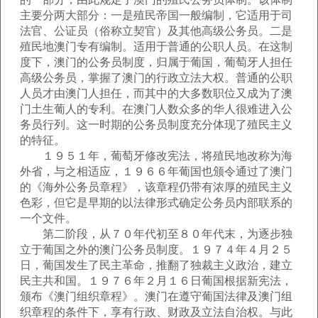
主要分两大部分：一是殖民帝国一般编制，它适用于司
法官、公证员（俗称立契官）及其他高级公务员。二是
殖民地澳门专有编制。适用于普通的公职人员。在这制
度下，澳门的公务员制度，归属于葡国，葡萄牙人担任
高级公务员，掌握了澳门的行政立法大权。普通的公职
人员才由澳门人担任，而其中的大多数职位又成为了澳
门土生葡人的专利。在澳门人数众多的华人很难进入公
务员行列。这一时期的公务员制度充分体现了殖民主义
的特征。
１９５１年，葡萄牙修改宪法，将殖民地改称为海
外省，与之相适应，１９６６年葡国也颁令通过了澳门
的《海外公务员章程》，该章程仍带有浓厚的殖民主义
色彩，但它是早期的以法律形式确定公务员内部联系的
一个文件。
第二阶段，从７０年代初至８０年代末，为逐步独
立于葡国之外的澳门公务员制度。１９７４年４月２５
日，葡国发生了民主革命，推翻了独裁主义政治，建立
民主共和国。１９７６年２月１６日葡国根据新宪法，
颁布《澳门组织章程》。澳门在遵守葡国法律及澳门组
织章程的条件下，享有行政、财政及立法自治权。与此