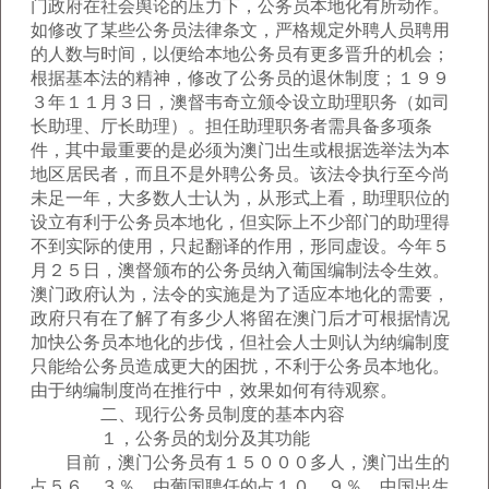
门政府在社会舆论的压力下，公务员本地化有所动作。
如修改了某些公务员法律条文，严格规定外聘人员聘用
的人数与时间，以便给本地公务员有更多晋升的机会；
根据基本法的精神，修改了公务员的退休制度；１９９
３年１１月３日，澳督韦奇立颁令设立助理职务（如司
长助理、厅长助理）。担任助理职务者需具备多项条
件，其中最重要的是必须为澳门出生或根据选举法为本
地区居民者，而且不是外聘公务员。该法令执行至今尚
未足一年，大多数人士认为，从形式上看，助理职位的
设立有利于公务员本地化，但实际上不少部门的助理得
不到实际的使用，只起翻译的作用，形同虚设。今年５
月２５日，澳督颁布的公务员纳入葡国编制法令生效。
澳门政府认为，法令的实施是为了适应本地化的需要，
政府只有在了解了有多少人将留在澳门后才可根据情况
加快公务员本地化的步伐，但社会人士则认为纳编制度
只能给公务员造成更大的困扰，不利于公务员本地化。
由于纳编制度尚在推行中，效果如何有待观察。
二、现行公务员制度的基本内容
１，公务员的划分及其功能
目前，澳门公务员有１５０００多人，澳门出生的
占５６．３％，由葡国聘任的占１０．９％，中国出生