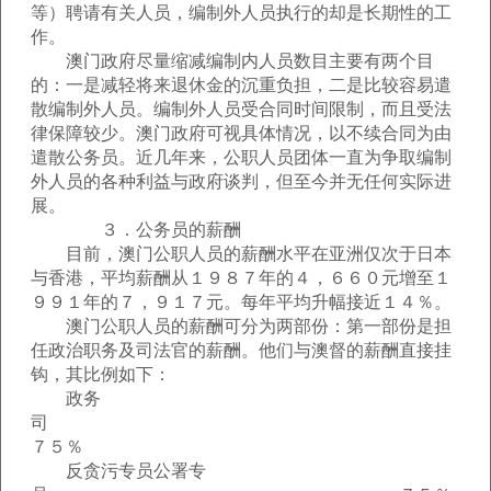
等）聘请有关人员，编制外人员执行的却是长期性的工
作。
澳门政府尽量缩减编制内人员数目主要有两个目
的：一是减轻将来退休金的沉重负担，二是比较容易遣
散编制外人员。编制外人员受合同时间限制，而且受法
律保障较少。澳门政府可视具体情况，以不续合同为由
遣散公务员。近几年来，公职人员团体一直为争取编制
外人员的各种利益与政府谈判，但至今并无任何实际进
展。
３．公务员的薪酬
目前，澳门公职人员的薪酬水平在亚洲仅次于日本
与香港，平均薪酬从１９８７年的４，６６０元增至１
９９１年的７，９１７元。每年平均升幅接近１４％。
澳门公职人员的薪酬可分为两部份：第一部份是担
任政治职务及司法官的薪酬。他们与澳督的薪酬直接挂
钩，其比例如下：
政务
７５％
反贪污专员公署专