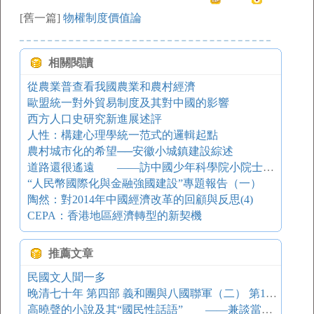
[舊一篇]
物權制度價值論
相關閱讀
從農業普查看我國農業和農村經濟
歐盟統一對外貿易制度及其對中國的影響
西方人口史研究新進展述評
人性：構建心理學統一范式的邏輯起點
農村城市化的希望──安徽小城鎮建設綜述
道路還很遙遠 ——訪中國少年科學院小院士吳雯婷和她的父母
“人民幣國際化與金融強國建設”專題報告（一）
陶然：對2014年中國經濟改革的回顧與反思(4)
CEPA：香港地區經濟轉型的新契機
推薦文章
民國文人聞一多
晚清七十年 第四部 義和團與八國聯軍（二） 第1章傳教、信教、吃教、反教形形色色平議
高曉聲的小說及其“國民性話語” ——兼談當代文學史寫作