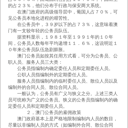
的占２３％，他们分布于行政与保安两大系统。
在澳门政府的高级领导层中，葡国人占７０％，可
见公务员本地化进程的艰苦性。
在公务员中，３９岁以下的占７３％，这意味着澳
门有一支较年轻的公务员队伍。
据资料显示，１９８１年至１９９１年的１０年
间，公务员人数每年平均递增１１．６％，这说明近１
０年来公务员队伍急剧膨胀。
澳门公务员如按其任用方式看，可分为公务员、公
职人员、服务人员三大类：
公务员指编制内确定委任人员和定期委任人员。
公职人员指编制外的定期委任人员。
服务人员指编制内的临时委任人员、散位人员以及
编制外的合同人员、散位合同人员。
一般认为，公务员有广义与狭义之分。上述三类人
员可统称为广义的公务员。狭义的公务员指编制内的确
定委任人员和定期委任人员。
２，澳门公务员的雇佣政策
澳门政府基本上是严格地限制编制内人员的数目，
尽量以非编制人员的方式（如编制外合同、散位合同