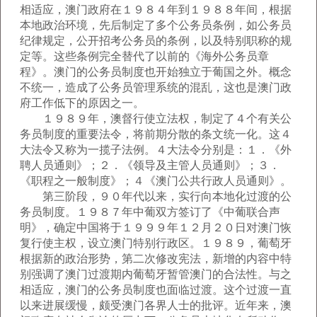
相适应，澳门政府在１９８４年到１９８８年间，根据
本地政治环境，先后制定了多个公务员条例，如公务员
纪律规定，公开招考公务员的条例，以及特别职称的规
定等。这些条例完全替代了以前的《海外公务员章
程》。澳门的公务员制度也开始独立于葡国之外。概念
不统一，造成了公务员管理系统的混乱，这也是澳门政
府工作低下的原因之一。
１９８９年，澳督行使立法权，制定了４个有关公
务员制度的重要法令，将前期分散的条文统一化。这４
大法令又称为一揽子法例。４大法令分别是：１．《外
聘人员通则》；２．《领导及主管人员通则》；３．
《职程之一般制度》；４《澳门公共行政人员通则》。
第三阶段，９０年代以来，实行向本地化过渡的公
务员制度。１９８７年中葡双方签订了《中葡联合声
明》，确定中国将于１９９９年１２月２０日对澳门恢
复行使主权，设立澳门特别行政区。１９８９，葡萄牙
根据新的政治形势，第二次修改宪法，新增的内容中特
别强调了澳门过渡期内葡萄牙暂管澳门的合法性。与之
相适应，澳门的公务员制度也面临过渡。这个过渡一直
以来进展缓慢，颇受澳门各界人士的批评。近年来，澳