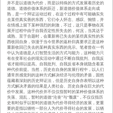
并不是以道德为代价，而是以特殊的方式发展着历史的
道德。道德价值体系的跃迁，新道德价值体系走向成
熟，是一个辩证运动过程，在这个过程中有可能确实失
去某些真实善的东西，它们令人怀念、感叹、惋惜，并
在情感上留下某种强烈的刺激，不过，这只是事物在其
展开过程中由于自我否定性所失去的，何况，当其达于
成熟、至于合题时，会重新将已失去的某些真实性的东
西收回自身，弥漫于当今世界的返朴归真要求正是这种
重新收回已失去的某种真实东西的兆示。笔者曾在一书
中认为道德是人们智慧生活的方式与能力，这种能力只
有在变革社会的现实活动中通过不断自我批判、自我反
省才能得以提高。自我批判、自我反省本身就隐含着某
种代价前提。当然，历史在自身的发展行程中，以人们
通常所感觉到的这种方式解决经济与伦理的矛盾，固然
蕴藏着深刻的历史辩证法，但是历史自身亦表明以这种
方式解决矛盾的结果是人类社会、历史自身在巨大的代
价中发展。这种代价并不仅仅指暂时的某种价值体系的
失落、混乱，暂时的道德“沦丧”与“颓废”，不仅仅指历
史有时似乎以暂时的道德为代价寻得经济的发展，更重
要的是指以牺牲一部分人为代价寻得社会的发展，以牺