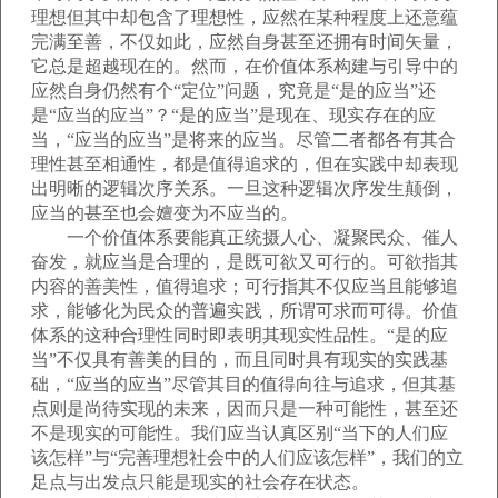
理想但其中却包含了理想性，应然在某种程度上还意蕴
完满至善，不仅如此，应然自身甚至还拥有时间矢量，
它总是超越现在的。然而，在价值体系构建与引导中的
应然自身仍然有个“定位”问题，究竟是“是的应当”还
是“应当的应当”？“是的应当”是现在、现实存在的应
当，“应当的应当”是将来的应当。尽管二者都各有其合
理性甚至相通性，都是值得追求的，但在实践中却表现
出明晰的逻辑次序关系。一旦这种逻辑次序发生颠倒，
应当的甚至也会嬗变为不应当的。
一个价值体系要能真正统摄人心、凝聚民众、催人
奋发，就应当是合理的，是既可欲又可行的。可欲指其
内容的善美性，值得追求；可行指其不仅应当且能够追
求，能够化为民众的普遍实践，所谓可求而可得。价值
体系的这种合理性同时即表明其现实性品性。“是的应
当”不仅具有善美的目的，而且同时具有现实的实践基
础，“应当的应当”尽管其目的值得向往与追求，但其基
点则是尚待实现的未来，因而只是一种可能性，甚至还
不是现实的可能性。我们应当认真区别“当下的人们应
该怎样”与“完善理想社会中的人们应该怎样”，我们的立
足点与出发点只能是现实的社会存在状态。