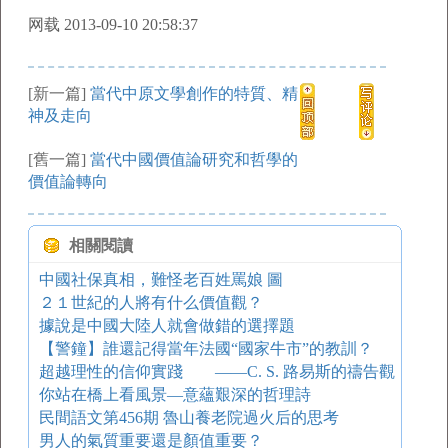
网载 2013-09-10 20:58:37
[新一篇]
當代中原文學創作的特質、精
神及走向
[舊一篇]
當代中國價值論研究和哲學的
價值論轉向
相關閱讀
中國社保真相，難怪老百姓罵娘 圖
２１世紀的人將有什么價值觀？
據說是中國大陸人就會做錯的選擇題
【警鐘】誰還記得當年法國“國家牛市”的教訓？
超越理性的信仰實踐 ——C. S. 路易斯的禱告觀
你站在橋上看風景—意蘊艱深的哲理詩
民間語文第456期 魯山養老院過火后的思考
男人的氣質重要還是顏值重要？