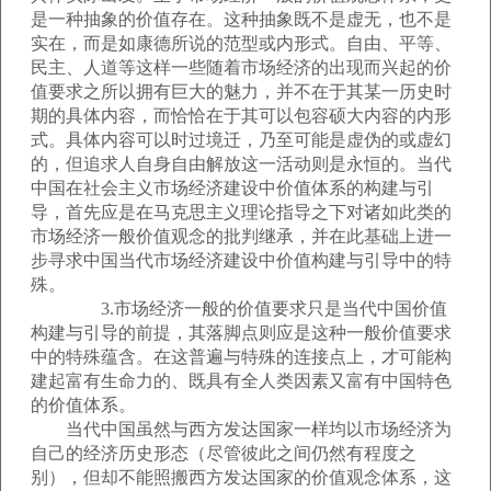
是一种抽象的价值存在。这种抽象既不是虚无，也不是
实在，而是如康德所说的范型或内形式。自由、平等、
民主、人道等这样一些随着市场经济的出现而兴起的价
值要求之所以拥有巨大的魅力，并不在于其某一历史时
期的具体内容，而恰恰在于其可以包容硕大内容的内形
式。具体内容可以时过境迁，乃至可能是虚伪的或虚幻
的，但追求人自身自由解放这一活动则是永恒的。当代
中国在社会主义市场经济建设中价值体系的构建与引
导，首先应是在马克思主义理论指导之下对诸如此类的
市场经济一般价值观念的批判继承，并在此基础上进一
步寻求中国当代市场经济建设中价值构建与引导中的特
殊。
3.市场经济一般的价值要求只是当代中国价值
构建与引导的前提，其落脚点则应是这种一般价值要求
中的特殊蕴含。在这普遍与特殊的连接点上，才可能构
建起富有生命力的、既具有全人类因素又富有中国特色
的价值体系。
当代中国虽然与西方发达国家一样均以市场经济为
自己的经济历史形态（尽管彼此之间仍然有程度之
别），但却不能照搬西方发达国家的价值观念体系，这