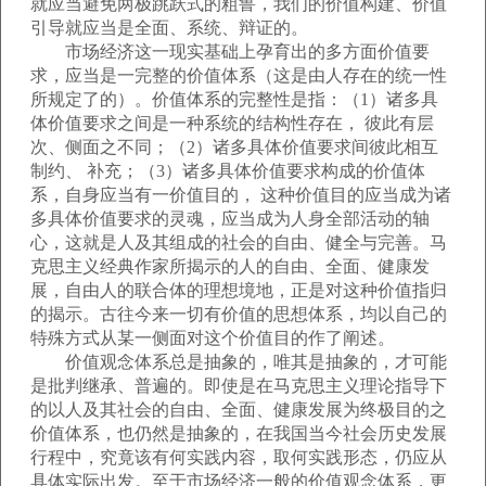
就应当避免两极跳跃式的粗鲁，我们的价值构建、价值
引导就应当是全面、系统、辩证的。
市场经济这一现实基础上孕育出的多方面价值要
求，应当是一完整的价值体系（这是由人存在的统一性
所规定了的）。价值体系的完整性是指：（1）诸多具
体价值要求之间是一种系统的结构性存在， 彼此有层
次、侧面之不同；（2）诸多具体价值要求间彼此相互
制约、 补充；（3）诸多具体价值要求构成的价值体
系，自身应当有一价值目的， 这种价值目的应当成为诸
多具体价值要求的灵魂，应当成为人身全部活动的轴
心，这就是人及其组成的社会的自由、健全与完善。马
克思主义经典作家所揭示的人的自由、全面、健康发
展，自由人的联合体的理想境地，正是对这种价值指归
的揭示。古往今来一切有价值的思想体系，均以自己的
特殊方式从某一侧面对这个价值目的作了阐述。
价值观念体系总是抽象的，唯其是抽象的，才可能
是批判继承、普遍的。即使是在马克思主义理论指导下
的以人及其社会的自由、全面、健康发展为终极目的之
价值体系，也仍然是抽象的，在我国当今社会历史发展
行程中，究竟该有何实践内容，取何实践形态，仍应从
具体实际出发。至于市场经济一般的价值观念体系，更