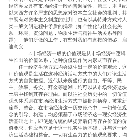
经济亦应具有市场经济一般的普遍品性。第三，本世纪
以来西方许多严肃的思想家对资本主义社会的批判，其
中既有对资本主义制度的批判，也有以其特殊方式对人
类一般文明进程中矛盾的揭示（如个性化与社会化关
系，环境、资源问题，物质生活与精神生活关系等问
题），他们所做的工作，有些对我们有直接的借鉴、启
迪意义。
2.市场经济一般的价值观是从市场经济中逻辑
生长出的价值体系，这种价值观作为内形式而存在。
任一经济生活方式均会滋生出一定的价值观念，这
种价值观是生活在这种经济活动方式中的人们对该生活
方式的自觉把握。近代以来所盛行的自由、平等、民
主、效率、务实、拜金等思潮，均可以从市场经济这块
土壤中找到其存在理由。而以往社会历史中的一切价值
观念体系则在市场经济生活方式中被批判扬弃，被重新
诠释、整合。在市场经济这一历史形态中，一切价值观
念的引导、构建，均必须基于市场经济这一现实经济生
活基础之上，即使是传统的经扬弃后仍有存在价值的价
值要求，也应当立足于这一现实生活基础，并与这一经
济生活基础相整合。一切有生命力的价值观念要求，均