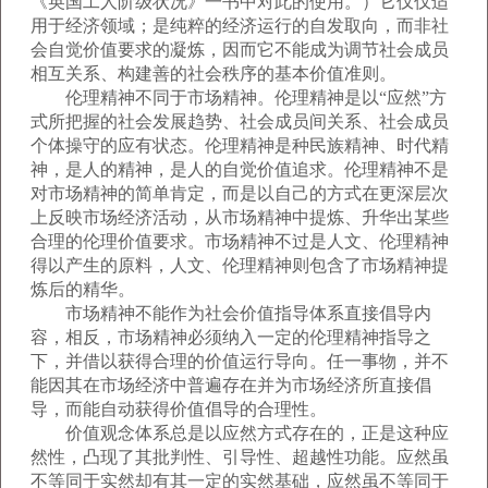
《英国工人阶级状况》一书中对此的使用。）它仅仅适
用于经济领域；是纯粹的经济运行的自发取向，而非社
会自觉价值要求的凝炼，因而它不能成为调节社会成员
相互关系、构建善的社会秩序的基本价值准则。
伦理精神不同于市场精神。伦理精神是以“应然”方
式所把握的社会发展趋势、社会成员间关系、社会成员
个体操守的应有状态。伦理精神是种民族精神、时代精
神，是人的精神，是人的自觉价值追求。伦理精神不是
对市场精神的简单肯定，而是以自己的方式在更深层次
上反映市场经济活动，从市场精神中提炼、升华出某些
合理的伦理价值要求。市场精神不过是人文、伦理精神
得以产生的原料，人文、伦理精神则包含了市场精神提
炼后的精华。
市场精神不能作为社会价值指导体系直接倡导内
容，相反，市场精神必须纳入一定的伦理精神指导之
下，并借以获得合理的价值运行导向。任一事物，并不
能因其在市场经济中普遍存在并为市场经济所直接倡
导，而能自动获得价值倡导的合理性。
价值观念体系总是以应然方式存在的，正是这种应
然性，凸现了其批判性、引导性、超越性功能。应然虽
不等同于实然却有其一定的实然基础，应然虽不等同于