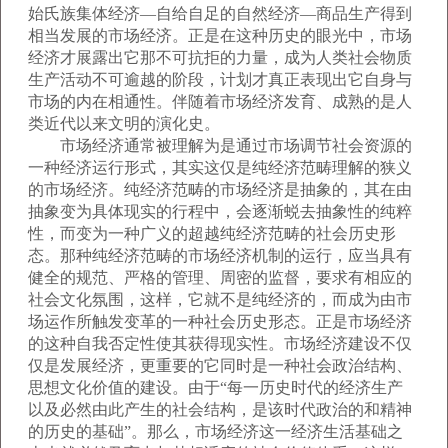
始氏族集体经济—自给自足的自然经济—商品生产得到
相当发展的市场经济。正是在这种历史的眼光中，市场
经济才展露出它那不可抗拒的力量，成为人类社会物质
生产活动不可逾越的阶段，计划才真正表现出它自身与
市场的内在相通性。伴随着市场经济发育、成熟的是人
类近代以来文明的演化史。
市场经济通常被理解为是通过市场调节社会资源的
一种经济运行形式，其实这仅是纯经济范畴理解的狭义
的市场经济。纯经济范畴的市场经济是抽象的，其在由
抽象变为具体现实的行程中，会逐渐蜕去抽象性的纯粹
性，而变为一种广义的超越纯经济范畴的社会历史形
态。那种纯经济范畴的市场经济机制的运行，应当具有
健全的规范、严格的管理、周密的监督，要求有相应的
社会文化氛围，这样，它就不是纯经济的，而成为由市
场运作所触发变革的一种社会历史形态。正是市场经济
的这种自我否定性使其获得现实性。市场经济建设不仅
仅是发展经济，更重要的它同时是一种社会政治结构、
思想文化价值的建设。由于“每一历史时代的经济生产
以及必然由此产生的社会结构，是该时代政治的和精神
的历史的基础”。那么，市场经济这一经济生活基础之