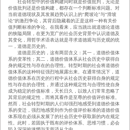
社会转型中的价值构建同时就是价值批判，无论是
价值批判还是价值构建，都存在一个判断标准问题。对
当前道德现状及其发展趋势认识上的“爬坡论”与“滑坡
论”的激烈争论，其背后隐藏着的正是这样一种有关价
值判断标准的争论。在我看来，应当跳出就道德论道德
的狭隘局限，在更为宽广的社会历史背景中认识道德及
其变化，用哲学术语表达就是寻求道德观与历史观的统
一，道德是历史的。
道德是历史的，这有两层含义：其一，道德价值体
系的变革性；其二，道德价值体系从社会历史中获得自
身的规定性与存在的合理性。转型时期的社会将道德价
值体系的这种特征强烈地展露出来。在通常情况下，道
德价值体系在历史的行程中从社会历史获得自身的规定
性与存在的合理性，并通过这种规定性与合理性使自身
成为稳定的价值标准，天长日久，以致人们常常忽略了
其背后的规定性，而将其看作是至尊的价值评价标准。
然而，社会转型时期的人们却强烈地感受到道德价值体
系的变迁，强烈地感受到作为价值评价标准的道德价值
体系现在必须从发展了的社会历史中获取新的内在规定
性。此时，若固执于既有的评价体系、思维习惯，必会
陷入深深的迷惘与无所适从之中。