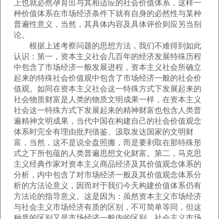
上也就必然孕育出与其相适应的社会价值体系，这样一
种价值体系在市场经济条件下就有自身的必然性与某种
普遍性意义，当然，其具体内容及具体评价则应另当别
论。
根据上述考察问题的思想方法，我们不难得到如此
认识：第一，资本主义社会几百年的经济发展特殊历程
中包含了市场经济一般发展进程，资本主义社会所确立
起来的特殊社会价值观中包含了市场经济一般的社会价
值观。如同在资本主义社会这一特殊方式下发展起来的
社会物质财富是人类的物质文明成果一样，在资本主义
社会这一特殊方式下发展起来的精神财富也包含人类普
遍精神文明成果，当代中国在构建自己的社会价值观念
体系时完全有理由批判借鉴、汲取发达国家的文明财
富，当然，这不是说全盘照搬，而是要剥取在那特殊形
式之下所包蕴的人类普遍思想文化财富。第二，马克思
主义经典作家对资本主义商品经济及其价值观念体系的
分析，内中包含了对市场经济一般及其价值观念体系分
析的方法论意义，因而对于我们今天构建价值体系仍有
方法论的指导意义。这是因为：虽然资本主义市场经济
与社会主义市场经济有质的区别，不可简单等同，但这
种质的区别又是市场经济一般内的区别，社会主义市场