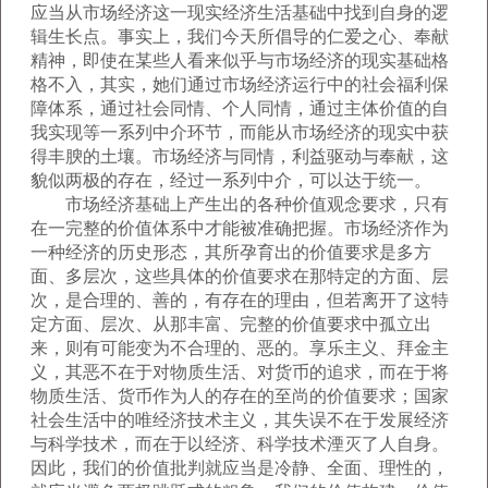
应当从市场经济这一现实经济生活基础中找到自身的逻
辑生长点。事实上，我们今天所倡导的仁爱之心、奉献
精神，即使在某些人看来似乎与市场经济的现实基础格
格不入，其实，她们通过市场经济运行中的社会福利保
障体系，通过社会同情、个人同情，通过主体价值的自
我实现等一系列中介环节，而能从市场经济的现实中获
得丰腴的土壤。市场经济与同情，利益驱动与奉献，这
貌似两极的存在，经过一系列中介，可以达于统一。
市场经济基础上产生出的各种价值观念要求，只有
在一完整的价值体系中才能被准确把握。市场经济作为
一种经济的历史形态，其所孕育出的价值要求是多方
面、多层次，这些具体的价值要求在那特定的方面、层
次，是合理的、善的，有存在的理由，但若离开了这特
定方面、层次、从那丰富、完整的价值要求中孤立出
来，则有可能变为不合理的、恶的。享乐主义、拜金主
义，其恶不在于对物质生活、对货币的追求，而在于将
物质生活、货币作为人的存在的至尚的价值要求；国家
社会生活中的唯经济技术主义，其失误不在于发展经济
与科学技术，而在于以经济、科学技术湮灭了人自身。
因此，我们的价值批判就应当是冷静、全面、理性的，