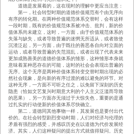
道德是发展着的，这在现时的理解中更应当注意：
第一，社会转型时期的道德价值规范有个由无序向
有序的转化期。在两种价值规范体系交替时，会有这样
一段时期，既有的价值规范体系被冲击、批判，新的价
值体系尚未建立，这时，一方面，由于价值规范体系的
失落与缺失，或者导致普遍的迷惘无所适从，或者致使
沉渣泛起，另一方面，由于既往的善恶各自向对立面的
运动，或者导致普遍的失范混乱，或者出现了代表未来
更加成熟善美的道德价值体系的雏形，这种雏形本身就
意味着某种恶存在的可能，这时的社会会表现出普遍的
无序。这个无序是两种价值体系转变交替时期出现的必
然社会现象，是向新的有序过渡的难以避免的环节。对
这种无序，一方面不可听之任之，以免留下深刻的历史
隐患（恰如文艺复兴时期意大利的个人主义泛滥而导致
的恶果），另一方面亦无须过于大惊失色，重要的是通
过扎实的行动使新的价值体系尽快确立。
第二，道德同其他事物一样，其发展也是要付出代
价的。在社会转型剧烈变动时期，人们对经济与伦理的
矛盾有强烈的感受，并感叹历史在以道德为代价发展经
济。其实，人们这种疑问的提出方式就值得疑问。历史