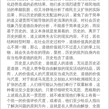
化趋势造成的必然结果。他们多次强烈谴责了殖民地统
治的卑鄙肮脏，但又冷静地分析了殖民主义扩张的实际
后果，并以历史的眼光支配这种认识，避免了由于简单
的道义谴责而可能导致的历史浅薄的失误。对社会历史
现象乃至道德自身的分析，不能基于简单道义的，而应
基于历史的。道义本身就是发展着的、历史的。离开了
历史的眼光，道义就将失去它的现实内容。不过，若在
结构转型时期，在社会历史过程中，道德价值真的是那
么不屑一顾，那么，道德价值就只不过是人们的掌上玩
物，就会失去存在的理由，显然，历史的批判自身内在
应当包孕道德的批判，历史包含了道德。
历史是人的历史，道德是人的道德，无论是历史还
是道德，均是人类争取自由解放的现实活动的结晶，因
而，人的价值或人的尺度就应当成为历史、道德的价值
与尺度。对于前述马克思主义创始人对待欧洲殖民主义
扩张的态度，人们很可能认为他们奉行了双重标准，这
种看法至少是肤浅的。只要仔细研究马克思、恩格斯的
上述观点及其一贯思想，就不难发现他们事实上有着一
个统一的价值评价尺度，或者说，他们至少给后人指出
了解决问题的原则方向，这就是在人类自由解放、全面