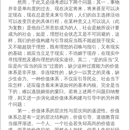
然而，于此又必须考虑以下两个问题：其一，事物
并非是单向度的过去、现在决定将来，将来甚至可以决
定现在，现在总是受未来引导的，人们的自主选择活动
可以改变历史的具体行程，在某种意义上可以说人（此
为复数）是他自己所意欲成为的人，社会是她所设计要
成为的社会，如是，理想社会状态又是不可回避的，这
样，我们的价值构建与引导就应当既不能超脱于现实，
又不能超脱于理想，既有理想的召唤与指引，又有现实
的基础；就应当立足于现实，不诌媚于现存，在现实中
寻找理想及通向理想的现实途径。其二，“是的应当”又
应是向“应当的应当”过渡的，缺少这种过渡能力的价值
体系是非开放、非连续性的，缺少一以贯之的灵魂，缺
少生命力。一种价值体系，不仅应引导民众、社会当下
应怎样，还应蕴含着未来该如何的基本内核。完全是当
下的，难以逃脱媚俗的窠臼。若将上述两个问题归纳整
理，则又进一步演化成价值体系构建与引导中的另外两
个问题：
第一，价值体系的层次性与层次间的递进性。价值
体系总是有一定的层次结构的，价值引导、道德教育应
当循序渐进。一个人、一个社会若失却高尚的价值追
求、崇高的价值目的，固然令人担忧，但若人失却起码