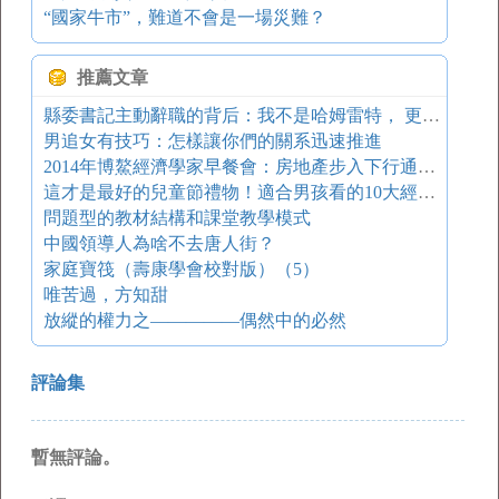
“國家牛市”，難道不會是一場災難？
推薦文章
縣委書記主動辭職的背后：我不是哈姆雷特， 更不是堂·吉訶德
男追女有技巧：怎樣讓你們的關系迅速推進
2014年博鰲經濟學家早餐會：房地產步入下行通道了嗎？
這才是最好的兒童節禮物！適合男孩看的10大經典繪本
問題型的教材結構和課堂教學模式
中國領導人為啥不去唐人街？
家庭寶筏（壽康學會校對版）（5）
唯苦過，方知甜
放縱的權力之—————偶然中的必然
評論集
暫無評論。