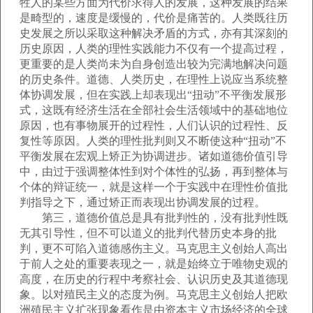
牲人的某些方面为代价求得人的发展，这种发展的结果
是畸型的，速度是缓慢的，代价是痛苦的。人类既往历
史发展之所以采取这种解决矛盾的方式，亦有其深刻的
历史原因，人类的理性实践能力不仅有一个提高过程，
更重要的是人类尚未为自身创造出较为完满地解决问题
的历史条件。道德、人类历史，在理性上说应当系统整
体协调发展，但在实践上却表现出“扭动”不平衡发展形
式，这既有经济生活在全部社会生活领域中的基础地位
原因，也有事物展开的过程性，人们认识的过程性、反
复性等原因。人类的理性批判则又不断使这种“扭动”不
平衡发展在宏观上矫正为协调进步。诸如道德价值引导
中，由过于强调整体性到对个体性的弘扬，再到整体与
个体的辩证统一，就是这样一个于实践中在理性价值批
判指导之下，通过矫正而表现出协调发展的过程。
第三，道德价值总是具有批判性的，没有批判性既
无其引导性，但不可以道义的批判代替历史本身的批
判，更不可陷入道德感伤主义。马克思主义创始人高出
于前人之处的重要表现之一，就是始终立于唯物史观的
高度，在历史的行程中考察社会、认识历史及其道德现
象。以对殖民主义的态度为例。马克思主义创始人把欧
洲殖民主义扩张现象看作是由资本主义市场经济的全球