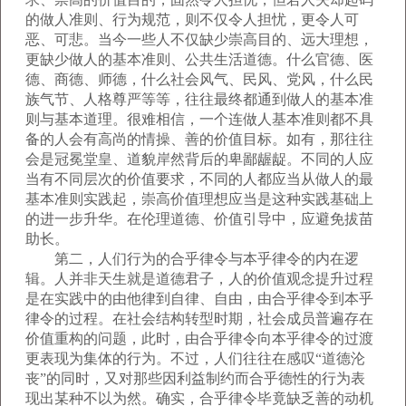
的做人准则、行为规范，则不仅令人担忧，更令人可
恶、可悲。当今一些人不仅缺少崇高目的、远大理想，
更缺少做人的基本准则、公共生活道德。什么官德、医
德、商德、师德，什么社会风气、民风、党风，什么民
族气节、人格尊严等等，往往最终都通到做人的基本准
则与基本道理。很难相信，一个连做人基本准则都不具
备的人会有高尚的情操、善的价值目标。如有，那往往
会是冠冕堂皇、道貌岸然背后的卑鄙龌龊。不同的人应
当有不同层次的价值要求，不同的人都应当从做人的最
基本准则实践起，崇高价值理想应当是这种实践基础上
的进一步升华。在伦理道德、价值引导中，应避免拔苗
助长。
第二，人们行为的合乎律令与本乎律令的内在逻
辑。人并非天生就是道德君子，人的价值观念提升过程
是在实践中的由他律到自律、自由，由合乎律令到本乎
律令的过程。在社会结构转型时期，社会成员普遍存在
价值重构的问题，此时，由合乎律令向本乎律令的过渡
更表现为集体的行为。不过，人们往往在感叹“道德沦
丧”的同时，又对那些因利益制约而合乎德性的行为表
现出某种不以为然。确实，合乎律令毕竟缺乏善的动机