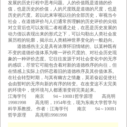
发展的历史行程中思考问题。人的价值既是道德的价
值，也是历史的价值，人的尺度既是道德的尺度，也是
历史的尺度。若以此来审视以往的全部历史，审视当今
社会，在道德评价与人们通常所理解的历史评价的尖锐
对立背后也可以发现二者相通之处，在恶是历史发展的
动力借以表现出来的形式之下，可以勾勒出人类社会发
展历程的轮廓，揭示出人类精神世界变化的一般趋向。
道德感伤主义是具有浓厚怀旧情绪的、以某种既有
不变的道德价值体系为唯一评价尺度的、对社会历史现
象的一种评价态度。它往往发源于对社会变化中的无序
的感叹，尽管它可能包含着对新的道德秩序的向往，但
在情感上实际上仍怀恋着旧的道德秩序及其价值体系。
在社会转型时期，与其有幽古之情趣，莫若奋起促使社
会由暂时的无序向新的有序的转变。在改变这不太完美
的环境中，使环境与人都逐渐变得完美起来。
江海学刊 南京 94～100B1哲学原理 高兆明
19981998 高兆明，1954年生，现为东南大学哲学与
科学系教授。 作者：江海学刊 南京 94～100B1
哲学原理 高兆明19981998