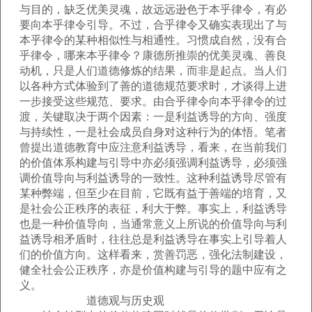
与目的，缺乏优美灵魂，故远远逊色于本乎律令，有必
要向本乎律令引导。不过，合乎律令又确实表现出了与
本乎律令的某种相似性与相通性。习惯成自然，没有合
乎律令，哪来本乎律令？康德所推崇的优美灵魂、善良
动机，只是人们道德修炼的结果，而非是起点。当人们
以各种方式体验到了善的道德规范要求时，才谈得上进
一步接受这些规范、要求。由合乎律令向本乎律令的过
渡，关键取决于两个因素：一是利益诱导的方向、强度
与持续性，一是社会成员自身对这种行为的体悟。笔者
曾提出道德教育中应注意利益诱导，看来，在当前我们
的价值体系构建与引导中亦必须强调利益诱导，必须强
调价值导向与利益诱导的一致性。这种利益诱导尽管有
某种弊端，但至少在目前，它既有益于善端的培育，又
是社会公正秩序的表征，利大于弊。事实上，利益诱导
也是一种价值导向，当通常意义上所说的价值导向与利
益诱导相矛盾时，往往总是利益诱导在事实上引导着人
们的价值方向。这样看来，赏善罚恶，强化法制建设，
健全社会公正秩序，亦是价值构建与引导的题中应有之
义。
道德观与历史观