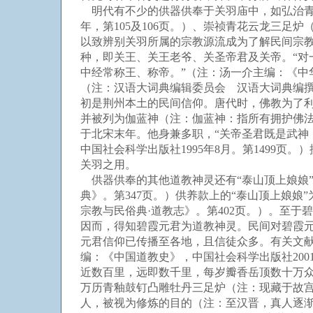
明代有不少的供器供奉于关羽庙中，如弘治青花
年，第105及106页。）、崇祯青花云龙三
以致辨别关羽所属的宗教源流成为了解民间宗
种，即关王、关王老爷、关圣帝君及关帝。“
中经常称王、称帝。”（注：汤一介主编：《中华
（注：汉语大词典编辑委员会 汉语大词典编撰处
初是荆州本土的民间信仰。唐代时，佛教为了
并被列为伽蓝神（注：伽蓝神：指所有拥护佛法
于北宋末年。他身兼多职，“关帝圣君既是武神
中国社会科学出版社1995年8月。第1499
关羽之用。
供器供奉的其他道教神灵还有“泰山顶上娘娘”
典》。第347页。）供养款上的“泰山顶上娘
宗教与民俗典·道教志》。第402页。）。至
因而，得知碧霞元君为道教神灵。民间对碧霞
元君信仰已传播至各地，且信徒众多。有关文献有
编：《中国道教史》，中国社会科学出版社200
近数百里，远即数千里，每岁瓣香岳顶数十万众
万历青釉鼓钉凸雕牡丹三足炉（注：现藏于故宫博
人，被视为修炼的目的（注：至汉晋，真人逐渐