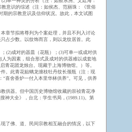
；(2)单一神灵的分析（注：如蔡东洲、文廷海：
民间宗教意识的综述（注：如侯杰、范丽珠：《世俗
一时期的宗教意识及信仰状况。故此，本文试图
本章节拟将尊列为个案处理，并且不列入讨论
瓷只占少数。以纹饰而言，则以龙纹居首。此
2)成对的器皿（花瓶）；(3)可单一或成对供
然与人为因素，组合形式及成对的供器难以成套地
天启青花团龙烛台。现藏于上海博物馆。）等。
一件。此青花贴螭龙缠枝牡丹纹长颈瓶（注：现
：“喜舍香炉一付入本里华林供养”。可见，供养
教供器。但中国历史博物馆收藏的崇祯青花净
全》，台北：学生书局，(1989.11)。第
现了佛、道、民间宗教相互融合的情况，以下