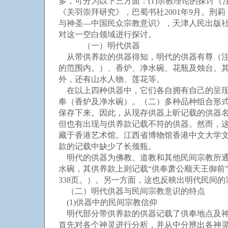
多，可分为以下三方面：(1)宗教理论的探讨（
《关羽崇拜研究》，巴蜀书社2001年9月。刑
与神圣—中国民众宗教意识》，天津人民出版社
对这一空白领域进行探讨。
（一）明代供器
从带供养款的供器得知，明代的供器有尊（注
的范围内。）、香炉、净水碗、花瓶及烛台。
外，还有山水人物、莲花等。
在以上四种供器中，它们各自拥有自己的呈现形式
奉（香炉及净水碗）。（二）多种品种组合形式
保存下来。因此，从现存供器上昕记载的供器名
但也有出现与供养款记载不符的供器。然而，
藏于香港艺术馆。江西省博物馆香港中文大学文物
款的记载中缺少了长颈瓶。
明代的供器为佛教、道教和其他民间宗教所通
水碗，其供养款上则记载“供奉萧公顺天王御前”
338页。）。另一方面，这也反映出明代民间
（二）明代供器与民间宗教意识的特点
(1)供器中的民间宗教信仰
明代部分带供养款的供器记载了供奉地点及神
首先对各个神灵进行分析，并从中分辨出各神