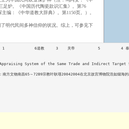
三足炉。《中国历代陶瓷款识汇集》。第76
琛主编：《中华道教大辞典》。第1150页。）。
了明代民间多神信仰的状况。综上，可参见下
           6道教     3    关帝          5         4 泰山
sing System of the Same Trade and Indirect Target 
8,China叶耿瑾，复旦大学文博系  作者：南方文物南昌65～72B9宗教