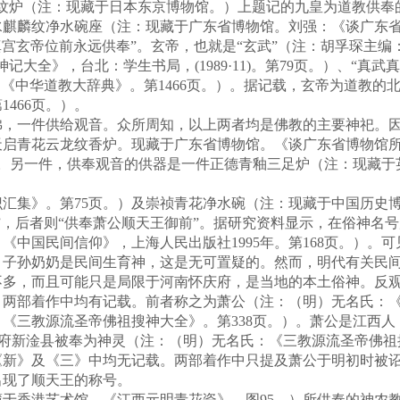
龙纹炉（注：现藏于日本东京博物馆。）上题记的九皇为道教供奉
海水麒麟纹净水碗座（注：现藏于广东省博物馆。刘强：《谈广东
真宫玄帝位前永远供奉”。玄帝，也就是“玄武”（注：胡孚琛主编：
大全》，台北：学生书局，(1989·11)。第79页。）、“真
编：《中华道教大辞典》。第1466页。）。据记载，玄帝为道教
466页。）。
，一件供给观音。众所周知，以上两者均是佛教的主要神祀。因
天启青花云龙纹香炉。现藏于广东省博物馆。《谈广东省博物馆
）。另一件，供奉观音的供器是一件正德青釉三足炉（注：现藏
。
集》。第75页。）及崇祯青花净水碗（注：现藏于中国历史博
，后者则“供奉萧公顺天王御前”。据研究资料显示，在俗神名号后冠
《中国民间信仰》，上海人民出版社1995年。第168页。）。
。子孙奶奶是民间生育神，这是无可置疑的。然而，明代有关民
不多，而且可能只是局限于河南怀庆府，是当地的本土俗神。反
两部着作中均有记载。前者称之为萧公（注：（明）无名氏：《
《三教源流圣帝佛祖搜神大全》。第338页。）。萧公是江西
江府新淦县被奉为神灵（注：（明）无名氏：《三教源流圣帝佛祖
新》及《三》中均无记载。两部着作中只提及萧公于明初时被诏
出现了顺天王的称号。
于香港艺术馆。《江西元明青花瓷》。图95。）所供奉的神农