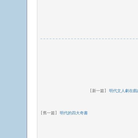
[新一篇] 
明代文人劇在戲
[舊一篇] 
明代的四大奇書 