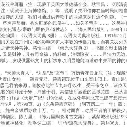
双兽耳瓶（注：现藏于英国大维德基金会。耿宝昌：《明清瓷器
足炉（注：现藏于上海博物馆。）等，说明了关羽信仰在当时民间
教信仰的关键。我们可通过供养款中的两点来探讨这个问题。（
对一些名声显赫、香火旺盛的民俗神……如关圣帝君……。这类神
文化通志·宗教与民俗典·道教志》，上海人民出版社，1998年1
编撰：《汉语大词典·8册》，汉语大词典出版社，1991年1
利用关羽在荆州民间的影响来扩大本教的传播力度，而将关羽列
之诸天神善神。慈怡主编：《佛光大辞典·3》，书目文献出版社1
，又是财神，具有司命禄，佑科举，治病除灾，……且法力无边
页。）据此，发现供器铭文上的祈求事项明显地能与道教中关羽的神
、“天师大真人”、“九皇”及“玄帝”。万历青花云龙瓶（注：现
娘”为泰山女神——碧霞元君。碧霞祠现位于山东泰山顶上。泰山是
于碧霞元君的来源，道教称此神应九＠①以生，受玉帝之命，证位
元君的崇拜始于宋，兴盛于明。其信徒所涵盖的区域范围，已从
：(1)据《天府广记》(19)记载，在成化年间北京已建有碧霞
1年9月，第798页。2)《东岳碧霞宫碑》（明万历二十一年）
，施舍金钱币亦数十万。”）。相对而言，对后三者的了解较少。
物院。陈万里：《陈万里陶瓷考古文集》，紫禁城出版社1997
地被神格化。胡孚琛主编：《中华道教大辞典》。第1436页。