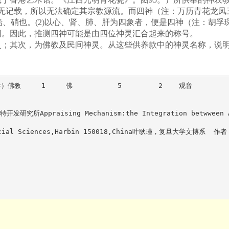
中无记载，所以无法确定其宗教源流。而四神（注：万历青花龙凤
铅、硝也。(2)以心、肾、肺、肝为四象者，便是四神（注：胡孚
因。因此，推测四神可能是由四位神灵汇合起来的称号。
；其次，为佛教及民间神灵。从这些供养款中的神灵名称，说明
 1     佛           5         2    观音          1  
ppraising Mechanism:the Integration betwween Apprai
cademy of Social Sciences,Harbin 15001