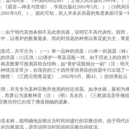
注：如乌丙安：《中国民间信仰》，上海人民出版社1995年。）
莉：《观音—神圣与世俗》，学苑出版社2001年5月。）；(3)
2001年9月。）。据此可知，前人并未从供器的角度来探讨某
：由于明代其他各朝不见此类供器，说明它不具代表性。因而，
其中，以香炉的数量最多。而此时供器的种类以青花瓷为主，青
，共可分为：（一）单一品种的供器：(1)单一的器皿（钵）；(
的供器：(1)五供；(2)香炉一尊及花瓶一对。由于历史上的自
称及数量可推测其组合结构，如“香炉花瓶烛台一副”（注：明
这种情况非常少，在现存的三十四件带供养款的供器中只出现了
馆：《江西元明青花瓷》，2002年9月。图43。）的供养款云
用，并无专为某种宗教所使用的特定供器。如净水碗，最初为佛
，而萧公为道教神灵（注：（明）无名氏：《三教源流圣帝佛祖搜神大
的宗教信仰已出现了佛道相融的迹象。
灵名称，能明确地反映出当时民间盛行的宗教信仰。由于明代出
灵的宗教源流，进而说明当时民间的宗教信仰状况。