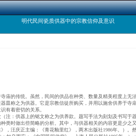
明代民间瓷质供器中的宗教信仰及意识
寺庙的传统。虽然，民间的供品在种类、数量及精美程度上无法
质器皿称之为供器。它是宗教信徒所购买，并用以施舍供养于寺
意识有着密切的关系。
（注：供器上的铭文称之为供养款。题写手法为刻划及书写于器
的种类时做出些简略的分析。其中，与供器相关的内容更是少之
》，汪庆正主编：《青花釉里红》，两木出版社1986年。）。