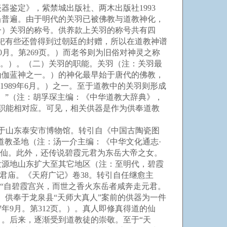
鉴定》，紫禁城出版社、两木出版社1993
相当普遍。由于明代的关羽已被佛教与道教神化，
一）关羽的称号。供养款上关羽的称号共有四
祀有些还曾得到过朝廷的封赠，所以在道教神谱
0月。第269页。）而老爷则为旧俗对神灵之称
2月。）。（二）关羽的职能。关羽（注：关羽最
为伽蓝神之一。）的神化最早始于唐代的佛教，
989年6月。）之一。至于道教中的关羽则形成
。”（注：胡孚琛主编：《中华道教大辞典》，
的职能相对应。可见，相关供器是作为供奉道教
藏于山东泰安市博物馆。转引自《中国古陶瓷图
道教圣地（注：汤一介主编：《中华文化通志·
天仙。此外，还传说碧霞元君为东岳大帝之女。
发源地山东扩大至其它地区（注：至明代，碧霞
元君庙。《天府广记》卷38。转引自任继愈主
载：“自碧霞宫兴，而世之香火东岳者咸奔走元君。
供奉于龙泉县“天师大真人”案前的供器为一件
年9月。第312页。）。真人即修真得道的仙
）。后来，逐渐受到道教徒的崇敬。至于“天