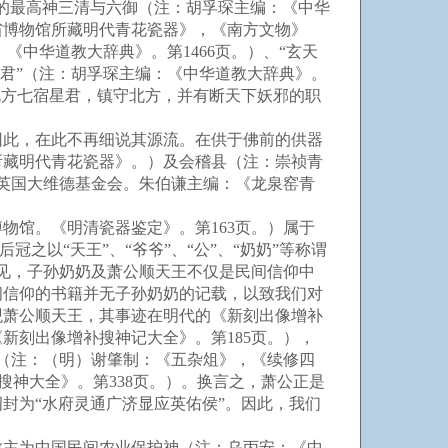
的最高神三清与六御（注：胡孚琛主编：《中华
省博物馆所藏明代青花瓷器》，《南方文物》
《中华道教大辞典》。第1466页。）、“玄天
武真君”（注：胡孚琛主编：《中华道教大辞典》。
的北方七宿星君，镇守北方，并有断天下妖邪的职
此，在此不再细说其源流。在供于佛前的供器
所藏明代青花瓷器》。）及会稽县（注：崇祯青
于英国大维德基金会。朱伯谦主编：《龙泉窑青
物馆。《明清瓷器鉴定》。第163页。）属于
之以“天王”、“爷爷”、“公”、“奶奶”等称谓
可见，子孙奶奶及萧公顺天王不仅是民间信仰中
间信仰的书籍并无子孙奶奶的记载，以致我们对
观萧公顺天王，其事迹在明代的《新刻出像增补
新刻出像增补搜神记大全》。第185页。），
人（注：（明）谢肇制：《五杂俎》，《续修四
搜神大全》。第338页。）。换言之，萧公正是
封为“水府灵通广济显应英佑侯”。因此，我们
教主为中国民间农业保护神（注：乌丙安：《中