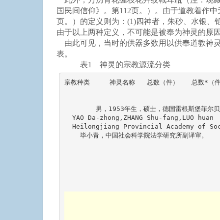
国民间信仰》。第112页。）。由于道教着作
页。）的定义则为：(1)四神者，朱砂、水银、
由于以上两种定义，不可能是被奉为神灵的原
由此可见，当时的供器多数用以供奉道教神灵
表。
表1 神灵的宗教源流分类
宗教种类     神灵名称   总数（件）　　总数*（件）佛教    
    男，1953年生，硕士，德国雷根斯堡菲尔贝特开发研究所A
  YAO Da-zhong,ZHANG Shu-fang,LUO huan 
  Heilongjiang Provincial A
    毕小青，中国社会科学院法学研究所副译审。