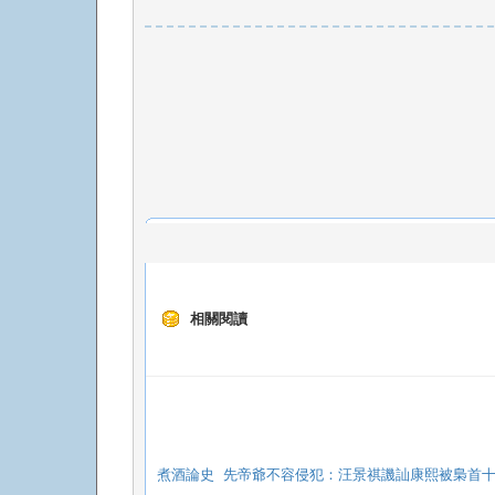
相關閱讀
煮酒論史 先帝爺不容侵犯：汪景祺譏訕康熙被梟首