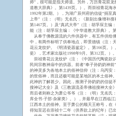
师”，很可能是指天师道。另外，万历青花双
道教大辞典》。第1439页。）。而崇祯青花
1992年第2期。），为湖广辰州府的信徒“捐至
上帝”（注：（明）无名氏：《新刻出像增补搜神记
第1467页。）及“真武大帝”（注：胡孚琛主
能（注：胡孚琛主编：《中华道教大辞典》。第1
从奉于佛教源流的六件供器中，有五件供给佛
中，有两件标明了供奉地点，即景德镇（注：
花云龙纹炉。《明清瓷器鉴定》。第166页。
瓷》，艺术家出版社1998年9月。第312页。）
崇祯青花云龙纹炉（注：《中国历代陶瓷款识汇
民间宗教神庙中的供器。前者“奉子孙奶奶神前”
的神灵多为各地本土的俗神信仰（注：乌丙安：
的世俗神，而且还极可能是某地区的本土俗神
此神的了解甚少。因此，推测子孙奶奶的信徒
搜神记大全》及《三教源流圣帝佛祖搜神大全》
而后者则称之为萧公爷爷（注：（明）无名氏：
库全书·子部·杂家类》。），并最早在江西临
江西本土的俗神。至于萧公的顺天王称号，在《
得知至迟在崇祯十二年（供养款上的纪年）已
此外，万历青花缠枝花卉纹戟耳瓶（注：现藏