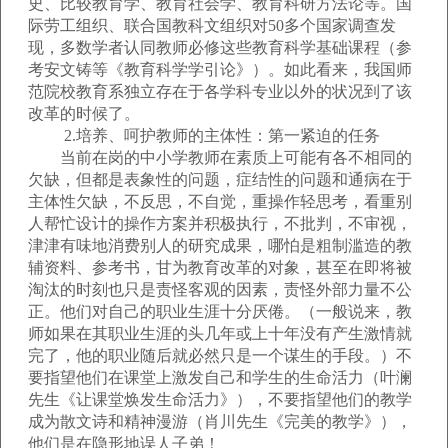
史、比较教育学、教育社会学、教育科研方法论等。国
际劳工组织、联合国教科文组织对50多个国家调查发
现，多数学者认同教师必修这些教育科学基础课程（参
考安文铸等《教育科学学引论》）。如此看来，我国师
范院校教育系独立存在于各学科专业以外的状况到了该
改革的时候了。
2.培养、呵护教师的主体性：第一紧迫的任务
当前在岗的中小学教师在素质上可能有各不相同的
欠缺，但都是表象性的问题，症结性的问题和通病在于
主体性欠缺，不反思，不自觉，重操作轻思考，看重别
人帮忙设计的操作方案并积极执行，不批判，不审视，
津津有味地消费别人的研究成果，哪怕是粗制滥造的教
辅资料、参考书，甘为教育改革的对象，甚至在即将被
淘汰的时刻也只是责怪客观的因素，责怪外部力量不公
正。他们对自己的职业生涯十分厌倦。（一般说来，教
师如果在其职业生涯的头几年或上十年没有产生激情就
完了，他的职业随后就必然只是一个谋生的手段。）不
要指望他们在课堂上激发自己和学生的生命活力（叶澜
先生《让课堂焕发生命活力》），不要指望他们的教学
成为散文诗和精神漫游（肖川先生《完美的教学》），
他们是在隐形地误人子弟！