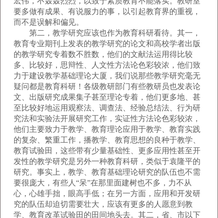
宏伟，不轰轰烈烈，以致于素质教育不能落实。教研室
要多做有成果、有说服力的事，以引起教育界的重视，
而不是误解和偏见。
第二，教学研究应该也作为教育科研看待。其一，
教育专业期刊上发表的教学研究的论文和高校学者出版
的教学研究专着数不胜数，他们的文献法运用得比较
多、比较好，思辩性、人文性方法论色彩较浓，他们致
力于建设教学基础理论大厦，我们说那些教学研究毫无
疑问都是教育科研！各级教研部门有些教研员也发表论
文、出版研究成果集子甚至理论专着，他们更多地、甚
至比较好地运用观察法、调查法、经验总结法、行为研
究法和实验法开展研究工作，实证性方法论色彩较浓，
他们主要致力于教学、教育理论应用于教学、教育实践
的复杂、繁重工作，播教学、教育思想的良种于教学、
教育试验田，这些带有少量基础性、更多应用性甚至开
发性的教学研究是另外一种教育科研，类似于袁隆平的
研究。事实上，教学、教育基础理论研究的队伍也不需
要很庞大，有些人“呆”在那里面建树也不多，力不从
心，心雄手拙，眼高手低；在另一方面，应用和开发研
究的队伍却迫切需要壮大，应该有更多的人愿意到教
学、教育改革试验田的田间地头去。其二，省、市以下