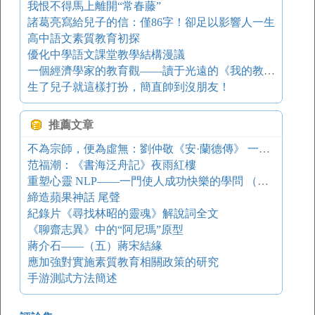
我恨不得馬上離開“常春藤”
諸葛亮寫給兒子的信：僅86字！卻足以影響人一生
高中語文素質教育初探
優化中學語文課堂教學結構漫議
一個經濟學家的教育觀——讀于光遠的《我的教育思想》
生了兒子就這樣打扮，簡直帥到沒朋友！
推薦文章
不為宗師，便為虛無：劉仲敬《安·蘭德傳》 一日一書
范福潮：《書海泛舟記》夜雨紅樓
重塑心靈 NLP——一門使人成功快樂的學問 （一）
締造蘋果神話 尾聲
紀錄片《尋找林昭的靈魂》解說詞全文
《聊齋志異》中的“阿尼瑪”原型
蔣介石——（五）蔣宋結緣
應加強對實施素質教育相關政策的研究
手游測試方法簡述