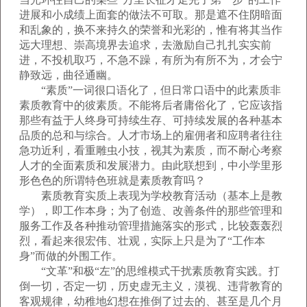
进展和小成绩上面套的做法不可取。那是遮不住阴暗面
和乱象的，换不来持久的荣誉和光彩的，惟有将其当作
远大理想、崇高境界去追求，去激励自己扎扎实实前
进，不投机取巧，不急不躁，有所为有所不为，才会宁
静致远，曲径通幽。
“素质”一词很口语化了，但日常口语中的此素质非
素质教育中的彼素质。不能将后者庸俗化了，它应该指
那些有益于人终身可持续生存、可持续发展的各种基本
品质的总和与综合。人才市场上的雇佣者和应聘者往往
急功近利，看重雕虫小技，视其为素质，而不耐心考察
人才的全面素质和发展潜力。由此联想到，中小学里形
形色色的所谓特色班就是素质教育吗？
素质教育实质上表现为学校教育活动（基本上是教
学），即工作本身；为了创造、改善条件的那些管理和
服务工作及各种推动管理措施落实的形式，比较轰轰烈
烈，看起来很宏伟、壮观，实际上只是为了“工作本
身”而做的外围工作。
“文革”和极“左”的思维模式干扰素质教育实践。打
倒一切，否定一切，历史虚无主义，漠视、违背教育的
客观规律，幼稚地幻想在推倒了过去的、甚至是几个月