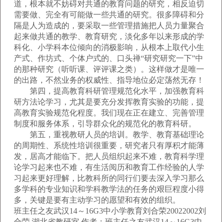
道，根本就不妨碍对共通的教育问题的研究，相反迫切
需要做、完全有可能做一些共通的研究。很多障碍和分
隔是人为造成的，要采取一些管理措施把人员力量聚合
起来做共通的教学、教育研究，淡化多年以来形成的学
科化、小学科本位倾向的消极影响，从根本上取代小生
产式、作坊式、个体户式的、口头禅“研究研究一下”中
的那种研究（听听课、评评课之类）。这样做才是唯一
的出路，不然业务的权威性、指导地位必定荡然无存！
第四，提高教育科研管理规范化水平，加强教育科
研方法论学习，尤其是要充分发挥教育实验的功能，提
高教育实验规范化程度。我们现在正在建立、完善管理
制度和服务体系，引导群众化的规范化的教育科研。
第五，重视教研人员的培训。教学、教育基础理论
的周期性、系统性培训很重要，研究者只有厚积才能薄
发，居高才能临下。把人员组织起来不难，教育科学理
论学习起来也不难，有生活阅历和教育工作经验的人学
习起来更好理解，比教科所的同行们要去深入学习那么
多学科的专业知识和学科教学法的任务的艰巨程度小得
多，关键是要有主动学习的愿望和有效的组织。
班主任之友武汉14～16G3中小学教育刘合荣20022002刘
合荣 湖北省教研室 作者：班主任之友武汉14～16G3中