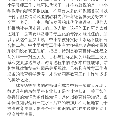
小学教师工作，就可以代课了。往往被忽视的是，中小
学教学内容确实很浅显，不需要太多的知识储备就可以
应付，但要借助浅显的教材内容培养德智体美劳等方面
全面、充分、自由、和谐发展的现代化建设者、现代人
和推动社会历史进步的主体力量，这样的工作可是太难
太难了，是需要非常非常专业化的专家才能胜任的。所
以，从这个意义上说，中小学教师实际上永远不能轻言
合格二字。中小学教育工作中有太多错综复杂的变量关
系我们没有真正理解、把握，特别是教育目标与途径之
间的非一一对应关系、目标与目标之间的非轻重主次关
系和交叉渗透关系、教育过程中的许多本质性规律、结
构性规律和复杂的因果关系规律。只有具有教育工作者
必备的教育科学素养，才能够洞察教育工作中许许多多
的奥妙之处。
林崇德等学者的教师研究成果中有一项重大发现：
教师具有的所教学科专业知识是本体性知识，关于如何
教得好的知识为条件性知识，具体指教育科学知识。当
本体性知识达到一定水平后它的增加并不明显地有助于
提高教育质量，倒是条件性知识的增加在更多地有助于
提高教育质量。