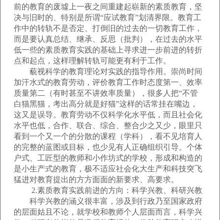
前的教育的废墟上一夜之间重建起崭新的素质教育，坚
决与旧时的、特别是所谓“应试教育”划清界限。教育工
作中的转轨不是否定、打倒旧的过去的一切教育工作，
而是要认真总结、继承、反思（批判），在过去的水平
低一些的素质教育实践的基础上寻求进一步前进的转折
点和起点，这样理解转轨可能更有利于工作。
藐视科学的教育理论对实践的指导作用。崇尚时间
加汗水式的教育劳动，评价教育工作时态度第一、效率
质量第二（有时甚至不讲效率质量），很多人把“不管
白猫黑猫，考出高分就是好猫”这样的话常挂在嘴边，
这又是误导。教育劳动不仅科学化水平低，而且社会化
水平也低，合作、联合、综合、整合少之又少，眼里只
看到一个又一个的分散的课程（学科），看不见培育人
的完整的蓝图或目标，也少见有人正确组织引导。个体
户式、工匠型的教师和小作坊式的学校，形成和构造的
是小生产式的教育，极不适应社会化大生产和科技突飞
猛进对教育提出的方方面面的新要求、高要求。
2.素质教育实践前进的方向：科学兴教、科研兴教
科学兴教的涵义很丰富，涉及到行政乃至国家政府
的层面姑且不论，就学校和教师个人层面而言，科学兴