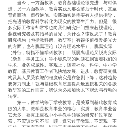
当今，一方面教学、教育基础理论很先进，与时俱
进，另一方面教学、教育实践又那么落后于时代，甚至
背道而驰、倒行逆施。实践确实是需要有人提供指导，
把先进的教育科学转化为现实的教育生产力。但是，很
多实际工作者却常常也向我们研究部门投来藐视理论、
藐视研究者及其指导的目光，为什么？该反思了！教育
研究机构（包括教科所、教研室）有很多值得发扬光大
的方面，也有脱离理论（没有理论水平）、脱离实际
（外行，特指不懂学科教学）、既脱离理论又脱离实际
（杂务，事务主义）等不容忽视的问题在损害着我们的
学术、业务权威性。客观上，随着社会、科学、中小学
教育、基层教育工作者飞快地发展、进步，教育研究机
构及其人员受欢迎的程度确实是在急剧下降，这种趋势
要努力制止！就与基础教育质量提高最直接相关的各级
教研室的工作而言，我认为必须加快以下观念与行动的
转变。
第一，教学约等于学校教育，是关系到基础教育成
败的大事。教学是教育事业的核心、实质，教育事业舍
它无多。要真正重视中小学教学领域的研究和改革探
索，不应该对它不屑一顾，嫌它过于微观，不宏观，不