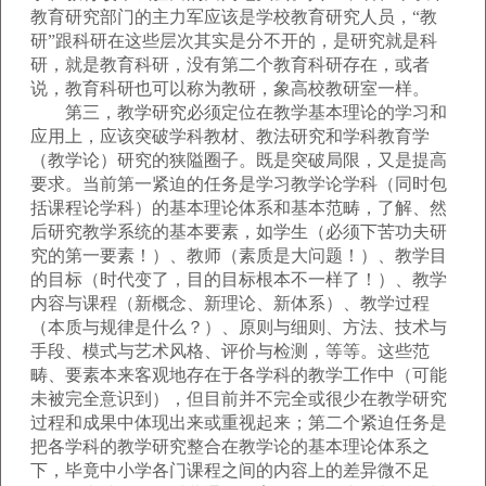
教育研究部门的主力军应该是学校教育研究人员，“教
研”跟科研在这些层次其实是分不开的，是研究就是科
研，就是教育科研，没有第二个教育科研存在，或者
说，教育科研也可以称为教研，象高校教研室一样。
第三，教学研究必须定位在教学基本理论的学习和
应用上，应该突破学科教材、教法研究和学科教育学
（教学论）研究的狭隘圈子。既是突破局限，又是提高
要求。当前第一紧迫的任务是学习教学论学科（同时包
括课程论学科）的基本理论体系和基本范畴，了解、然
后研究教学系统的基本要素，如学生（必须下苦功夫研
究的第一要素！）、教师（素质是大问题！）、教学目
的目标（时代变了，目的目标根本不一样了！）、教学
内容与课程（新概念、新理论、新体系）、教学过程
（本质与规律是什么？）、原则与细则、方法、技术与
手段、模式与艺术风格、评价与检测，等等。这些范
畴、要素本来客观地存在于各学科的教学工作中（可能
未被完全意识到），但目前并不完全或很少在教学研究
过程和成果中体现出来或重视起来；第二个紧迫任务是
把各学科的教学研究整合在教学论的基本理论体系之
下，毕竟中小学各门课程之间的内容上的差异微不足