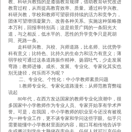
教、科研兴教指的是遵循教育规律，借助教育研究改进
教育过程，从而提高教育效率、质量。通过科学兴教、
科研兴教，学校和教师可望获得持续的活力和竞争力，
团体可望增强凝聚力、改善各种关系。实施这种策略微
本万利，回报率特别高；这是前景广阔的一条阳光大
道，与之相反，低水平的、恶性的升学竞争只是死胡
同、死路一条。
走科研兴教、兴校、兴师道路，比名师、比优势学
科有意义；比特色、比持久的生命力和活力有意义；薄
弱学校可通过这条道路振作精神、扬眉吐气，少走发展
弯路；教师进修、成长、发展、专业化、专家化其实也
别无捷径，何乐而不为呢？
二、专业化、个性化：中小学教师素质问题
1.教师专业化、专家化道路漫长：从师范教育弊端
说起
80年代，在西方发达国家的教师专业化浪潮中，很
多国家中小学教师作为专业人员、专家开始享有学术声
誉。可是，在我国，中小学教师的职业至今还没有被视
为一种专业工作，更不谈专家和学问这些字眼。似乎只
需要能懂中小学教材里面的内容，能口耳相传地告诉学
生或搬运到学生大脑储存库中去，任何人就可以充任中