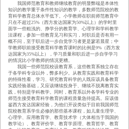
我国师范教育和教师继续教育的明显弊端是本体性
知识的教学重于条件性知识的教学，多数师范院校的教
育科学教育总体水平低下。小学教师在职前师范教育中
只在不超过25%（西方发达国家为50%以上）的学时里
面学一些粗浅的、挣学分的教育学、心理学和学科教学
法课程，参加一些教育见习和实习，对职后是否有用一
概不问，至于职后进一步自觉学习者更是寥若晨星；中
学教师职前接受教育科学教育课时的比例是9%（西方发
达国家为35%以上），学习质量和职后进一步自学学习
的情况比小学教师的情况更糟。
我国一些师范院校设教育系，这些教育系独立存在
于各学科专业以外，弊多利少。从教育实践和教育科学
的特殊性看，学习、研究教育科学的人既应该具备教育
实践经验基础，又应该继续投身于、继续不脱离教育实
践，特别是学科教学。同时，教育系以外各学科专业的
师范生接受教育科学教育的课程质量急待提高。应该借
鉴西方发达国家经验，为他们开设类似于目前我国师范
院校教育系学生必修的那些基本课程，如儿童生理学、
心理学、应用教育学、教育技术学（大体相当于我国的
教学论）、教育评价学、教育学原理、教育哲学、教育