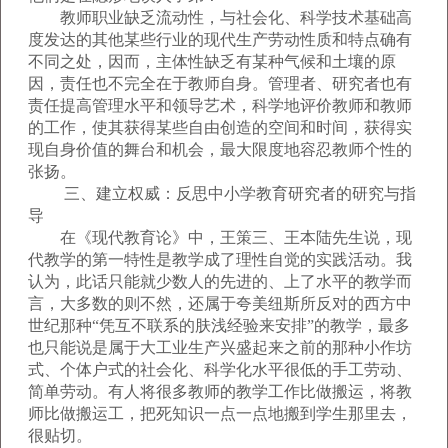
教师职业缺乏流动性，与社会化、科学技术基础高
度发达的其他某些行业的现代生产劳动性质和特点确有
不同之处，因而，主体性缺乏有某种气候和土壤的原
因，责任也不完全在于教师自身。管理者、研究者也有
责任提高管理水平和领导艺术，科学地评价教师和教师
的工作，使其获得某些自由创造的空间和时间，获得实
现自身价值的舞台和机会，最大限度地容忍教师个性的
张扬。
三、建立权威：反思中小学教育研究者的研究与指
导
在《现代教育论》中，王策三、王本陆先生说，现
代教学的第一特性是教学成了理性自觉的实践活动。我
认为，此话只能就少数人的先进的、上了水平的教学而
言，大多数的则不然，还属于夸美纽斯所反对的西方中
世纪那种“凭互不联系的肤浅经验来安排”的教学，最多
也只能说是属于大工业生产兴盛起来之前的那种小作坊
式、个体户式的社会化、科学化水平很低的手工劳动、
简单劳动。有人将很多教师的教学工作比做搬运，将教
师比做搬运工，把死知识一点一点地搬到学生那里去，
很贴切。