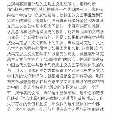
主观与客观相分裂的主观主义思想倾向，那种对所
谓“苏联模式”的照抄照搬就是一个典型的例证。这种倾
向在十年浩劫中的恶性发展，使我国的文艺事业受到了
灾难性的重创，这是我们没有真正解决好坚持和发展马
克思主义文艺学基本观念问题的一个沉痛的历史教训。
认真总结和记取这些历史的教训，对发展我国的文艺学
当然是十分必要和有益的。但是，如果把这种在对待和
接受马克思主义文艺学上的失误，当成是马克思主义文
艺学本身所固有的属性；如果因为那段把“苏联模式”当
成马克思主义文艺学来加以接受的历史，就推演出马克
思主义文艺学等同于“苏联模式”的结论，并因此而隔断
中国当代文艺学与整个马克思主义文艺学理论体系的联
系，那么，用这种推导方式所得出的对马克思主义文艺
学体系的认识和评价，就很难说是全面和科学的。毛泽
东文艺思想是包容在马克思主义文艺学体系的整体结构
之中的，是这个特定的“历史的传释之链”上的一个环
节。按作者的说法，既然这个整体结构、这个总的链条
已经处于“总体原则的失效和批评话语的断裂”状态，丧
失了存在的价值和意义，那么作为这个整体的一个部
分，这个链条的一个环节的毛泽东文艺思想还怎能继续