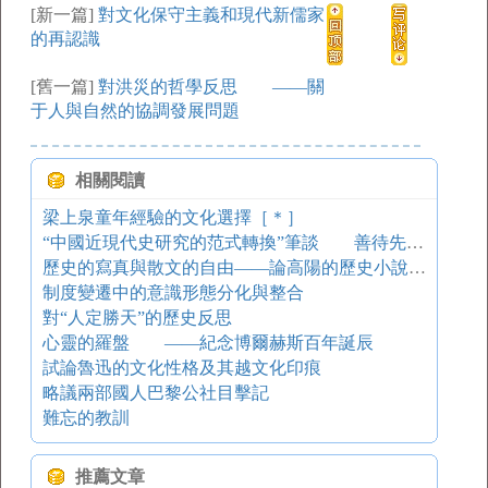
[新一篇]
對文化保守主義和現代新儒家
的再認識
[舊一篇]
對洪災的哲學反思 ——關
于人與自然的協調發展問題
相關閱讀
梁上泉童年經驗的文化選擇［＊］
“中國近現代史研究的范式轉換”筆談 善待先人與中國近代史研究
歷史的寫真與散文的自由——論高陽的歷史小說創作
制度變遷中的意識形態分化與整合
對“人定勝天”的歷史反思
心靈的羅盤 ——紀念博爾赫斯百年誕辰
試論魯迅的文化性格及其越文化印痕
略議兩部國人巴黎公社目擊記
難忘的教訓
推薦文章