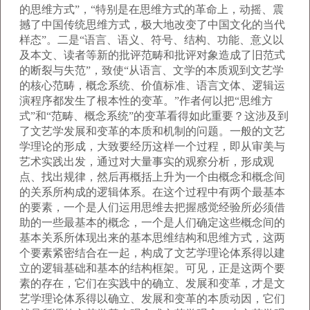
的思维方式”，“特别是在思维方式的革命上，动摇、震
撼了中国传统思维方式，极大地改变了中国文化的当代
样态”。二是“语言、语义、符号、结构、功能、意义以
及本文、读者等新的批评范畴和批评对象造成了旧范式
的断裂与失范”，致使“从语言、文学的本质观到文艺学
的核心范畴，概念系统、价值标准、语言文体、逻辑运
演程序都发生了根本性的变革。”作者何以把“思维方
式”和“范畴、概念系统”的变革看得如此重要？这涉及到
了文艺学发展和变革的本质和机制的问题。一般的文艺
学理论的形成，大致要经历这样一个过程，即从审美与
艺术实践出发，通过对大量事实的观察分析，形成观
点、找出规律，然后再概括上升为一个由概念和概念间
的关系所构成的逻辑体系。在这个过程中有两个最基本
的要素，一个是人们运用思维去把握感觉经验所必须借
助的一些最基本的概念，一个是人们确定这些概念间的
基本关系所体现出来的基本思维结构和思维方式，这两
个要素紧密结合在一起，构成了文艺学理论体系得以建
立的逻辑基础和基本的结构框架。可见，正是这两个要
素的存在，它们在实践中的确立、发展和变革，才是文
艺学理论体系得以确立、发展和变革的本质动因，它们