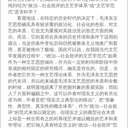
纯归结为“政治—社会批评的文艺学体系”或“文艺学范
式”是否科学？
客观地说，在特定的历史时代的决定下，毛泽东文
艺思想确实具有较浓重的政治化、社会化的色彩。对文
艺的本质，它也尤为重视对其政治意识形态方面的揭
示。而且，它的某些在具体的历史环境和条件下适用的
观点，当这些条件变化后却仍然被教条主义地推广和套
用，甚至被推向了极端。因此可以说，在我国当代文艺
学发展的过程中，“政治—社会批评的文艺学范式”如果
作为一种文艺思想倾向，作为在一定的时间和阶段中所
形成的相对固定的研究模式，确实是存在的。但是，当
作者把它作为一种文艺理论体系、作为毛泽东文艺思想
的代名词，并以此来涵盖毛泽东文艺思想的本质和全貌
的时候，就明显地脱离了所把握对象的客观实际，而陷
入了片面和偏颇之中。这可以作者对现实主义的有关论
述为例，作者是把“现实主义典型论的陈说”、把“形象
性、典型性、真实性的概念体系”，作为“政治—社会批
评”的范式来加以规定的，但现实主义的典型论在本质
上却是一种古而有之的对再现艺术做以概括的艺术和美
学理论，把它纳入具有特定含义的“政治—社会批评”范