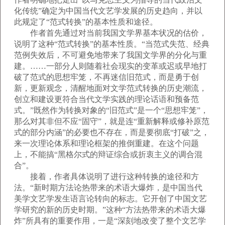
化传统”确定为中国当代文艺学发展的历史趋向，并以
此规定了“范式转换”的基本性质和途径。
作者首先通过对当前我国文学界基本状况的估价，
说明了这种“范式转换”的基本性质。“当范式失范、经典
范例失效后，不可避免地带来了我国文学界的分化与重
建。……一部分人则随着社会现实的变革或迟或早地打
破了范式的思想牢笼，不再迷信旧范式，而是勇于创
新，更新观念，清醒地面对文学范式转换的历史潮流，
创立和建设更符合当代文学实践的理论话语和预备范
式。”既然作为转换对象的“旧范式”是一个“思想牢笼”，
那么对其非但不应“固守”，就是连“重新解释或修补原范
式的部分内涵”的必要也不存在，而是要彻底“打破”之，
来一次理论体系和理论框架的推倒重建。在这个问题
上，不能搞“黑格尔式的辩证综合或折衷主义的调合混
合”。
接着，作者具体说明了进行这种转换的途径和方
法。“新时期方法论热带来的术语大爆炸，是中国当代
美学文艺学发生语言论转向的标志。它开创了中国文艺
学研究的新的历史时期。”这种“方法热带来的术语大爆
炸”所具有的重要作用，一是“深刻地改变了整个文艺学