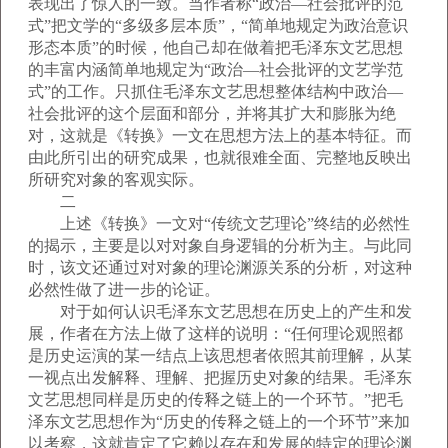
表现出了惊人的一致。当作者称“政治—社会批评的范
式”把文学的“多级多层本质”，“简单地规定为政治意识
形态本质”的时候，他自己却在做着把毛泽东文艺思想
的丰富内涵简单地规定为“政治—社会批评的文艺学范
式”的工作。只抓住毛泽东文艺思想整体结构中政治—
社会批评的这个层面和部分，并将其扩大和膨胀为绝
对，这就是《转换》一文在思想方法上的基本特征。而
由此所引出的研究成果，也就很难全面、完整地反映出
所研究对象的客观实际。
二
上述《转换》一文对“传统文艺理论”终结的必然性
的揭示，主要是以对对象自身逻辑的分析为主。与此同
时，该文还通过对对象的理论渊源关系的分析，对这种
必然性做了进一步的论证。
对于如何认识毛泽东文艺思想在历史上的产生和发
展，作者在方法上做了这样的说明：“任何理论观照都
是历史运演的某一结点上该思想者依照其前理解，从某
一视点出发解释、理解、把握历史对象的结果。毛泽东
文艺思想同样是历史的传释之链上的一个环节。”把毛
泽东文艺思想作为“历史的传释之链上的一个环节”来加
以考察，这就肯定了它赖以存在和发展的特定的理论渊