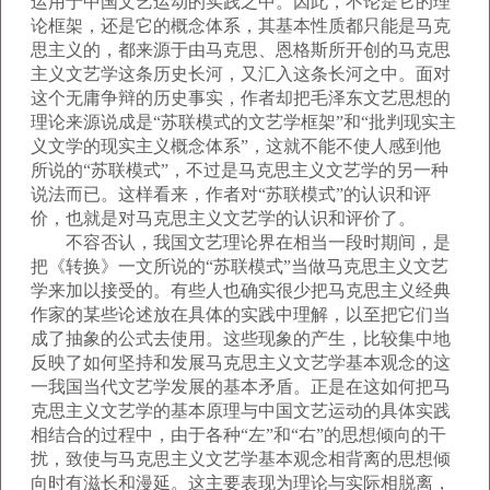
运用于中国文艺运动的实践之中。因此，不论是它的理
论框架，还是它的概念体系，其基本性质都只能是马克
思主义的，都来源于由马克思、恩格斯所开创的马克思
主义文艺学这条历史长河，又汇入这条长河之中。面对
这个无庸争辩的历史事实，作者却把毛泽东文艺思想的
理论来源说成是“苏联模式的文艺学框架”和“批判现实主
义文学的现实主义概念体系”，这就不能不使人感到他
所说的“苏联模式”，不过是马克思主义文艺学的另一种
说法而已。这样看来，作者对“苏联模式”的认识和评
价，也就是对马克思主义文艺学的认识和评价了。
不容否认，我国文艺理论界在相当一段时期间，是
把《转换》一文所说的“苏联模式”当做马克思主义文艺
学来加以接受的。有些人也确实很少把马克思主义经典
作家的某些论述放在具体的实践中理解，以至把它们当
成了抽象的公式去使用。这些现象的产生，比较集中地
反映了如何坚持和发展马克思主义文艺学基本观念的这
一我国当代文艺学发展的基本矛盾。正是在这如何把马
克思主义文艺学的基本原理与中国文艺运动的具体实践
相结合的过程中，由于各种“左”和“右”的思想倾向的干
扰，致使与马克思主义文艺学基本观念相背离的思想倾
向时有滋长和漫延。这主要表现为理论与实际相脱离，