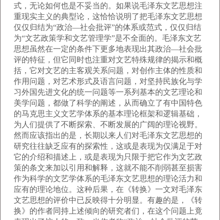
式，无论如何也是不妥当的。如果说毛泽东文艺思想注
重现实主义的典型论，这恰恰说明了把毛泽东文艺思想
仅仅归结为“政治—社会批评”的体系或范式，仅仅归结
为“文艺政策学和文艺管理学”是不全面的。毛泽东文艺
思想虽然在一定的条件下更多地表现出其政治—社会批
评的特征，但它同时也注重对文艺特殊规律的揭示和概
括，它对文艺的主客观关系问题，对创作主体的性质和
作用问题，对艺术形式及语言问题，对坚持民族化与学
习外国先进文化的统一问题等一系列基本的文艺理论和
美学问题，都做了科学的阐述，从而确立了有中国特色
的马克思主义文艺学体系的基本理论框架和逻辑基础，
为人们提供了不断探索、不断发展的广阔的理论视野。
然而应该指出的是，长期以来人们对毛泽东文艺思想的
研究往往缺乏应有的探索性，这或是表现为仅满足于对
它的介绍和描述上，或是表现为只限于把它作为文艺政
策的条文来加以引用和解释，这就不能不削弱甚至损害
作为科学的文艺学体系的毛泽东文艺思想的理论活力和
应有的理论地位。这种后果，在《转换》一文对毛泽东
文艺思想的评价中已反映得十分明显。有趣的是，《转
换》的作者同持上述倾向的研究者们，在这个问题上竟