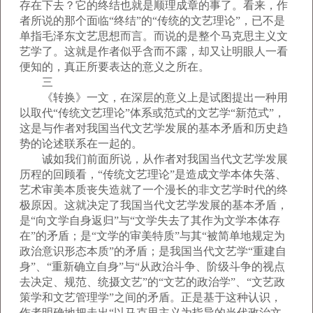
存在下去？它的终结也就是顺理成章的事了。看来，作
者所说的那个面临“终结”的“传统的文艺理论”，已不是
单指毛泽东文艺思想而言。而说的是整个马克思主义文
艺学了。这就是作者似乎含而不露，却又让明眼人一看
便知的，真正所要表达的意义之所在。
三
《转换》一文，在深层的意义上是试图提出一种用
以取代“传统文艺理论”体系或范式的文艺学“新范式”，
这是与作者对我国当代文艺学发展的基本矛盾和历史趋
势的论述联系在一起的。
诚如我们前面所说，从作者对我国当代文艺学发展
历程的回顾看，“传统文艺理论”是造成文学本体失落、
艺术审美本质丧失造就了一个漫长的非文艺学时代的终
极原因。这就决定了我国当代文艺学发展的基本矛盾，
是“向文学自身返归”与“文学失去了其作为文学本体存
在”的矛盾；是“文学的审美特质”与其“被简单地规定为
政治意识形态本质”的矛盾；是我国当代文艺学“重建自
身”、“重新确立自身”与“从政治斗争、阶级斗争的视点
去决定、规范、统摄文艺”的“文艺的政治学”、“文艺政
策学和文艺管理学”之间的矛盾。正是基于这种认识，
作者明确地把走出“以马克思主义为指导的当代政治文