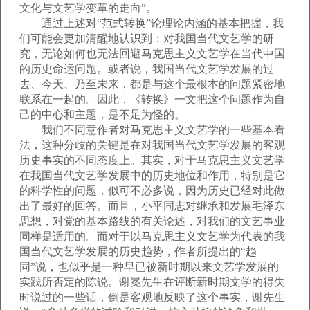
文化与文艺学变革的走向”。
通过上述对“范式转换”论理论内涵的基本把握，我
们可能会更加清醒地认识到：对我国当代文艺学的研
究，无论如何也无法回避马克思主义文艺学在当代中国
的历史命运问题。或者说，我国当代文艺学发展的过
去、今天、乃至未来，都是与这个最根本的问题紧密地
联系在一起的。因此，《转换》一文把这个问题作为自
己的中心和主题，是不足为怪的。
我们不同意作者对马克思主义文艺学的一些基本看
法，这种分歧的关键是在对我国当代文艺学发展的客观
历史事实的不同态度上。其实，对于马克思主义文艺学
在我国当代文艺学发展中的历史地位和作用，特别是它
的科学性的问题，似可不必多说，因为历史已经对此做
出了最好的回答。而且，小平同志对继承和发展毛泽东
思想，对党的基本路线的有关论述，对我们的文艺事业
同样是适用的。而对于以马克思主义文艺学为代表的我
国当代文艺学发展的历史趋势，作者所提出的“趋
同”说，也似乎是一种早已被新时期以来文艺学发展的
实践所否定的陈说。谢冕先生在评断新时期文学的得失
时说过的一些话，倒是客观地反映了这个事实，谢先生