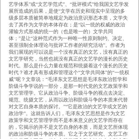
艺学体系”或“文艺学范式”、“批评模式”给我国文艺学发
展所造成的后果，是使“文学在历史和现实中呈现的多
级多层本质被简单地规定为政治意识形态本质，文学失
去了其作为文学的本体存在；是“以一统的权威的政治
灌输方式形成的统一的（也是唯一的）文学共同
体；”是让“这种范式作为一种唯一性原则制约、决定、
甚至强制全体理论与批评工作者的研究活动”。作者为
我们展现的可以说是一个没有真正的文艺，没有真正的
文艺学研究，当然也就没有真正的文艺学的漫长的历史
时代。那么是什么力量在规范和统摄着这个漫长的历史
时代？谁才具有形成和管理这个“文学共同体”的“一统权
威”呢？文章说：“毛泽东文艺思想是毛泽东政治哲学和
阶级斗争学说的一部分，是那一时代党的文艺政策学和
文艺管理学。它从政治斗争、阶级斗争的视点去决定、
规范、统摄文艺，从而以政治和阶级斗争的本质来代替
对文艺自身本质的探讨。”“它是政治的文艺学或文艺的
政治学”。这就告诉人们，毛泽东文艺思想是作为文艺
政策学和文艺管理学而不是本来意义的文艺学而存在
的，它揭示的并不是文艺自身的本质，而是文艺所体现
的政治和阶级斗争的本质。它之于文艺研究、文艺工作