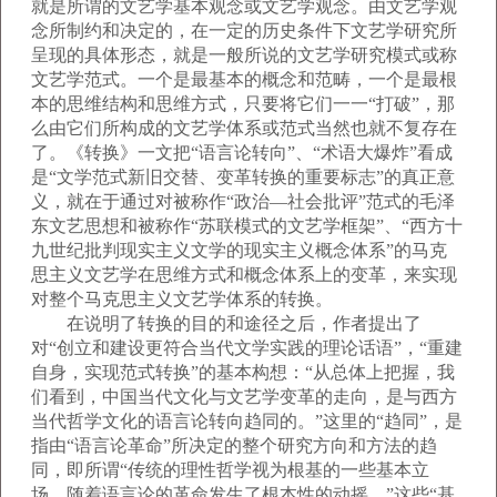
就是所谓的文艺学基本观念或文艺学观念。由文艺学观
念所制约和决定的，在一定的历史条件下文艺学研究所
呈现的具体形态，就是一般所说的文艺学研究模式或称
文艺学范式。一个是最基本的概念和范畴，一个是最根
本的思维结构和思维方式，只要将它们一一“打破”，那
么由它们所构成的文艺学体系或范式当然也就不复存在
了。《转换》一文把“语言论转向”、“术语大爆炸”看成
是“文学范式新旧交替、变革转换的重要标志”的真正意
义，就在于通过对被称作“政治—社会批评”范式的毛泽
东文艺思想和被称作“苏联模式的文艺学框架”、“西方十
九世纪批判现实主义文学的现实主义概念体系”的马克
思主义文艺学在思维方式和概念体系上的变革，来实现
对整个马克思主义文艺学体系的转换。
在说明了转换的目的和途径之后，作者提出了
对“创立和建设更符合当代文学实践的理论话语”，“重建
自身，实现范式转换”的基本构想：“从总体上把握，我
们看到，中国当代文化与文艺学变革的走向，是与西方
当代哲学文化的语言论转向趋同的。”这里的“趋同”，是
指由“语言论革命”所决定的整个研究方向和方法的趋
同，即所谓“传统的理性哲学视为根基的一些基本立
场，随着语言论的革命发生了根本性的动摇。”这些“基