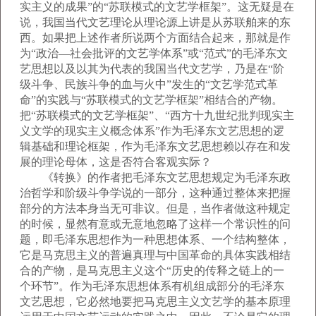
实主义的成果”的“苏联模式的文艺学框架”。这无疑是在
说，我国当代文艺理论从理论源上讲是从苏联舶来的东
西。如果把上述作者所说两个方面结合起来，那就是作
为“政治—社会批评的文艺学体系”或“范式”的毛泽东文
艺思想以及以其为代表的我国当代文艺学，乃是在“阶
级斗争、民族斗争的血与火中”发生的“文艺学范式革
命”的实践与“苏联模式的文艺学框架”相结合的产物。
把“苏联模式的文艺学框架”、“西方十九世纪批判现实主
义文学的现实主义概念体系”作为毛泽东文艺思想的逻
辑基础和理论框架，作为毛泽东文艺思想赖以存在和发
展的理论母体，这是否符合客观实际？
《转换》的作者把毛泽东文艺思想规定为毛泽东政
治哲学和阶级斗争学说的一部分，这种通过整体来把握
部分的方法本身当无可非议。但是，当作者做这种规定
的时候，显然有意或无意地忽略了这样一个常识性的问
题，即毛泽东思想作为一种思想体系、一个结构整体，
它是马克思主义的普遍真理与中国革命的具体实践相结
合的产物，是马克思主义这个“历史的传释之链上的一
个环节”。作为毛泽东思想体系有机组成部分的毛泽东
文艺思想，它必然地要把马克思主义文艺学的基本原理