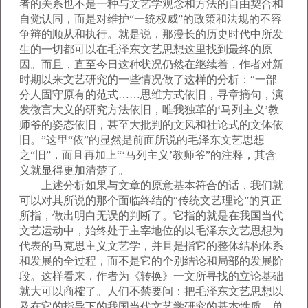
者的关系也不是一种与文艺学观念和方法的自由契合和
自觉认同，而是对维护“一统权威”的政策和法规的不容
争辩的顺从和执行。就是说，那漫长的历史时代中所发
生的一切都可以在毛泽东文艺思想这里找到最终的原
因。而且，直至今日这种状况仍然在继续着，作者对新
时期以来文艺研究的一些情况做了这样的分析：“一部
分人固守原有的范式……思维方式依旧，寻章摘句，演
发微言大义的研究方法依旧，唯我独革的‘马列主义’教
师爷的姿态依旧，甚至大批判的文风和社论式的文体依
旧。”这里“依”的显然是前面所说的毛泽东文艺思想
之“旧”，而且再加上“‘马列主义’教师爷”的注释，其含
义就显得更加清楚了。
上述分析如果与文章的原意基本符合的话，我们就
可以对其所说的那个面临终结的“传统文艺理论”的真正
所指，做出明白无误的判断了。它指的就是在我国当代
文艺运动中，始终处于主宰地位的以毛泽东文艺思想为
代表的马克思主义文艺学，并且是指它的整体结构体系
和发展的全过程，而不是它的个别结论和局部的发展阶
段。这样看来，作者为《转换》一文所寻找的立论基础
就大可以商榷了。人们不禁要问：把毛泽东文艺思想以
及在它的指导下的我国当代文艺学研究的基本性质，单