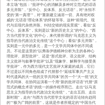
本立场”包括：“批评中心的消解及多种对立范式的话语
多元并陈”，“反中心、反体系、反元话语”，对“永恒不
变的‘第一真理’”，对“重新建立涵溶一切、具有绝对权
威的‘元话语’理论体系”的怀疑等等。这种“前现代、现
代与后现代杂然并陈、纠结交错的现实景观”，看似“反
中心、反体系”，实则是以“新的历史主义”的中心、“西
方当代哲学文化”的中心，来代替所谓的“马克思主义为
指导的当代政治文化传统”这个中心；看似“多元并陈”，
实则是一元中的多元，是一个文学共同体中的不同成
员。不论是这里的“以弗洛伊德精神分析为主的各种心
理批评、原型批评”、还是“形式批评、语义批评、结构
主义批评与叙事学批评”以及“现象学、解释学与接受美
学批评”，作为西方现代文艺批评大家庭的成员，它们
不过是以不同角色组成了代替那个“延续军事共产主义
时代遗风的大一统的文学共同体”的另一个“大一统”的文
学共同体、在协同运演着一个用“新的批评话语”代替“原
范式的概念术语”的统一的操作程序而已。走出“以马克
思主义为指导的当代政治文化传统”，“走出五四、走出
新时期”，走向“与西方当代哲学文化的语言论转向趋同
的”“极为广阔的前景”，这就是作者所规定的“中国当代