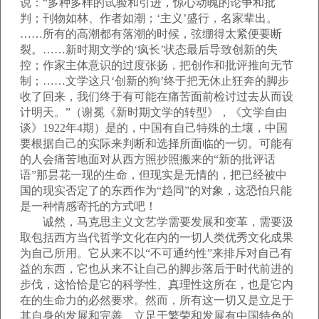
说：“多种多样的试验和引进，惊心动魄的论争和批
判；刊物如林、作者如潮；‘主义’盛行，名家辈出。
……所有的高潮都有落潮的时候，弦绷得太紧便要断
裂。……新时期文学的‘疯长’状态最后导致创新的失
控；作家主体意识的过度张扬，把创作和批评推向无节
制；……文学这只‘创新的狗’终于把无休止狂奔的脚步
收了回来，我们终于有可能在痛苦面前检讨过去从而设
计明天。”（谢冕《新时期文学的转型》，《文学自由
谈》1922年4期）是的，中国有自己特殊的土壤，中国
要根据自己的实际来判断和选择所面临的一切。可能有
的人会痛苦地面对从西方照抄照搬来的“新的批评话
语”那昙花一现的生命，但现实是无情的，把已经被中
国的现实否定了的东西作为“趋同”的对象，这恐怕只能
是一种情感寄托的方式吧！
诚然，马克思主义文艺学需要发展和变革，需要汲
取包括西方当代哲学文化在内的一切人类优秀文化成果
为自己所用。它从来不以“不可通约性”来排斥对自己有
益的东西，它也从来不让自己的脚步落后于时代前进的
步伐，这恰恰是它的科学性、真理性这所在，也是它内
在的生命力的必然要求。然而，所有这一切又是立足于
其自身的发展和完善、立足于繁荣和发展有中国特色的