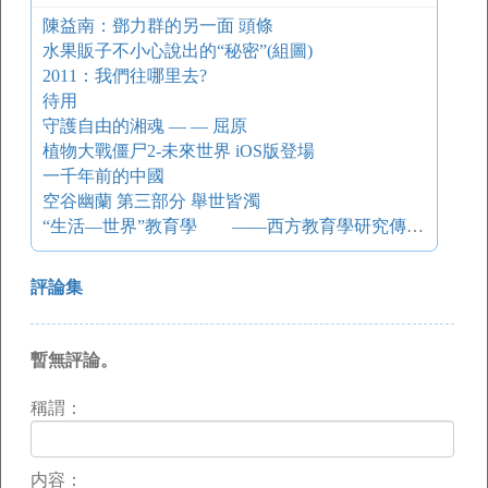
陳益南：鄧力群的另一面 頭條
水果販子不小心說出的“秘密”(組圖)
2011：我們往哪里去?
待用
守護自由的湘魂 — — 屈原
植物大戰僵尸2-未來世界 iOS版登場
一千年前的中國
空谷幽蘭 第三部分 舉世皆濁
“生活—世界”教育學 ——西方教育學研究傳統的新視角
評論集
暫無評論。
稱謂：
内容：