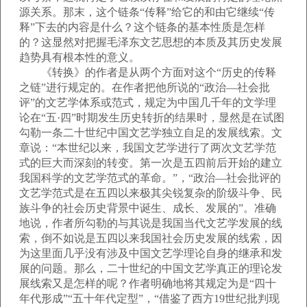
源关系。那末，这个链条“传释”给它的和由它继续“传
释”下去的内容是什么？这个链条的基本性质是怎样
的？这显然对把握毛泽东文艺思想的本质及其历史发展
趋势具有根本性的意义。
《转换》的作者是从两个方面对这个“历史的传释
之链”进行规定的。在作者把他所说的“政治—社会批
评”的文艺学体系或范式，规定为中国几千年的文学理
论在“五·四”时期发生历史转折的结果时，显然是在试图
勾勒一条二十世纪中国文艺学独立自足的发展线索。文
章说：“本世纪以来，我国文艺学进行了两次文艺学范
式的巨大而深刻的转变。第一次是五四前后开始的建立
我国科学的文艺学范式的革命。”，“政治—社会批评的
文艺学范式是在五四以来极其尖锐复杂的阶级斗争、民
族斗争的社会历史背景中诞生、成长、发展的”。准确
地说，作者所勾勒的与其说是我国当代文艺学发展的线
索，倒不如说是五四以来我国社会历史发展的线索，因
为这里面几乎没有涉及中国文艺学理论自身的继承和发
展的问题。那么，二十世纪的中国文艺学真正的理论发
展线索又是怎样的呢？作者明确地将其规定为是“四十
年代形成”“五十年代定型”，“借鉴了西方19世纪批判现