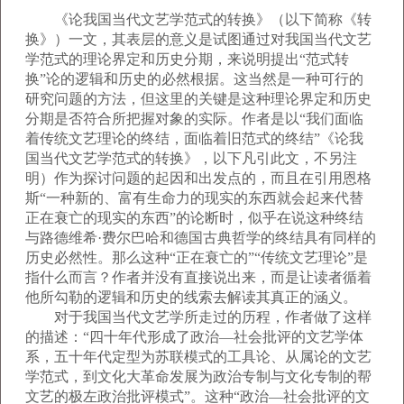
《论我国当代文艺学范式的转换》（以下简称《转
换》）一文，其表层的意义是试图通过对我国当代文艺
学范式的理论界定和历史分期，来说明提出“范式转
换”论的逻辑和历史的必然根据。这当然是一种可行的
研究问题的方法，但这里的关键是这种理论界定和历史
分期是否符合所把握对象的实际。作者是以“我们面临
着传统文艺理论的终结，面临着旧范式的终结”《论我
国当代文艺学范式的转换》，以下凡引此文，不另注
明）作为探讨问题的起因和出发点的，而且在引用恩格
斯“一种新的、富有生命力的现实的东西就会起来代替
正在衰亡的现实的东西”的论断时，似乎在说这种终结
与路德维希·费尔巴哈和德国古典哲学的终结具有同样的
历史必然性。那么这种“正在衰亡的”“传统文艺理论”是
指什么而言？作者并没有直接说出来，而是让读者循着
他所勾勒的逻辑和历史的线索去解读其真正的涵义。
对于我国当代文艺学所走过的历程，作者做了这样
的描述：“四十年代形成了政治—社会批评的文艺学体
系，五十年代定型为苏联模式的工具论、从属论的文艺
学范式，到文化大革命发展为政治专制与文化专制的帮
文艺的极左政治批评模式”。这种“政治—社会批评的文