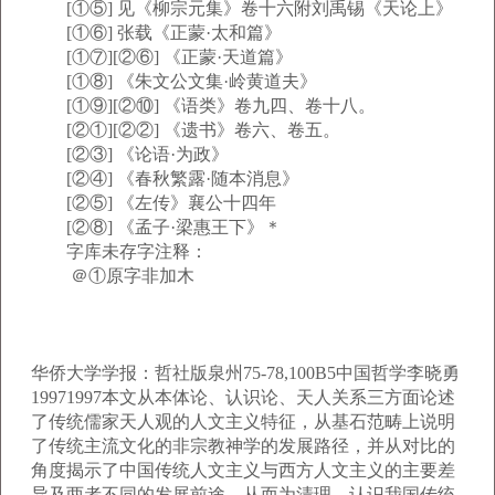
[①⑤] 见《柳宗元集》卷十六附刘禹锡《天论上》
[①⑥] 张载《正蒙·太和篇》
[①⑦][②⑥] 《正蒙·天道篇》
[①⑧] 《朱文公文集·岭黄道夫》
[①⑨][②⑩] 《语类》卷九四、卷十八。
[②①][②②] 《遗书》卷六、卷五。
[②③] 《论语·为政》
[②④] 《春秋繁露·随本消息》
[②⑤] 《左传》襄公十四年
[②⑧] 《孟子·梁惠王下》＊
字库未存字注释：
＠①原字非加木
华侨大学学报：哲社版泉州75-78,100B5中国哲学李晓勇
19971997本文从本体论、认识论、天人关系三方面论述
了传统儒家天人观的人文主义特征，从基石范畴上说明
了传统主流文化的非宗教神学的发展路径，并从对比的
角度揭示了中国传统人文主义与西方人文主义的主要差
异及两者不同的发展前途，从而为清理、认识我国传统