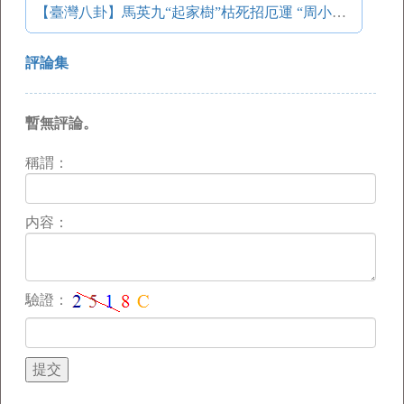
【臺灣八卦】馬英九“起家樹”枯死招厄運 “周小姐”點光明燈救夫
評論集
暫無評論。
稱謂：
内容：
驗證：