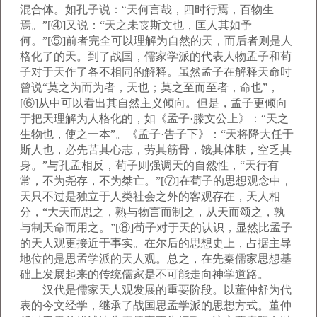
混合体。如孔子说：“天何言哉，四时行焉，百物生
焉。”[④]又说：“天之未丧斯文也，匡人其如予
何。”[⑤]前者完全可以理解为自然的天，而后者则是人
格化了的天。到了战国，儒家学派的代表人物孟子和荀
子对于天作了各不相同的解释。虽然孟子在解释天命时
曾说“莫之为而为者，天也；莫之至而至者，命也”，
[⑥]从中可以看出其自然主义倾向。但是，孟子更倾向
于把天理解为人格化的，如《孟子·滕文公上》：“天之
生物也，使之一本”。《孟子·告子下》：“天将降大任于
斯人也，必先苦其心志，劳其筋骨，饿其体肤，空乏其
身。”与孔孟相反，荀子则强调天的自然性，“天行有
常，不为尧存，不为桀亡。”[⑦]在荀子的思想观念中，
天只不过是独立于人类社会之外的客观存在，天人相
分，“大天而思之，熟与物言而制之，从天而颂之，孰
与制天命而用之。”[⑧]荀子对于天的认识，显然比孟子
的天人观更接近于事实。在尔后的思想史上，占据主导
地位的是思孟学派的天人观。总之，在先秦儒家思想基
础上发展起来的传统儒家是不可能走向神学道路。
汉代是儒家天人观发展的重要阶段。以董仲舒为代
表的今文经学，继承了战国思孟学派的思想方式。董仲