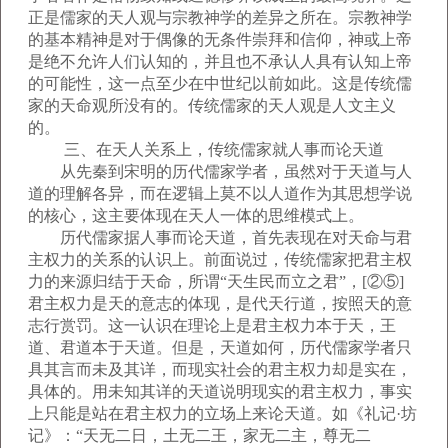
正是儒家的天人观与宗教神学的差异之所在。宗教神学
的基本精神是对于偶像的无条件崇拜和信仰，神或上帝
是绝不允许人们认知的，并且也不承认人具有认知上帝
的可能性，这一点至少在中世纪以前如此。这是传统儒
家的天命观所没有的。传统儒家的天人观是人文主义
的。
三、在天人关系上，传统儒家就人事而论天道
从先秦到宋明的历代儒家学者，虽然对于天道与人
道的理解各异，而在逻辑上莫不以人道作为其思想学说
的核心，这主要体现在天人一体的思维模式上。
历代儒家据人事而论天道，首先表现在对天命与君
主权力的关系的认识上。前面说过，传统儒家把君主权
力的来源归结于天命，所谓“天生民而立之君”，[②⑤]
君主权力是天的意志的体现，是代天行道，按照天的意
志行赏罚。这一认识在理论上是君主权力本于天，王
道、君道本于天道。但是，天道如何，历代儒家学者只
具其言而未及其详，而现实社会的君主权力却是实在，
具体的。用未知其详的天道说明现实的君主权力，事实
上只能是站在君主权力的立场上来论天道。如《礼记·坊
记》：“天无二日，土无二王，家无二主，尊无二