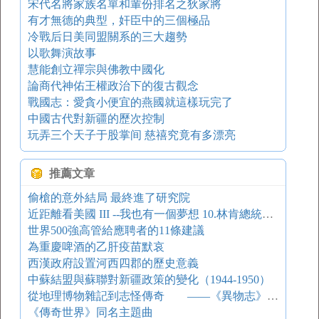
宋代名將家族名單和輩份排名之狄家將
有才無德的典型，奸臣中的三個極品
冷戰后日美同盟關系的三大趨勢
以歌舞演故事
慧能創立禪宗與佛教中國化
論商代神佑王權政治下的復古觀念
戰國志：愛貪小便宜的燕國就這樣玩完了
中國古代對新疆的歷次控制
玩弄三个天子于股掌间 慈禧究竟有多漂亮
推薦文章
偷槍的意外結局 最終進了研究院
近距離看美國 III --我也有一個夢想 10.林肯總統找到了永恒的訴求
世界500強高管給應聘者的11條建議
為重慶啤酒的乙肝疫苗默哀
西漢政府設置河西四郡的歷史意義
中蘇結盟與蘇聯對新疆政策的變化（1944-1950）
從地理博物雜記到志怪傳奇 ——《異物志》的生成演變過程及其與古小說的關系
《傳奇世界》同名主題曲