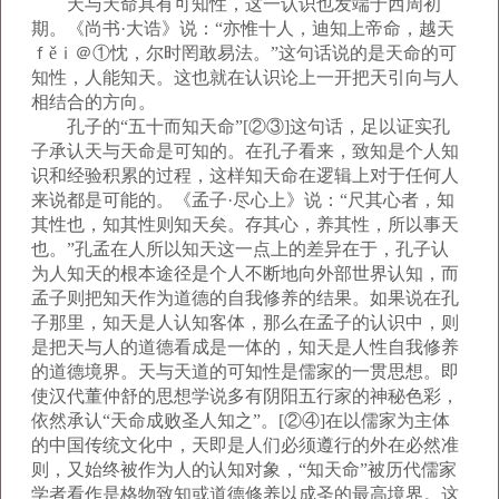
天与天命具有可知性，这一认识也发端于西周初
期。《尚书·大诰》说：“亦惟十人，迪知上帝命，越天
ｆěｉ＠①忱，尔时罔敢易法。”这句话说的是天命的可
知性，人能知天。这也就在认识论上一开把天引向与人
相结合的方向。
孔子的“五十而知天命”[②③]这句话，足以证实孔
子承认天与天命是可知的。在孔子看来，致知是个人知
识和经验积累的过程，这样知天命在逻辑上对于任何人
来说都是可能的。《孟子·尽心上》说：“尺其心者，知
其性也，知其性则知天矣。存其心，养其性，所以事天
也。”孔孟在人所以知天这一点上的差异在于，孔子认
为人知天的根本途径是个人不断地向外部世界认知，而
孟子则把知天作为道德的自我修养的结果。如果说在孔
子那里，知天是人认知客体，那么在孟子的认识中，则
是把天与人的道德看成是一体的，知天是人性自我修养
的道德境界。天与天道的可知性是儒家的一贯思想。即
使汉代董仲舒的思想学说多有阴阳五行家的神秘色彩，
依然承认“天命成败圣人知之”。[②④]在以儒家为主体
的中国传统文化中，天即是人们必须遵行的外在必然准
则，又始终被作为人的认知对象，“知天命”被历代儒家
学者看作是格物致知或道德修养以成圣的最高境界。这