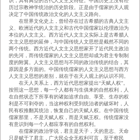
识，具有典型的古代人文主义特征。中国历史上没有经
历过宗教神学统治的历史阶段。正是由于儒家的天人观
决定了中国传统政治文化的人文主义路向。
在世界文化史上，曾经存在过古希腊的古典人文主
义、欧洲近代的人文主义和古代中国儒家以伦理政治为
本位的人文主义。西方近代人文主义实际上是古希腊人
文主义思想的延伸，与中国传统人文思想是截然不同的
两个传统。西方近代人文主义思想家开了近代民主政治
的先河，而传统儒家的人文主义思想却成为君主专制制
度的附翼。人文主义思想与不同的政治传统的结合，其
原因是多方面的。中国传统儒家的人文主义思想与西方
人文主义思想的差别，就在于在天人观上的认识不同。
在天人关系上，西方近代思想家提出“天赋人权”。
按照这一思想，每一个人都有与生俱来的自然权利，人
在自然状态下所享有的诸如追求自由、享受、生存的权
利是不可剥夺的，当这种权利受到统治者的破坏时，人
民有权推翻其统治，恢复自己的天赋人权。在中国传统
儒家那里，不是天赋人权，而是天赋王权。传统儒家没
有意识到每一个人都应享有的自然权利。
在儒家的政治学说，君主是天子，天的意志、天命
只是赋于了君主，广大民众全无权利可言，至于察民