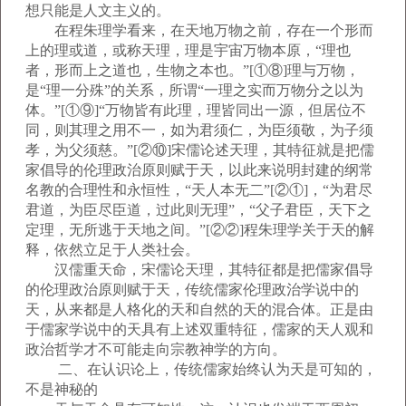
想只能是人文主义的。
在程朱理学看来，在天地万物之前，存在一个形而
上的理或道，或称天理，理是宇宙万物本原，“理也
者，形而上之道也，生物之本也。”[①⑧]理与万物，
是“理一分殊”的关系，所谓“一理之实而万物分之以为
体。”[①⑨]“万物皆有此理，理皆同出一源，但居位不
同，则其理之用不一，如为君须仁，为臣须敬，为子须
孝，为父须慈。”[②⑩]宋儒论述天理，其特征就是把儒
家倡导的伦理政治原则赋于天，以此来说明封建的纲常
名教的合理性和永恒性，“天人本无二”[②①]，“为君尽
君道，为臣尽臣道，过此则无理”，“父子君臣，天下之
定理，无所逃于天地之间。”[②②]程朱理学关于天的解
释，依然立足于人类社会。
汉儒重天命，宋儒论天理，其特征都是把儒家倡导
的伦理政治原则赋于天，传统儒家伦理政治学说中的
天，从来都是人格化的天和自然的天的混合体。正是由
于儒家学说中的天具有上述双重特征，儒家的天人观和
政治哲学才不可能走向宗教神学的方向。
二、在认识论上，传统儒家始终认为天是可知的，
不是神秘的