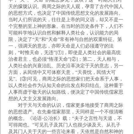
天的朦胧认识。商周之际的天人观，孕育了古代中国人
的思想方式，也决定了中国传统思想文化的发展路向。
当时人们所说的天，往往是上帝的同义语，却又不是一
个完整的至上神的形象。在当时的历史条件下，人们不
可能科学地认识自然和解释人类社会，认识能力的局
限，决定了“天”和“天命”常有神与自然的双重特征。第
一，强调天的意志，亦即天命是人们必须遵守的法
则，“时惟天命，无违”[①]，即使是人类社会的最高统
治者君主，也必须“恪谨天命”[②]；第二，天人相与，
人类社会的兴衰治乱、历史沿革决定于天的意志，另一
方面，从民情中又可体察天意，“天畏忱，民情大可
见”。[③]可见，商周之际的思想家们把天命系于人事，
以人类社会作为认知天命的出发点和归结点。这种重于
人事而虚于敬天的认知路线，便决定了中国传统儒家思
想的人文主义发展路向。
对于天与天命的认识，儒家更多地接受了商周之际
的思想遗产。在先秦儒家那里，天同样是一个不很清晰
的概念。《论语·公冶长》载：“夫子之言性与天道，不
可得闻也。”可见孔子及其门人也很少谈及天。从孔子
及其门人关于天的一些言论来看，天依然是自然和神的