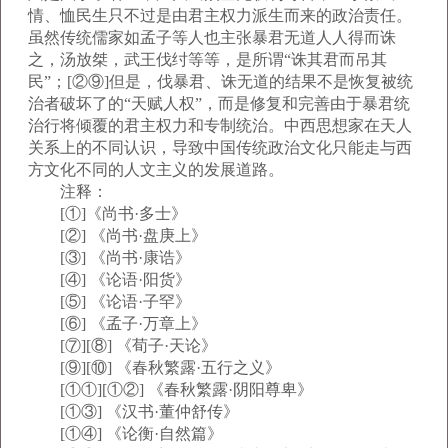
情、恤民生只不过是由君主权力派生而来的政治责任。
虽然传统儒家如孟子等人也主张暴君无道人人得而诛
之，汤放桀，武王伐纣等等，是所谓“诛其君而吊其
民”；[②⑨]但是，伐暴君、诛无道的结果不是恢复被统
治者破坏了的“天赋人权”，而是修复和完善由于暴君统
治行将倾覆的君主权力和专制统治。中西思想家在天人
关系上的不同认识，导致中国传统政治文化只能走与西
方文化不同的人文主义的发展道路。
注释：
[①]《尚书·多士》
[②] 《尚书·盘庚上》
[③] 《尚书·康诰》
[④] 《论语·阳货》
[⑤] 《论语·子罕》
[⑥] 《孟子·万章上》
[⑦][⑧] 《荀子·天论》
[⑨][⑩] 《春秋繁露·五行之义》
[①①][①②] 《春秋繁露·阴阳尊卑》
[①③] 《汉书·董仲舒传》
[①④] 《论衡·自然篇》