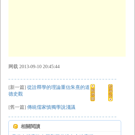
网载 2013-09-10 20:45:44
[新一篇]
從詮釋學的理論重估朱熹的道
德史觀
[舊一篇]
傳統儒家慎獨學說淺議
相關閱讀