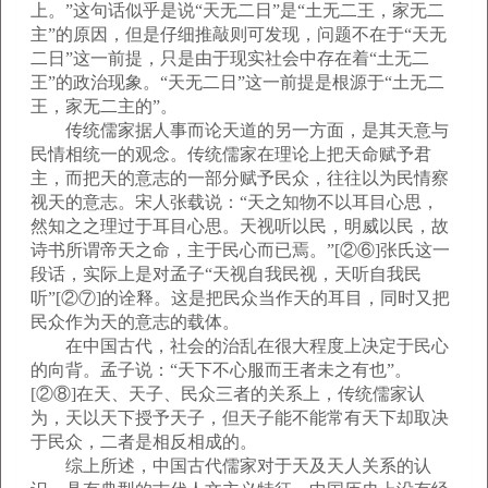
上。”这句话似乎是说“天无二日”是“土无二王，家无二
主”的原因，但是仔细推敲则可发现，问题不在于“天无
二日”这一前提，只是由于现实社会中存在着“土无二
王”的政治现象。“天无二日”这一前提是根源于“土无二
王，家无二主的”。
传统儒家据人事而论天道的另一方面，是其天意与
民情相统一的观念。传统儒家在理论上把天命赋予君
主，而把天的意志的一部分赋予民众，往往以为民情察
视天的意志。宋人张载说：“天之知物不以耳目心思，
然知之之理过于耳目心思。天视听以民，明威以民，故
诗书所谓帝天之命，主于民心而已焉。”[②⑥]张氏这一
段话，实际上是对孟子“天视自我民视，天听自我民
听”[②⑦]的诠释。这是把民众当作天的耳目，同时又把
民众作为天的意志的载体。
在中国古代，社会的治乱在很大程度上决定于民心
的向背。孟子说：“天下不心服而王者未之有也”。
[②⑧]在天、天子、民众三者的关系上，传统儒家认
为，天以天下授予天子，但天子能不能常有天下却取决
于民众，二者是相反相成的。
综上所述，中国古代儒家对于天及天人关系的认