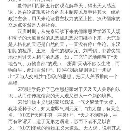
董仲舒用阴阳五行的观点解释天，得出天人感应
论，是在论证现实社会的君主制度以及申述其大一统的
政治主张，用天来论证君主权力的至上性。汉代儒家的
立足点依然是人类社会。
汉唐时期，从先秦延续下来的儒家思孟学派天人观
和荀子的天道自然的思想被思想家们继承下来，天究竟
是人格化的天还是自然的天，一直没有停止争论。东汉
初期的桓潭、王充，唐代的柳宗元、刘禹锡，都曾尖锐
地批判过天人相与的思想。如，王充详尽地阐明了“天
地合气、万物自然”的观点，强调“天动不欲以生物，而
物自生，此则自然也”。[①④]刘禹锡则更进一步提
出“天与人交相胜”[①⑤]的思想，把天人关系推向一个
高峰。
宋明理学扬弃了已往思想家对于天及天人关系的认
识，从而使传统儒家的天人观又进入一个新的境界。
宋代唯物主义思想家张载说：“气之聚散于太虚，
犹冰凝释于水，知太虚即气则无无”。“由太虚，有天之
名。”[①⑥]“天道不穷，寒暑也”。“天之不测谓神，神
而有常谓天，运于无形之谓道，形而下者不足以言
之。”[①⑦]张载的唯物主义天道观、天人观，说明其思