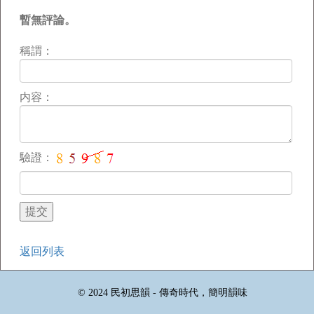
暫無評論。
稱謂：
内容：
驗證：
返回列表
© 2024 民初思韻 - 傳奇時代，簡明韻味