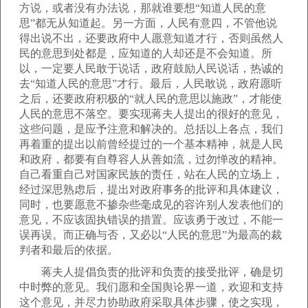
方说，或者没有办法说，那就谁要想“知道人民的意
思”都无从知道起。另一方面，人民有意四，不管他说
得出说不出，还要政府中人愿意知道才行，否则虽然人
民的意思到处都是，应知道的人却还是不会知道。所
以，一定要人民敢于说话，政府鼓励人民说话，热诚的
去“知道人民的意思”才行。最后，人民敢说，政府愿听
之后，还要政府积极的“就人民的意思以施政”，才能使
人民的意思不落空。要实现蒋夫人提出的很好的意见，
这些问题，是应予注意和解决的。总括以上各点，我们
再着重的提出以前曾经提过的一个基本精神，就是人民
和政府，都要有自尊容人从善如流，过勿惮改的精神。
自己看重自己对国家民族的责任，站在人民的立场上，
经过深思熟虑后，提出对政府事务的批评和具体建议，
同时，也要愿意不掺杂些毫成见的容许别人发表他们的
意见，不应该固执错误的措置。应该勇于改过，不能一
误再误。而正确与否，又必以“人民的意思”为最高的裁
判者和最后的依据。
蒋夫人提倡负责的批评和负责的接受批评，确是切
中时弊的意见。我们愿和全国舆论界一道，欢迎和支持
这个意见，并尽力协助政府采取具体步骤，使之实现，