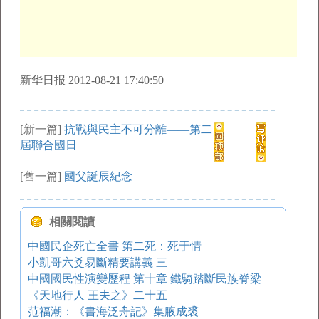
新华日报 2012-08-21 17:40:50
[新一篇]
抗戰與民主不可分離——第二
屆聯合國日
[舊一篇]
國父誕辰紀念
相關閱讀
中國民企死亡全書 第二死：死于情
小凱哥六爻易斷精要講義 三
中國國民性演變歷程 第十章 鐵騎踏斷民族脊梁
《天地行人 王夫之》二十五
范福潮：《書海泛舟記》集腋成裘