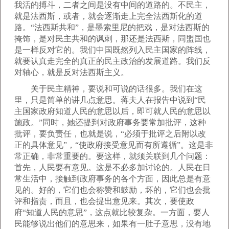
我活的搏斗，二者之间是没有中间的道路的。不民主，
就是法西斯，或者，就会逐渐走上完全法西斯化的道
路。“法西斯共和”，是墨索里尼的把戏，是对法西斯的
掩饰，是对民主共和的讽刺，那还是法西斯，同盟国也
是一样反对它的。我们中国既然列入民主国家的阵线，
就要认真走完全的真正的民主政治的发展道路。我们反
对轴心，就是反对法西斯主义。
关于民主精神，要说和可说的话很多。我们在这
里，只是简单的讲几点意思。蒋夫人在报告中说到“民
主国家政府知道人民的意思以后，即可就人民的意思以
施政。”同时，她还提到对政府事务要常加批评，这种
批评，要负责任，也就是说，“必须于批评之后附以改
正的具体意见”，“使政府接受意见而有所遵循”。这是非
常正确，非常重要的。要这样，就须关联到几个问题：
首先，人民要有意见。这是不必多加讨论的。人民在日
常生活中，接触到政府事务的各个方面，因此总是有意
见的。好的，它们也会称赞和鼓励，坏的，它们也会批
评和指责，而且，也会提出意见来。其次，要使政
府“知道人民的意思”，这点就比较复杂。一方面，要人
民能够说出他们的意思来，如果有一肚子意思，没有地