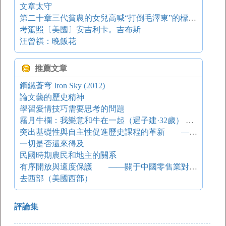
文章太守
第二十章三代貧農的女兒高喊“打倒毛澤東”的標語牌闖中南海
考駕照〔美國〕安吉利卡。吉布斯
汪曾祺：晚飯花
推薦文章
鋼鐵蒼穹 Iron Sky (2012)
論文藝的歷史精神
學習愛情技巧需要思考的問題
霧月牛欄：我樂意和牛在一起（遲子建·32歲） 文學青年
突出基礎性與自主性促進歷史課程的革新 ——讀人教版《中國歷史》（七年級）實驗教科書有感
一切是否還來得及
民國時期農民和地主的關系
有序開放與適度保護 ——關于中國零售業對外開放的思考
去西部（美國西部）
評論集