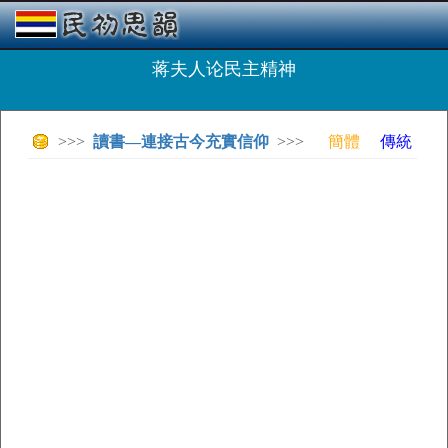
蒋夫人论民主精神
>>>
讀書—連接古今充實信仰
>>>
簡體
傳統