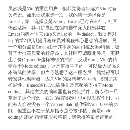
虽然我是Vim的重度用户，但我觉得当年选择Vim时有
欠考虑。如果让我重选一次，我的第一选择会是
Emacs，第二选择会是Atom。Emacs已存在30年，社区
仍然活跃，其可扩展性在编缉器中无人能出其右。
Emacs的脚本语言elisp又是lisp的一种dialect，我觉得对
lisp的学习可以提升程序员对编程核心思想的理解。另
一个加分点是Emacs由于其本身的高门槛及lisp特质，吸
引了大批高质素的程序员，其社区可谓藏龙卧虎，更诞
生了像Org-mode这样神级的插件。反观Vim，Vim的精
髓在于Mode editing，这是值得学习的，可以极大提高文
本编缉的效率。但当你熟悉了这一理念后，我觉得可以
转投其他编缉器，因为Vim的架构与Vimscript限制了其
扩展性。Emacs通过Evil插件非常完整的支持了Mode
editing，其他主流的编辑器也有类似插件，所以你一旦
掌握了这个理念，在别的编辑器中也可以发挥作用。可
能有人会说没有一个Vim emulator能做到Vim 100%的功
能，但重点不在于某条指令是否被移植，而是mode
editing思想的精髓能否被移植，我觉得答案是肯定的。