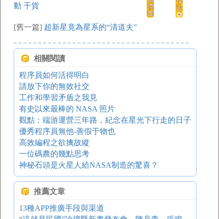
動 干貨
[舊一篇]
超新星竟為星系的“清道夫”
相關閱讀
程序員如何活得明白
請放下你的無效社交
工作和學習矛盾之我見
有史以來最棒的 NASA 照片
觀點：端游運營三年路，紀念在星光下行走的日子
優秀程序員無他-善假于物也
高效編程之欲擒故縱
一位碼農的幾點思考
神秘石頭是火星人給NASA制造的驚喜？
推薦文章
13種APP推廣手段與渠道