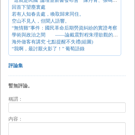
“這就是民國”論壇暨新書發布會 陳丹青、張鳴、賈樟柯等（一）
回首下望塵寰處
若有人知春去處，喚取歸來同住。
空山不見人，但聞人語響。
“無情雞”事件：國民革命后期勞資糾紛的實證考察
學術與政治之間 ——論戴震對程朱理欲觀的批評
海外做客有講究 七點提醒不失禮(組圖)
“我啊，最討厭火影了！” 葡萄語錄
評論集
暫無評論。
稱謂：
内容：