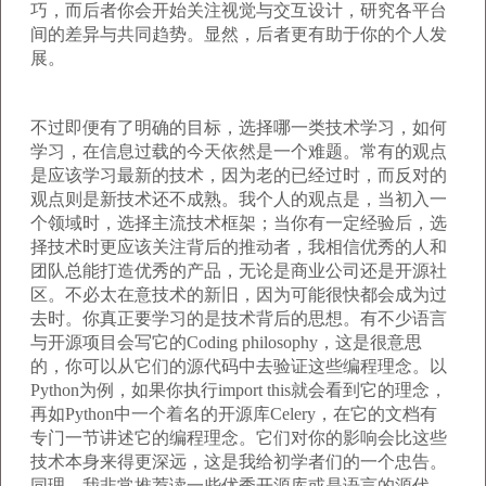
巧，而后者你会开始关注视觉与交互设计，研究各平台
间的差异与共同趋势。显然，后者更有助于你的个人发
展。
不过即便有了明确的目标，选择哪一类技术学习，如何
学习，在信息过载的今天依然是一个难题。常有的观点
是应该学习最新的技术，因为老的已经过时，而反对的
观点则是新技术还不成熟。我个人的观点是，当初入一
个领域时，选择主流技术框架；当你有一定经验后，选
择技术时更应该关注背后的推动者，我相信优秀的人和
团队总能打造优秀的产品，无论是商业公司还是开源社
区。不必太在意技术的新旧，因为可能很快都会成为过
去时。你真正要学习的是技术背后的思想。有不少语言
与开源项目会写它的Coding philosophy，这是很意思
的，你可以从它们的源代码中去验证这些编程理念。以
Python为例，如果你执行import this就会看到它的理念，
再如Python中一个着名的开源库Celery，在它的文档有
专门一节讲述它的编程理念。它们对你的影响会比这些
技术本身来得更深远，这是我给初学者们的一个忠告。
同理，我非常推荐读一些优秀开源库或是语言的源代