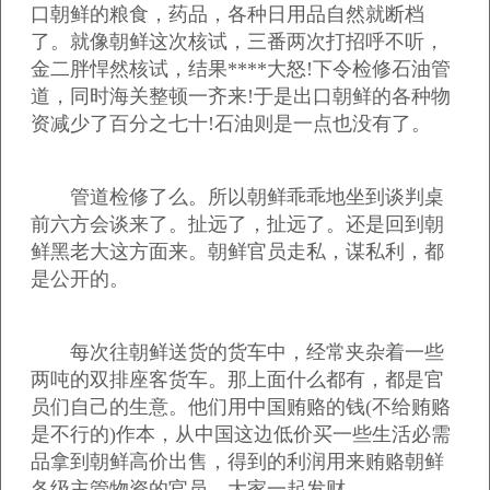
口朝鲜的粮食，药品，各种日用品自然就断档
了。就像朝鲜这次核试，三番两次打招呼不听，
金二胖悍然核试，结果****大怒!下令检修石油管
道，同时海关整顿一齐来!于是出口朝鲜的各种物
资减少了百分之七十!石油则是一点也没有了。
管道检修了么。所以朝鲜乖乖地坐到谈判桌
前六方会谈来了。扯远了，扯远了。还是回到朝
鲜黑老大这方面来。朝鲜官员走私，谋私利，都
是公开的。
每次往朝鲜送货的货车中，经常夹杂着一些
两吨的双排座客货车。那上面什么都有，都是官
员们自己的生意。他们用中国贿赂的钱(不给贿赂
是不行的)作本，从中国这边低价买一些生活必需
品拿到朝鲜高价出售，得到的利润用来贿赂朝鲜
各级主管物资的官员。大家一起发财。