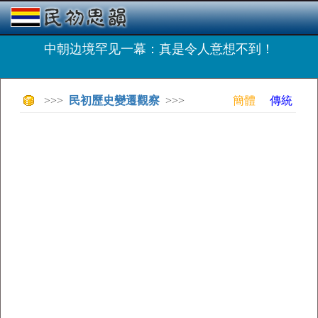
中朝边境罕见一幕：真是令人意想不到！
>>>
民初歷史變遷觀察
>>>
簡體
傳統