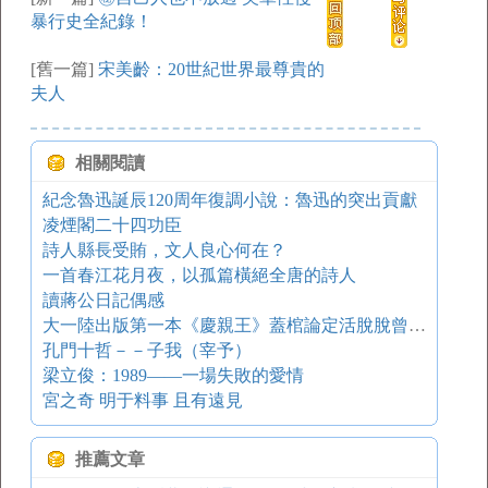
暴行史全紀錄！
[舊一篇]
宋美齡：20世紀世界最尊貴的
夫人
相關閱讀
紀念魯迅誕辰120周年復調小說：魯迅的突出貢獻
凌煙閣二十四功臣
詩人縣長受賄，文人良心何在？
一首春江花月夜，以孤篇橫絕全唐的詩人
讀蔣公日記偶感
大一陸出版第一本《慶親王》蓋棺論定活脫脫曾一的慶一紅
孔門十哲－－子我（宰予）
梁立俊：1989——一場失敗的愛情
宮之奇 明于料事 且有遠見
推薦文章