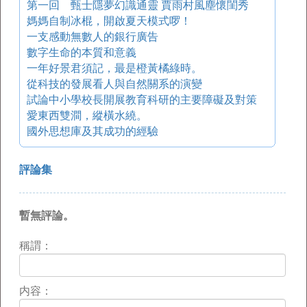
第一回 甄士隱夢幻識通靈 賈雨村風塵懷閨秀
媽媽自制冰棍，開啟夏天模式啰！
一支感動無數人的銀行廣告
數字生命的本質和意義
一年好景君須記，最是橙黃橘綠時。
從科技的發展看人與自然關系的演變
試論中小學校長開展教育科研的主要障礙及對策
愛東西雙澗，縱橫水繞。
國外思想庫及其成功的經驗
評論集
暫無評論。
稱謂：
内容：