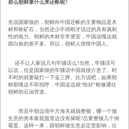
那么朝鲜拿什么来还帐呢?
先说国家级的，朝鲜向中国还帐的主要物品是木
材和铁矿石，当然还少不得刚才说过的具有讽刺
性的电力。朝鲜的木材非常便宜，中国这嘎达就
跟白捡的差不多。所以，朝鲜人很恨中国人。
还不让人家说几句牢骚话么?当然，牢骚话可
以说，但是国家级的牢骚话中国就很介意了。时
不时的就要敲打一下金三胖。比方说吧，如果朝
鲜那嘎达不听招呼，中国这边就“恰好”检修通往
朝鲜的石油管道。
而且中朝边境中方海关就搞整顿，哪一个做
生意的资本家屁股里边没有屎呢?总要整顿几个倒
霉蛋。这样一来，跟朝鲜做生意必定受影响，出