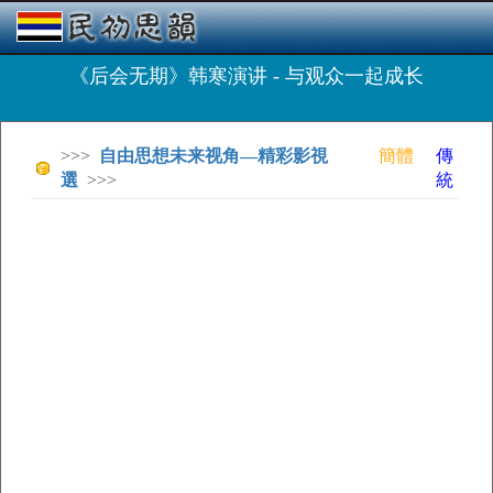
《后会无期》韩寒演讲 - 与观众一起成长
>>>
自由思想未来视角—精彩影視
簡體
傳
選
>>>
統