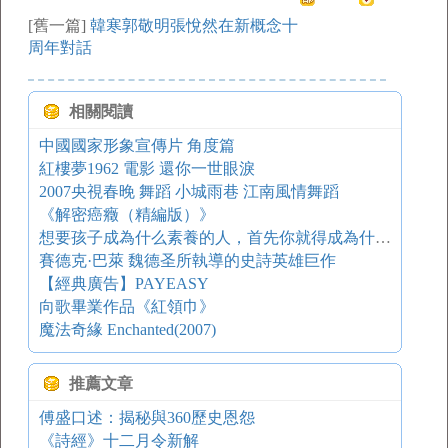
[舊一篇]
韓寒郭敬明張悅然在新概念十
周年對話
相關閱讀
中國國家形象宣傳片 角度篇
紅樓夢1962 電影 還你一世眼淚
2007央視春晚 舞蹈 小城雨巷 江南風情舞蹈
《解密癌癥（精編版）》
想要孩子成為什么素養的人，首先你就得成為什么素養的人
賽德克·巴萊 魏德圣所執導的史詩英雄巨作
【經典廣告】PAYEASY
向歌畢業作品《紅領巾》
魔法奇緣 Enchanted(2007)
推薦文章
傅盛口述：揭秘與360歷史恩怨
《詩經》十二月令新解