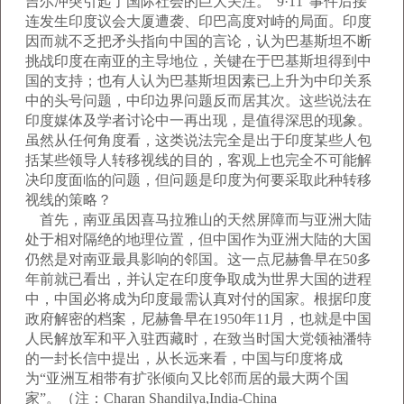
吉尔冲突引起了国际社会的巨大关注。“9·11”事件后接
连发生印度议会大厦遭袭、印巴高度对峙的局面。印度
因而就不乏把矛头指向中国的言论，认为巴基斯坦不断
挑战印度在南亚的主导地位，关键在于巴基斯坦得到中
国的支持；也有人认为巴基斯坦因素已上升为中印关系
中的头号问题，中印边界问题反而居其次。这些说法在
印度媒体及学者讨论中一再出现，是值得深思的现象。
虽然从任何角度看，这类说法完全是出于印度某些人包
括某些领导人转移视线的目的，客观上也完全不可能解
决印度面临的问题，但问题是印度为何要采取此种转移
视线的策略？
首先，南亚虽因喜马拉雅山的天然屏障而与亚洲大陆
处于相对隔绝的地理位置，但中国作为亚洲大陆的大国
仍然是对南亚最具影响的邻国。这一点尼赫鲁早在50多
年前就已看出，并认定在印度争取成为世界大国的进程
中，中国必将成为印度最需认真对付的国家。根据印度
政府解密的档案，尼赫鲁早在1950年11月，也就是中国
人民解放军和平入驻西藏时，在致当时国大党领袖潘特
的一封长信中提出，从长远来看，中国与印度将成
为“亚洲互相带有扩张倾向又比邻而居的最大两个国
家”。（注：Charan Shandilya,India-China