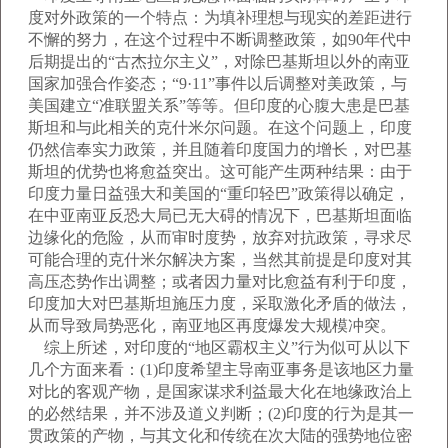
度对外政策的一个特点：为填补理想与现实的差距进行
不懈的努力，在这个过程中不断调整政策，如90年代中
后期提出的“古杰拉尔主义”，对除巴基斯坦以外的南亚
国家加强合作姿态；“9·11”事件以后调整对美政策，与
美国建立“准联盟关系”等等。但印度的心腹大患是巴基
斯坦和与此相关的克什米尔问题。在这个问题上，印度
仍然信奉实力政策，并且随着印度国力的增长，对巴基
斯坦的优势也将愈益突出。这可能产生两种结果：由于
印度力量日益强大和美国的“重印轻巴”政策得以确定，
在中亚南亚反恐大局已无大碍的情况下，巴基斯坦面临
边缘化的危险，从而审时度势，放弃对抗政策，寻求尽
可能合理的克什米尔解决方案，当然其前提是印度对其
高压态势作出调整；或者因力量对比愈益有利于印度，
印度加大对巴基斯坦施压力度，采取激化矛盾的做法，
从而导致局势恶化，南亚地区再度爆发大规模冲突。
综上所述，对印度的“地区霸权主义”行为似可从以下
几个方面来看：(1)印度希望主导南亚事务是该地区力量
对比的客观产物，是国家谋求利益最大化在地缘政治上
的必然结果，并不涉及道义判断；(2)印度的行为是其一
贯政策的产物，与其文化和传统在次大陆的强势地位密