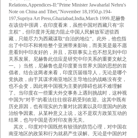
Relations,Appendices-II:"Prime Minister Jawaharlal Nehru's
Note on China and Tibet,"November 18,1950,p.194-
197,Supriya Art Press,Ghaziabad,India,March 1999.尼赫鲁
在该信中强调，在印度看来，虽然中国对西藏只有“宗
主权”，但印度并无能力阻止中国人民解放军进驻西
藏，只能尽力为西藏谋取“自治的地位”。此外，他也指
出了中印不和将给整个亚洲带来影响，而美英是最不愿
意看到中印友好的，并且，苏联事实上也不想见到中印
关系发展。尼赫鲁此信应是研究中印关系的重要文献之
一。）当然，尼赫鲁也是印度要当世界大国的思想的首
倡者。结合这两者来看，印度历届领导人，无论是哪个
党执政，由于其谋求南亚地区主导地位的战略没有变，
也不会变，因此将中国视为主要的障碍也就不难理解
了。当印度在一些重大外交事务上遇到挑战时，这种视
中国为“对手”的看法往往很容易受到欢迎。这其中既有
历史原因，也有现实的力量对比因素以及印度国内的政
治纷争因素。从某种意义上说，这不是双方政策互动的
结果，也与中国是否对印友善无关。
其次，印度对中国既然有较强的防范心理，对中国在
南亚地区的政策和行为就易产生误解。无论是中国的对