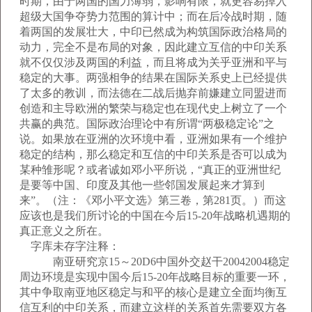
时期，由于两国的国力薄弱，影响有限，就更容易掉入
超级大国争夺势力范围的算计中；而在后冷战时期，随
着两国的发展壮大，中印已然成为构筑国际政治格局的
动力，完全不是布局的对象，因此建立互信的中印关系
就不仅仅涉及两国的利益，而且将成为关乎亚洲和平与
稳定的大事。两强相争的结果在国际关系史上已经提供
了太多的教训，而法德在二战后抛弃前嫌建立同盟进而
创造和主导欧洲的繁荣与稳定也在现代史上树立了一个
共赢的典范。国际政治理论中有所谓“两极稳定论”之
说。如果放在亚洲的次环境中看，亚洲如果有一个维护
稳定的结构，那么稳定和互信的中印关系是否可以成为
某种雏形呢？或者诚如邓小平所说，“真正的亚洲世纪
是要等中国、印度及其他一些邻国发展起来才算到
来”。（注：《邓小平文选》第三卷，第281页。）而这
应该也是我们所讨论的中国在今后15-20年战略机遇期的
真正意义之所在。
字库未存字注释：
南亚研究京15～20D6中国外交赵干20042004稳定
周边环境是实现中国今后15-20年战略目标的重要一环，
其中争取南亚地区稳定与和平的核心是建立全面均衡互
信互利的中印关系，而建立这样的关系首先需要双方各