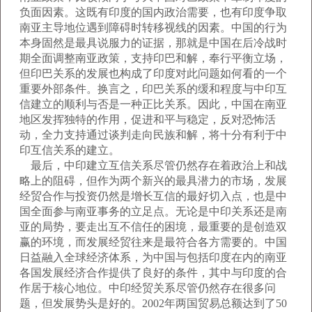
负面因素。这既有印度的国内政治需要，也有印度争取
南亚主导地位遇到障碍时转移视线的因素。中国的行为
本身固然是最具说服力的证据，那就是中国在后冷战时
期全面调整南亚政策，支持印巴和解，奉行平衡立场，
但印巴关系的发展也构成了印度对此问题如何看的一个
重要外部条件。换言之，印巴关系的缓和程度与中印互
信建立的顺利与否是一种正比关系。因此，中国在南亚
地区发挥独特的作用，促进和平与稳定，反对恐怖活
动，全力支持通过谈判走向民族和解，将十分有利于中
印互信关系的建立。
最后，中印建立互信关系尽管仍然存在着政治上和战
略上的阻碍，但作为两个新兴的最具潜力的市场，发展
经贸合作与投资仍然是增长互信的最好切入点，也是中
国全面参与南亚事务的立足点。无论是中印关系还是南
亚的局势，要走出互不信任的困境，最重要的是创造双
赢的环境，而发展经贸往来是最符合各方需要的。中国
日益融入全球经济体系，为中国与包括印度在内的南亚
各国发展经济合作提供了良好的条件，其中与印度的合
作居于核心地位。中印经贸关系尽管仍然存在很多问
题，但发展势头是好的。2002年两国贸易总额达到了50