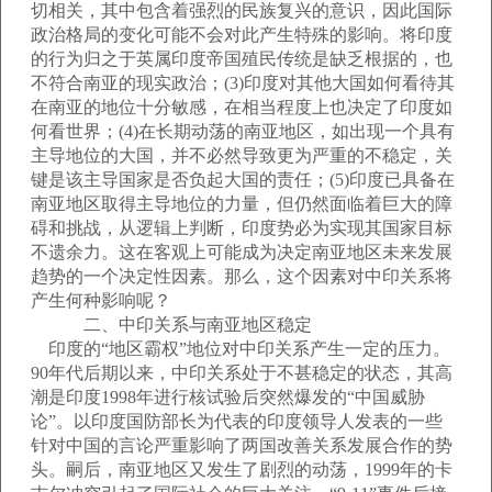
切相关，其中包含着强烈的民族复兴的意识，因此国际
政治格局的变化可能不会对此产生特殊的影响。将印度
的行为归之于英属印度帝国殖民传统是缺乏根据的，也
不符合南亚的现实政治；(3)印度对其他大国如何看待其
在南亚的地位十分敏感，在相当程度上也决定了印度如
何看世界；(4)在长期动荡的南亚地区，如出现一个具有
主导地位的大国，并不必然导致更为严重的不稳定，关
键是该主导国家是否负起大国的责任；(5)印度已具备在
南亚地区取得主导地位的力量，但仍然面临着巨大的障
碍和挑战，从逻辑上判断，印度势必为实现其国家目标
不遗余力。这在客观上可能成为决定南亚地区未来发展
趋势的一个决定性因素。那么，这个因素对中印关系将
产生何种影响呢？
二、中印关系与南亚地区稳定
印度的“地区霸权”地位对中印关系产生一定的压力。
90年代后期以来，中印关系处于不甚稳定的状态，其高
潮是印度1998年进行核试验后突然爆发的“中国威胁
论”。以印度国防部长为代表的印度领导人发表的一些
针对中国的言论严重影响了两国改善关系发展合作的势
头。嗣后，南亚地区又发生了剧烈的动荡，1999年的卡