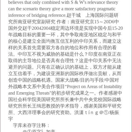
believes that only combined with S & W's relevance theory
can the scenario theory give a more satisfactory pragmatic
inference of bridging reference.赵干城 上海国际问题研
究所南亚研究室副研究 作者：南亚研究京15～20D6中
国外交赵干20042004稳定周边环境是实现中国今后15-20
年战略目标的重要一环，其中争取南亚地区稳定与和平
的核心是建立全面均衡互信互利的中印关系，而建立这
样的关系首先需要双方各自的地位和作用有合理的看
法。中印互不视为威胁的基础是什么？印度在南亚正在
取得的主导地位是否具有合理性？这是中印关系中无法
避开的问题。只有在正确认识的基础上，双方才能从建
立互信着手，为建设亚洲新的国际秩序做出贡献，从而
创造中国的战略机遇。国家大战略/目的与手段/中国对
外战略本文系中美合作项目“Project on Areas of Instability
and Emerging Threats”的初步研究成果之一。作者感谢中
国社会科学院美国研究所所长兼中共中央党校国际战略
研究所所长王缉思教授的学术指导，感谢美国和平研究
所、大西洋理事会的研究资助。洪潇ｔíｎｇ＠①/杨振
宇
字库未存字注释：
＠①原字氵加亭