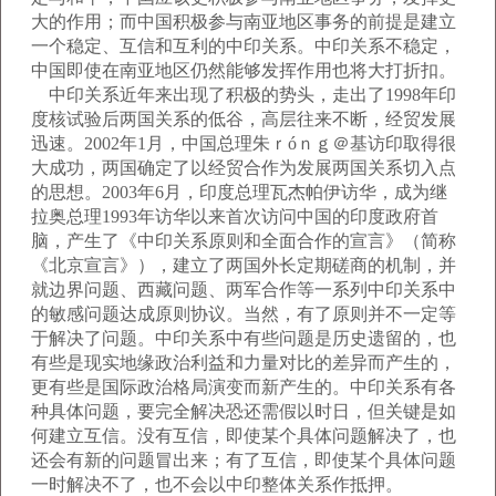
大的作用；而中国积极参与南亚地区事务的前提是建立
一个稳定、互信和互利的中印关系。中印关系不稳定，
中国即使在南亚地区仍然能够发挥作用也将大打折扣。
中印关系近年来出现了积极的势头，走出了1998年印
度核试验后两国关系的低谷，高层往来不断，经贸发展
迅速。2002年1月，中国总理朱ｒóｎｇ＠基访印取得很
大成功，两国确定了以经贸合作为发展两国关系切入点
的思想。2003年6月，印度总理瓦杰帕伊访华，成为继
拉奥总理1993年访华以来首次访问中国的印度政府首
脑，产生了《中印关系原则和全面合作的宣言》（简称
《北京宣言》），建立了两国外长定期磋商的机制，并
就边界问题、西藏问题、两军合作等一系列中印关系中
的敏感问题达成原则协议。当然，有了原则并不一定等
于解决了问题。中印关系中有些问题是历史遗留的，也
有些是现实地缘政治利益和力量对比的差异而产生的，
更有些是国际政治格局演变而新产生的。中印关系有各
种具体问题，要完全解决恐还需假以时日，但关键是如
何建立互信。没有互信，即使某个具体问题解决了，也
还会有新的问题冒出来；有了互信，即使某个具体问题
一时解决不了，也不会以中印整体关系作抵押。