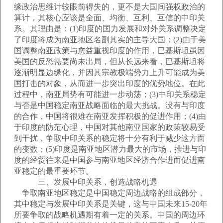
缘政治思维计较眼前得失的，更不是大国间强权政治的
算计，其核心应该是全面、均衡、互利、互信的中印关
系。其理由是：(1)印度的国力发展和对外关系调整决定
了印度将成为南亚地区名副其实的主导大国；(2)由于美
国调整南亚政策与愈益重视印度的作用，巴基斯坦虽因
美国的反恐需要尚未出局，但从长远来看，巴基斯坦将
逐渐明显边缘化，并因其宗教极端势力上升可能成为美
国打击的对象，从而进一步突出印度的优势地位。在此
过程中，南亚局势有可能进一步动荡；(3)中印关系稳定
与否是中国稳定南亚战略面临的最大挑战。没有与印度
的合作，中国将很难在南亚发挥积极的促进作用；(4)由
于印度的防范心理，中国对其他南亚国家的政策较易受
到干扰，争取中印关系的稳定将十分有利于减少这方面
的变数；(5)印度是南亚地区潜力最大的市场，推进与印
度的经贸往来是中国参与南亚地区经济合作进而促进南
亚稳定的最重要环节。
三、发展中印关系，创造战略机遇
争取南亚地区稳定是中国稳定周边战略的组成部分，
其中稳定与发展中印关系是关键，这与中国未来15-20年
所要争取的战略机遇期有着一定的关系。中国的周边环