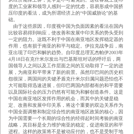
度的工业家和领导人感到一定的忧虑，容易形成中国挤
压印度的看法，成为所谓经济上的“中国威胁论”的基
础。
由于这些原因，印度视中国为负面因素的看法在国内
比较容易得到响应，使改善和发展中印关系的势头受到
一定的阻力。这既不利于中国在南亚地区发挥稳定器的
作用，也有损于南亚的和平与稳定。伊拉克战争后，南
亚出现了印巴和解的趋势。自印度总理瓦杰帕伊2003年
4月18日在克什米尔发出与巴基斯坦对话的呼吁后，两
国领导人之间以及工作层面之间的互动取得了一定的进
展，为南亚和平带来了新的前景。虽然印巴间的历史积
怨很深，两国间的关键矛盾克什米尔归属问题恐怕也不
大可能取得迅速进展，但印巴两国内部都有的和平需要
以及国际社会的压力仍然有可能为和解创造条件。这是
中国在南亚地区发挥作用的机会，而其中的关键是稳
定、改善和发展中印关系，将这个重要的双边关系作为
中国全面调整和制定综合性的南亚地区政策的核心，因
为中国需要一个长期的综合性的经得起时间考验的南亚
战略，其目标是全力维护南亚的稳定，促进南亚的和平
进程。这样的政策将不是被动应付的，也不是受制于地