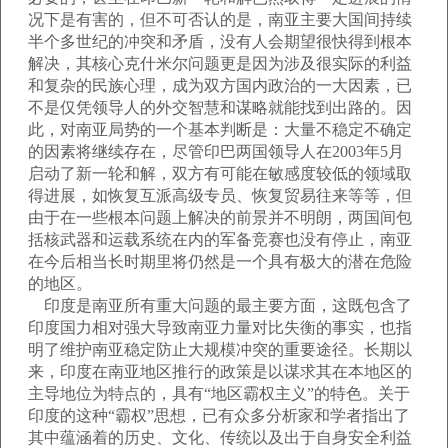
况下是有害的，但不可否认的是，南亚主要大国间持续
半个多世纪的冲突和矛盾，没有人会期望很快得到根本
解决，其核心克什米尔问题更是因为涉及很实际的利益
和复杂的民族心理，成为双方国内政治的一大因素，已
不是仅凭领导人的外交智慧和谋略就能找到出路的。因
此，对南亚局势的一个基本判断是：大量不稳定不确定
的因素将继续存在，尽管印巴两国领导人在2003年5月
启动了新一轮和解，双方有可能在敏感度较低的领域取
得进展，如恢复互派高级专员、恢复贸易往来等等，但
由于在一些根本问题上解决的前景并不明朗，两国间包
括核武器和运载系统在内的军备竞赛也没有停止，南亚
在今后相当长时期里将仍然是一个具有极大的潜在危险
的地区。
印度是南亚所有重大问题的最主要方面，这既包含了
印度国力相对强大导致南亚力量对比失衡的事实，也指
明了维护南亚稳定防止大规模冲突的重要途径。长期以
来，印度在南亚地区推行的政策是以谋求其在本地区的
主导地位为特点的，具有“地区霸权主义”的特色。关于
印度的这种“霸权”思想，已有众多分析家和学者指出了
其中蕴涵着的历史、文化、传统以及出于自身安全利益