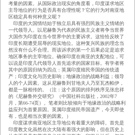
考量的因素。从国际政治现实的角度看，印度谋求地区
主导地位的行为是否具有合理性呢？它的行为对南亚地
区稳定具有何种意义呢？
印度的大国情结始于独立后具有强烈民族主义情绪的
一代领导人。以尼赫鲁为代表的民族主义者将争当世界
大国作为印度在当今世界中的主要诉求。这恰恰反映了
印度长期遭受屈辱的现实地位。这种复兴民族的理念当
然没有什么不合理。而该诉求的第一个后果必定是追求
地区事务的主宰地位。确保印度在南亚的支配地位，可
以说是印度几代领导人首先追求的国家目标。有学者将
其中的原因归纳为四点：英属印度殖民帝国的传统遗
产；印度文化与历史影响；地缘政治的战略利益；领导
人的个人因素。这从尼赫鲁到甘地夫人乃至瓦杰帕伊，
都是一脉相传的。（注：这个原因的排列秩序见张忠祥
的《尼赫鲁外交研究》（中国社科出版社，2002年7
月，第66-74页）。笔者则比较倾向于地缘政治的战略利
益应列为首要原因。英属印度殖民帝国遗产，今天即使
有，也是相当次要的因素。）
印度谋求南亚地区主导地位有着重大的障碍。首先是
印度教文化虽然在次大陆有着强大的影响，但在历史上