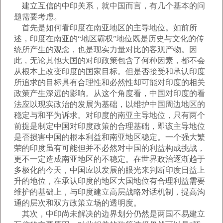
建立互信的中印关系，就中国而言，有几个基本的问
题需要考虑。
首先是如何看印度在南亚地区的主导地位。如前所
述，印度在南亚的“地区霸权”地位既是历史与文化的传
统所产生的观念，也是现实力量对比的客观产物。因
此，无论其他大国的对印政策包含了何种因素，都不会
从根本上改变印度的国家目标。但是否接受和承认印度
所追求的目标具有合理性和必然性却可能对印度的相关
政策产生深远的影响。从这个角度看，中国对印度的看
法应以现实政治的发展为基础，以维护中国周边地区的
稳定与和平为诉求。对印度的南亚主导地位，只有两个
前提是制定中国对印度政策的合理基础，即该主导地位
是否损害中国的根本利益和南亚地区稳定。一个强大繁
荣的印度虽有可能但并不必然对中国的利益构成挑战，
更不一定造成南亚地区的不稳定。在世界政治逐渐趋于
多极化的今天，中国应以发展的眼光来判断印度日益上
升的地位，在承认印度的地区大国地位有合理利益需要
维护的基础上，与印度建立高层战略对话机制，提高沟
通的层次和双方政策立场的透明度。
其次，中印尚未解决的边界划分仍然是两国不易建立