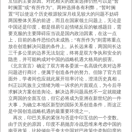
互信的主要原因。对此相关的政策选择仍然可以是“暂
时搁置”或“有所作为”。两种选择各有利弊，“暂时搁
置”可以使这个历史根源较深月歧见较大的问题不妨碍
两国整体关系的前进，而且在国家领土问题上，无论是
中国还是印度，都是很易引起情绪反应的敏感题目，需
要克服的主要障碍应当说是国内政治因素，在这一点
上，目前的条件恐怕仍未成熟；“有所作为”则需将重点
放在创造解决问题的条件上。从长远来看，两国间长达
三千多公里的边界无法划定，终将是双方争执和安全的
隐患，并可能构成对中国的战略机遇大格局的损害。
《北京宣言》确定了双方将各委派一名高级代表对边界
问题进行商讨，便属于创造条件的努力。但除了官方层
面外，学者间也应就此展开坦率讨论，澄清历史真相，
纠正以民族主义情绪为唯一诉求的片面观点，为今后寻
求解决方案创造舆论。解决边界问题虽然不一定就能建
立两国的全面互信，但它必将成为亚洲在新世纪的一件
大事，为确立本地区新型的国际关系创造条件，而这正
是中国创造战略机遇的最重要环境之一。
再次，印巴关系的紧张与否是中印互信的一个变数。
由于历史的原因，印度不易抛弃冷战思维来考虑中国的
南亚政策，比较倾向于夸大中国对巴政策中牵制印度的