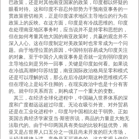
巴政策，还是对其他南亚国家的政策，印度都以怀疑的
眼看对待。这和印度不容忍外部势力干预南亚事务的一
贯政策密切相关，正是印度谋求地区主导地位的行为在
政策上的反映。在这方面，印度是有冷战思维的。印度
在处理南亚地区事务时，应当说并不是持零和思想的，
但在如何考量其他大国的南亚政策时，共赢的观念并不
深入人心。这在印度制定对美政策时也常常成为一个问
题。由于地理位置的原因，中国特别容易成为印度关注
的对象。至于中国介入南亚事务是否就一定削弱印度的
主导地位则是另外一回事，关键是印度如何看。如果说
在冷战高潮时印苏结盟，南亚国际政治格局呈零和模式
还是可以理解的话，那么在后冷战时期这种思维模式不
但在理论上是站不住脚的，在现实政治中也是十分有害
的。就中印关系而言，则构成了一个重大的变数。
其三，在经济全球化进程中，中国融入世界体系的深
度和广度都远远超过印度。无论在吸引外资、对外贸易
还是在工业化进程中，印度与中国相比处于弱势。正如
英国古典经济学家亚当·斯密所说，商品的力量是大炮无
法取代的。由于中印两国具有类似的比较利益优势，南
亚又是占世界人口五分之一强且尚未开发的巨大市场，
从经济规律上讲，竞争是不可避免的。这在客观上使印