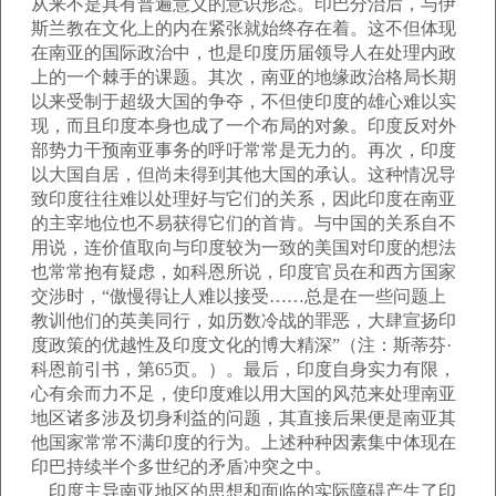
从来不是具有普遍意义的意识形态。印巴分治后，与伊
斯兰教在文化上的内在紧张就始终存在着。这不但体现
在南亚的国际政治中，也是印度历届领导人在处理内政
上的一个棘手的课题。其次，南亚的地缘政治格局长期
以来受制于超级大国的争夺，不但使印度的雄心难以实
现，而且印度本身也成了一个布局的对象。印度反对外
部势力干预南亚事务的呼吁常常是无力的。再次，印度
以大国自居，但尚未得到其他大国的承认。这种情况导
致印度往往难以处理好与它们的关系，因此印度在南亚
的主宰地位也不易获得它们的首肯。与中国的关系自不
用说，连价值取向与印度较为一致的美国对印度的想法
也常常抱有疑虑，如科恩所说，印度官员在和西方国家
交涉时，“傲慢得让人难以接受……总是在一些问题上
教训他们的英美同行，如历数冷战的罪恶，大肆宣扬印
度政策的优越性及印度文化的博大精深”（注：斯蒂芬·
科恩前引书，第65页。）。最后，印度自身实力有限，
心有余而力不足，使印度难以用大国的风范来处理南亚
地区诸多涉及切身利益的问题，其直接后果便是南亚其
他国家常常不满印度的行为。上述种种因素集中体现在
印巴持续半个多世纪的矛盾冲突之中。
印度主导南亚地区的思想和面临的实际障碍产生了印