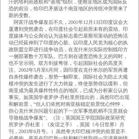
汗的塔利班政权和“基地”组织，使南亚地区成为国际反
恐的前沿，给印巴矛盾这个南亚地区的传统冲突带来了
新的变数。
阿富汗战争爆发后不久，2001年12月13日印度议会大
厦遭到突然袭击，在印度社会引起前所未有的震动。印
度媒体与公众舆论认为这标志着巴基斯坦策动的恐怖活
动已经延伸到了印度的心脏。以印度人民党为核心的执
政联盟立即进行战争动员，在克什米尔实际控制线印方
一侧部署数十万军队。巴方则在谴责恐怖主义的同时，
也不甘示弱。双方剑拔弩张，引起国际社会的高度关
注。2002年5月至6月间，因印度在克什米尔的军营再遭
自杀性爆炸袭击，形势一触即发。国际社会为防止大规
模冲突的发生进行了大力斡旋，终使形势得以缓和，但
南亚成为最具爆炸性特点的地区，已成为分析家公认的
事实。如英国学者罗伊·乔杜里所指出的，虽然印巴出现
和解前景，“但人们依然对南亚核稳定前景忧心忡忡，
担心克什米尔问题引起的下一次军事危机稍不注意就会
导致核战争爆发”。（注：英国国王学院国际政策研究
所罗伊·乔杜里：《友谊之手》，英国《今日世界》月
刊，2003年6月号。）虽然夸大印巴核冲突的前景是不
必要的，甚至在印巴新一轮和解已然取得一定进展的情