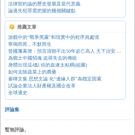
法律契約論的歷史發展及當代意義
論過失犯罪需把握的幾個關鍵點
推薦文章
游戲中的“戰爭黑霧”和現實中的程序員處境
寧鳴而死，不默而生
曾國藩幕僚：預言清朝不出50年必亡高人 天下治安 洞若觀火
為鄉土中國招魂 追尋失去的傳統
身體出現這4點 你的血液太粘稠(組圖)
如何去除蔬菜上的農藥
秦暉文集 思想文論 化“邊緣人群”為穩定因素
試論企業法人財產權及國企改革
全球通史
評論集
暫無評論。