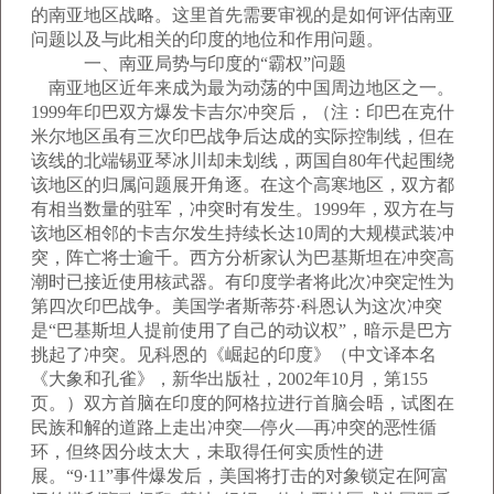
的南亚地区战略。这里首先需要审视的是如何评估南亚
问题以及与此相关的印度的地位和作用问题。
一、南亚局势与印度的“霸权”问题
南亚地区近年来成为最为动荡的中国周边地区之一。
1999年印巴双方爆发卡吉尔冲突后，（注：印巴在克什
米尔地区虽有三次印巴战争后达成的实际控制线，但在
该线的北端锡亚琴冰川却未划线，两国自80年代起围绕
该地区的归属问题展开角逐。在这个高寒地区，双方都
有相当数量的驻军，冲突时有发生。1999年，双方在与
该地区相邻的卡吉尔发生持续长达10周的大规模武装冲
突，阵亡将士逾千。西方分析家认为巴基斯坦在冲突高
潮时已接近使用核武器。有印度学者将此次冲突定性为
第四次印巴战争。美国学者斯蒂芬·科恩认为这次冲突
是“巴基斯坦人提前使用了自己的动议权”，暗示是巴方
挑起了冲突。见科恩的《崛起的印度》（中文译本名
《大象和孔雀》，新华出版社，2002年10月，第155
页。）双方首脑在印度的阿格拉进行首脑会晤，试图在
民族和解的道路上走出冲突—停火—再冲突的恶性循
环，但终因分歧太大，未取得任何实质性的进
展。“9·11”事件爆发后，美国将打击的对象锁定在阿富