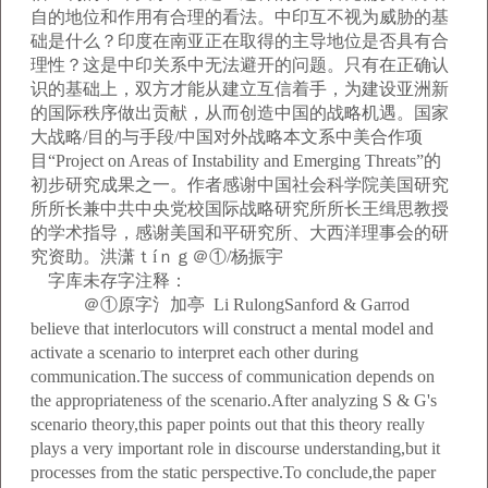
自的地位和作用有合理的看法。中印互不视为威胁的基
础是什么？印度在南亚正在取得的主导地位是否具有合
理性？这是中印关系中无法避开的问题。只有在正确认
识的基础上，双方才能从建立互信着手，为建设亚洲新
的国际秩序做出贡献，从而创造中国的战略机遇。国家
大战略/目的与手段/中国对外战略本文系中美合作项
目“Project on Areas of Instability and Emerging Threats”的
初步研究成果之一。作者感谢中国社会科学院美国研究
所所长兼中共中央党校国际战略研究所所长王缉思教授
的学术指导，感谢美国和平研究所、大西洋理事会的研
究资助。洪潇ｔíｎｇ＠①/杨振宇
字库未存字注释：
＠①原字氵加亭
Li RulongSanford & Garrod
believe that interlocutors will construct a mental model and
activate a scenario to interpret each other during
communication.The success of communication depends on
the appropriateness of the scenario.After analyzing S & G's
scenario theory,this paper points out that this theory really
plays a very important role in discourse understanding,but it
processes from the static perspective.To conclude,the paper