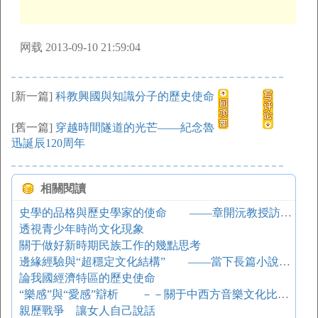
网载 2013-09-10 21:59:04
[新一篇]
科教興國與知識分子的歷史使命
[舊一篇]
穿越時間隧道的光芒——紀念魯
迅誕辰120周年
相關閱讀
史學的品格與歷史學家的使命 ——章開沅教授訪談錄
透視青少年時尚文化現象
關于做好新時期民族工作的幾點思考
邊緣經驗與“超穩定文化結構” ——當下長篇小說創作的兩種趨向
論我國經濟特區的歷史使命
“樂感”與“愛感”辯析 －－關于中西方音樂文化比較的思考
親歷戰爭 讓女人自己說話