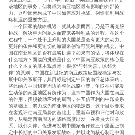
该地区的事务，似将成为南亚地区最有影响的外部势
力。这些因素构成了中国如何应对挑战、创造和利用战
略机遇的重要方面。
一个国家的战略机遇，就其本质而言，乃是不断克服
挑战、解决重大问题从而带来各种利益的过程。在这个
过程中，一个处于上升期的大国总是会有更大的动力、
更好的条件和更迫切的愿望来创造可资利用的机会。中
国在南亚地区是否有战略机遇？如果有的话，将体现在
什么地方？面临的挑战是什么？中国南亚政策的核心是
什么？本文的基本观点是：根据“与邻为善，以邻为
伴”的原则，中国在新世纪的南亚政策应围绕稳定与发
展中印关系展开，其目标是制定中国的南亚总体策略，
将此纳入中国稳定周边的整体战略框架，争取在可能发
生动荡的南亚地区有所作为，发挥中国作为大国在南亚
的作用，摆脱被动应对的局面，在互信互利的中印关系
的基础上，努力成为南亚地区的稳定器。这个目标要求
在客观评估南亚局势的基础上，重新审视和评估对印政
策，从稳定西南周边的战略高度出发，在发展大国关
系、以邻为伴、促进与发展中国家合作这三个层面上制
定中长期的中印关系发展战略，并以此为核心制定中国