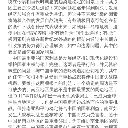
境在今后相当长时期总的趋势是稳定的因素上升，其原
因主要是冷战后遗留下来的问题在逐步得到解决，发展
经济加强合作有望成为共识。但这并不表示消极的因素
将随着合作的发展自然消失，有些消极因素可能会在新
的条件下以各种形式表现出来，如朝鲜半岛核危机，迫
使中国在“韬光养晦”和“有所作为”间作出选择；有些消
极因素则有望在新世纪对外战略的框架内通过中长期方
针政策的努力得到合理解决，如中印边界问题。其中的
要害是如何看国家利益。
中国最重要的国家利益是发展经济推进现代化建设和
维护国家主权与领土完整。这两者是平行的，并无孰轻
孰重的问题，与中国争取的战略机遇期密切相关，其中
的任何一项根本利益受到严重挑战都将使中国丧失战略
机遇。要维护这两项根本的利益，一个稳定的周边是不
可缺少的。南亚地区虽然不是中国最重要的周边地区，
但“9·11”事件以后印巴一再出现紧张局面，已成为全球
性热点地区之一，也是中国稳定周边战略面临的重要挑
战。保持南亚和平与稳定符合中国的国家利益；南亚如
发生大规模动乱甚至核冲突，中国将成为受害者。鉴于
中国是南亚地区的最重要邻国，为了维护南亚地区的稳
定与和平，中国应该更积极参与南亚地区事务，发挥更