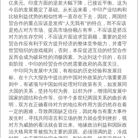
亿美元。印度方面的逆差大幅下降，已接近平衡。这为
今后的发展奠定了基础。从长远来看，中印产业结构和
比较利益优势的相似性将一直存在下去，因此，两国经
贸合作的重点应该是发挥“人无我有”的特点，而不应该
是抢占对方市场、提高市场份额占有率，不应该是挤压
对方的生存空间，不应该片面追求贸易额，重要的是经
贸合作应有利于双方提升经济的整体竞争能力，并遵守
世贸组织的游戏规则，否则，本应促进互信的经贸合作
反而会成为破坏性的消极因素。为达到这个目的，在目
前阶段，中印的经贸合作仍然需要政府的高度关注。
中印同为发展中大国，有相似的历史经验和发展目
标。在十六大报告中提出的中国对外政策的六项重要原
则中，有诸项与中国如何处理对印政策有关，如发展同
大国的关系，坚持与邻为善、以邻为伴，增强同发展中
国家的团结和合作等。但半个多世纪两国关系的曲折表
明，双方在正确看待对方的地位和作用方面仍然存在着
一定的困难，导致两国缺乏信任，因此每当有重大事件
发生时，寻找共同语言和立场的努力就会受到挫折，视
对方为威胁的看法就会冒出来。地缘政治利益和国际政
治大格局常常被指为主要的原因。必须强调的是，冷战