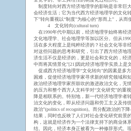
制度转向对西方经济地理学的影响是非常巨大
会经济生活；它为当代西方经济地理学的文化转
下”转向重视以“制度”为核心的“形而上”，从
4 文化转向(cultural turn)
在1990年代中期以前，经济地理学始终将经
文化地理学、社会地理学等加以区分。但从19
活在多大程度上是纯粹经济的？社会文化等非
对这些问题的思考和研究，引出了西方经济地理
济生活不仅是经济的，更是社会和文化的，经
中而将其情景化”[21]因此经济地理学实质上是文化的经济地理学
促成西方经济地理学“文化转向”的因素是多方面
困难，促使经济地理学家寻求新的研究领域和
政治经济地理学家所鼓吹的激进政治文化，无
的压力和整个西方人文科学对“文化研究”的重视
降是相联系的。特别地，新一代经济地理学者
治文化的变化，即从经济问题和劳工主义及传统的保守主义
政治”(politics of recognition)。而分配政
结果，同时也反映了人们对社会变化研究前景的新希望
构，这就是经济作为一个法律支持下的商业体
结。因此，经济本身正被看为一种修辞形式。