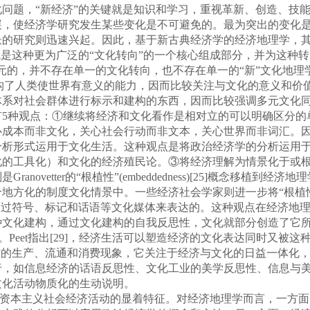
，“新经济”的关键就是知识和学习，重视革新、创造、技能培养（特别
展，使经济学研究发生某些变化是不可避免的。最为突出的变化
长的研究则迅速兴起。因此，基于新古典经济学的经济地理学，
是这种更为广泛的“文化转向”的一个核心组成部分，并为这种转
元的，并不存在单一的文化转向，也不存在单一的“新”文化地理
acet)，它建构了人类使世界有意义的能力，因而比较关注与文化的意
对社会群体进行标示和建构的东西，因而比较强调多元文化同经济行
有5种观点：①继续将经济和文化看作是相对立的可以明确区分的
成本而非文化，关心社会行动而非文本，关心世界而非词汇。因
分析形式运用于文化生活。这种观点是将政治经济学的分析运用于
化的工具化）和文化的经济殖民论。③将经济理解为情景化于或
ovetter的“根植性”(embeddedness)[25]概念移植
地方化的制度文化情景中。一些经济社会学家则进一步将“根植
作是通过符号、标记和话语等文化媒体来表达的。这种观点在经济
文化建构，通过文化建构的自我反思性，文化就部分创造了它所表达
实。Peet指出[29]，经济生活可以塑造经济的文化表达同时又
”的生产、流通和消费现象，它关注于经济与文化的日益一体化
行，如信息经济的话语反思性、文化工业的美学反思性、信息与
文化活动物质化的生动说明。
代资本主义社会经济活动的显着特征。对经济地理学而言，一方