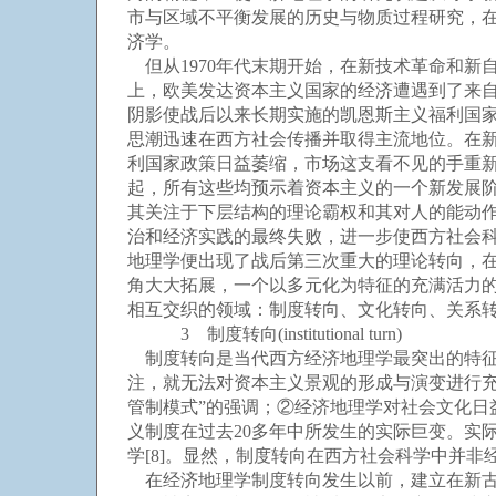
市与区域不平衡发展的历史与物质过程研究，
济学。
但从1970年代末期开始，在新技术革命和新
上，欧美发达资本主义国家的经济遭遇到了来自
阴影使战后以来长期实施的凯恩斯主义福利国
思潮迅速在西方社会传播并取得主流地位。在
利国家政策日益萎缩，市场这支看不见的手重
起，所有这些均预示着资本主义的一个新发展阶段的
其关注于下层结构的理论霸权和其对人的能动
治和经济实践的最终失败，进一步使西方社会科学
地理学便出现了战后第三次重大的理论转向，在
角大大拓展，一个以多元化为特征的充满活力的
相互交织的领域：制度转向、文化转向、关系
3 制度转向(institutional turn)
制度转向是当代西方经济地理学最突出的特征
注，就无法对资本主义景观的形成与演变进行充分的理解。
管制模式”的强调；②经济地理学对社会文化日
义制度在过去20多年中所发生的实际巨变。实
学[8]。显然，制度转向在西方社会科学中并
在经济地理学制度转向发生以前，建立在新古