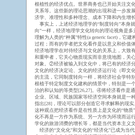
根植性的经济优点。世界商务也已开始关注文化问题
关系等。这些新的理论思潮的出现和进一步发
济学、准理性和多种理念、成本下降和内生增
事实上，上述经济地理学的“制度转向”本身就
向”一样，经济地理学文化转向的理论视角是多
理解为人类的“种属”特性(a generic f
过程；而有的学者把文化看作是以意义和价值体系
经济地理学在对待经济与文化的关系上，大致
和重申者，它关心物质现实而非意境地图，关心
对象。②经济被输入到文化中，将已有的经济
文化的经济决定论、文化的经济运行论（即文
的主流，它同制度转向一样，将经济社会学特别是Gran
根植于特定制度文化建构的情景中，特别是一个
治的和认知的等类型[26,27]。④将经济看
企业、区域、民族国家等经济空间本身就是一种
指出[28]，理论可以部分创造它寻求解释的现
这种观点把经济看作是在性质上是文化的“物质
化不再是一方作为系统、另一方作为环境而运
学化的旅游消费的增长等，都是当代资本主义
经济的“文化化”和文化的“经济化”已成为当