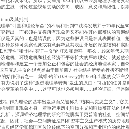
样化和复杂化。所以，要厘清1980年代以来经济地理学理论变
动的主线，讨论这些视角变动的方向、成因、意义和局限性，以
urn)及其批判
学“计量和理论革命”的不满和批判中获得发展并于70年代至8
得出，而必须在支撑所有现象但又不能在其内部辨认的普遍结构中去
不仅是天真的，也是错误的，因为这些假设只是在其表面价值上
多种多样可观察现象或有意解释及其表面矛盾的深层结构和实际结
具理性”和“科学实证主义”的狂欢和崇拜，那么，1960年代
义经济危机、环境危机和社会经济不平等扩大的严峻现实，就必然会
的地理学和建立一个更加公正和包容的社会的经济地理学家，自
，采取马克思主义的观点是由于目前西方社会结构所受的挫折不断
始作佣者之一，戴维·哈维(D.Harvey)由1969年出版的实证
有力说明了这种“激进地理学转向”发生的原由：“我们的任务是
社会变革的任务中……这里可以也必须利用……经验证据。但是
程”作为理论的基本出发点而又被称为“结构马克思主义”，它
的机制而非现象本身，着重运用历史唯物主义和唯物辨证法的观
入剖析，强调经济地理学的研究不能脱离于更普遍的社会—空间
配。因此，社会—空间辨证法[5]和资本主义生产模式的历史地理
新古典经济学和德国区位论传统下的空间分布和产业区位的统计