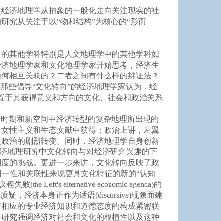
经济地理学从抽象的一般化走向关注现实的社
究从关注于以“物和结构”为核心的“形而
中的其他学科特别是人文地理学中的其他学科如
经济地理学家和文化地理学家开始思考，经济生
如何相互关联的？二者之间有什么样的辨证法？
那些倡导“文化转向”的经济地理学家认为，经
置于其获得意义和方向的文化、社会和政治关系
义新时期和新空间中经济转型的复杂地理所出现的
、女性主义和生态文献中获得；政治上讲，左翼
议政治的剧烈转变。同时，经济地理学自身创新
，经济地理研究中文化转向与对经济研究兴趣的下
制度的挑战。更进一步来讲，文化转向反映了政
)，转向就同一性和关联性来说更具文化特征的新的“认知
t's alternative economic agenda)的
经济本身正作为话语(discursive)现象而建
与相应的专业经济知识和道德态度的构成紧密联
多研究强调经济对社会和文化的根植性以及这种