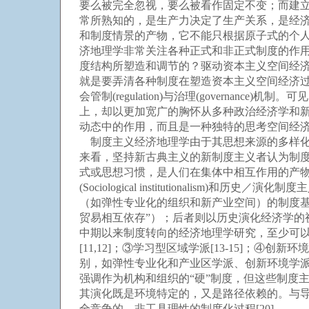
要么被完全忽视，要么被看作固定不变；而建
常所熟知的，是生产力决定了生产关系，是经
和制度情景的产物，它不能只根据原子式的个
济地理学非常关注各种正式和非正式制度的作用
度结构所塑造和调节的？驱动资本主义空间经
就是要弄清各种制度在塑造资本主义空间经济过
会管制(regulation)与治理(govern
上，却以更加宽广的胸怀从多种政治经济学和
动态中的作用，而且是一种独特的思考空间经
制度主义经济地理学由于其思想来源的多样化
来看，坚持新古典主义的新制度主义者认为制度
式或思想习惯，是人们在集体中相互作用的产物。而从制度分
(Sociological institutionalism)和历史
（如弹性专业化的组织和新产业空间）的制度
贸易相互依存”）；后者则以历史演化经济学的视
中期以来制度转向的经济地理学研究，至少可以
[11,12]；③学习型区域学派[13-15]；④创
别，如弹性专业化和产业区学派、创新环境学派
强调作为机构和组织的“硬”制度，但这些制度
其演化既是环境特定的，又是路径依赖的。与
全竞争的、非工具理性的制度化过程[20]。