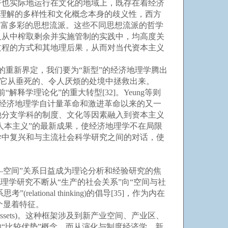
济也实际地运行在文化的地域上，既存在着经济
系理解的多样性和文化概念本身的歧义性，西方
丰富多彩的思想流派。这些不同思想流派的哲学
及从中榨取剩余并实施管制的实践中，均高度关
过程的方式和其地理后果，从而对当代资本主义
济”的重新界定，我们要为“新型”的经济地理学腾出
，把它从垂死的、令人厌烦的处境中拯救出来。
解释学理论化”的重大转型[32]。Yeung等则
转向”是西方经济地理学自计量革命和激进革命以来的又一
他分支学科的制度、文化等因素融入到资本主义
人本主义”的最新成果，使经济地理学不在局限
学中复兴和与主流社会科学研究之间的对话，使
—空间”关系日益成为理论分析和经验研究的焦
济地理学研究不断从“生产的社会关系”向“空间与社
tional thinking)的倡导[35]，作为内在
一个显着特征。
lassets)。这种框架涉及到新产业空间、产业区、
“比较优势”概念，而从演化与制度经济学、新