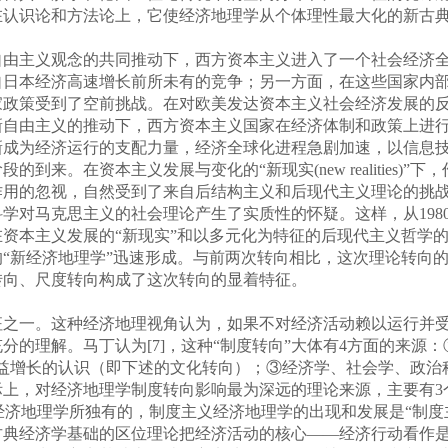
在认识论和方法论上，它使经济地理学从个体理性最大化的新古
自由主义观念的共同推动下，西方资本主义进入了一个社会经济
日本经济高速增长前所未有的竞争；另一方面，在这些国家内部，
家政策受到了空前挑战。在对欧美发达资本主义社会经济发展的
新自由主义的推动下，西方资本主义国家在经济体制和政策上进
新成为经济运行的支配力量，经济全球化进程急剧加速，以信息
到来。在资本主义发展与变化的“新现实(new realities)
作用的忽视，自然受到了来自后结构主义和后现代主义理论的挑
对马克思主义的社会理论产生了实质性的怀疑。这样，从1980
资本主义发展的“新现实”和以多元化为特征的后现代主义哲学
“新经济地理学”迅速形成。与前两次转向相比，这次理论转向
转向、尺度转向构成了这次转向的显着特征。
之一。这种经济地理视角认为，如果不对经济活动赖以运行并受
马丁认为[7]，这种“制度转向”大体有4方面的来源：①法国管制学派(Fr
益增长的认识（即下述的文化转向）；③经济学、社会学、政治科
际上，对经济地理学制度转向影响最为深远的理论来源，主要有
非经济地理学所独有的，制度主义经济地理学的出现和发展是“制
典经济学基础的区位理论把经济活动的核心——经济行动看作是