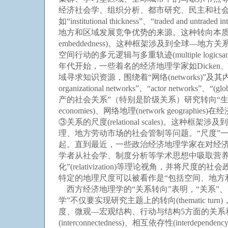
经济社会学、组织分析、都市研究、民主和社会
如“institutional thickness”、“traded and untra
地方和区域发展竞争优势的来源。这种转向本质上是
embeddedness)。这种框架涉及到全球—地方关系、组
空间行动的多元逻辑与多重轨迹(multiple log
年代开始，一些着名的经济地理学家如Dicken
域寻求知识资源，围绕着“网络(networks)”及其
organizational networks”、“actor networ
产的社会关系”（特别是阶级关系）研究转向“生产的社会组
economies)、网络地理(network geo
③关系的尺度(relational scales)。这种
理、地方劳动市场的社会管制等问题。“尺度”一
起。直到最近，一些政治经济地理学家在对经济地理学制
学者从社会学、制度分析等学术思想中吸取营养，提出
化”(relativization)等理论视角，并
特定的地理尺度可以被看作是“包括空间、地方
西方经济地理学的“关系转向”表明，“关系”、“
学”不仅要实现研究主题上的转向(thematic tu
度、微观—宏观结构、行动与结构5方面的关系和这些关系所具有
(interconnectedness)、相互依存性(interdep