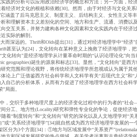
化实践的分析可以应用政治经济学的概念和方法；另一方面，经
着经济对文化的根植和依赖[30]。然而，由于对经济与文化关
，它涵盖了后马克思主义、制度主义、后结构主义、女性主义等
分析和理解资本主义差别化的空间、地方和生产、流通、消费以
双向交互关系，并努力建构各种文化因素和文化实践内在于经济
接近实际的解剖。
远的。Thrift和Olds提出[31]，通过对经济地理学中“经
rift甚至认为[24]，文化转向在某种意义上挽救了经济地理学
“文化转向”是经济地理学从计量革命时期的“认识论理论化”向当前“
nomic geographies)诞生的源泉和标志[33]。显然，“文化
的研究范围和理论视野，将传统经济地理学所忽视或认为属于其
体论上广泛借鉴西方社会科学和人文科学有关“后现代主义”和“
纳入自己的分析体系，从而有力促进了经济地理学在西方社会科
荣”局面。
程中，交织于多种地理尺度上的经济变化过程中的行为者的“社会
空间分工、地方性(Locality)研究和弹性专业化的争论，促使经
“制度转向”和“文化转向”研究的深化以及人文地理学对“关系思考”(rela
系转向”或“关系经济地理学”[34]就自然成为西方经济地理学发展的
为3个方面[34]：①地方与区域发展中“关系资产”(relationa
地方和区域发展研究的热点领域。有关学者远离新古典经济学的