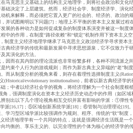
立在马克思主义基础上的结构主义地理学，则将社会政治和文化
济基础决定了上层建筑。然而，经济社会学、制度经济学、演化
人动机来解释，而必须把它置入更广的社会的、经济的、政治的
，并试图阐明以下问题[7]：地理上不平衡的资本主义发展过程
济发展的各种动力是如何促成复杂的制度体系演变并被这一制度
程中的作用，在制度“路径依赖”和“锁定”机制作用下资本主义
ance)机制。可见，制度主义经济地理学继承了马克思主义政治经济学寻
新古典经济学的传统和最新发展中寻求思想源泉，它不仅致力于
济及其演化的方法。
，因而在其内部的理论流派也非常纷繁多样，各种不同流派之间
是约束个人行为的游戏规则；而作为新古典主义异端的“老”制
析的视角来看，则存在着理性选择制度主义(Rational choice i
／演化制度主义(Historical/evolutionary institutionalis
基础；中者以经济社会学的视角，将经济理解为一个社会制度根植
角，强调制度演化在资本主义经济历史动态中的作用（如区域和地
辨别出以下几个理论视角相互交织并富有影响的学派：①弹性专业化
新环境学派[16,17]；⑤区域创新系统学派[18]；⑥管制与治理理论
、学习型区域学派比较强调作为规则、程序、传统的“软”制度
主义经济地理学有一个共同的特点，这就是强调经济生活既是一
导向均衡的、享乐主义的、以完全理性的个体为核心的经济学的