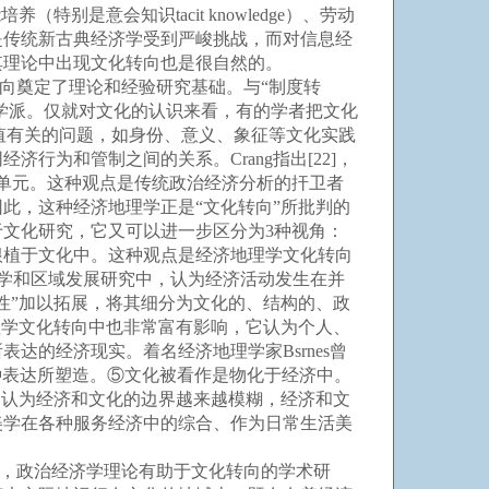
是意会知识tacit knowledge）、劳动
是传统新古典经济学受到严峻挑战，而对信息经
其理论中出现文化转向也是很自然的。
向奠定了理论和经验研究基础。与“制度转
学派。仅就对文化的认识来看，有的学者把文化
义和价值有关的问题，如身份、意义、象征等文化实践
为和管制之间的关系。Crang指出[22]，
单元。这种观点是传统政治经济分析的扞卫者
此，这种经济地理学正是“文化转向”所批判的
文化研究，它又可以进一步区分为3种视角：
根植于文化中。这种观点是经济地理学文化转向
到经济地理学和区域发展研究中，认为经济活动发生在并
性”加以拓展，将其细分为文化的、结构的、政
地理学文化转向中也非常富有影响，它认为个人、
的经济现实。着名经济地理学家Bsrnes曾
被这种表达所塑造。⑤文化被看作是物化于经济中。
，认为经济和文化的边界越来越模糊，经济和文
美学在各种服务经济中的综合、作为日常生活美
面，政治经济学理论有助于文化转向的学术研