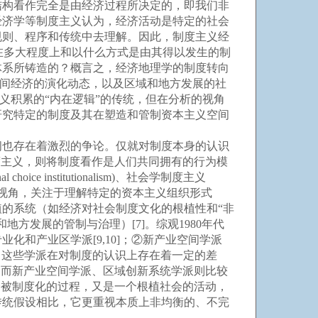
结构看作完全是由经济过程所决定的，即我们非
经济学等制度主义认为，经济活动是特定的社会
规则、程序和传统中去理解。因此，制度主义经
在多大程度上和以什么方式是由其得以发生的制
体系所铸造的？概言之，经济地理学的制度转向
空间经济的演化动态，以及区域和地方发展的社
求资本主义积累的“内在逻辑”的传统，但在分析的视角
研究特定的制度及其在塑造和管制资本主义空间
也存在着激烈的争论。仅就对制度本身的认识
度主义，则将制度看作是人们共同拥有的行为模
nstitutionalism)、社会学制度主义
m)，前者以新古典经济学的视角，关注于理解特定的资本主义组织形式
的系统（如经济对社会制度文化的根植性和“非
方发展的管制与治理）[7]。综观1980年代
和产业区学派[9,10]；②新产业空间学派
[19]。这些学派在对制度的认识上存在着一定的差
，而新产业空间学派、区域创新系统学派则比较
个被制度化的过程，又是一个根植社会的活动，
传统假设相比，它更重视本质上非均衡的、不完