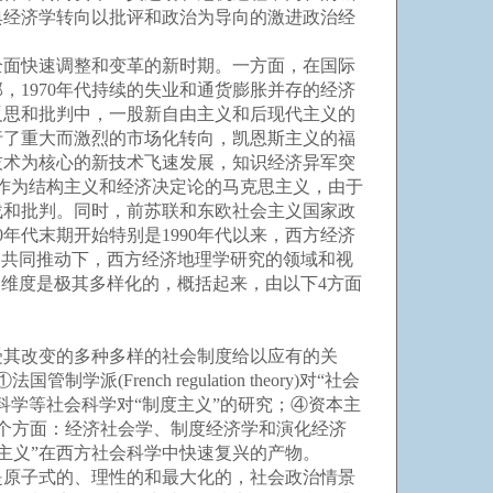
典经济学转向以批评和政治为导向的激进政治经
全面快速调整和变革的新时期。一方面，在国际
1970年代持续的失业和通货膨胀并存的经济
反思和批判中，一股新自由主义和后现代主义的
行了重大而激烈的市场化转向，凯恩斯主义的福
技术为核心的新技术飞速发展，知识经济异军突
”下，作为结构主义和经济决定论的马克思主义，由于
战和批判。同时，前苏联和东欧社会主义国家政
年代末期开始特别是1990年代以来，西方经济
的共同推动下，西方经济地理学研究的领域和视
的维度是极其多样化的，概括起来，由以下4方面
其改变的多种多样的社会制度给以应有的关
ench regulation theory)对“社会
学等社会科学对“制度主义”的研究；④资本主
3个方面：经济社会学、制度经济学和演化经济
度主义”在西方社会科学中快速复兴的产物。
原子式的、理性的和最大化的，社会政治情景