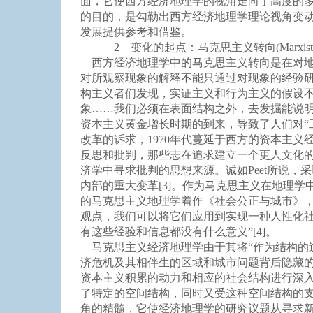
面，它使西方经济地理学的视角走向了高度的多
的目的，是勾勒出西方经济地理学理论视角变
发展提供参考和借鉴。
2 变化的起点：马克思主义转向(Marxist t
西方经济地理学中的马克思主义转向是在对地理
对所观察现象的解释不能只通过对现象的经验研究
构主义者们发现，实证主义和行为主义的假设
象……我们必须在表面结构之外，去发掘能说明
资本主义黄金增长时期的到来，导致了人们对“工
改革的诉求，1970年代蔓延于西方的资本主
反思和批判，那些志在追求建立一个更人文化
济学中寻求批判的思想来源。诚如Peet所说
内部的重大变革[3]。作为马克思主义在地理学中的
的马克思主义地理学着作《社会公正与城市》，
观点，我们可以将它们应用到实现一种人性化
有这些经验和信息都没有什么意义”[4]。
马克思主义经济地理学由于其将“作为结构的过
济危机及其相伴生的区域和城市问题背后隐藏
资本主义积累的动力和相应的社会结构进行深
了特定的空间结构，同时又受这种空间结构的支
角的精髓，它使经济地理学的研究议题从寻求