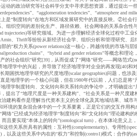
运动的政治研究等社会科学分支中寻求思想资源，通过提出一些
ded interdependencies”、“agglomeration tendencies”、“atmosphe
“制度转向”在地方和区域发展研究中的直接反映。②社会行为者、企
织空间的差别化生产、路径依赖、社会网络的关系杂合性与片段化(relational 
icsand trajectories)等研究领域。为进一步理解经济全球化
、Amin、Thrift等纷纷从新经济社会学、组织分析和管理研
内部的“权力关系(power relations)这一核心，跨越传统的市场
ks”、“(global)production chains”、“hybrid and gender r
织”研究[39]，从而促成了“网络”研究——网络范式(networkpa
graphies)在经济地理学中的兴起，并导致了经济地理学对企业的再发现[
框架涉及到长期困扰地理学研究的尺度地理(scalar geographies
直是地理学的一个核心问题，但在1980年代以前，人们总是将
度转向、文化转向和关系转向的争论中，才明确提出“尺度的地理学”(ge
了“地理尺度是一种关系建构”、“社会关系是一种尺度建构”、“尺度
将尺度的社会政治建构看作是理解当代资本主义的全球化及其地域结果、城市
和环境的复杂混合体中的一个关系要素，正是它们的交互作用构成了
网络”已经成为经济地理学“制度转向”和“文化转向”理论建构的核心
rn)，而且要实现“本体上的转向”(ontological turn)，在
的属性：互补性(complementarity)、专用性(specificity
endency)，以及这些关系中内在的“权力”和控制(contro1)模式：合作的(associ