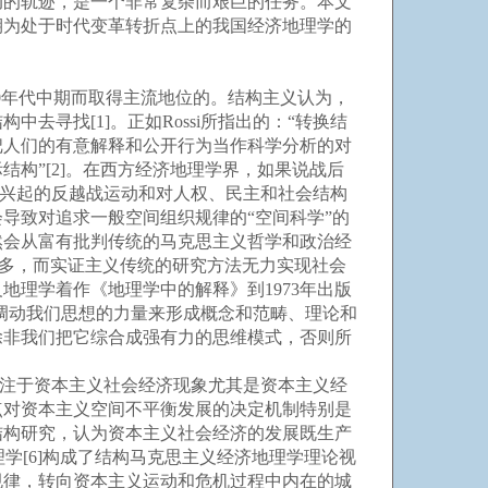
动的轨迹，是一个非常复杂而艰巨的任务。本文
期为处于时代变革转折点上的我国经济地理学的
0年代中期而取得主流地位的。结构主义认为，
寻找[1]。正如Rossi所指出的：“转换结
把人们的有意解释和公开行为当作科学分析的对
构”[2]。在西方经济地理学界，如果说战后
末期兴起的反越战运动和对人权、民主和社会结构
导致对追求一般空间组织规律的“空间科学”的
然会从富有批判传统的马克思主义哲学和政治经
增多，而实证主义传统的研究方法无力实现社会
主义地理学着作《地理学中的解释》到1973年出版
调动我们思想的力量来形成概念和范畴、理论和
除非我们把它综合成强有力的思维模式，否则所
关注于资本主义社会经济现象尤其是资本主义经
点对资本主义空间不平衡发展的决定机制特别是
结构研究，认为资本主义社会经济的发展既生产
学[6]构成了结构马克思主义经济地理学理论视
规律，转向资本主义运动和危机过程中内在的城