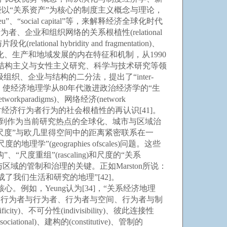
以“关系资产”为核心的制度主义概念与理论，
re and milieu”、“social capital”等，来解释经济全球化时代
业和组织网络的关系根植性(relational
hybridity and fragmentation)、
过程中工业化、生产和地域发展的内在特征和机制，从1990
究、后结构主义与女性主义研究、科学与技术研究等领
与层级组织、企业与结构的二分法，提出了“inter-
elations”等概念和理论，使经济地理学从80年代激进政治经济学的“生
radigms)、网络经济(network
40]和对经济行为者行为的社会根植性的再认识[41]。
)问题，也涉及到作为当前研究热点的全球化、城市与区域治
“尺度”与欧几里得空间中的距离紧密联系在一
ographies ofscales)问题。这些
重组”(rascaling)和尺度的“关系
与区域的管制和治理的关键。正如Marston所说：
我们生活和研究的地理”[42]。
。例如，Yeung认为[34]，“关系经济地理
本体论意义上，行为者与行为者、行为者与空间、行为者与制
)、不可分性(indivisibility)、彼此连接性
ational)、建构的(constitutive)、管制的