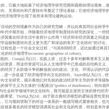
的，它极大地拓展了经济地理学研究范围和观察的理论视角，使
向、关系转向和尺度转向等奠定了理论基础；它使经济地理学的研
而使经济地理学出现了前所未有理论建构运动。
济活动的空间现象作为自己的研究范畴，并以此将其同社会科学
90年代中期开始，伴随着经济地理学制度转向研究的深化，一些
经济因素在经济生活中发挥什么作用？经济和非经济因素之间是
学远较制度转向意义更为宽广和深远的有关“文化转向”的讨论。
济过程也是一个社会文化过程，“与其削弱经济，还比如通过将其
(economic geographise of culture)。
的。Crang认为[22]，实践上讲，过去十多年对解释资本主
知识资源，而这些资源可以从人文地理学中已形成的后结构主义
情的经历了从阶级斗争的解放政治向政治、文化、环境认识的代
，进一步促成了经济地理学向文化的转向。Sayer则认为[23]
转向文化研究，揭示着他们对先前的政治经济学主导的学术等级
为主体的“分配政治”(politics of distribution
治的下降与社会科学领域中的文化转向，既可能是左派所主张的替代经济议程失败(the Lef
。Thrift认为[24]，由于新古典经济模型的逻辑连贯性受到质疑，
系，它与规则管制下的对这一体系的一般描写模式紧密相关，也
现在很多着名的经济模型强调其社会和文化的性质，特别是有许