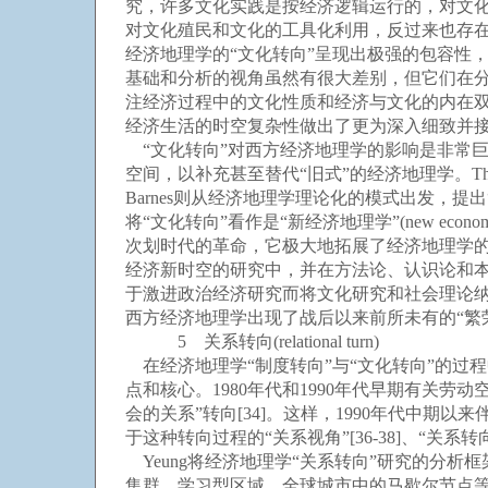
究，许多文化实践是按经济逻辑运行的，对文
对文化殖民和文化的工具化利用，反过来也存在
经济地理学的“文化转向”呈现出极强的包容性
基础和分析的视角虽然有很大差别，但它们在
注经济过程中的文化性质和经济与文化的内在
经济生活的时空复杂性做出了更为深入细致并
“文化转向”对西方经济地理学的影响是非常巨大而深
空间，以补充甚至替代“旧式”的经济地理学。Th
Barnes则从经济地理学理论化的模式出发，提出
将“文化转向”看作是“新经济地理学”(new eco
次划时代的革命，它极大地拓展了经济地理学
经济新时空的研究中，并在方法论、认识论和本
于激进政治经济研究而将文化研究和社会理论
西方经济地理学出现了战后以来前所未有的“繁
5 关系转向(relational turn)
在经济地理学“制度转向”与“文化转向”的过
点和核心。1980年代和1990年代早期有关劳动
会的关系”转向[34]。这样，1990年代中期以来伴随着
于这种转向过程的“关系视角”[36-38]、“关
Yeung将经济地理学“关系转向”研究的分析框架区分
集群、学习型区域、全球城市中的马歇尔节点等