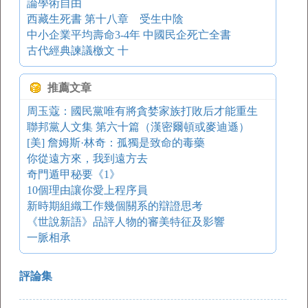
論學術自由
西藏生死書 第十八章 受生中陰
中小企業平均壽命3-4年 中國民企死亡全書
古代經典諫議檄文 十
推薦文章
周玉蔻：國民黨唯有將貪婪家族打敗后才能重生
聯邦黨人文集 第六十篇（漢密爾頓或麥迪遜）
[美] 詹姆斯·林奇：孤獨是致命的毒藥
你從遠方來，我到遠方去
奇門遁甲秘要《1》
10個理由讓你愛上程序員
新時期組織工作幾個關系的辯證思考
《世說新語》品評人物的審美特征及影響
一脈相承
評論集