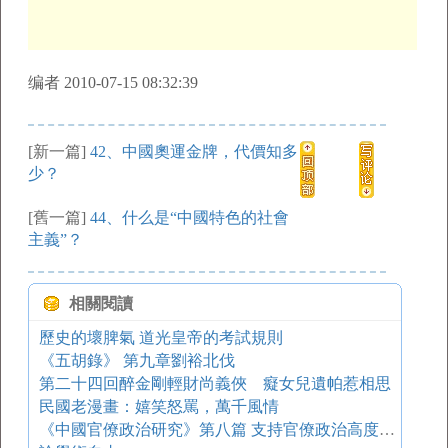
编者 2010-07-15 08:32:39
[新一篇]
42、中國奧運金牌，代價知多
少？
[舊一篇]
44、什么是“中國特色的社會
主義”？
相關閱讀
歷史的壞脾氣 道光皇帝的考試規則
《五胡錄》 第九章劉裕北伐
第二十四回醉金剛輕財尚義俠 癡女兒遺帕惹相思
民國老漫畫：嬉笑怒罵，萬千風情
《中國官僚政治研究》第八篇 支持官僚政治高度發展的第一大杠桿——兩稅制