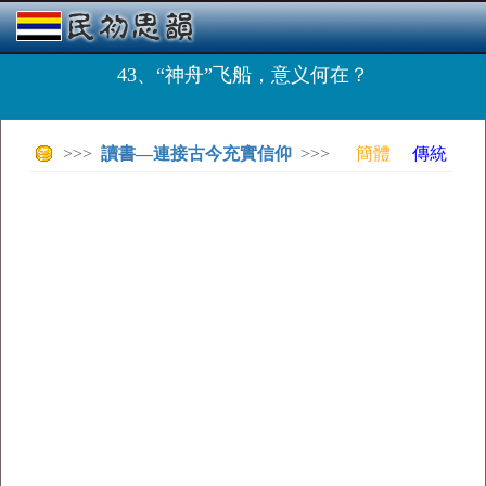
43、“神舟”飞船，意义何在？
>>>
讀書—連接古今充實信仰
>>>
簡體
傳統