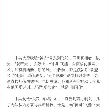
中共大肆吹嘘“神舟”号系列飞船，不明真相者，以
为“成就巨大”。实际上，“神舟”飞船，全面模仿俄国技
术，所有着陆舱、轨道舱、回收舱，都是俄罗斯“联盟
号”的翻版，毫无创新。宇航服和生命支持系统等，更
是直接从俄国购得。包括总设计师和所有宇航员，全都
在俄国受过训。所谓“现代化”，就是“俄国化”。
中共制造“六四”屠城以来，一直受到西方制裁，几
乎无法从西方获得高精科技。于是，当“神舟”飞船上天