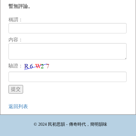
暫無評論。
稱謂：
内容：
驗證：
返回列表
© 2024 民初思韻 - 傳奇時代，簡明韻味