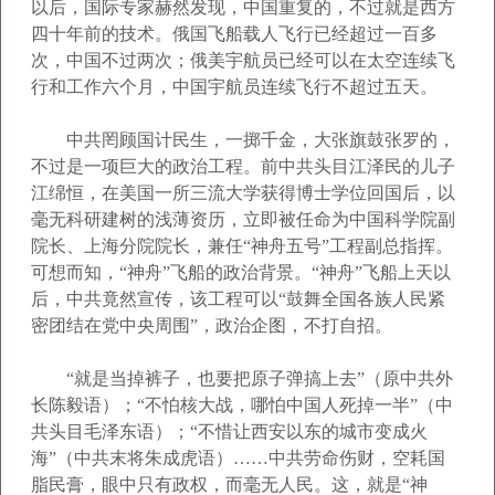
以后，国际专家赫然发现，中国重复的，不过就是西方
四十年前的技术。俄国飞船载人飞行已经超过一百多
次，中国不过两次；俄美宇航员已经可以在太空连续飞
行和工作六个月，中国宇航员连续飞行不超过五天。
中共罔顾国计民生，一掷千金，大张旗鼓张罗的，
不过是一项巨大的政治工程。前中共头目江泽民的儿子
江绵恒，在美国一所三流大学获得博士学位回国后，以
毫无科研建树的浅薄资历，立即被任命为中国科学院副
院长、上海分院院长，兼任“神舟五号”工程副总指挥。
可想而知，“神舟”飞船的政治背景。“神舟”飞船上天以
后，中共竟然宣传，该工程可以“鼓舞全国各族人民紧
密团结在党中央周围”，政治企图，不打自招。
“就是当掉裤子，也要把原子弹搞上去”（原中共外
长陈毅语）；“不怕核大战，哪怕中国人死掉一半”（中
共头目毛泽东语）；“不惜让西安以东的城市变成火
海”（中共末将朱成虎语）……中共劳命伤财，空耗国
脂民膏，眼中只有政权，而毫无人民。这，就是“神