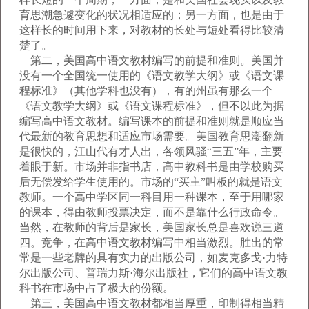
育思潮急遽变化的状况相适应的；另一方面，也是由于
这样长的时间用下来，对教材的长处与短处看得比较清
楚了。
第二，美国高中语文教材编写的前提和准则。美国并
没有一个全国统一使用的《语文教学大纲》或《语文课
程标准》（其他学科也没有），有的州虽有那么一个
《语文教学大纲》或《语文课程标准》，但不以此为据
编写高中语文教材。编写课本的前提和准则就是顺应当
代最新的教育思想和适应市场需要。美国教育思潮翻新
是很快的，江山代有才人出，各领风骚“三五”年，主要
着眼于新。市场并非指书店，高中教科书是由学校购买
后无偿发给学生使用的。市场的“买主”叫板的就是语文
教师。一个高中学区同一科目用一种课本，至于用哪家
的课本，得由教师投票决定，而不是靠什么行政命令。
当然，在教师的背后是家长，美国家长总是喜欢说三道
四。竞争，在高中语文教材编写中相当激烈。胜出的常
常是一些老牌的具有实力的出版公司，如麦克多戈·力特
尔出版公司、普瑞力斯·海尔出版社，它们的高中语文教
科书在市场中占了极大的份额。
第三，美国高中语文教材都相当厚重，印制得相当精