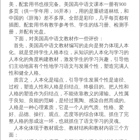
美，配套用书也很完备。美国高中语文课本一册有900
多页（供一学年用，16开本），用的是重磅道林纸，和
中国的《辞海》差不多厚。全部是彩印，几乎每页都有
插图。配套用书有教学参考书、学生的练习册、检测手
册，并配有光盘。
下面，对美国高中语文教材作一些评价：
首先，美国高中语文教材编写的走向是努力体现人本
化。就是坚持学生人格本位，从知识的人本化与学习的
人本化的角度构建教材，激发学生的学习兴趣，引导他
们主动地富有个性地学习语文与发展个性，塑造完满人
性和健全人格。
质言之，人本化是端点，引导学生发展个性是途径、
过程，塑造人性和人格是归结点、终极目的。把人性和
人格的塑造作为归结点，不能依靠教义的灌输。人性属
于良知、良能的范畴，是经过熏陶、感染自然而成的。
人格是一种心理素质，它是一个人的气质、性格、爱
好、品德、操行、观点、态度等的综合体现。抓住了完
整人格的形成这一环，也就抓住了语文学习的灵魂。
人本化体现于教材观念、教材结构和教材内容三个方
面：