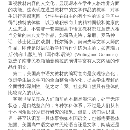
重视教材内容的人文化，显现课本在学生人格培养方面
的功能。这表现在通过教材中的文学作品的教学，对学
生进行美感熏陶，让学生在自主的有个性的语文学习中
得到独特的体验，以形成积极向上的精神面貌和健康的
人生态度。不管哪一套美国高中语文教材都注意选入相
当分量的古典文学作品。如荷马史诗，希腊、罗马神
话，莎士比亚的戏剧，托尔斯泰、契诃夫等文学大师的
作品。即使是以语法教学和写作训练为主的，如普瑞力
斯·海尔出版社的《写作和语法》(Writing and Grammar)
就选了南非民权领袖曼德拉的演讲等富有人文内涵的作
品作例文。
第二，美国高中语文教材的编写意向是实现综合化，
促进学生语文学习的全面整合和内化，提高学生理解的
全面性和深刻性，使之对自我、社会和自然具有整体的
比较深入的认识。
客观世界呈现在人们面前的本相是混沌的，处于无序
状态，是自然整合的；各种学科体系，不过是人们从各
个不同角度分别进行研究的结果。但是，我们认识世
界，甚至认识某一具体事物如本国语文，也都需要整体
把握。美国高中语文教材无论语言还是文学，阅读还是