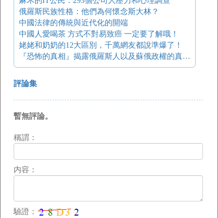
麻木的IT公民：293個公司人壓力和心理調查
俄羅斯民族性格：他們為何懷念斯大林？
中國法律的傳統與近代化的開端
中國人愛喝茶 方式不對易致癌 一定要了解哦！
姥姥和奶奶的12大區別，千萬網友都說準爆了！
『恐怖的真相』揭露俄羅斯人以及蘇俄政權的真面目
評論集
暫無評論。
稱謂：
内容：
驗證：