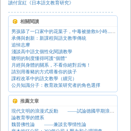
讀付宜紅《日本語文教育研究》
相關閱讀
男孩舔了一口家中的花葉子，中毒被搶救8小時......你家可能也有！
承傳與創新：新課程與語文教學傳統
追悼志摩
淺談高中語文個性化閱讀教學
聰明的制度懂得呵護“個體”
月經與身體的關系，不看你絕對后悔！
請別用養豬的方式喂養你的孩子
課程改革中的語文教學（續完）
公共知識分子：教育政策研究者的角色選擇
推薦文章
現代文明的浪漫式反動 ——試論德國早期浪漫主義政治思想
論教育學的體系
魏晉佛性論 ——兼談玄學情性論