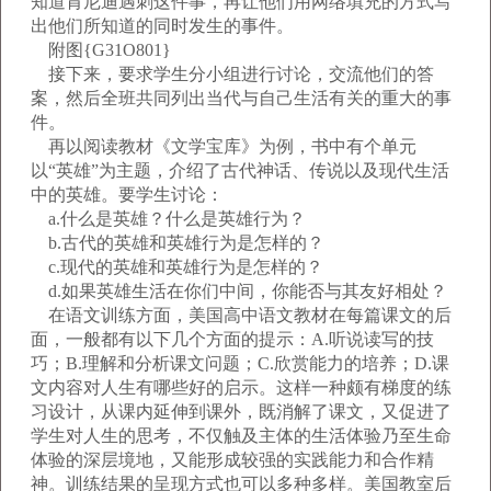
知道肯尼迪遇刺这件事，再让他们用网络填充的方式写
出他们所知道的同时发生的事件。
附图{G31O801}
接下来，要求学生分小组进行讨论，交流他们的答
案，然后全班共同列出当代与自己生活有关的重大的事
件。
再以阅读教材《文学宝库》为例，书中有个单元
以“英雄”为主题，介绍了古代神话、传说以及现代生活
中的英雄。要学生讨论：
a.什么是英雄？什么是英雄行为？
b.古代的英雄和英雄行为是怎样的？
c.现代的英雄和英雄行为是怎样的？
d.如果英雄生活在你们中间，你能否与其友好相处？
在语文训练方面，美国高中语文教材在每篇课文的后
面，一般都有以下几个方面的提示：A.听说读写的技
巧；B.理解和分析课文问题；C.欣赏能力的培养；D.课
文内容对人生有哪些好的启示。这样一种颇有梯度的练
习设计，从课内延伸到课外，既消解了课文，又促进了
学生对人生的思考，不仅触及主体的生活体验乃至生命
体验的深层境地，又能形成较强的实践能力和合作精
神。训练结果的呈现方式也可以多种多样。美国教室后