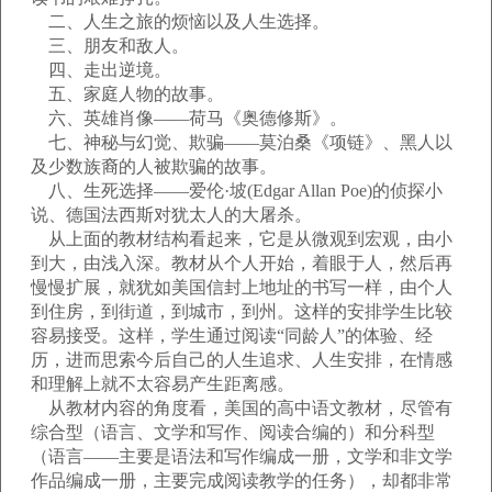
二、人生之旅的烦恼以及人生选择。
三、朋友和敌人。
四、走出逆境。
五、家庭人物的故事。
六、英雄肖像——荷马《奥德修斯》。
七、神秘与幻觉、欺骗——莫泊桑《项链》、黑人以
及少数族裔的人被欺骗的故事。
八、生死选择——爱伦·坡(Edgar Allan Poe)的侦探小
说、德国法西斯对犹太人的大屠杀。
从上面的教材结构看起来，它是从微观到宏观，由小
到大，由浅入深。教材从个人开始，着眼于人，然后再
慢慢扩展，就犹如美国信封上地址的书写一样，由个人
到住房，到街道，到城市，到州。这样的安排学生比较
容易接受。这样，学生通过阅读“同龄人”的体验、经
历，进而思索今后自己的人生追求、人生安排，在情感
和理解上就不太容易产生距离感。
从教材内容的角度看，美国的高中语文教材，尽管有
综合型（语言、文学和写作、阅读合编的）和分科型
（语言——主要是语法和写作编成一册，文学和非文学
作品编成一册，主要完成阅读教学的任务），却都非常