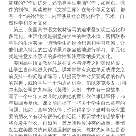
常规的写作训练外，还指导学生电脑写作，如网页、课
件的制作。阅读教材《文学宝库》在每个单元之后，都
有一个“课外活动”，内容涉及社会历史科学、艺术、自
然科学和多元文化。
第三，美国高中语文教材编写的追求是实现生活化和
多元化。生活化就是指坚持学生的生活本位，密切联系
学生的生活实际，调动学生的经验积累和学习积累，让
他们进入特定的生活情景兴趣盎然地进行学习。多元化
就是注意文本形式的多样性和注意吸纳多元文化。
美国高中语文教材注意在文本与读者之间架设桥梁，
让学生自然地进入作品。课本常常有意在单元或课文之
前安排一些问题或练习，以提高学生对所要阅读的作品
的兴趣，或给学生一个沟通的机会。仍以麦克多戈·力特
尔出版公司的九年级《英语》为例，书中有一篇故事，
写了一个中年人对儿时欺凌他的童年伙伴难以释怀，36
年后回乡复仇。课文前面提了一些关于学生自己童年的
问题。比如，童年的伙伴，你记得多少？当时有没有重
要的朋友？有没有很伤心的记忆？再要学生猜想故事中
将会发生什么。再如另一篇反映种族冲突的故事。事情
发生在美国总统肯尼迪遇刺的当天。教材先问学生是否