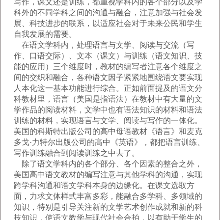
写作，课文还是训练，都重视学科内的各个部分以及学
科外的不同学科之间的沟通与融合，注意加强与社会发
展、科技进步的联系，以适应社会对于未来公民和学生
自我发展的需要。
在语文学科内，处理语言与文学、阅读与交流（写
作、口语交际）、文本（课文）与训练（语文知识、技
能的应用）三个维度时，教材的编写者注意各个维度之
间的交织和融合，各种语文因子紧紧地围绕语文要实现
人本化这一基本功能进行综合。正如前面提及的语文分
科教材里，语言（美国是指语法）在教材中有大量的文
学作品的阅读材料，文学中也有语法知识的材料和语法
训练的材料，实现语言与文学、阅读与写作的一体化。
美国的科斯特出版公司的高中母语教材《语言》和麦克
多戈·力特尔出版公司的高中《英语》，都把语言训练、
写作训练融合到阅读训练之中去了。
除了语文学科内的各个部分、各个因素的整合之外，
美国高中语文教材的编写注意与其他学科的沟通，实现
跨学科沟通和语文学科本身的边缘化。在课文选取方
面，力求文体样式丰富多彩，能融合多学科、多领域的
知识，特别是引导关注新的文学艺术创作成就和新的科
技知识，使语文教学与现代社会合拍，以有助于学生的