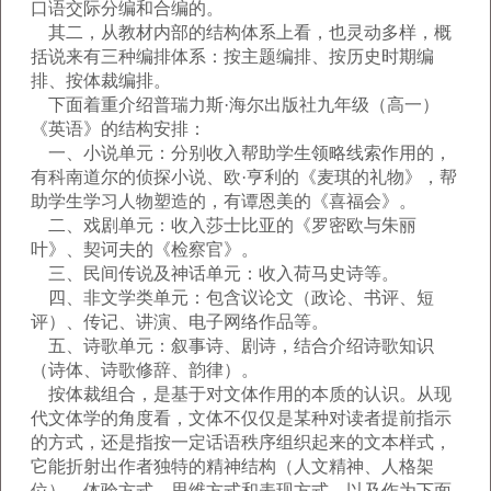
口语交际分编和合编的。
其二，从教材内部的结构体系上看，也灵动多样，概
括说来有三种编排体系：按主题编排、按历史时期编
排、按体裁编排。
下面着重介绍普瑞力斯·海尔出版社九年级（高一）
《英语》的结构安排：
一、小说单元：分别收入帮助学生领略线索作用的，
有科南道尔的侦探小说、欧·亨利的《麦琪的礼物》，帮
助学生学习人物塑造的，有谭恩美的《喜福会》。
二、戏剧单元：收入莎士比亚的《罗密欧与朱丽
叶》、契诃夫的《检察官》。
三、民间传说及神话单元：收入荷马史诗等。
四、非文学类单元：包含议论文（政论、书评、短
评）、传记、讲演、电子网络作品等。
五、诗歌单元：叙事诗、剧诗，结合介绍诗歌知识
（诗体、诗歌修辞、韵律）。
按体裁组合，是基于对文体作用的本质的认识。从现
代文体学的角度看，文体不仅仅是某种对读者提前指示
的方式，还是指按一定话语秩序组织起来的文本样式，
它能折射出作者独特的精神结构（人文精神、人格架
位）、体验方式、思维方式和表现方式，以及作为下面