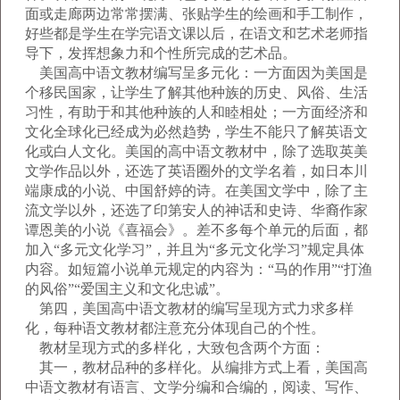
面或走廊两边常常摆满、张贴学生的绘画和手工制作，
好些都是学生在学完语文课以后，在语文和艺术老师指
导下，发挥想象力和个性所完成的艺术品。
美国高中语文教材编写呈多元化：一方面因为美国是
个移民国家，让学生了解其他种族的历史、风俗、生活
习性，有助于和其他种族的人和睦相处；一方面经济和
文化全球化已经成为必然趋势，学生不能只了解英语文
化或白人文化。美国的高中语文教材中，除了选取英美
文学作品以外，还选了英语圈外的文学名着，如日本川
端康成的小说、中国舒婷的诗。在美国文学中，除了主
流文学以外，还选了印第安人的神话和史诗、华裔作家
谭恩美的小说《喜福会》。差不多每个单元的后面，都
加入“多元文化学习”，并且为“多元文化学习”规定具体
内容。如短篇小说单元规定的内容为：“马的作用”“打渔
的风俗”“爱国主义和文化忠诚”。
第四，美国高中语文教材的编写呈现方式力求多样
化，每种语文教材都注意充分体现自己的个性。
教材呈现方式的多样化，大致包含两个方面：
其一，教材品种的多样化。从编排方式上看，美国高
中语文教材有语言、文学分编和合编的，阅读、写作、