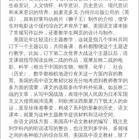
生命意识、人文情怀、科学意识、历史意识、现代意识
和未来意识的培养。如麦克多戈·力特尔出版公司的《英
语》，就有好莱坞动画片《狮子王》制作的介绍，使学
生对电影这个现代综合艺术有所了解。美国语文课本除
了常规写作以外，还要教学生网页的设计与制作。
美国近年比较流行主题教学，这就是指几个学科共同
订下一个主题以后，共同备课，各科都围绕这个主题进
行教学。比如，订下第二次世界大战这个主题以后，语
文课就指导阅读反映二战的作品，观摩反映二战的电
影。科学（相当于中国的生物、物理、化学）、社会
（历史）、数学都相机地进行有关这一方面内容的教
育。美国的高中语文教材比较充分地考虑到教师教学的
多方面的需要，课文的选取多向学科外拓展。如反映二
战的文章，从写中国战场，表现中国人民因为日本军国
主义入侵而颠沛流离，到欧洲法西斯屠刀下犹太人的命
运，直至珍珠港事变，构成了系列的形象的历史。语文
课本，就要为这种主题教学提供材料和活动空间。
在语文训练方面，美国高中语文教材的编写，既注意
到学科内的听说读写的整合，也注意到多学科、多领域
之间的各种能力的综合应用。美国高中语文教材，除了