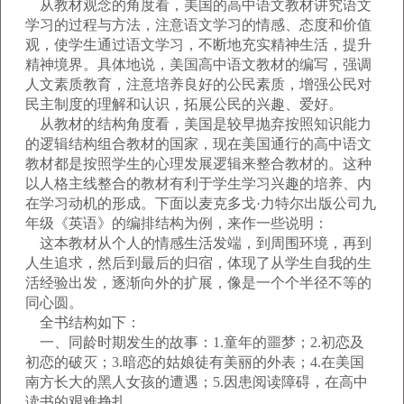
从教材观念的角度看，美国的高中语文教材讲究语文
学习的过程与方法，注意语文学习的情感、态度和价值
观，使学生通过语文学习，不断地充实精神生活，提升
精神境界。具体地说，美国高中语文教材的编写，强调
人文素质教育，注意培养良好的公民素质，增强公民对
民主制度的理解和认识，拓展公民的兴趣、爱好。
从教材的结构角度看，美国是较早抛弃按照知识能力
的逻辑结构组合教材的国家，现在美国通行的高中语文
教材都是按照学生的心理发展逻辑来整合教材的。这种
以人格主线整合的教材有利于学生学习兴趣的培养、内
在学习动机的形成。下面以麦克多戈·力特尔出版公司九
年级《英语》的编排结构为例，来作一些说明：
这本教材从个人的情感生活发端，到周围环境，再到
人生追求，然后到最后的归宿，体现了从学生自我的生
活经验出发，逐渐向外的扩展，像是一个个半径不等的
同心圆。
全书结构如下：
一、同龄时期发生的故事：1.童年的噩梦；2.初恋及
初恋的破灭；3.暗恋的姑娘徒有美丽的外表；4.在美国
南方长大的黑人女孩的遭遇；5.因患阅读障碍，在高中
读书的艰难挣扎。