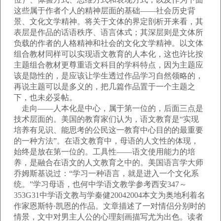
这些属于作者个人的精神层面的基础——社会历史背
景、文化文学精神。将关于文体的界定剖析开来看，其
表层是作品的话语秩序、语言体式；其深层则是文体所
负载的作者的人格精神和社会的文化文学精神。以文体
组合教材同样可以实现语文教育的人本化，这也许比按
主题组合教材更尊重语文科目的学科特点，因为主题应
该是隐性的，是应该让学生透过作品学习自然领略的，
再说主题可以是多义的，把几篇作品置于一个主题之
下，也未必妥帖。
走向——人本化是中心，属于第一位的，后面三点是
技术层面的。美国的教育家们认为，语文教育是“实现
培养有见识、能思考的公民这一教育中心目的的最重要
的一种方法”。在语文教育中，母语的人文性的体现，
始终是放在第一位的。工具性——语文使用能力的培
养，是融合在语文的人文教育之中的。美国语言学大师
乔姆斯基说过：“学习一种语言，就是进入一个文化系
统。”学习母语，也何中学语文教学参考西安347～
353G31中学语文教与学秦健20042004本文为奥地利着名
作家恩斯特·凯恩的作品。文章描述了一对情侣分别时的
情景，文中对男主人公的心理刻画描写尤为出色。读者