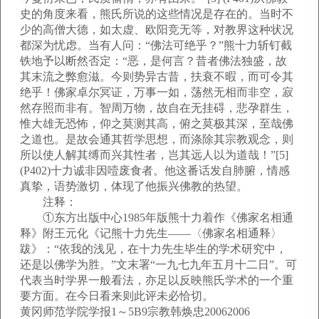
史的角度来看，熊氏所说的这些情况是存在的。当时不
少的高僧大德，如太虚、欧阳竞无等，对教界这种状况
都深为忧虑。当有人问：“佛法可绝乎？”熊十力斩钉截
铁地予以断然否定：“恶，是何言？昔者佛法独盛，故
其末流之弊愈滋。今则势异古昔，扶衰不暇，而可令其
绝乎！佛家卓尔冥证，万事一如，荡然无相而非空，寂
然存照而非有。智周万物，故自在无挂碍，悲孕群生，
惟大雄无恐怖，仰之莫测其高，俯之莫极其深，至哉佛
之道也。是故会通其哲学思想，而涤除其宗教观念，则
所以使人解其缚而兴其性者，岂其远人以为道哉！”[5]
(P402)十力诚非因噎废食者。他这番话发自肺腑，情感
真挚，语势激切，体现了他振兴佛教的热望。
注释：
①东方出版中心1985年版熊十力着作《佛家名相通
释》附王元化《记熊十力先生——〈佛家名相通释〉
跋》：“依我的浅见，在十力先生毕生的学术研究中，
还是以佛学为胜。”文末署“一九七九年五月十二日”。可
代表当时学界一般看法，亦足以反映熊氏学术的一个重
要方面。在今日看来则此评未必恰切。
黄冈师范学院学报1～5B9宗教韩焕忠20062006