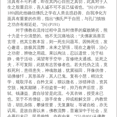
法真有不可朽者，即在其内心自照之真切，此真对于人
生之殷重启示，吾人诚不可不反己猛省也。”[6] (P188-
189)因此他确信佛氏之学在人类去惑趋善、自我净化方
面具有重要的作用，指出“佛氏严于自照，与孔门慎独
之功亦有相近处。”[6] (P191)
对于佛教在流传过程中及当时僧界的窳败陋劣，熊
十力是十分清楚的。他不无沉痛地说：“夫佛家虽善言
玄理，然其立教本旨，则一死生问题耳。因怖死生，发
心趣道，故极其流弊，未来之望强，现在之趣弱，治心
之功密，辨物之用疏。果以殉法，忍以遗世，沦于枯
静，倦于活动，渴望寄乎空华，盲修绝夫通感。近死之
夫，不可复阳，此犹有志苦修者也。若夫托伪之流，竟
权死利，患得患失，神魂散越，犹冀福田，拜像供僧，
谄佛修忏，其形虽存，其人已鬼。复有小慧，稍治文
学，规取浮名，自矜文采，猥以微名，涉猎禅语，资其
空脱，掩其鄙陋，不但盗誉一时，抑乃有声后世，苏
轼、钱谦益、龚自珍皆是此流。今其衣钵，授受未已
也。至于不肖僧徒，游手坐食，抑或粗解文辞，内教世
语，胡乱杂陈，攀缘世要，无复廉耻，等诸自桧，亦无
讥焉。是故自唐以来，佛教流弊，普遍深中于社会，至
今蔓衍未已，民质偷惰，亦有由来。”[5] (P401)从佛教