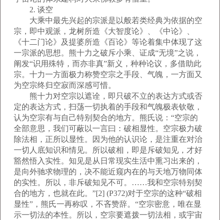
2. 谈空
大乘中最先兴起的宗派是以般若类经典为依据的空
宗，即中观派，龙树所造《大智度论》、《中论》、
《十二门论》及提婆所造《百论》等论着集中体现了这
一宗派的思想。熊十力之破斥小乘、证成“无境”之说，
阐发“识用殊特，而亦非真”新义，种种论议，多借助此
宗。十力一方面极力称赞空宗之手段、气魄，一方面又
为空宗终归空寂而深感可惜。
熊十力对空宗以遮诠，即只破不立的表达方式或否
定的表达方式，扫荡一切执着的手段和气魄极表钦敬，
认为空宗有与自己特别契合的地方。熊氏说：“空宗的
全部意思，我们可蔽以一言曰：破相显性。空宗极力破
除法相，正所以显性。因为他的认识论，是注重在对治
一切人底知识和情见。所以破相，即是斥破知见，才好
豁然悟入实性。知见是从日常现实生活中熏习出来的，
是向外驰求物理的，决不能近窥内在的与天地万物同体
的实性。所以，非斥破知见不可。……我和空宗特别契
合的地方，也就在此。”[2] (P372)对于空宗的这种“破相
显性”，熊氏一再称叹，不吝赞辞。“空宗密意，唯在显
示一切法的本性。所以，空宗要遮拨一切法相，或宇宙