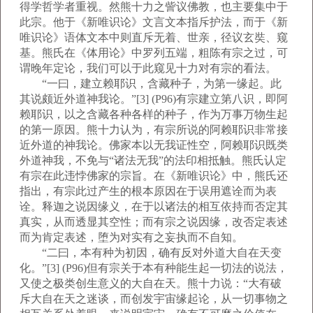
得学哲学者重视。然熊十力之訾议佛教，也主要集中于
此宗。他于《新唯识论》文言文本指斥护法，而于《新
唯识论》语体文本中则直斥无着、世亲，径议玄奘、窥
基。熊氏在《体用论》中罗列五端，粗陈有宗之过，可
谓晚年定论，我们可以于此窥见十力对有宗的看法。
“一曰，建立赖耶识，含藏种子，为第一缘起。此
其说颇近外道神我论。”[3] (P96)有宗建立第八识，即阿
赖耶识，以之含藏各种各样的种子，作为万事万物生起
的第一原因。熊十力认为，有宗所说的阿赖耶识非常接
近外道的神我论。佛家本以无我证性空，阿赖耶识既类
外道神我，不免与“诸法无我”的法印相抵触。熊氏认定
有宗在此违悖佛家的宗旨。在《新唯识论》中，熊氏还
指出，有宗此过产生的根本原因在于误用遮诠而为表
诠。释迦之说因缘义，在于以诸法的相互依持而否定其
真实，从而透显其空性；而有宗之说因缘，改否定表述
而为肯定表述，堕为对实有之妄执而不自知。
“二曰，本有种为初因，确有反对外道大自在天变
化。”[3] (P96)但有宗关于本有种能生起一切法的说法，
又使之极类创生意义的大自在天。熊十力说：“大有破
斥大自在天之迷谈，而创发宇宙缘起论，从一切事物之