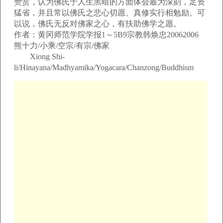
赞赏，认为佛氏于人生黑暗的方面体会最为深刻，足资
猛省，并且常以佛氏之悲心切愿、真修实行相勉励。可
以说，佛氏无反对佛家之心，有扶助佛学之愿。
作者：黄冈师范学院学报1～5B9宗教韩焕忠20062006
熊十力/小乘/空宗/有宗/佛家
Xiong Shi-
li/Hinayana/Madhyamika/Yogacara/Chanzong/Buddhism