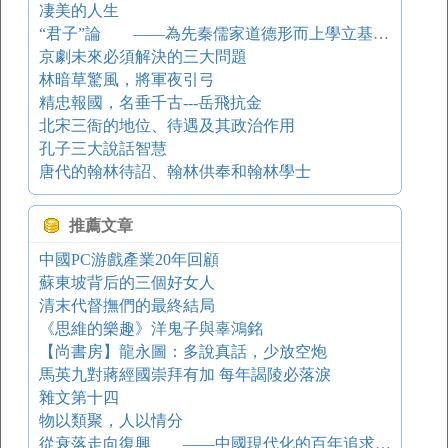
凄美的人生
“君子”論 ——為先秦儒家道德形而上學立基的人文主體
京劇未來必須解決的三大問題
林暗草驚風，將軍夜引弓
精忠報國，名垂千古---岳飛抗金
北宋三衙的地位、待遇及其政治作用
孔子三大說話智慧
唐代的翰林待詔、翰林供奉和翰林學士
推薦文章
中國PC游戲產業20年回顧
蘇東坡背后的三個好女人
清末代督撫們的最終結局
《思維的樂趣》洋鬼子與辜鴻銘
【尚書房】龍永圖：多說真話，少放空炮
馬英九對蔣經國崇拜有加 每年謁陵必落淚
雜文第十四
物以類聚，人以情分
從衰落走向復興 ——中國現代化的百年追求與展望