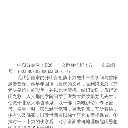
中图分类号：B26 文献标识码：A 文章编
号：1003-8078(2006)02-0001-05
现代新儒家的开山鼻祖熊十力先生一生学问与佛家
渊源甚深。他早年因撰写反佛的文章，受到梁漱溟《穷
元决疑论》的驳斥，并以此为契机，结识梁氏，后得梁
氏之荐，入支那内学院问学于宜黄大师欧阳竞无先生，
任教于北京大学哲学系，以一部《新唯识论》专场盖
代，名重一时。熊氏勤于笔耕，至老弥笃，其所着述，
多有涉及佛家，以致世间有以佛学研究专家相视者。①
探讨一下十力的佛学观，对于全面准确地理解熊氏思想
的基本特点将不无裨益。