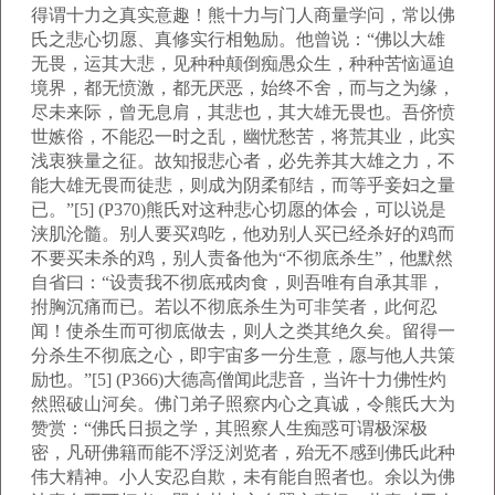
得谓十力之真实意趣！熊十力与门人商量学问，常以佛
氏之悲心切愿、真修实行相勉励。他曾说：“佛以大雄
无畏，运其大悲，见种种颠倒痴愚众生，种种苦恼逼迫
境界，都无愤激，都无厌恶，始终不舍，而与之为缘，
尽未来际，曾无息肩，其悲也，其大雄无畏也。吾侪愤
世嫉俗，不能忍一时之乱，幽忧愁苦，将荒其业，此实
浅衷狭量之征。故知报悲心者，必先养其大雄之力，不
能大雄无畏而徒悲，则成为阴柔郁结，而等乎妾妇之量
已。”[5] (P370)熊氏对这种悲心切愿的体会，可以说是
浃肌沦髓。别人要买鸡吃，他劝别人买已经杀好的鸡而
不要买未杀的鸡，别人责备他为“不彻底杀生”，他默然
自省曰：“设责我不彻底戒肉食，则吾唯有自承其罪，
拊胸沉痛而已。若以不彻底杀生为可非笑者，此何忍
闻！使杀生而可彻底做去，则人之类其绝久矣。留得一
分杀生不彻底之心，即宇宙多一分生意，愿与他人共策
励也。”[5] (P366)大德高僧闻此悲音，当许十力佛性灼
然照破山河矣。佛门弟子照察内心之真诚，令熊氏大为
赞赏：“佛氏日损之学，其照察人生痴惑可谓极深极
密，凡研佛籍而能不浮泛浏览者，殆无不感到佛氏此种
伟大精神。小人安忍自欺，未有能自照者也。余以为佛