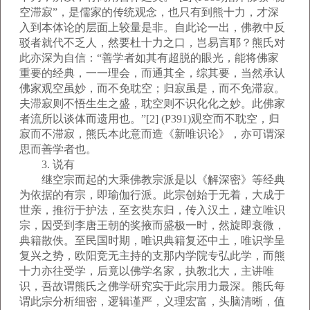
空滞寂”，是儒家的传统观念，也只有到熊十力，才深
入到本体论的层面上较量是非。自此论一出，佛教中反
驳者就代不乏人，然要杜十力之口，岂易言耶？熊氏对
此亦深为自信：“善学者如其有超脱的眼光，能将佛家
重要的经典，一一理会，而通其全，综其要，当然承认
佛家观空虽妙，而不免耽空；归寂虽是，而不免滞寂。
夫滞寂则不悟生生之盛，耽空则不识化化之妙。此佛家
者流所以谈体而遗用也。”[2] (P391)观空而不耽空，归
寂而不滞寂，熊氏本此意而造《新唯识论》，亦可谓深
思而善学者也。
3. 说有
继空宗而起的大乘佛教宗派是以《解深密》等经典
为依据的有宗，即瑜伽行派。此宗创始于无着，大成于
世亲，推衍于护法，至玄奘东归，传入汉土，建立唯识
宗，因受到李唐王朝的奖掖而盛极一时，然旋即衰微，
典籍散佚。至民国时期，唯识典籍复还中土，唯识学呈
复兴之势，欧阳竞无主持的支那内学院专弘此学，而熊
十力亦往受学，后竟以佛学名家，执教北大，主讲唯
识，吾故谓熊氏之佛学研究实于此宗用力最深。熊氏每
谓此宗分析细密，逻辑谨严，义理宏富，头脑清晰，值