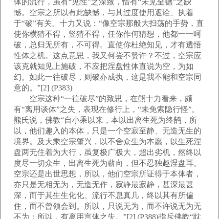
体的流行，虽有“见性”之深致，惜有“未见全德”之缺
憾。空宗之所以有此缺憾，与其过度使用遮诠、执着
于“破”有关。十力又说：“像空宗那般大扫荡的手势，直
使你横猜不得，竖猜不得，任你作何猜想，他都一一呵
破，总归无所有，不可得。直使你杜绝知见，才有透悟
性体之机。这点意思，我又何尝不赞许？不过，空宗应
该克就知见上施破，不应把涅盘性体直说为空，为如
幻。如此一往破尽，则破亦成执，这是我不能和空宗同
意的。”[2] (P383)
空宗这种“一往破尽”的致思，在熊十力看来，颇
有“离用谈体”之失，表现在修行上，“未免索隐行怪”。
熊氏说，佛教“自小乘以来，本以出离生死为终鹄，所
以，他们趣入的本体，只是一个空寂至静、无造无生的
境界。及大乘空宗肇兴，以不舍众生为本愿，以生死涅
盘两无住着为大行，虽复极广极大，超出劣机，然终以
度尽一切众生，出离生死为蕲向，但不忍独趣涅盘耳。
空宗还是出世思想，所以，他们空宗所证得于本体者，
亦只是无相无为，无造无作，寂静最寂静，甚深最甚
深，而于其生生化化、流行不息真几，终以其有所偏
住，而不曾领会到。所以，只说无为，而不许说无为无
不为；所以，有离用言体之失。”[2] (P388)指斥佛教“耽