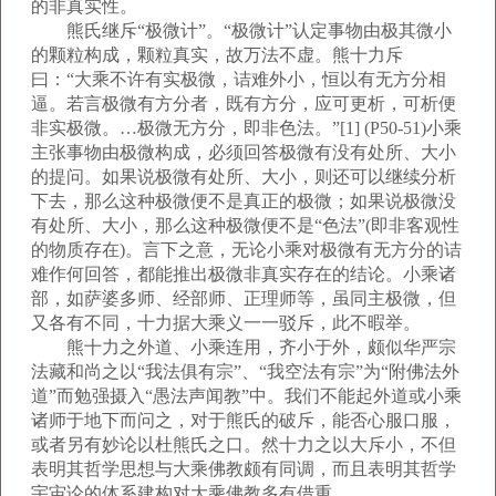
的非真实性。
熊氏继斥“极微计”。“极微计”认定事物由极其微小
的颗粒构成，颗粒真实，故万法不虚。熊十力斥
曰：“大乘不许有实极微，诘难外小，恒以有无方分相
逼。若言极微有方分者，既有方分，应可更析，可析便
非实极微。…极微无方分，即非色法。”[1] (P50-51)小乘
主张事物由极微构成，必须回答极微有没有处所、大小
的提问。如果说极微有处所、大小，则还可以继续分析
下去，那么这种极微便不是真正的极微；如果说极微没
有处所、大小，那么这种极微便不是“色法”(即非客观性
的物质存在)。言下之意，无论小乘对极微有无方分的诘
难作何回答，都能推出极微非真实存在的结论。小乘诸
部，如萨婆多师、经部师、正理师等，虽同主极微，但
又各有不同，十力据大乘义一一驳斥，此不暇举。
熊十力之外道、小乘连用，齐小于外，颇似华严宗
法藏和尚之以“我法俱有宗”、“我空法有宗”为“附佛法外
道”而勉强摄入“愚法声闻教”中。我们不能起外道或小乘
诸师于地下而问之，对于熊氏的破斥，能否心服口服，
或者另有妙论以杜熊氏之口。然十力之以大斥小，不但
表明其哲学思想与大乘佛教颇有同调，而且表明其哲学
宇宙论的体系建构对大乘佛教多有借重。