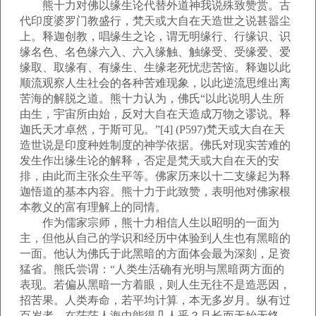
熊十力对佛以缘生论代替外道神我说殊致赞赏。古
代印度婆罗门教盛行，梵天或大自在天造世之说甚嚣尘
上。释迦创教，唱缘生之论，谓无明缘行、行缘识、识
缘名色、名色缘六入、六入缘触、触缘受、受缘爱、爱
缘取、取缘有、有缘生、生缘老死忧悲苦恼。释迦以此
顺流观察人生社会的各种苦难现象，以此逆流思维出离
苦海的解脱之道。熊十力认为，佛氏“以此说明人生所
由生，宇宙所由始，反对大自在天造成万物之谬说。释
迦氏天才卓然，于斯可见。”[4] (P597)梵天或大自在天
造世说是印度种姓制度的神学依据。佛氏对现实苦难的
发生作出缘生论的解释，否定是梵天或大自在天的安
排，由此而主张众生平等。佛家历来以十二支缘起为释
迦悟道的基本内容。熊十力于此致赞，表明他对佛家根
本教义的富有理解上的同情。
作为儒家宗师，熊十力相信人生以昭明的一面为
主，但他从自己的学识和经历中体验到人生也有黑暗的
一面。他认为佛氏于此黑暗的方面体会最为深刻，足资
猛省。熊氏尝谓：“人类生活确有光明与黑暗两方面的
表现。若偏从黑暗一方着眼，则人生无往不是造恶因，
招苦果。人类寿命，若平均计算，本无多岁月。纵有过
百岁者，在茫茫人海中能得几人乎？且长而无始无终