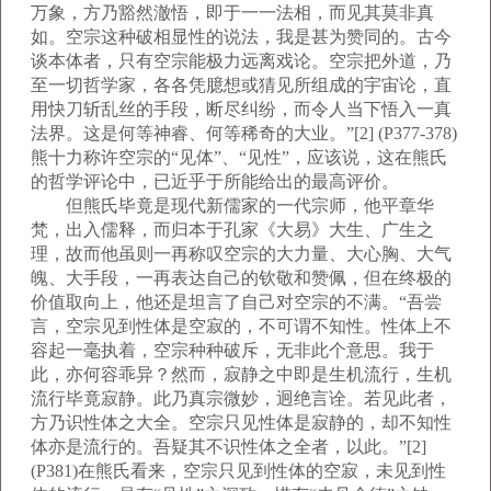
万象，方乃豁然澈悟，即于一一法相，而见其莫非真
如。空宗这种破相显性的说法，我是甚为赞同的。古今
谈本体者，只有空宗能极力远离戏论。空宗把外道，乃
至一切哲学家，各各凭臆想或猜见所组成的宇宙论，直
用快刀斩乱丝的手段，断尽纠纷，而令人当下悟入一真
法界。这是何等神睿、何等稀奇的大业。”[2] (P377-378)
熊十力称许空宗的“见体”、“见性”，应该说，这在熊氏
的哲学评论中，已近乎于所能给出的最高评价。
但熊氏毕竟是现代新儒家的一代宗师，他平章华
梵，出入儒释，而归本于孔家《大易》大生、广生之
理，故而他虽则一再称叹空宗的大力量、大心胸、大气
魄、大手段，一再表达自己的钦敬和赞佩，但在终极的
价值取向上，他还是坦言了自己对空宗的不满。“吾尝
言，空宗见到性体是空寂的，不可谓不知性。性体上不
容起一毫执着，空宗种种破斥，无非此个意思。我于
此，亦何容乖异？然而，寂静之中即是生机流行，生机
流行毕竟寂静。此乃真宗微妙，迥绝言诠。若见此者，
方乃识性体之大全。空宗只见性体是寂静的，却不知性
体亦是流行的。吾疑其不识性体之全者，以此。”[2]
(P381)在熊氏看来，空宗只见到性体的空寂，未见到性