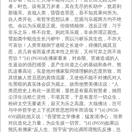
者，时也。设有及万岁者，其在无尽的长劫中，犹若刹
那顷耳。哀哉人类，昏昏造罪恶，吾不知其果何所为。
自人类开化，有哲学思想以来，悲观与乐观两方均不绝
也。余以为乐观是正观。但俗情颠倒，违反正理，习于
非乐之乐，终不自觉。则此等乐观，非余所谓正观也。
譬如粪中蛆虫生长污秽中，而以污秽乐其生也，不亦大
可哀欤！人类常颠倒于迷暗之长途中，得佛氏揭其丑
恶，庶几有省而返求其本性之所安，又何可弃之而不肯
究欤？”[4] (P630)在佛家看来，对命限、苦难造成的人
生逼迫的强烈感受，是产生向道之心的基础和条件。熊
氏这番高论，实是他对佛家取同情理解的态度所致，而
其愤嫉人世丑恶的真情流露，又使他不能不对佛氏对人
生黑暗的真实体会叹为观止。故而他赞美佛法说：“人
类思想史上有此一派思潮，显然是有最高智慧者，烛照
尘浮生活梏亡灵性，不堪其苦，于是有度尽一切众生，
粉碎太空无量诸天，寂灭为乐之高愿。大哉佛法，岂可
与中外哲学史上下劣厌世思想同年而语哉？”[4] (P658-
659)因此他又说：“吾望世之学佛者，猛发清净心，培养
对抗造化之力量，为众生拔一切苦。”[4] (P659)如果以
熊氏有佛家“反人生、毁宇宙”的论调而谓熊氏反佛，岂