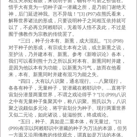
相互关系处着眼，来说明宇宙，确有不可磨之价值在。
惜乎大有竟为一切种子谋一潜藏之所，是乃前门谢绝天
神，后门延进神我。岂不异哉！”[3] (P97)在熊氏看来，
解释世界诸法的形成，只要说明种子之间相互依持就可
以了，不必再立阿赖耶识，无着等人悟不及此，不过是
囿于佛教作为宗教的传统罢了。
“三曰，种子分本有、新熏，成大混乱。”[3] (P98)
对于种子的形成，有宗或主本有之说，或主新熏之说，
至护法，乃并建本有、新熏。参考《新唯识论》各本，
我们可以看到熊十力之所以反对本有、新熏同时并建，
是因为他以本有为功能，以新熏为习气，故而在他看
来，本有、新熏同时并建有混习为能之失。
“四曰，大有以八识聚，通名现行。…八聚现行，
各各有种子，无量种子，皆潜藏在赖耶识中。…直将宇
宙划分潜显两重世界，不谓之戏论得乎？”[3] (P99)八识
之中有无量种子集聚其中，称八识聚。熊氏以为，八识
聚之说颇似多元论，将宇宙划分为种子、现行两重世界
又似二元论，如此诸说，徒滋纷扰，终成戏论。
“五曰，种子、真如是二重本体，有无量过。”[3]
(P99)有宗以阿赖耶识中潜藏的种子为万法的本源，但另
一方面又沿用佛教的传统观念，谓真如是万法的本体。