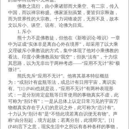
佛教之流衍，由小乘诸部而大乘空、有二宗，传入
中国，而以禅宗称盛。佛家派别虽繁，要皆归宗释迦，
而为世界性的大宗教。十力词锋凌厉，无所不及，故本
文以斥小、谈空、说有、论佛为目焉。
1. 斥小
熊十力不是佛教徒，但他在《新唯识论·唯识》一章
中为证成“实体非是离自心外在境界”，却采用了以大乘
义理破斥小乘教说的方式，集中体现了他对小乘佛教的
看法。印度小乘佛教虽知“我空”；但执“法有”，十力综
其思路，以为无非出于两种考虑——“应用不无计”和“极
微计”。
熊氏先斥“应用不无计”。他将其基本特征概括
为：“或别计有盆瓶等法，或总计有日用宇宙，离识实
有。”[1] (P46)也就是说，“应用不无计”有两种表现形
式：一是分别肯定盆瓶等日常使用的事物真实不虚，此
可称为“别计有”；一是从总体上认定日常习见的宇宙万
物都真实存在于人们的意识之外，此可称为“总计有”。
十力认为“别计有”是“不悟此境若离自识便无有物”。声
称“由分别起，境方起故；若离分别，此境即无”。[1]
(P48)言下之意，现实生活中之所以有各种各样的事物，