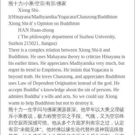
熊十力/小乘/空宗/有宗/佛家
Xiong Shi-
li/Hinayana/Madhyamika/Yogacara/Chanzong/Buddhism
Xiong Shi-li' s Opinion on Buddhism
HAN Huan-zhong
( The philosophy department of Suzhou University,
Suzhou 215021, Jiangsu)
There is a complex relation between Xiong Shi-li and
Buddhism. He uses Mahayana theory to criticize Hinayana in
his earlier times. He appreciates Madhyamika very much, but
regret its trend to Emptiness. He insists that Yogacara is
beyond truth. He loves Chanzong, and appreciates Buddhism
uses Law of Dependent Origination instead of the god. He
accepts Buddha' s knowledge about the sin of persons. He
admires Buddha' s wills and acts. So we could say Xiong
wants to help Buddhism but not to destroy it.
熊十力一生学问与佛家渊源甚深。他早年以大乘义理破
斥小乘教说，极力称赞空宗之手段、气魄，又为空宗终
归空寂而深感可惜。他从多个方面罗列有宗之过，认定
有宗“未能见体”。他对佛以缘生论代替外道神我说殊致