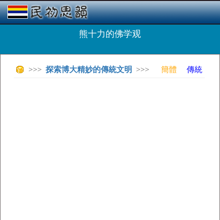
熊十力的佛学观
>>>
探索博大精妙的傳統文明
>>>
簡體
傳統