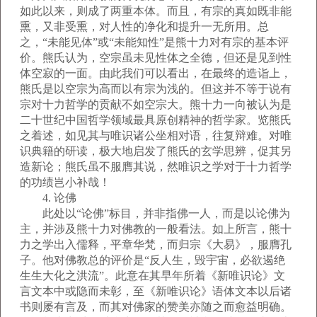
如此以来，则成了两重本体。而且，有宗的真如既非能
熏，又非受熏，对人性的净化和提升一无所用。总
之，“未能见体”或“未能知性”是熊十力对有宗的基本评
价。熊氏认为，空宗虽未见性体之全德，但还是见到性
体空寂的一面。由此我们可以看出，在最终的造诣上，
熊氏是以空宗为高而以有宗为浅的。但这并不等于说有
宗对十力哲学的贡献不如空宗大。熊十力一向被认为是
二十世纪中国哲学领域最具原创精神的哲学家。览熊氏
之着述，如见其与唯识诸公坐相对语，往复辩难。对唯
识典籍的研读，极大地启发了熊氏的玄学思辨，促其另
造新论；熊氏虽不服膺其说，然唯识之学对于十力哲学
的功绩岂小补哉！
4. 论佛
此处以“论佛”标目，并非指佛一人，而是以论佛为
主，并涉及熊十力对佛教的一般看法。如上所言，熊十
力之学出入儒释，平章华梵，而归宗《大易》，服膺孔
子。他对佛教总的评价是“反人生，毁宇宙，必欲遏绝
生生大化之洪流”。此意在其早年所着《新唯识论》文
言文本中或隐而未彰，至《新唯识论》语体文本以后诸
书则屡有言及，而其对佛家的赞美亦随之而愈益明确。