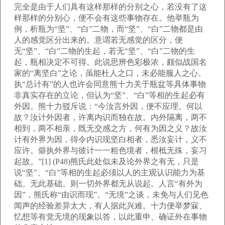
完全是由于人们具有这样那样的分别之心，若没有了这
样那样的分别心，便不会有这些事物存在。他举瓶为
例，析瓶为“坚”、“白”二物，而“坚”、“白”二物都是由
人的感觉区分出来的。意谓若无感觉的区分，便
无“坚”、“白”二物的生起，若无“坚”、“白”二物的生
起，瓶相决定不可得。此说思辨色彩极浓，颇似战国名
家的“离坚白”之论，虽能杜人之口，未必能服人之心。
执“总计有”的人也许会同意熊十力关于瓶盆等具体事物
非真实存在的立论，但认为“坚”、“白”等相的生起必有
外因。熊十力驳斥说：“今汝言外因，便不应理。何以
故？汝计外因者，许离内识而独在故。内外隔离，两不
相到，两不相亲，既无交感之方，何有为因之义？故汝
计有外界为因，得令内识现坚白相者，悉汝妄计，义不
应许。僻执外界与彼计一一粗色境者，根柢无殊，妄习
起故。”[1] (P48)熊氏此处似未及论外界之有无，只是
说“坚”、“白”等相的生起必须以人的主观认识能力为基
础。无此基础。则一切外界都无从说起。人言“有外为
因”，熊氏称“由识而现”。“无境”之谈，未免与人们见色
闻声的经验差异太大，有人据此兴难。十力便举梦寐、
忆想等有觉无境的现象以答，以此重申、确证外在事物